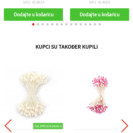
kom
oko 65 kom. – hobi i
SKU: 414658
SKU: 414652
kreativni pribor za izradu
cvijeća, buketa,
Dodajte u košaricu
Dodajte u košaricu
scrapbooking i dekoraciju
torti
KUPCI SU TAKOĐER KUPILI
NAJPRODAVANIJI