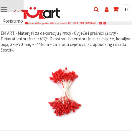
0
Koristimo
Narudžbe preko 70€ i ostvarite BESPLATNU DOSTAVU!
kolačiće
EM ART
›
Materijali za dekoraciju
(4852)
›
Cvijeće i prašnici
(1420)
›
🍪
Dekorativni prašnici
(107)
›
Dvostrani biserni prašnici za cvijeće, koraljna
Koristimo
boja, 3×6×70 mm, ~144 kom – za izradu cvjetova, scrapbooking i izradu
kolačiće i
čestitki
slične
tehnologije
kako bismo
osigurali
ispravno
funkcioniranje
web-
stranice,
poboljšali
vaše
korisničko
iskustvo i,
uz vašu
privolu,
analizirali
promet te
prikazivali
relevantniji