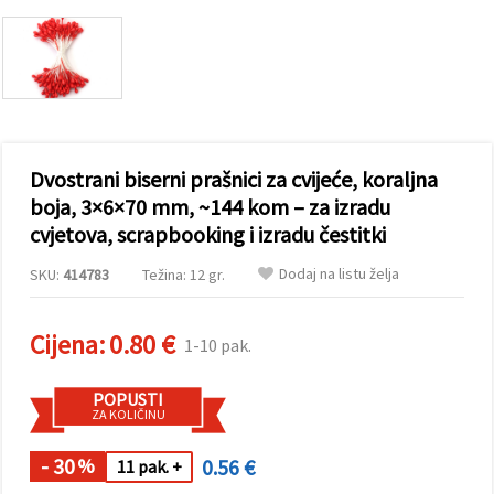
sadržaj i
oglase,
uključujući
uz pomoć
naših
partnera za
analitiku i
marketing.
Možete
Dvostrani biserni prašnici za cvijeće, koraljna
pristati na
korištenje
boja, 3×6×70 mm, ~144 kom – za izradu
svih
cvjetova, scrapbooking i izradu čestitki
kolačića
klikom na
"Prihvati
Dodaj na listu želja
SKU:
414783
Težina: 12 gr.
sve!" Ili
naznačiti
svoje
preferencije
Cijena:
0.80 €
1-10 pak.
u
Postavkama
odabirom
POPUSTI
određene
ZA KOLIČINU
vrste
kolačića i
klikom na
- 30
0.56 €
%
11 pak. +
gumb