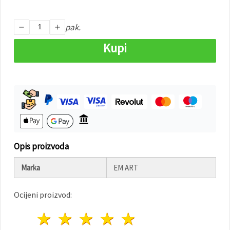
"Spremi".
pak.
Prihvati
sve
Kupi
Postavke
Opis proizvoda
Marka
EM ART
Ocijeni proizvod:
1 zvijezda
2 zvijezde
3 zvijezde
4 zvijezde
5 zvijezde