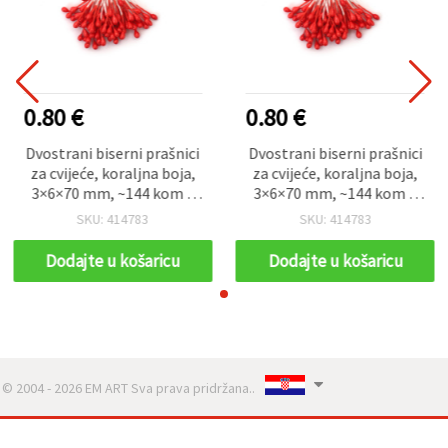
0.80 €
0.80 €
Dvostrani biserni prašnici
Dvostrani biserni prašnici
za cvijeće, koraljna boja,
za cvijeće, koraljna boja,
3×6×70 mm, ~144 kom –
3×6×70 mm, ~144 kom –
za izradu cvjetova,
za izradu cvjetova,
SKU: 414783
SKU: 414783
scrapbooking i izradu
scrapbooking i izradu
čestitki
čestitki
Dodajte u košaricu
Dodajte u košaricu
© 2004 - 2026 EM ART Sva prava pridržana..