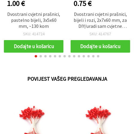
1.00 €
0.75 €
Dvostrani cvjetni prašnici,
Dvostrani cvjetni prašnici,
pastelno bijeli, 3x5x60
bijeli i rozi, 2x7x60 mm, za
mm, ~130 kom
DIY/uradi sam cvjetne
dekoracije, ~144 kom
SKU: 414724
SKU: 414767
Dodajte u košaricu
Dodajte u košaricu
POVIJEST VAŠEG PREGLEDAVANJA