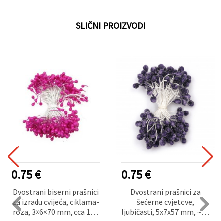
SLIČNI PROIZVODI
0.75 €
0.75 €
Dvostrani prašnici za
Crveni umjetni bobičasti
šećerne cvjetove,
cvjetni prašnici obloženi
ljubičasti, 5x7x57 mm, ~65
šećerom, 5 x 7 x 57 mm,