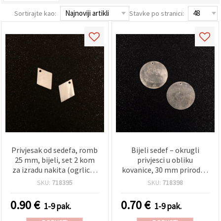
sadržaj i
oglase,
Sortirajte kao:
Stavke po stranici:
uključujući
uz pomoć
naših
partnera za
analitiku i
marketing.
Možete
pristati na
korištenje
svih
kolačića
klikom na
"Prihvati
sve!" Ili
naznačiti
svoje
Privjesak od sedefa, romb
Bijeli sedef – okrugli
preferencije
u
25 mm, bijeli, set 2 kom
privjesci u obliku
Postavkama
za izradu nakita (ogrlice i
kovanice, 30 mm prirodna
odabirom
naušnice)
školjka, set od 2 komada
određene
SKU:
718395
SKU:
718398
za izradu nakita i DIY hobi
vrste
kolačića i
projekte
0.90
€
0.70
€
1-9 pak.
1-9 pak.
klikom na
gumb