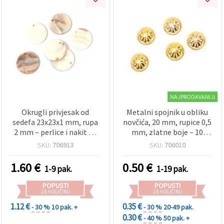
NAJPRODAVANIJI
Okrugli privjesak od
Metalni spojnik u obliku
sedefa 23x23x1 mm, rupa
novčića, 20 mm, rupice 0,5
2 mm – perlice i nakit za
mm, zlatne boje – 10
izradu EM ART
komada
SKU:
706913
SKU:
706010
1.60
€
0.50
€
1-9 pak.
1-19 pak.
POPUSTI
POPUSTI
ZA KOLIČINU
ZA KOLIČINU
1.12 €
0.35 €
- 30 %
10 pak. +
- 30 %
20-49 pak.
0.30 €
- 40 %
50 pak. +