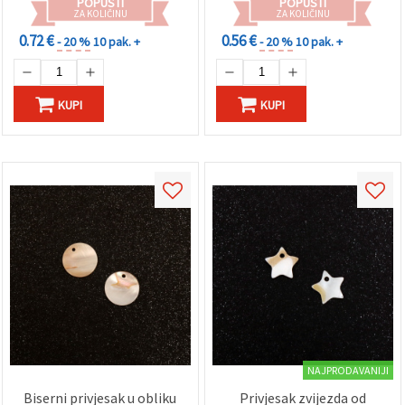
"Spremi".
POPUSTI
POPUSTI
ZA KOLIČINU
ZA KOLIČINU
0.72 €
0.56 €
- 20 %
10 pak. +
- 20 %
10 pak. +
Prihvati
sve
Postavke
KUPI
KUPI
NAJPRODAVANIJI
Biserni privjesak u obliku
Privjesak zvijezda od