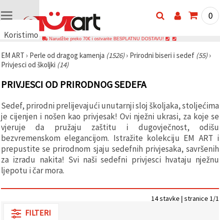
0
Koristimo
Narudžbe preko 70€ i ostvarite BESPLATNU DOSTAVU!
kolačiće
EM ART
›
Perle od dragog kamenja
(1526)
›
Prirodni biseri i sedef
(55)
›
🍪
Privjesci od školjki
(14)
Koristimo
kolačiće i
PRIVJESCI OD PRIRODNOG SEDEFA
slične
tehnologije
kako bismo
Sedef, prirodni prelijevajući unutarnji sloj školjaka, stoljećima
osigurali
ispravno
je cijenjen i nošen kao privjesak! Ovi nježni ukrasi, za koje se
funkcioniranje
vjeruje da pružaju zaštitu i dugovječnost, odišu
web-
bezvremenskom elegancijom. Istražite kolekciju EM ART i
stranice,
poboljšali
prepustite se prirodnom sjaju sedefnih privjesaka, savršenih
vaše
za izradu nakita! Svi naši sedefni privjesci hvataju nježnu
korisničko
ljepotu i čar mora.
iskustvo i,
uz vašu
privolu,
analizirali
14 stavke | stranice 1/1
promet te
prikazivali
FILTERI
relevantniji