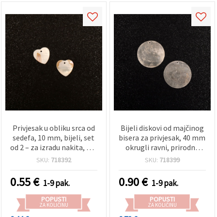
Privjesak u obliku srca od
Bijeli diskovi od majčinog
sedefa, 10 mm, bijeli, set
bisera za privjesak, 40 mm
od 2 – za izradu nakita, DIY
okrugli ravni, prirodna
ogrlice i naušnice
školjka, polirani — set od
SKU:
718392
SKU:
718399
2 za izradu nakita, hobi i
rukotvorine, ogrlice i
0.55
€
0.90
€
1-9 pak.
1-9 pak.
naušnice
POPUSTI
POPUSTI
ZA KOLIČINU
ZA KOLIČINU