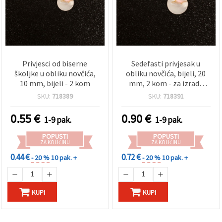
Privjesci od biserne
Sedefasti privjesak u
školjke u obliku novčića,
obliku novčića, bijeli, 20
10 mm, bijeli - 2 kom
mm, 2 kom - za izradu
nakita, dodatke i ukrase
SKU:
718389
SKU:
718391
0.55
€
0.90
€
1-9 pak.
1-9 pak.
POPUSTI
POPUSTI
ZA KOLIČINU
ZA KOLIČINU
0.44 €
0.72 €
- 20 %
10 pak. +
- 20 %
10 pak. +
KUPI
KUPI