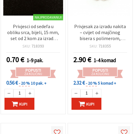
NAJPRODAVANIJI
Privjesci od sedefa u
Privjesak za izradu nakita
obliku srca, bijeli, 15 mm,
– cvijet od majčinog
set od 2 kom za izradu
bisera s polimerom,
nakita, hobi i DIY, ogrlice i
kristalima i tirkizom,
SKU:
718393
SKU:
718355
naušnice
28×25×3 mm, otvor Ø1
mm
0.70
€
2.90
€
1-9 pak.
1-4 komad
POPUSTI
POPUSTI
ZA KOLIČINU
ZA KOLIČINU
0.56 €
2.32 €
- 20 %
10 pak. +
- 20 %
5 komad +
KUPI
KUPI