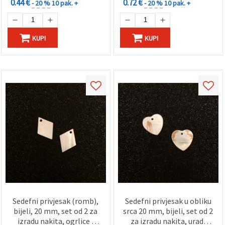
0.44 €
0.72 €
- 20 %
10 pak. +
- 20 %
10 pak. +
KUPI
KUPI
Sedefni privjesak (romb),
Sedefni privjesak u obliku
bijeli, 20 mm, set od 2 za
srca 20 mm, bijeli, set od 2
izradu nakita, ogrlice i
za izradu nakita, uradi