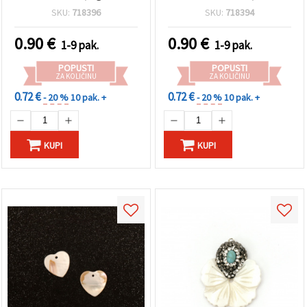
naušnice, uradi sam
sam, ogrlice i naušnice
SKU:
718396
SKU:
718394
0.90
€
0.90
€
1-9 pak.
1-9 pak.
POPUSTI
POPUSTI
ZA KOLIČINU
ZA KOLIČINU
0.72 €
0.72 €
- 20 %
10 pak. +
- 20 %
10 pak. +
KUPI
KUPI