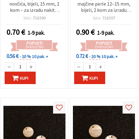
novčića, bijeli, 15 mm, 2
majčine perle 12–15 mm,
kom – za izradu nakita,
bijeli, 2 kom za izradu
hobi i kućni dekor
nakita
SKU:
718390
SKU:
718397
0.70
€
0.90
€
1-9 pak.
1-9 pak.
POPUSTI
POPUSTI
ZA KOLIČINU
ZA KOLIČINU
0.56 €
0.72 €
- 20 %
10 pak. +
- 20 %
10 pak. +
KUPI
KUPI