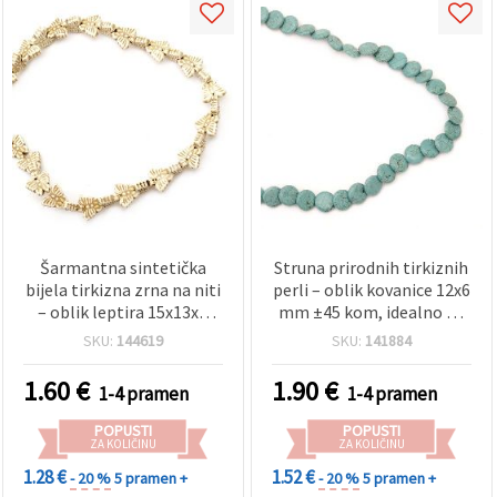
Šarmantna sintetička
Struna prirodnih tirkiznih
bijela tirkizna zrna na niti
perli – oblik kovanice 12x6
– oblik leptira 15x13x4
mm ±45 kom, idealno za
mm (~36 kom), idealno za
jedinstveni i moderni DIY
SKU:
144619
SKU:
141884
slatki i kreativni nakit i
nakit i izradu nakita
hobby izradu
1.60
€
1.90
€
1-4 pramen
1-4 pramen
POPUSTI
POPUSTI
ZA KOLIČINU
ZA KOLIČINU
1.28 €
1.52 €
- 20 %
5 pramen +
- 20 %
5 pramen +