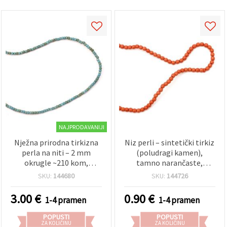
NAJPRODAVANIJI
Nježna prirodna tirkizna
Niz perli – sintetički tirkiz
perla na niti – 2 mm
(poludragi kamen),
okrugle ~210 kom,
tamno narančaste,
idealno za izradu finog i
okrugle, 4 mm, ~100
SKU:
144680
SKU:
144726
detaljnog nakita i hobby
komada
kreativu
3.00
€
0.90
€
1-4 pramen
1-4 pramen
POPUSTI
POPUSTI
ZA KOLIČINU
ZA KOLIČINU