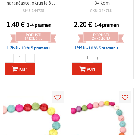
narančaste, okrugle 8 mm
~34 kom
~ 50 komada
SKU:
144728
SKU:
144718
1.40
€
2.20
€
1-4 pramen
1-4 pramen
POPUSTI
POPUSTI
ZA KOLIČINU
ZA KOLIČINU
1.26 €
1.98 €
- 10 %
5 pramen +
- 10 %
5 pramen +
KUPI
KUPI