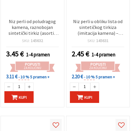
Niz perli od poludragog
Niz perli u obliku lista od
kamena, raznobojan
sintetičkog tirkiza
sintetički tirkiz (asorti),
(imitacija kamena) –
oblik novčića, 25x8 mm, ~
15×20×5 mm, tirkizna
SKU:
145632
SKU:
145631
15 kom
boja, ~19 kom – za izradu
nakita, DIY, narukvice,
3.45
€
2.45
€
1-4 pramen
1-4 pramen
ogrlice, naušnice
POPUSTI
POPUSTI
ZA KOLIČINU
ZA KOLIČINU
3.11 €
2.20 €
- 10 %
5 pramen +
- 10 %
5 pramen +
KUPI
KUPI