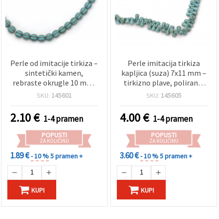
Perle od imitacije tirkiza –
Perle imitacija tirkiza
sintetički kamen,
kapljica (suza) 7x11 mm –
rebraste okrugle 10 mm,
tirkizno plave, polirane,
oko 40 kom, za izradu
od sintetičkog kamena,
SKU:
145601
SKU:
145605
nakita, perlanje i hobi
približno 130 kom na nizu
rukotvorine
za DIY izradu nakita
2.10
€
4.00
€
1-4 pramen
1-4 pramen
POPUSTI
POPUSTI
ZA KOLIČINU
ZA KOLIČINU
1.89 €
3.60 €
- 10 %
5 pramen +
- 10 %
5 pramen +
KUPI
KUPI