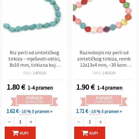
Niz perli od sintetičkog
Raznobojni niz perli od
tirkiza – mješoviti oblici,
sintetičkog tirkiza, romb
8x10 mm, tirkizna boja,
12x13x4 mm, ~30 kom,
~36 perli po nizu za izradu
asortirano, za izradu
SKU:
145626
SKU:
145629
nakita, narukvica, ogrlica i
nakita
DIY rukotvorina
1.80
€
1.90
€
1-4 pramen
1-4 pramen
POPUSTI
POPUSTI
ZA KOLIČINU
ZA KOLIČINU
1.62 €
1.71 €
- 10 %
5 pramen +
- 10 %
5 pramen +
KUPI
KUPI