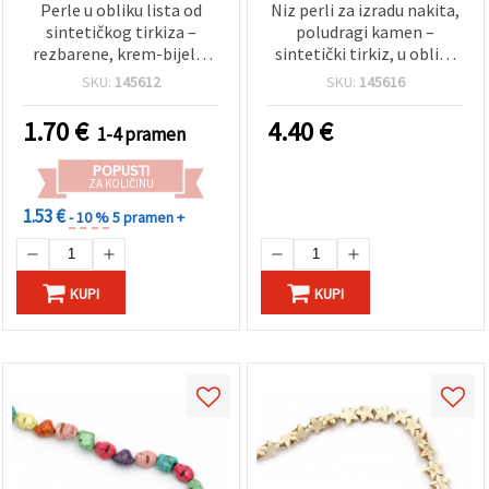
Perle u obliku lista od
Niz perli za izradu nakita,
sintetičkog tirkiza –
poludragi kamen –
rezbarene, krem-bijele,
sintetički tirkiz, u obliku
9x13x4 mm, niz ~30
božićnog drvca, 39x39x7
SKU:
145612
SKU:
145616
komada
mm ~ 10 komada
1.70
€
4.40
€
1-4 pramen
POPUSTI
ZA KOLIČINU
1.53 €
- 10 %
5 pramen +
KUPI
KUPI