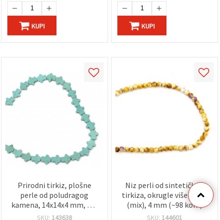
KUPI
KUPI
Prirodni tirkiz, plošne
Niz perli od sintetičkog
perle od poludragog
tirkiza, okrugle višebojne
kamena, 14x14x4 mm, niz
(mix), 4 mm (~98 kom)
oko 30 kom - DIY
SKU:
143638
SKU:
144601