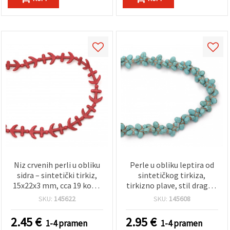
Niz crvenih perli u obliku
Perle u obliku leptira od
sidra – sintetički tirkiz,
sintetičkog tirkiza,
15x22x3 mm, cca 19 kom,
tirkizno plave, stil dragog
nautičke razdjelne perle
kamena, 20x15x5 mm, cca
SKU:
145622
SKU:
145608
za izradu nakita i
36 kom – za izradu nakita i
kreativne projekte
kreativne projekte
2.45
€
2.95
€
1-4 pramen
1-4 pramen