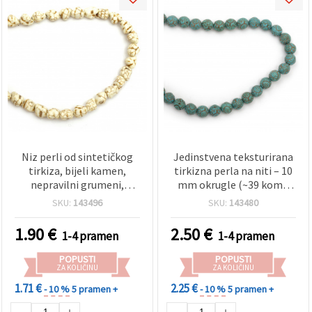
Niz perli od sintetičkog
Jedinstvena teksturirana
tirkiza, bijeli kamen,
tirkizna perla na niti – 10
nepravilni grumeni,
mm okrugle (~39 kom),
10~15x12~15 mm ~ 32
idealno za izradu nakita i
SKU:
143496
SKU:
143480
kom
kreativne DIY hobby
projekte EM ART
1.90
€
2.50
€
1-4 pramen
1-4 pramen
POPUSTI
POPUSTI
ZA KOLIČINU
ZA KOLIČINU
1.71 €
2.25 €
- 10 %
5 pramen +
- 10 %
5 pramen +