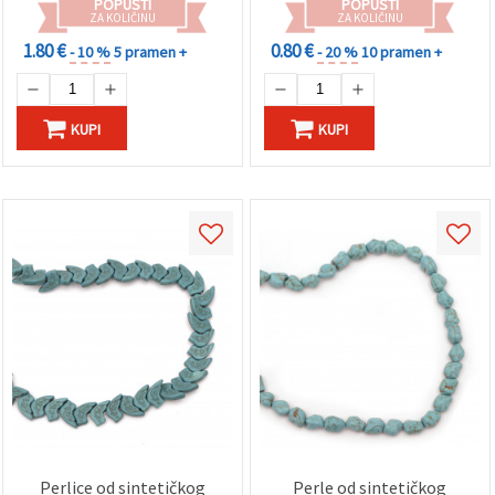
POPUSTI
POPUSTI
ZA KOLIČINU
ZA KOLIČINU
1.80 €
0.80 €
- 10 %
5 pramen +
- 20 %
10 pramen +
KUPI
KUPI
Perlice od sintetičkog
Perle od sintetičkog