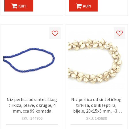
KUPI
KUPI
Niz perlica od sintetičkog
Niz perlica od sintetičkog
tirkiza, plave, okrugle, 4
tirkiza, oblik leptira,
mm, cca 99 komada
bijele, 20x15x5 mm, ~34
kom
SKU:
144706
SKU:
145630