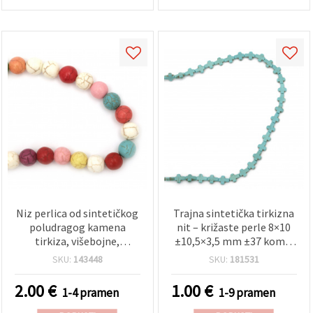
Niz perlica od sintetičkog
Trajna sintetička tirkizna
poludragog kamena
nit – križaste perle 8×10
tirkiza, višebojne,
±10,5×3,5 mm ±37 kom –
okrugle, 10 mm, oko 40
idealno za izradu
SKU:
143448
SKU:
181531
kom
elegantnog nakita i
dekorativnih hobi
2.00
€
1.00
€
1-4 pramen
1-9 pramen
projekata