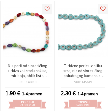
Niz perli od sintetičkog
Tirkizne perle u obliku
tirkiza za izradu nakita,
srca, niz od sintetičkog
mix boja, oblik lista,
poludragog kamena za
9x13x4 mm, cca 29 kom
izradu nakita, 15x15x5
SKU:
145613
SKU:
145619
mm ~ 28 kom
1.90
€
2.30
€
1-4 pramen
1-4 pramen
POPUSTI
POPUSTI
ZA KOLIČINU
ZA KOLIČINU