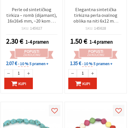
Perle od sintetičkog
Elegantna sintetička
tirkiza – romb (dijamant),
tirkizna perla ovalnog
16x16x6 mm, ~20 kom na
oblika na niti 6x12 mm
niti – plavo-zelene za DIY
~30 kom – izgled
SKU:
145627
SKU:
145628
izradu nakita i hobi
poludragog kamena,
potrepštine
idealno za izradu nakita i
2.30
€
1.50
€
1-4 pramen
1-4 pramen
kreativne hobby DIY
projekte
POPUSTI
POPUSTI
ZA KOLIČINU
ZA KOLIČINU
2.07 €
1.35 €
- 10 %
5 pramen +
- 10 %
5 pramen +
KUPI
KUPI