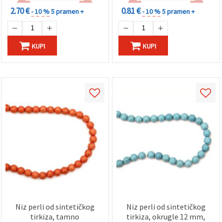
2.70 €
0.81 €
- 10 %
5 pramen +
- 10 %
5 pramen +
KUPI
KUPI
Niz perli od sintetičkog
Niz perli od sintetičkog
tirkiza, tamno
tirkiza, okrugle 12 mm,