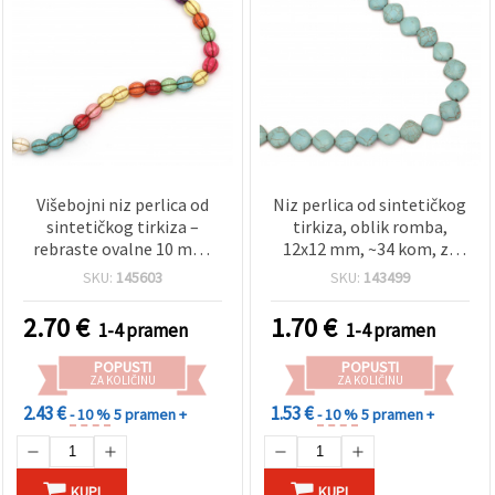
Višebojni niz perlica od
Niz perlica od sintetičkog
sintetičkog tirkiza –
tirkiza, oblik romba,
rebraste ovalne 10 mm,
12x12 mm, ~34 kom, za
cca 38 kom, mix boja
izradu nakita
SKU:
145603
SKU:
143499
(asortirano) – materijal
za izradu nakita,
2.70
€
1.70
€
1-4 pramen
1-4 pramen
narukvica i ogrlica
POPUSTI
POPUSTI
ZA KOLIČINU
ZA KOLIČINU
2.43 €
1.53 €
- 10 %
5 pramen +
- 10 %
5 pramen +
KUPI
KUPI