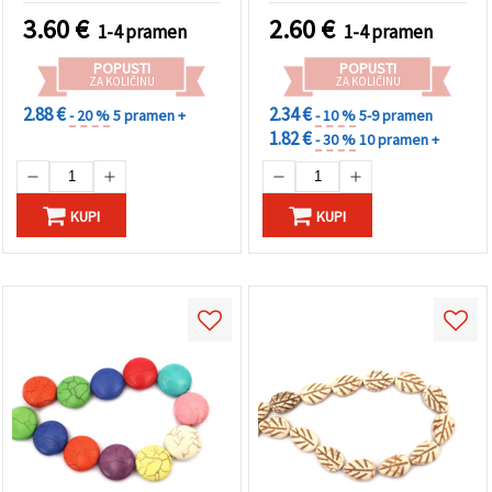
"Spremi".
3.60
€
2.60
€
1-4 pramen
1-4 pramen
Prihvati
POPUSTI
POPUSTI
ZA KOLIČINU
ZA KOLIČINU
sve
2.88 €
2.34 €
- 20 %
5 pramen +
- 10 %
5-9 pramen
Postavke
1.82 €
- 30 %
10 pramen +
KUPI
KUPI