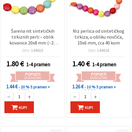
Šarena nit sintetičkih
Niz perlica od sintetičkog
tirkiznih perli – oblik
tirkiza, u obliku novčića,
kovanice 20x8 mm (~21
10x6 mm, cca 40 kom
kom), za izradu
SKU:
144615
SKU:
144628
upečatljivog i kreativnog
nakita DIY
1.80
€
1.40
€
1-4 pramen
1-4 pramen
POPUSTI
POPUSTI
ZA KOLIČINU
ZA KOLIČINU
1.44 €
1.26 €
- 20 %
5 pramen +
- 10 %
5 pramen +
KUPI
KUPI