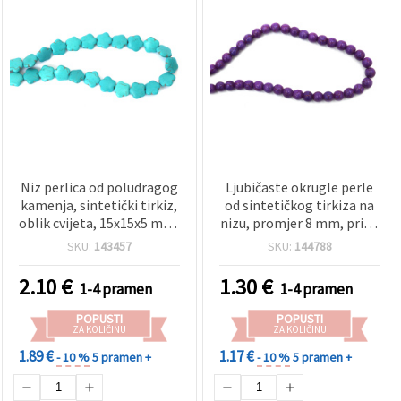
Niz perlica od poludragog
Ljubičaste okrugle perle
kamenja, sintetički tirkiz,
od sintetičkog tirkiza na
oblik cvijeta, 15x15x5 mm,
nizu, promjer 8 mm, pribl.
~27 kom
49 kom – imitacija
SKU:
143457
SKU:
144788
poludragog kamena za
izradu nakita, narukvica,
2.10
€
1.30
€
1-4 pramen
1-4 pramen
ogrlica i DIY hobi projekte
POPUSTI
POPUSTI
ZA KOLIČINU
ZA KOLIČINU
1.89 €
1.17 €
- 10 %
5 pramen +
- 10 %
5 pramen +