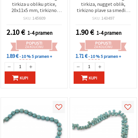
tirkiza u obliku ptice,
tirkiza, nugget oblik,
20x11x5 mm, tirkizno
tirkizno plave sa smeđim
plave, oko 42 kom – izrada
žilicama, 10x12 mm
SKU:
145609
SKU:
143497
nakita i hobi materijal
(nepravilne), oko 32
komada po nizu – DIY hobi
2.10
€
1.90
€
1-4 pramen
1-4 pramen
materijal za izradu nakita:
narukvice, ogrlice i
POPUSTI
POPUSTI
naušnice
ZA KOLIČINU
ZA KOLIČINU
1.89 €
1.71 €
- 10 %
5 pramen +
- 10 %
5 pramen +
KUPI
KUPI