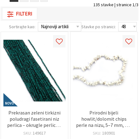
sadržaj i
135 stavke | stranice 1/3
oglase,
uključujući
FILTERI
uz pomoć
naših
Sortirajte kao:
Stavke po stranici:
partnera za
analitiku i
marketing.
Možete
pristati na
korištenje
svih
kolačića
klikom na
"Prihvati
sve!" Ili
naznačiti
svoje
preferencije
u
NOVO
Postavkama
odabirom
Prekrasan zeleni tirkizni
Prirodni bijeli
određene
poludragi fasetirani niz
howlit/dolomit chips
vrste
kolačića i
perlica – okrugle perlice 2
perle na nizu, 5–7 mm, cca
klikom na
mm, približno 180 kom.
80 cm, za izradu nakita i
SKU:
149617
SKU:
180901
gumb
nizanje