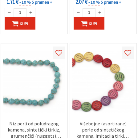
1.71 €
2.07 €
- 10 %
5 pramen +
- 10 %
5 pramen +
KUPI
KUPI
Niz perli od poludragog
Višebojne (asortirane)
kamena, sintetički tirkiz,
perle od sintetičkog
grumenčići (nuggets),
kamena, imitacija tirkiza,