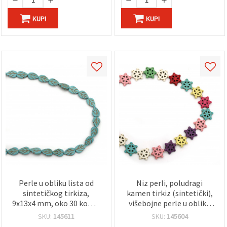
KUPI
KUPI
Perle u obliku lista od
Niz perli, poludragi
sintetičkog tirkiza,
kamen tirkiz (sintetički),
9x13x4 mm, oko 30 kom –
višebojne perle u obliku
tirkizno plave, imitacija
brodskog kormila,
SKU:
145611
SKU:
145604
dragog kamena, za izradu
16x17x4 mm ~ 21 kom