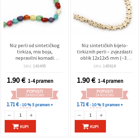
Niz perli od sintetičkog
Niz sintetičkih bijelo-
tirkiza, mix boja,
tirkiznih perli – zvjezdasti
nepravilni komadi
oblik 12x12x5 mm (~39
(nuggets) 10x12 mm, ~34
kom), idealno za izradu
SKU:
143495
SKU:
145618
komada, za izradu nakita
modernog i kreativnog
nakita DIY
1.90
€
1.90
€
1-4 pramen
1-4 pramen
POPUSTI
POPUSTI
ZA KOLIČINU
ZA KOLIČINU
1.71 €
1.71 €
- 10 %
5 pramen +
- 10 %
5 pramen +
KUPI
KUPI