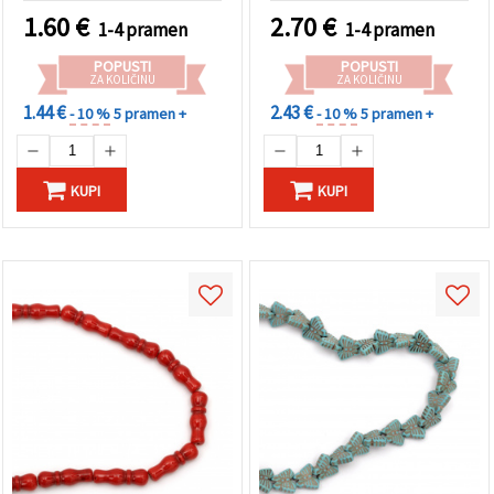
nakita, perlanje i
1.60
€
2.70
€
1-4 pramen
1-4 pramen
kreativne hobi projekte
POPUSTI
POPUSTI
ZA KOLIČINU
ZA KOLIČINU
1.44 €
2.43 €
- 10 %
5 pramen +
- 10 %
5 pramen +
KUPI
KUPI