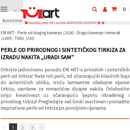
0
Koristimo
Narudžbe preko 70€ i ostvarite BESPLATNU DOSTAVU!
kolačiće
EM ART
›
Perle od dragog kamenja
(1526)
›
Drago kamenje i minerali
🍪
(1359)
›
Tirkiz
(135)
Koristimo
kolačiće i
PERLE OD PRIRODNOG I SINTETIČKOG TIRKIZA ZA
slične
tehnologije
IZRADU NAKITA „URADI SAM”
kako bismo
osigurali
ispravno
Otkrijte jedinstvenu ponudu EM ART-a prirodnih i sintetičkih
funkcioniranje
perli od tirkiza! Naše niti perli, od očaravajućih klasičnih boja
web-
stranice,
do autentičnih oblika, ističu šarmantne višebojne nijanse
poboljšali
tirkiza, savršene za romantične dizajne nakita. Oslobodite
vaše
svoju kreativnost uz očaravajuću ljepotu obrađenog i
korisničko
iskustvo i,
prirodnog tirkiza! Pregledajte naš široki asortiman i pronađite
uz vašu
inspirativne perle od tirkiza po povoljnim cijenama.
privolu,
analizirali
promet te
prikazivali
‹
1
2
3
›
relevantniji