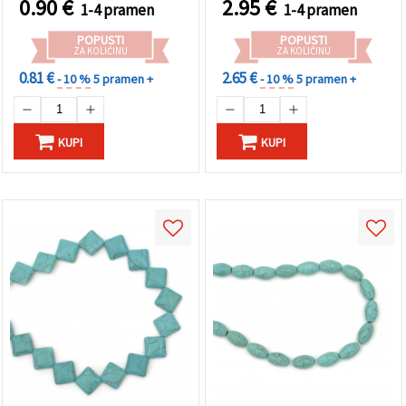
0.90
€
2.95
€
1-4 pramen
1-4 pramen
POPUSTI
POPUSTI
ZA KOLIČINU
ZA KOLIČINU
0.81 €
2.65 €
- 10 %
5 pramen +
- 10 %
5 pramen +
KUPI
KUPI