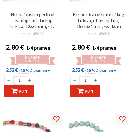
Niz bačvastih perli od
Niz perlica od sintetičkog
crvenog sintetičkog
tirkiza, oblik leptira,
tirkiza, 10x31 mm, ~13
15x13x4 mm, ~35 kom
perli – imitacija tirkiza za
SKU:
145621
SKU:
145607
izradu nakita, ogrlice,
narukvice i DIY
2.80
€
2.80
€
1-4 pramen
1-4 pramen
rukotvorine
POPUSTI
POPUSTI
ZA KOLIČINU
ZA KOLIČINU
2.52 €
2.52 €
- 10 %
5 pramen +
- 10 %
5 pramen +
KUPI
KUPI