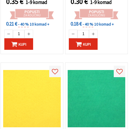
0.35
€
0.30
€
1-9 komad
1-9 komad
POPUSTI
POPUSTI
ZA KOLIČINU
ZA KOLIČINU
0.21 €
0.18 €
- 40 %
10 komad +
- 40 %
10 komad +
KUPI
KUPI