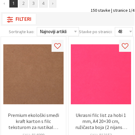
sadržaj i
‹
1
2
3
4
›
oglase,
150 stavke | stranice 1/4
uključujući
uz pomoć
FILTERI
naših
partnera za
Sortirajte kao:
Stavke po stranici:
analitiku i
marketing.
Možete
pristati na
korištenje
svih
kolačića
klikom na
"Prihvati
sve!" Ili
naznačiti
svoje
preferencije
u
Postavkama
odabirom
određene
Premium ekološki smeđi
Ukrasni filc list za hobi 1
vrste
kraft karton s filc
mm, A4 20×30 cm,
kolačića i
klikom na
teksturom za rustikalne
ružičasta boja (2 nijanse)
gumb
rukotvorine,
– 1 kom
SKU:
814099
SKU:
812152