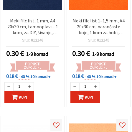
Meki filc list, 1 mm, A4
Meki filc list 1–1,5 mm, A4
20x30 cm, tamnoplavi – 1
20x30 cm, narančaste
kom, za DIY, šivanje,
boje, 1 kom za hobi,
aplikacije i dječje
šivanje, aplikacije i dječje
SKU:
812148
SKU:
812145
kreativne projekte
rukotvorine
0.30
€
0.30
€
1-9 komad
1-9 komad
POPUSTI
POPUSTI
ZA KOLIČINU
ZA KOLIČINU
0.18 €
0.18 €
- 40 %
10 komad +
- 40 %
10 komad +
KUPI
KUPI