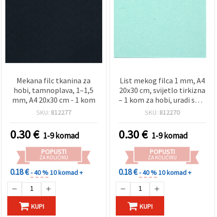
Mekana filc tkanina za
List mekog filca 1 mm, A4
hobi, tamnoplava, 1–1,5
20x30 cm, svijetlo tirkizna
mm, A4 20x30 cm - 1 kom
– 1 kom za hobi, uradi sam
(DIY), šivanje, školske
SKU:
812277
SKU:
812270
radove i dekoracije
0.30
€
0.30
€
1-9 komad
1-9 komad
POPUSTI
POPUSTI
ZA KOLIČINU
ZA KOLIČINU
0.18 €
0.18 €
- 40 %
10 komad +
- 40 %
10 komad +
KUPI
KUPI