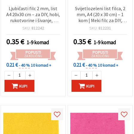
Ljubičasti filc 2 mm, list
Svijetlozeleni list filca, 2
A4 20x30 cm – za DIY, hobi,
mm, A4 (20 x 30 cm) – 1
rukotvorine i šivanje, 1
kom | Meki filc za DIY,
kom
hobi, šivanje, aplikacije i
SKU:
812242
SKU:
812231
dječje rukotvorine
0.35
€
0.35
€
1-9 komad
1-9 komad
POPUSTI
POPUSTI
ZA KOLIČINU
ZA KOLIČINU
0.21 €
0.21 €
- 40 %
10 komad +
- 40 %
10 komad +
KUPI
KUPI