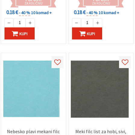
ZA KOLIČINU
ZA KOLIČINU
0.18 €
0.18 €
- 40 %
10 komad +
- 40 %
10 komad +
KUPI
KUPI
Nebesko plavi mekani filc
Meki filc list za hobi, sivi,