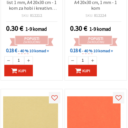
list 1 mm, A4 20x30 cm - 1
A4 20x30 cm, 1 mm - 1
kom za hobi i kreativne
kom
projekte
SKU:
812212
SKU:
812224
0.30
€
0.30
€
1-9 komad
1-9 komad
POPUSTI
POPUSTI
ZA KOLIČINU
ZA KOLIČINU
0.18 €
0.18 €
- 40 %
10 komad +
- 40 %
10 komad +
KUPI
KUPI