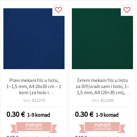
Plavi mekani filc u listu,
Zeleni mekani filc u listu
1–1,5 mm, A4 20x30 cm – 1
za DIY/uradi sam i hobi, 1–
kom (za hobi i
1,5 mm, A4 (20×30 cm), 1
rukotvorine)
kom.
SKU:
812276
SKU:
812266
0.30
€
0.30
€
1-9 komad
1-9 komad
POPUSTI
POPUSTI
ZA KOLIČINU
ZA KOLIČINU