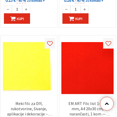
0.15 €
0.18 €
- 40 %
10 komad +
- 40 %
10 komad +
KUPI
KUPI
Meki filc za DIY,
EM ART Filc list 1–1,5
rukotvorine, šivanje,
mm, A4 20x30 cm,
aplikacije i dekoracije – 1
narančasti, 1 kom —