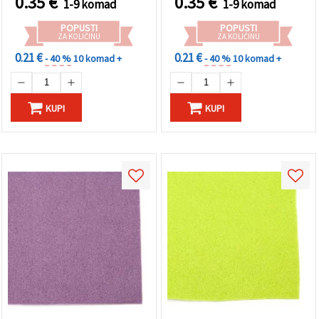
0.35
€
0.35
€
1-9 komad
1-9 komad
POPUSTI
POPUSTI
ZA KOLIČINU
ZA KOLIČINU
0.21 €
0.21 €
- 40 %
10 komad +
- 40 %
10 komad +
KUPI
KUPI