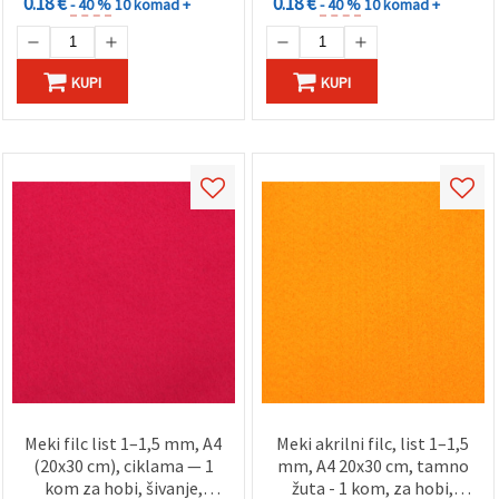
0.18 €
0.18 €
- 40 %
10 komad +
- 40 %
10 komad +
KUPI
KUPI
Meki filc list 1–1,5 mm, A4
Meki akrilni filc, list 1–1,5
(20x30 cm), ciklama — 1
mm, A4 20x30 cm, tamno
kom za hobi, šivanje,
žuta - 1 kom, za hobi,