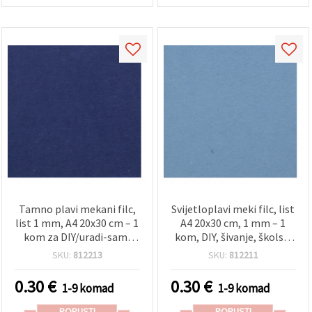
Tamno plavi mekani filc,
Svijetloplavi meki filc, list
list 1 mm, A4 20x30 cm – 1
A4 20x30 cm, 1 mm – 1
kom za DIY/uradi-sam,
kom, DIY, šivanje, školski
hobi rukotvorine, šivanje,
radovi i dekoracije
SKU:
812213
SKU:
812211
školske radove i
dekoracije
0.30
€
0.30
€
1-9 komad
1-9 komad
POPUSTI
POPUSTI