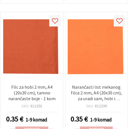
Filc za hobi 2 mm, A4
Narančasti list mekanog
(20x30 cm), tamno
filca 2 mm, A4 (20x30 cm),
narančaste boje - 1 kom
za uradi sam, hobi i
dekoraciju - 1 kom
SKU:
812291
SKU:
812290
0.35
€
0.35
€
1-9 komad
1-9 komad