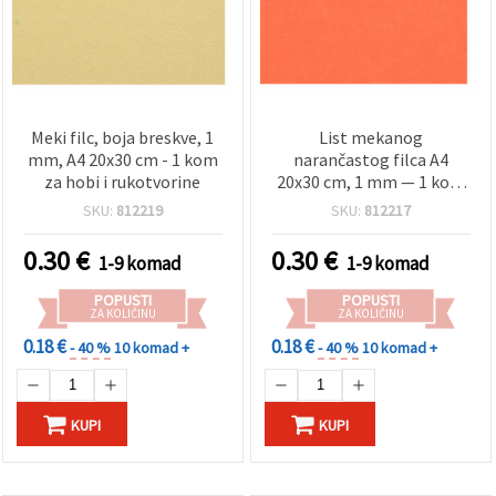
Meki filc, boja breskve, 1
List mekanog
mm, A4 20x30 cm - 1 kom
narančastog filca A4
za hobi i rukotvorine
20x30 cm, 1 mm — 1 kom
(za hobi i kreativne
SKU:
812219
SKU:
812217
projekte)
0.30
€
0.30
€
1-9 komad
1-9 komad
POPUSTI
POPUSTI
ZA KOLIČINU
ZA KOLIČINU
0.18 €
0.18 €
- 40 %
10 komad +
- 40 %
10 komad +
KUPI
KUPI