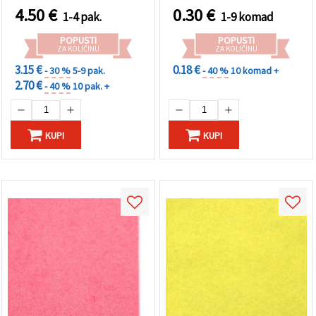
4.50
€
0.30
€
1-4 pak.
1-9 komad
POPUSTI
POPUSTI
ZA KOLIČINU
ZA KOLIČINU
3.15 €
0.18 €
- 30 %
5-9 pak.
- 40 %
10 komad +
2.70 €
- 40 %
10 pak. +
KUPI
KUPI