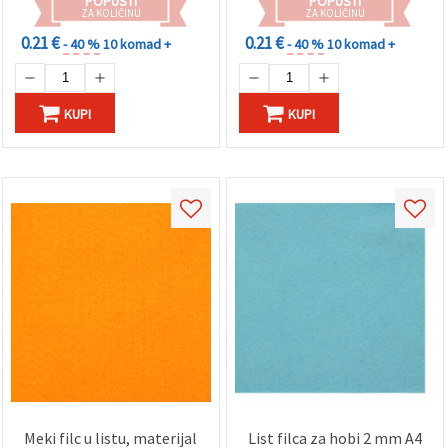
POPUSTI
POPUSTI
ZA KOLIČINU
ZA KOLIČINU
0.21 €
0.21 €
- 40 %
10 komad +
- 40 %
10 komad +
KUPI
KUPI
Meki filc u listu, materijal
List filca za hobi 2 mm A4