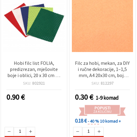
Hobi filc list FOLIA,
Filc za hobi, mekan, za DIY
predizrezan, mješovite
i ručne dekoracije, 1–1,5
boje i oblici, 20 x 30 cm - 1
mm, A4 20x30 cm, boja
list
breskve, 1 kom
SKU:
802921
SKU:
812297
0.90
€
0.30
€
1-9 komad
POPUSTI
ZA KOLIČINU
0.18 €
- 40 %
10 komad +