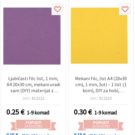
Ljubičasti filc list, 1 mm,
Mekani filc, list A4 (20x30
A4 20x30 cm, mekani uradi
cm), 1 mm, žuti – 1 list (1
sam (DIY) materijal za
kom), DIY za hobi,
hobi, šivanje, aplikacije i
rukotvorine, šivanje,
SKU:
812222
SKU:
812215
dekoracije, 1 list
aplikacije i dekoracije
0.25
€
0.30
€
1-9 komad
1-9 komad
POPUSTI
POPUSTI
ZA KOLIČINU
ZA KOLIČINU