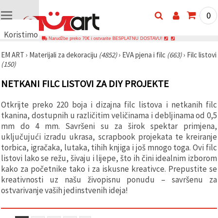
0
Koristimo
Narudžbe preko 70€ i ostvarite BESPLATNU DOSTAVU!
kolačiće
EM ART
›
Materijali za dekoraciju
(4852)
›
EVA pjena i filc
(663)
›
Filc listovi
🍪
(150)
Koristimo
kolačiće i
NETKANI FILC LISTOVI ZA DIY PROJEKTE
slične
tehnologije
kako bismo
Otkrijte preko 220 boja i dizajna filc listova i netkanih filc
osigurali
ispravno
tkanina, dostupnih u različitim veličinama i debljinama od 0,5
funkcioniranje
mm do 4 mm. Savršeni su za širok spektar primjena,
web-
uključujući izradu ukrasa, scrapbook projekata te kreiranje
stranice,
poboljšali
torbica, igračaka, lutaka, tihih knjiga i još mnogo toga. Ovi filc
vaše
listovi lako se režu, šivaju i lijepe, što ih čini idealnim izborom
korisničko
kako za početnike tako i za iskusne kreativce. Prepustite se
iskustvo i,
uz vašu
kreativnosti uz našu živopisnu ponudu – savršenu za
privolu,
ostvarivanje vaših jedinstvenih ideja!
analizirali
promet te
prikazivali
relevantniji