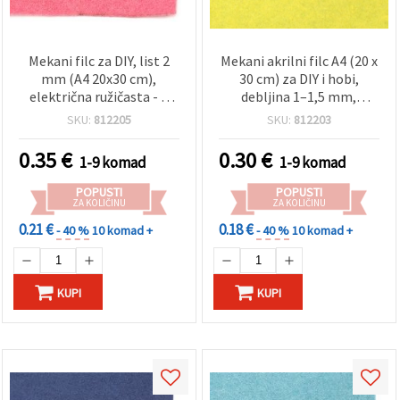
Mekani filc za DIY, list 2
Mekani akrilni filc A4 (20 x
mm (A4 20x30 cm),
30 cm) za DIY i hobi,
električna ružičasta - 1
debljina 1–1,5 mm,
kom
svijetlo žuta - 1 kom
SKU:
812205
SKU:
812203
0.35
€
0.30
€
1-9 komad
1-9 komad
POPUSTI
POPUSTI
ZA KOLIČINU
ZA KOLIČINU
0.21 €
0.18 €
- 40 %
10 komad +
- 40 %
10 komad +
KUPI
KUPI