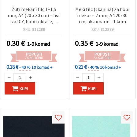
Žuti mekani filc 1–1,5
Meki filc (tkanina) za hobi
mm, A4 (20 x 30 cm) – list
i dekor – 2 mm, A4 20x30
za DIY, hobi i ukrase, 1
cm, akvamarin - 1 kom
kom
SKU:
812288
SKU:
812279
0.30
€
0.35
€
1-9 komad
1-9 komad
POPUSTI
POPUSTI
ZA KOLIČINU
ZA KOLIČINU
0.18 €
0.21 €
- 40 %
10 komad +
- 40 %
10 komad +
KUPI
KUPI