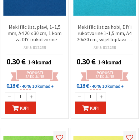
Meki filc list, plavi, 1–1,5
Meki filc list za hobi, DIY i
mm, A4 20 x 30 cm, 1 kom
rukotvorine 1-1,5 mm, A4
– za DIY i rukotvorine
20x30 cm, svijetloplava - 1
kom
SKU:
812259
SKU:
812258
0.30
€
0.30
€
1-9 komad
1-9 komad
POPUSTI
POPUSTI
ZA KOLIČINU
ZA KOLIČINU
0.18 €
0.18 €
- 40 %
10 komad +
- 40 %
10 komad +
KUPI
KUPI