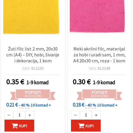
Žuti filc list 2 mm, 20x30
Meki akrilni filc, materijal
cm (A4) – DIY, hobi, šivanje
za hobi i uradi sam, 1 mm,
i dekoracija, 1 kom
A4 20x30 cm, roza - 1 kom
SKU:
812235
SKU:
812248
0.35
€
0.30
€
1-9 komad
1-9 komad
POPUSTI
POPUSTI
ZA KOLIČINU
ZA KOLIČINU
0.21 €
0.18 €
- 40 %
10 komad +
- 40 %
10 komad +
KUPI
KUPI