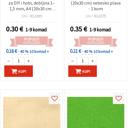
za DIY i hobi, debljina 1–
(20x30 cm) nebesko plava
1,5 mm, A4 (20x30 cm),
- 1 kom
tamno žuta – 1 komad
SKU:
812289
SKU:
812275
0.30
€
0.35
€
1-9 komad
1-9 komad
POPUSTI
POPUSTI
ZA KOLIČINU
ZA KOLIČINU
0.18 €
0.21 €
- 40 %
10 komad +
- 40 %
10 komad +
KUPI
KUPI