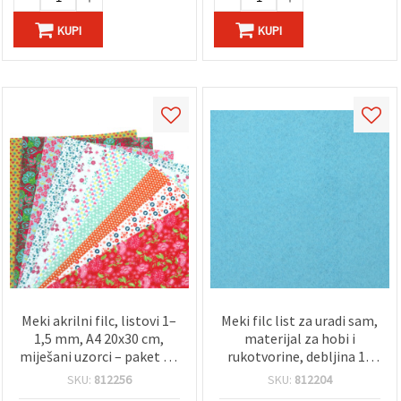
KUPI
KUPI
Meki akrilni filc, listovi 1–
Meki filc list za uradi sam,
1,5 mm, A4 20x30 cm,
materijal za hobi i
miješani uzorci – paket od
rukotvorine, debljina 1–
10
1,5 mm, A4 (20 x 30 cm),
SKU:
812256
SKU:
812204
svijetlo plava - 1 kom