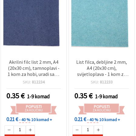
Akrilni filc list 2 mm, A4
List filca, debljine 2 mm,
(20x30 cm), tamnoplavi -
A4 (20x30 cm),
1 kom za hobi, uradi sam,
svijetloplava - 1 kom za
ručni rad, šivanje i
uradi sam, rukotvorine,
SKU:
812234
SKU:
812233
scrapbooking
šivanje i scrapbooking
0.35
€
0.35
€
1-9 komad
1-9 komad
POPUSTI
POPUSTI
ZA KOLIČINU
ZA KOLIČINU
0.21 €
0.21 €
- 40 %
10 komad +
- 40 %
10 komad +