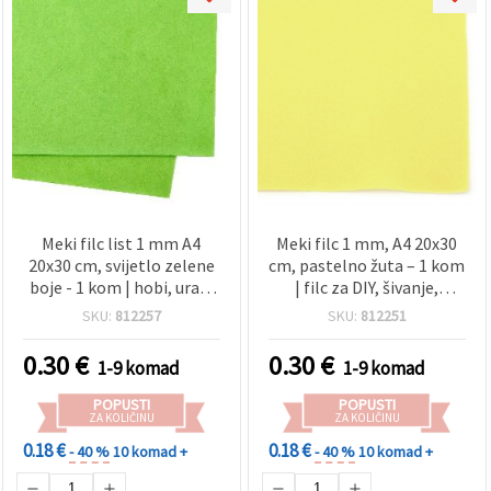
Meki filc list 1 mm A4
Meki filc 1 mm, A4 20x30
20x30 cm, svijetlo zelene
cm, pastelno žuta – 1 kom
boje - 1 kom | hobi, uradi
| filc za DIY, šivanje,
sam, šivanje, školski
aplikacije i dječje
SKU:
812257
SKU:
812251
zanati i dekoracije
kreativne projekte
0.30
€
0.30
€
1-9 komad
1-9 komad
POPUSTI
POPUSTI
ZA KOLIČINU
ZA KOLIČINU
0.18 €
0.18 €
- 40 %
10 komad +
- 40 %
10 komad +