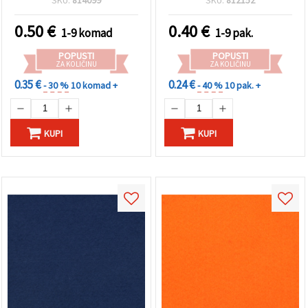
"Spremi".
scrapbooking i uradi sam
(DIY)
0.50
€
0.40
€
1-9 komad
1-9 pak.
Prihvati
sve
POPUSTI
POPUSTI
ZA KOLIČINU
ZA KOLIČINU
Postavke
0.35 €
0.24 €
- 30 %
10 komad +
- 40 %
10 pak. +
KUPI
KUPI