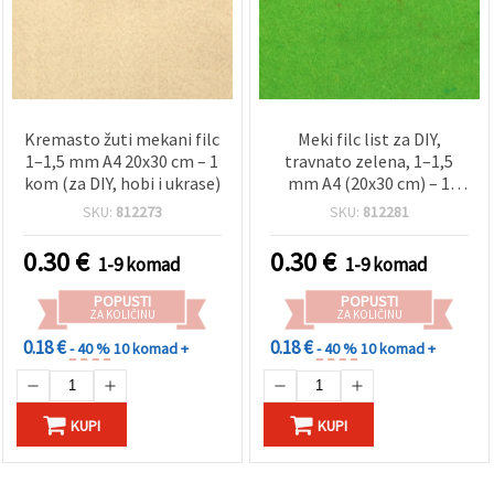
Kremasto žuti mekani filc
Meki filc list za DIY,
1–1,5 mm A4 20x30 cm – 1
travnato zelena, 1–1,5
kom (za DIY, hobi i ukrase)
mm A4 (20x30 cm) – 1
kom
SKU:
812273
SKU:
812281
0.30
€
0.30
€
1-9 komad
1-9 komad
POPUSTI
POPUSTI
ZA KOLIČINU
ZA KOLIČINU
0.18 €
0.18 €
- 40 %
10 komad +
- 40 %
10 komad +
KUPI
KUPI