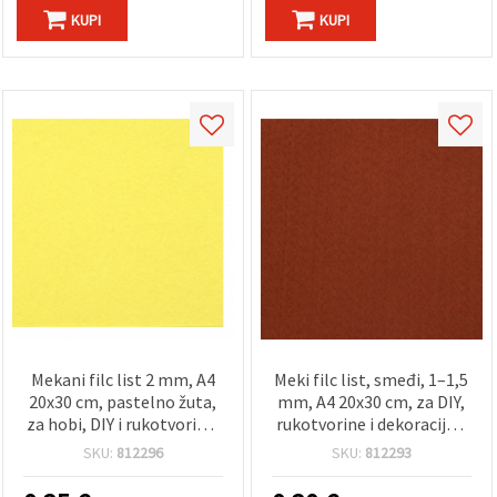
KUPI
KUPI
Mekani filc list 2 mm, A4
Meki filc list, smeđi, 1–1,5
20x30 cm, pastelno žuta,
mm, A4 20x30 cm, za DIY,
za hobi, DIY i rukotvorine,
rukotvorine i dekoracije –
1 kom
1 kom
SKU:
812296
SKU:
812293