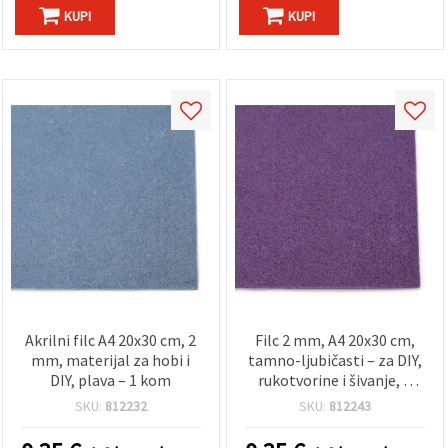
KUPI
KUPI
Akrilni filc A4 20x30 cm, 2
Filc 2 mm, A4 20x30 cm,
mm, materijal za hobi i
tamno-ljubičasti – za DIY,
DIY, plava – 1 kom
rukotvorine i šivanje, 1
kom
SKU:
812232
SKU:
812243