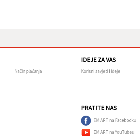
IDEJE ZA VAS
Način plaćanja
Korisni savjeti i ideje
PRATITE NAS
EM ART na Facebooku
EM ART na YouTubeu