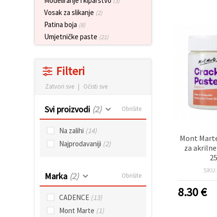
Modeliranje i kiparstvo
(3)
sadržaj i
Vosak za slikanje
oglase,
(2)
uključujući
Patina boja
(8)
uz pomoć
naših
Umjetničke paste
(21)
partnera za
analitiku i
marketing.
Filteri
Možete
pristati na
korištenje
Zatvori sve
|
Očisti sve
svih
kolačića
Svi proizvodi
(2)
Obrišite
klikom na
"Prihvati
sve!" Ili
Na zalihi
(14)
naznačiti
Mont Marte
svoje
Najprodavaniji
(2)
za akrilne
preferencije
u
25
Postavkama
SKU
odabirom
Marka
(2)
Obrišite
određene
vrste
8.30
€
kolačića i
CADENCE
(13)
klikom na
gumb
Mont Marte
(1)