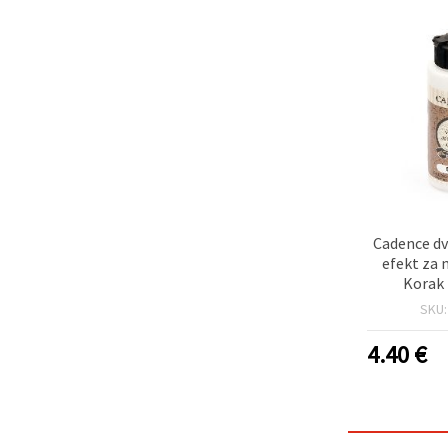
Cadence dv
efekt za m
Korak 
SKU
4.40
€