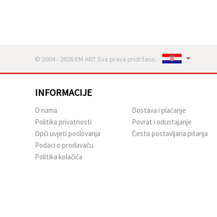
© 2004 - 2026 EM ART Sva prava pridržana..
INFORMACIJE
O nama
Dostava i plaćanje
Politika privatnosti
Povrat i odustajanje
Opći uvjeti poslovanja
Često postavljana pitanja
Podaci o prodavaču
Politika kolačića