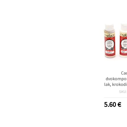
Ca
dvokompon
lak, krokodi
boja, 70
SKU
5.60
€