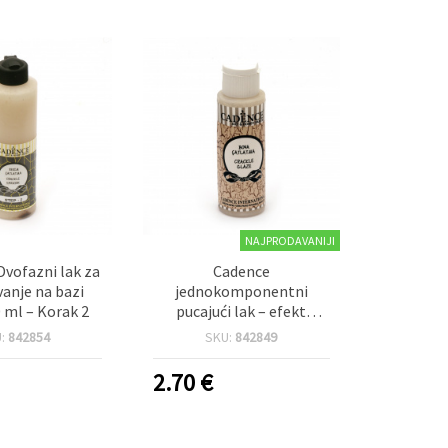
NAJPRODAVANIJI
vofazni lak za
Cadence
anje na bazi
jednokomponentni
0 ml – Korak 2
pucajući lak – efekt
pucanja, 70 ml
U:
842854
SKU:
842849
2.70
€