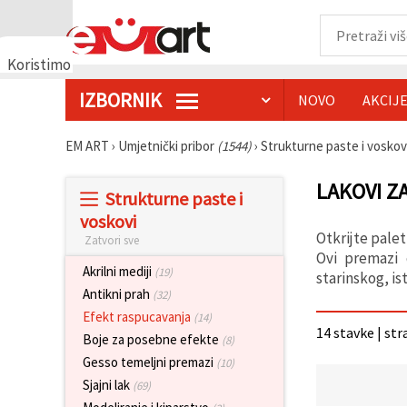
Koristimo
kolačiće
IZBORNIK
NOVO
AKCIJ
🍪
Koristimo
kolačiće i
EM ART
›
Umjetnički pribor
(1544)
›
Strukturne paste i voskov
slične
tehnologije
kako bismo
LAKOVI Z
Strukturne paste i
osigurali
ispravno
voskovi
funkcioniranje
Otkrijte pale
Zatvori sve
web-
stranice,
Ovi premazi 
poboljšali
Akrilni mediji
(19)
starinskog, is
vaše
Antikni prah
(32)
korisničko
iskustvo i,
Efekt raspucavanja
(14)
uz vašu
14 stavke | str
Boje za posebne efekte
(8)
privolu,
analizirali
Gesso temeljni premazi
(10)
promet te
Sjajni lak
(69)
prikazivali
relevantniji