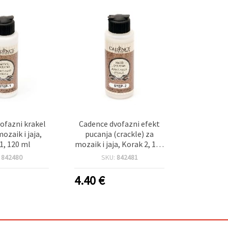
ofazni krakel
Cadence dvofazni efekt
ozaik i jaja,
pucanja (crackle) za
1, 120 ml
mozaik i jaja, Korak 2, 120
ml
:
842480
SKU:
842481
4.40
€