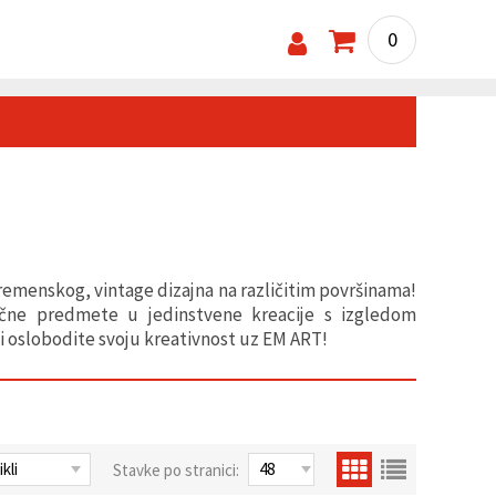
0
remenskog, vintage dizajna na različitim površinama!
ične predmete u jedinstvene kreacije s izgledom
 i oslobodite svoju kreativnost uz EM ART!
Stavke po stranici: