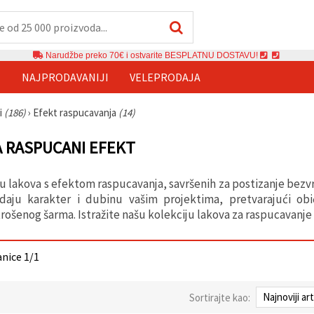
Narudžbe preko 70€ i ostvarite BESPLATNU DOSTAVU!
E
NAJPRODAVANIJI
VELEPRODAJA
i
(186)
›
Efekt raspucavanja
(14)
A RASPUCANI EFEKT
tu lakova s efektom raspucavanja, savršenih za postizanje bezv
daju karakter i dubinu vašim projektima, pretvarajući ob
trošenog šarma. Istražite našu kolekciju lakova za raspucavanje
anice 1/1
Sortirajte kao: