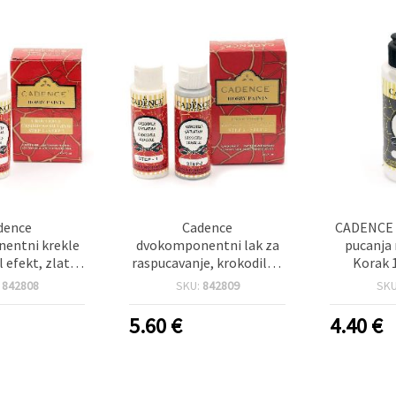
dence
Cadence
CADENCE m
entni krekle
dvokomponentni lak za
pucanja 
l efekt, zlatna
raspucavanje, krokodilski
Korak 
 ml + 70 ml
efekt, srebrna boja, 2 x 70
premaz 
:
842808
SKU:
842809
SK
ml
ukrašavanj
efek
5.60
€
4.40
€