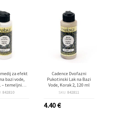
edij za efekt
Cadence Dvofazni
na bazi vode,
Pukotinski Lak na Bazi
1 – temeljni
Vode, Korak 2, 120 ml
za mozaik i
U:
842810
SKU:
842811
e jaja, vintage
t, 120 ml
4.40
€