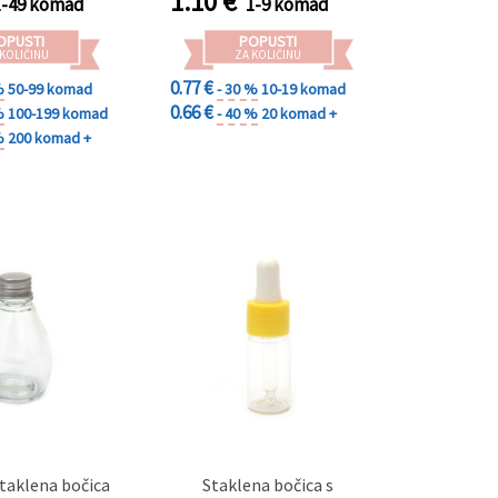
1.10
€
1-49 komad
1-9 komad
OPUSTI
POPUSTI
 KOLIČINU
ZA KOLIČINU
0.77 €
%
50-99 komad
- 30 %
10-19 komad
0.66 €
%
100-199 komad
- 40 %
20 komad +
%
200 komad +
taklena bočica
Staklena bočica s