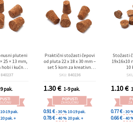
konusni pluteni
Praktični stožasti čepovi
Stožasti 
 × 25 × 13 mm,
od pluta 22 x 18 x 30 mm –
19x16x10 
a hobi i kućne
set 5 kom za kreativni
10
ojekte
hobi i kućne projekte
:
840237
SKU:
840236
SK
1.30
€
1.10
€
-9 pak.
1-9 pak.
PUSTI
POPUSTI
P
OLIČINU
ZA KOLIČINU
ZA
0.91 €
0.77 €
10-19 pak.
- 30 %
10-19 pak.
- 30 
0.78 €
0.66 €
20 pak. +
- 40 %
20 pak. +
- 40 