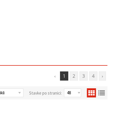
‹
1
2
3
4
›
Stavke po stranici: