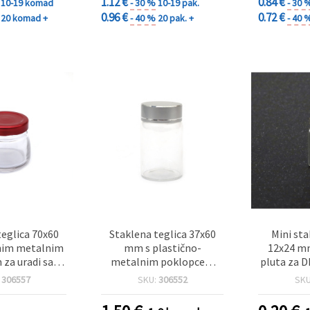
1.12 €
0.84 €
10-19 komad
- 30 %
10-19 pak.
- 30 
0.96 €
0.72 €
20 komad +
- 40 %
20 pak. +
- 40 
teglica 70x60
Staklena teglica 37x60
Mini st
nim metalnim
mm s plastično-
12x24 m
za uradi sam
metalnim poklopcem
pluta za D
dekoracije
srebrne boje
:
306557
SKU:
306552
SK