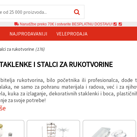
Narudžbe preko 70€ i ostvarite BESPLATNU DOSTAVU!
E
NAJPRODAVANIJI
VELEPRODAJA
talci za rukotvorine
(176)
STAKLENKE I STALCI ZA RUKOTVORINE
bitelja rukotvorina, bilo početnika ili profesionalca, dođ
talaka, ne samo za pohranu materijala i radova, već i za njih
la, kuka za izlaganje, dekorativnih staklenki i boca, plastični
nje za svoje potrebe!
iše