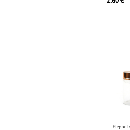
2.60
€
Elegantn