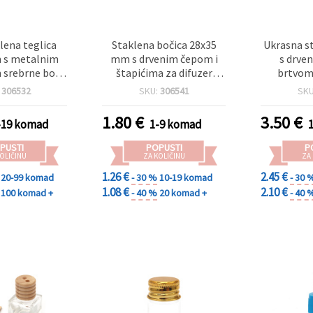
lena teglica
Staklena bočica 28x35
Ukrasna st
 s metalnim
mm s drvenim čepom i
s drve
srebrne boje
štapićima za difuzer
brtvom
i kreativne
mirisa
:
306532
SKU:
306541
SK
ojekte
1.80
€
3.50
€
-19 komad
1-9 komad
PUSTI
POPUSTI
P
OLIČINU
ZA KOLIČINU
ZA
1.26 €
2.45 €
20-99 komad
- 30 %
10-19 komad
- 30 
1.08 €
2.10 €
100 komad +
- 40 %
20 komad +
- 40 