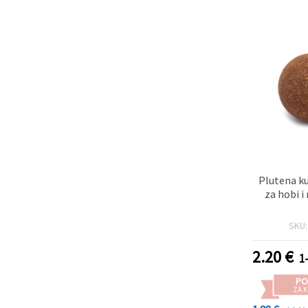
Plutena k
za hobi i
SKU
2.20
€
1
PO
ZA K