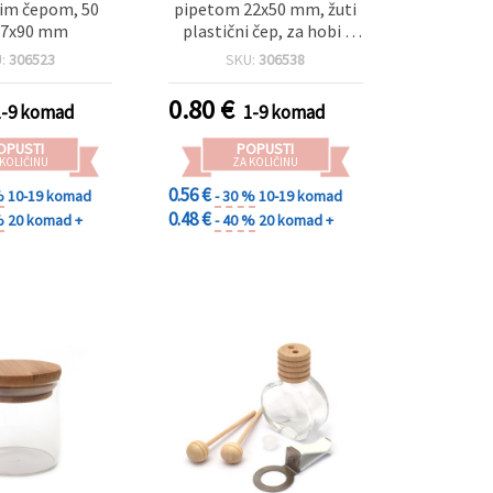
im čepom, 50
pipetom 22x50 mm, žuti
57x90 mm
plastični čep, za hobi i
rukotvorine
U:
306523
SKU:
306538
0.80
€
1-9 komad
1-9 komad
OPUSTI
POPUSTI
 KOLIČINU
ZA KOLIČINU
0.56 €
%
10-19 komad
- 30 %
10-19 komad
0.48 €
%
20 komad +
- 40 %
20 komad +