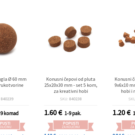
ugla Ø 60 mm
Konusni čepovi od pluta
Konusni č
 rukotvorine
25x20x30 mm - set 5 kom,
9x6x10 mm
za kreativni hobi
hobi i
:
840239
SKU:
840238
SK
1.60
€
1.20
€
-9 komad
1-9 pak.
PUSTI
POPUSTI
P
OLIČINU
ZA KOLIČINU
ZA