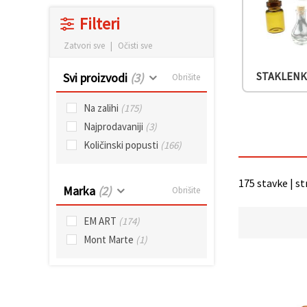
sadržaj i
oglase,
Filteri
uključujući
uz pomoć
Zatvori sve
|
Očisti sve
naših
partnera za
analitiku i
STAKLENK
Svi proizvodi
(3)
Obrišite
marketing.
Možete
Na zalihi
(175)
pristati na
korištenje
Najprodavaniji
(3)
svih
kolačića
Količinski popusti
(166)
klikom na
"Prihvati
sve!" Ili
175 stavke | st
naznačiti
Marka
(2)
Obrišite
svoje
preferencije
u
EM ART
(174)
Postavkama
Mont Marte
(1)
odabirom
određene
vrste
kolačića i
klikom na
gumb