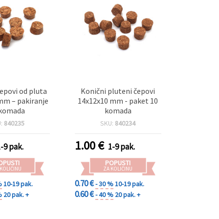
čepovi od pluta
Konični pluteni čepovi
mm – pakiranje
14x12x10 mm - paket 10
 komada
komada
U:
840235
SKU:
840234
1.00
€
1-9 pak.
1-9 pak.
OPUSTI
POPUSTI
 KOLIČINU
ZA KOLIČINU
0.70 €
%
10-19 pak.
- 30 %
10-19 pak.
0.60 €
%
20 pak. +
- 40 %
20 pak. +