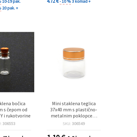
4.72 €
%
10-19 pak.
- 10 %
3 komad +
%
20 pak. +
aklena bočica
Mini staklena teglica
m s čepom od
37x40 mm s plastično-
IY i rukotvorine
metalnim poklopcem
zlatne boje za pohranu
U:
306553
SKU:
306549
kozmetike i sitnica