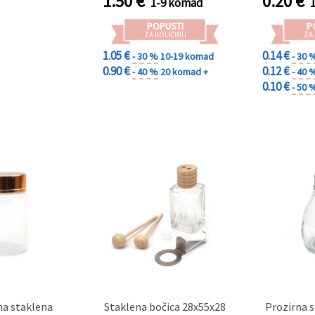
1.50
€
0.20
€
1-9 komad
POPUSTI
P
ZA KOLIČINU
ZA
1.05 €
0.14 €
- 30 %
10-19 komad
- 30 
0.90 €
0.12 €
- 40 %
20 komad +
- 40 
0.10 €
- 50 
a staklena
Staklena bočica 28x55x28
Prozirna s