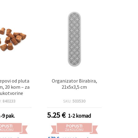
epovi od pluta
Organizator Birabira,
, 20 kom – za
21x5x3,5 cm
 rukotvorine
U:
840233
SKU:
503530
5.25
€
1-9 pak.
1-2 komad
OPUSTI
POPUSTI
 KOLIČINU
ZA KOLIČINU