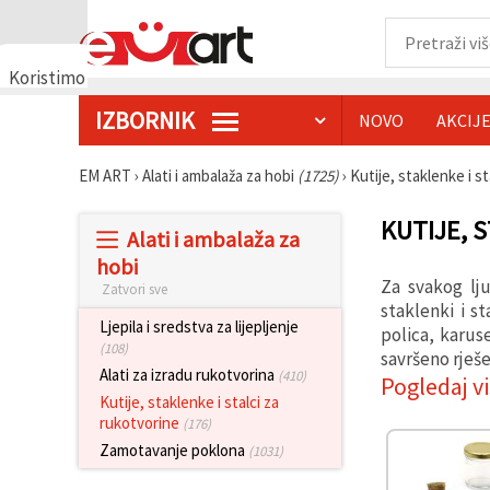
Koristimo
kolačiće
IZBORNIK
NOVO
AKCIJ
🍪
Koristimo
kolačiće i
EM ART
›
Alati i ambalaža za hobi
(1725)
›
Kutije, staklenke i s
slične
tehnologije
kako bismo
KUTIJE, 
Alati i ambalaža za
osigurali
ispravno
hobi
funkcioniranje
Za svakog lju
Zatvori sve
web-
stranice,
staklenki i s
poboljšali
Ljepila i sredstva za lijepljenje
polica, karuse
vaše
(108)
savršeno rješe
korisničko
Alati za izradu rukotvorina
(410)
iskustvo i,
Pogledaj v
uz vašu
Kutije, staklenke i stalci za
privolu,
rukotvorine
(176)
analizirali
promet te
Zamotavanje poklona
(1031)
prikazivali
relevantniji