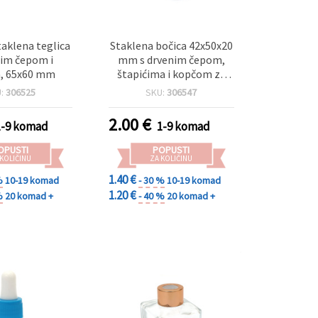
aklena teglica
Staklena bočica 42x50x20
nim čepom i
mm s drvenim čepom,
, 65x60 mm
štapićima i kopčom za
mirisni difuzor
U:
306525
SKU:
306547
2.00
€
1-9 komad
1-9 komad
OPUSTI
POPUSTI
 KOLIČINU
ZA KOLIČINU
1.40 €
%
10-19 komad
- 30 %
10-19 komad
1.20 €
%
20 komad +
- 40 %
20 komad +