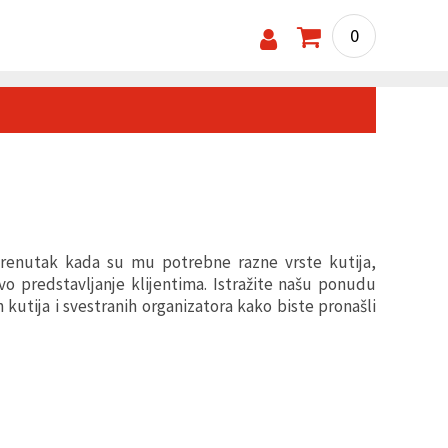
0
e trenutak kada su mu potrebne razne vrste kutija,
ovo predstavljanje klijentima. Istražite našu ponudu
h kutija i svestranih organizatora kako biste pronašli