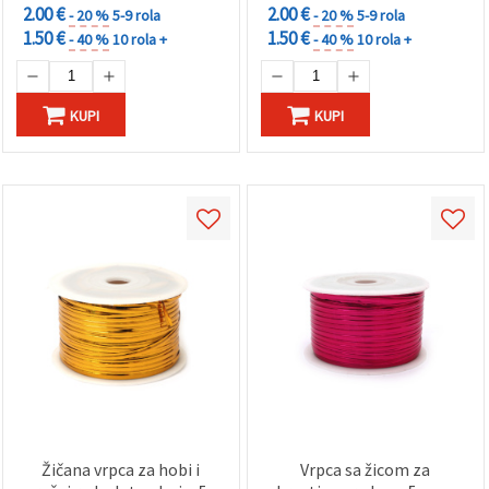
2.00 €
2.00 €
- 20 %
5-9 rola
- 20 %
5-9 rola
1.50 €
1.50 €
- 40 %
10 rola +
- 40 %
10 rola +
KUPI
KUPI
Žičana vrpca za hobi i
Vrpca sa žicom za