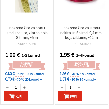
Bakrena žica za hobi i
Bakrena žica za izradu
izradu nakita, zlatna boja,
nakita i ručni rad, 0,4 mm,
0,5 mm, ~5 m
boja ciklame, ~12 m
SKU:
515060
SKU:
515029
1.00
€
1.95
€
1-9 komad
1-4 komad
POPUSTI
POPUSTI
ZA KOLIČINU
ZA KOLIČINU
0.80 €
1.56 €
- 20 %
10-19 komad
- 20 %
5-9 komad
0.70 €
1.37 €
- 30 %
20 komad +
- 30 %
10 komad +
KUPI
KUPI