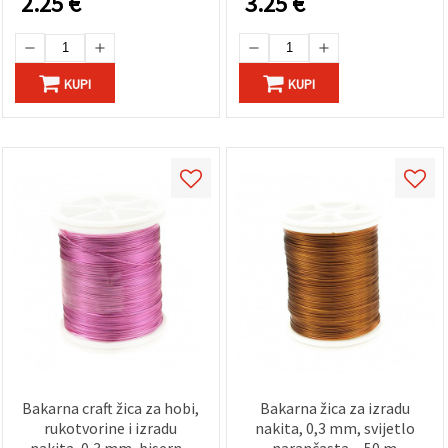
2.25
€
3.25
€
KUPI
KUPI
Bakarna craft žica za hobi,
Bakarna žica za izradu
rukotvorine i izradu
nakita, 0,3 mm, svijetlo
nakita, 0,3 mm, biserno
narančasta, ~50 m