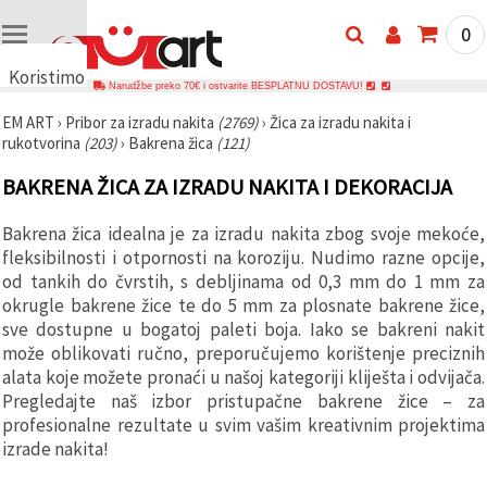
0
Koristimo
Narudžbe preko 70€ i ostvarite BESPLATNU DOSTAVU!
kolačiće
EM ART
›
Pribor za izradu nakita
(2769)
›
Žica za izradu nakita i
🍪
rukotvorina
(203)
›
Bakrena žica
(121)
Koristimo
kolačiće i
BAKRENA ŽICA ZA IZRADU NAKITA I DEKORACIJA
slične
tehnologije
kako bismo
Bakrena žica idealna je za izradu nakita zbog svoje mekoće,
osigurali
ispravno
fleksibilnosti i otpornosti na koroziju. Nudimo razne opcije,
funkcioniranje
od tankih do čvrstih, s debljinama od 0,3 mm do 1 mm za
web-
okrugle bakrene žice te do 5 mm za plosnate bakrene žice,
stranice,
poboljšali
sve dostupne u bogatoj paleti boja. Iako se bakreni nakit
vaše
može oblikovati ručno, preporučujemo korištenje preciznih
korisničko
alata koje možete pronaći u našoj kategoriji kliješta i odvijača.
iskustvo i,
uz vašu
Pregledajte naš izbor pristupačne bakrene žice – za
privolu,
profesionalne rezultate u svim vašim kreativnim projektima
analizirali
promet te
izrade nakita!
prikazivali
relevantniji