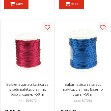
KUPI
KUPI
Bakrena zanatska žica za
Bakarna žica za izradu
izradu nakita, 0,3 mm,
nakita, 0,3 mm, biserno
boja ciklame, ~50 m
plava, ~50 m
SKU:
507070
SKU:
507078