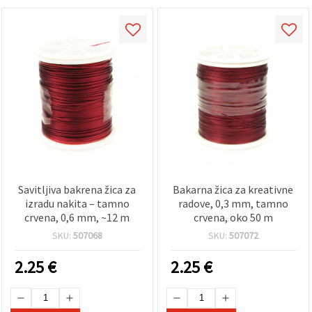
Savitljiva bakrena žica za
Bakarna žica za kreativne
izradu nakita – tamno
radove, 0,3 mm, tamno
crvena, 0,6 mm, ~12 m
crvena, oko 50 m
SKU:
507068
SKU:
507072
2.25
€
2.25
€