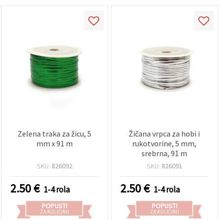
Zelena traka za žicu, 5
Žičana vrpca za hobi i
mm x 91 m
rukotvorine, 5 mm,
srebrna, 91 m
SKU:
826092
SKU:
826091
2.50
€
2.50
€
1-4 rola
1-4 rola
POPUSTI
POPUSTI
ZA KOLIČINU
ZA KOLIČINU