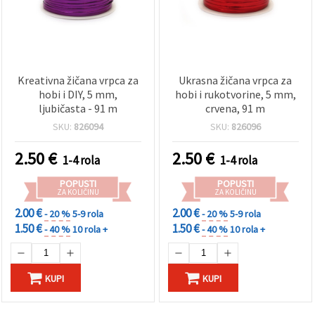
Kreativna žičana vrpca za
Ukrasna žičana vrpca za
hobi i DIY, 5 mm,
hobi i rukotvorine, 5 mm,
ljubičasta - 91 m
crvena, 91 m
SKU:
826094
SKU:
826096
2.50
€
2.50
€
1-4 rola
1-4 rola
POPUSTI
POPUSTI
ZA KOLIČINU
ZA KOLIČINU
2.00 €
2.00 €
- 20 %
5-9 rola
- 20 %
5-9 rola
1.50 €
1.50 €
- 40 %
10 rola +
- 40 %
10 rola +
KUPI
KUPI