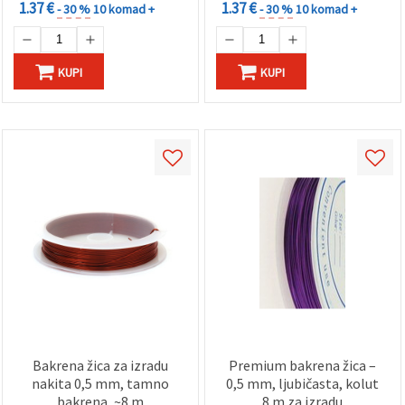
1.37 €
1.37 €
- 30 %
10 komad +
- 30 %
10 komad +
KUPI
KUPI
Bakrena žica za izradu
Premium bakrena žica –
nakita 0,5 mm, tamno
0,5 mm, ljubičasta, kolut
bakrena, ~8 m
8 m za izradu