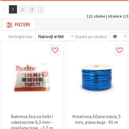
sadržaj i
oglase,
‹
1
2
3
›
uključujući
121 stavke | stranice 1/3
uz pomoć
naših
FILTERI
partnera za
analitiku i
marketing.
Sortirajte kao:
Stavke po stranici:
Možete
pristati na
korištenje
svih
kolačića
klikom na
"Prihvati
sve!" Ili
naznačiti
svoje
preferencije
u
Postavkama
odabirom
određene
vrste
kolačića i
Bakrena žica za hobi i
Kreativna žičana vrpca, 5
klikom na
rukotvorine 0,3 mm –
mm, plava boja - 91 m
gumb
miješane boje, ~2,7 m