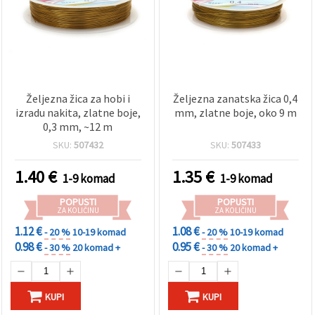
Željezna žica za hobi i
Željezna zanatska žica 0,4
izradu nakita, zlatne boje,
mm, zlatne boje, oko 9 m
0,3 mm, ~12 m
SKU:
507432
SKU:
507433
1.40
€
1.35
€
1-9 komad
1-9 komad
POPUSTI
POPUSTI
ZA KOLIČINU
ZA KOLIČINU
1.12 €
1.08 €
- 20 %
10-19 komad
- 20 %
10-19 komad
0.98 €
0.95 €
- 30 %
20 komad +
- 30 %
20 komad +
KUPI
KUPI