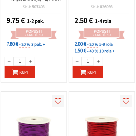
"Spremi".
svaka, pakiranje od 12
SKU:
507403
SKU:
826093
Prihvati
9.75
€
2.50
€
1-2 pak.
1-4 rola
sve
POPUSTI
POPUSTI
Postavke
ZA KOLIČINU
ZA KOLIČINU
7.80 €
2.00 €
- 20 %
3 pak. +
- 20 %
5-9 rola
1.50 €
- 40 %
10 rola +
KUPI
KUPI