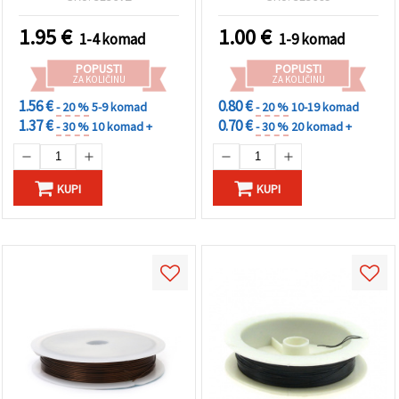
1.95
€
1.00
€
1-4 komad
1-9 komad
POPUSTI
POPUSTI
ZA KOLIČINU
ZA KOLIČINU
1.56 €
0.80 €
- 20 %
5-9 komad
- 20 %
10-19 komad
1.37 €
0.70 €
- 30 %
10 komad +
- 30 %
20 komad +
KUPI
KUPI