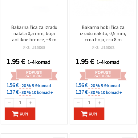
Bakarna žica za izradu
Bakarna hobi žica za
nakita 0,5 mm, boja
izradu nakita, 0,5 mm,
antikne bronce, ~8 m
crna boja, cca 8 m
SKU:
515068
SKU:
515062
1.95
€
1.95
€
1-4 komad
1-4 komad
POPUSTI
POPUSTI
ZA KOLIČINU
ZA KOLIČINU
1.56 €
1.56 €
- 20 %
5-9 komad
- 20 %
5-9 komad
1.37 €
1.37 €
- 30 %
10 komad +
- 30 %
10 komad +
KUPI
KUPI