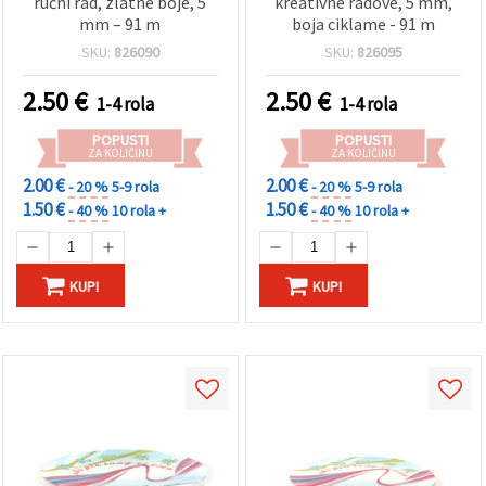
ručni rad, zlatne boje, 5
kreativne radove, 5 mm,
mm – 91 m
boja ciklame - 91 m
SKU:
826090
SKU:
826095
2.50
€
2.50
€
1-4 rola
1-4 rola
POPUSTI
POPUSTI
ZA KOLIČINU
ZA KOLIČINU
2.00 €
2.00 €
- 20 %
5-9 rola
- 20 %
5-9 rola
1.50 €
1.50 €
- 40 %
10 rola +
- 40 %
10 rola +
KUPI
KUPI