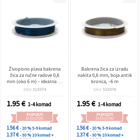
Živopisno plava bakrena
Bakrena žica za izradu
žica za ručne radove 0,6
nakita 0,6 mm, boja antik
mm (oko 6 m) – idealna za
bronca, ~6 m
izradu nakita, cvjetne
SKU:
515074
SKU:
515076
aranžmane i kreativne
dekoracije
1.95
€
1.95
€
1-4 komad
1-4 komad
POPUSTI
POPUSTI
ZA KOLIČINU
ZA KOLIČINU
1.56 €
1.56 €
- 20 %
5-9 komad
- 20 %
5-9 komad
1.37 €
1.37 €
- 30 %
10 komad +
- 30 %
10 komad +