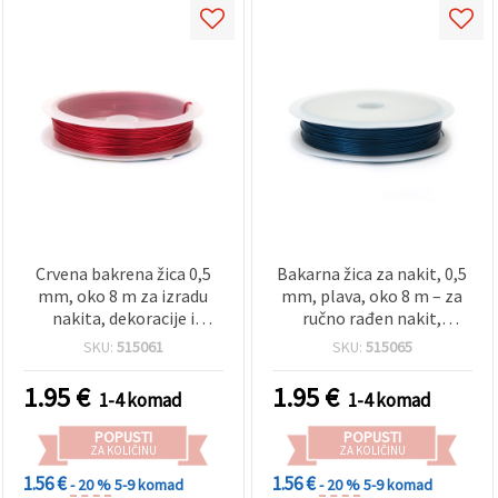
Crvena bakrena žica 0,5
Bakarna žica za nakit, 0,5
mm, oko 8 m za izradu
mm, plava, oko 8 m – za
nakita, dekoracije i
ručno rađen nakit,
umjetničke projekte
dekoracije i uradi-sam
SKU:
515061
SKU:
515065
projekte
1.95
€
1.95
€
1-4 komad
1-4 komad
POPUSTI
POPUSTI
ZA KOLIČINU
ZA KOLIČINU
1.56 €
1.56 €
- 20 %
5-9 komad
- 20 %
5-9 komad