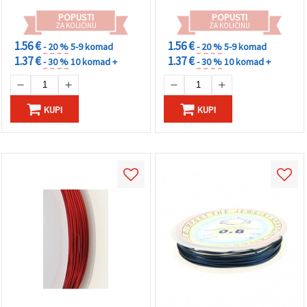
POPUSTI
POPUSTI
ZA KOLIČINU
ZA KOLIČINU
1.56 €
1.56 €
- 20 %
5-9 komad
- 20 %
5-9 komad
1.37 €
1.37 €
- 30 %
10 komad +
- 30 %
10 komad +
KUPI
KUPI