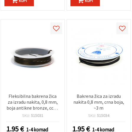
KUPI
KUPI
Fleksibilna bakrena žica
Bakrena žica za izradu
za izradu nakita, 0,8 mm,
nakita 0,8 mm, crna boja,
boja antikne bronze, cca 3
~3 m
m, na kolutu
SKU:
515031
SKU:
515034
1.95
€
1.95
€
1-4 komad
1-4 komad