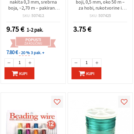
nakita 0,3 mm, srebrna
boji, 0,5 mm, oko 50 m –
boja, ~2,70 m – pakiranje
za hobi, rukotvorine i
12 komada
izradu nakita
SKU:
507412
SKU:
507425
9.75
€
3.75
€
1-2 pak.
POPUSTI
ZA KOLIČINU
7.80 €
- 20 %
3 pak. +
KUPI
KUPI