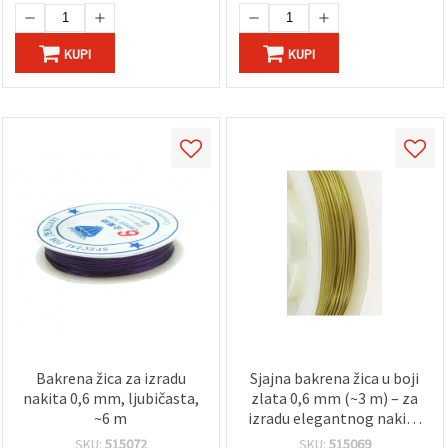
KUPI
KUPI
Bakrena žica za izradu
Sjajna bakrena žica u boji
nakita 0,6 mm, ljubičasta,
zlata 0,6 mm (~3 m) – za
~6 m
izradu elegantnog nakita
i kreativne projekte
SKU:
515072
SKU:
515069