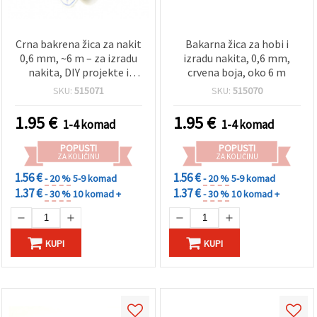
Crna bakrena žica za nakit
Bakarna žica za hobi i
0,6 mm, ~6 m – za izradu
izradu nakita, 0,6 mm,
nakita, DIY projekte i
crvena boja, oko 6 m
dekoracije
SKU:
515071
SKU:
515070
1.95
€
1.95
€
1-4 komad
1-4 komad
POPUSTI
POPUSTI
ZA KOLIČINU
ZA KOLIČINU
1.56 €
1.56 €
- 20 %
5-9 komad
- 20 %
5-9 komad
1.37 €
1.37 €
- 30 %
10 komad +
- 30 %
10 komad +
KUPI
KUPI