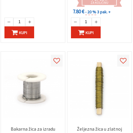
ZA KOLIČINU
7.80 €
- 20 %
3 pak. +
KUPI
KUPI
Bakarna žica za izradu
Željezna žica u zlatnoj