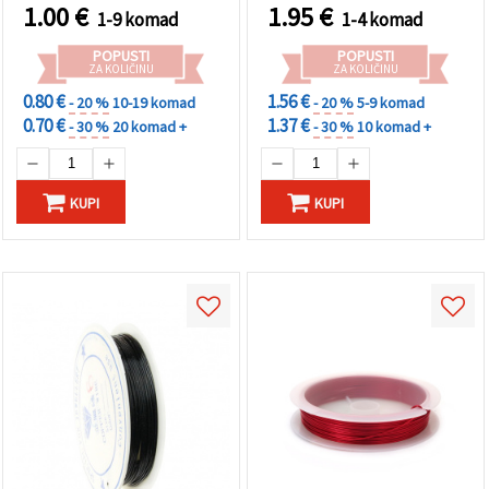
1.00
€
1.95
€
1-9 komad
1-4 komad
POPUSTI
POPUSTI
ZA KOLIČINU
ZA KOLIČINU
0.80 €
1.56 €
- 20 %
10-19 komad
- 20 %
5-9 komad
0.70 €
1.37 €
- 30 %
20 komad +
- 30 %
10 komad +
KUPI
KUPI