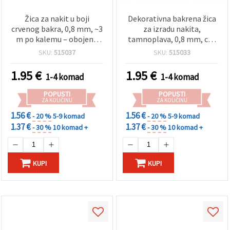
Žica za nakit u boji
Dekorativna bakrena žica
crvenog bakra, 0,8 mm, ~3
za izradu nakita,
m po kalemu – obojena
tamnoplava, 0,8 mm, cca
žica za dekoracije i
3 m
SKU:
515037
SKU:
515033
omatanje žicom
1.95
€
1.95
€
1-4 komad
1-4 komad
POPUSTI
POPUSTI
ZA KOLIČINU
ZA KOLIČINU
1.56 €
1.56 €
- 20 %
5-9 komad
- 20 %
5-9 komad
1.37 €
1.37 €
- 30 %
10 komad +
- 30 %
10 komad +
KUPI
KUPI