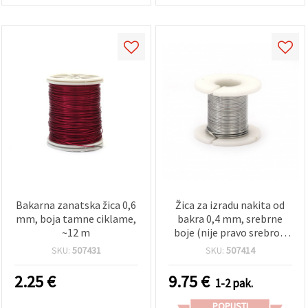
Bakarna zanatska žica 0,6
Žica za izradu nakita od
mm, boja tamne ciklame,
bakra 0,4 mm, srebrne
~12 m
boje (nije pravo srebro),
~2,70 m, set 12 kom – za
SKU:
507431
SKU:
507414
nakit, dekoracije i hobi
projekte
2.25
€
9.75
€
1-2 pak.
POPUSTI