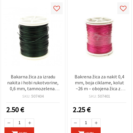
Bakarna žica za izradu
Bakrena žica za nakit 0,4
nakita i hobi rukotvorine,
mm, boja ciklame, kolut
0,6 mm, tamnozelena,
~26 m – obojena žica za
~12 m
izradu nakita, omotavanje
SKU:
507404
SKU:
507401
i dekoracije
2.50
€
2.25
€