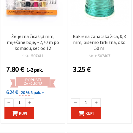
Željezna žica 0,3 mm,
Bakrena zanatska žica, 0,3
miješane boje, ~2,70 m po
mm, biserno tirkizna, oko
komadu, set od 12
50 m
SKU:
507411
SKU:
507407
7.80
€
3.25
€
1-2 pak.
POPUSTI
ZA KOLIČINU
6.24 €
- 20 %
3 pak. +
KUPI
KUPI