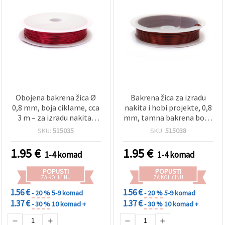
Obojena bakrena žica Ø
Bakrena žica za izradu
0,8 mm, boja ciklame, cca
nakita i hobi projekte, 0,8
3 m – za izradu nakita,
mm, tamna bakrena boja,
hobi projekte i dekoracije
~3 m – fleksibilna za wire
SKU:
515035
SKU:
515038
wrapping, modeliranje i
dekoracije
1.95
€
1.95
€
1-4 komad
1-4 komad
POPUSTI
POPUSTI
ZA KOLIČINU
ZA KOLIČINU
1.56 €
1.56 €
- 20 %
5-9 komad
- 20 %
5-9 komad
1.37 €
1.37 €
- 30 %
10 komad +
- 30 %
10 komad +