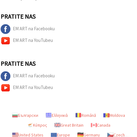
"Spremi".
PRATITE NAS
Prihvati
sve
EM ART na Facebooku
Postavke
EM ART na YouTubeu
PRATITE NAS
EM ART na Facebooku
EM ART na YouTubeu
Български
Ελληνικά
Română
Moldova
Κύπρος
Great Britain
Canada
United States
Europe
Germany
Czech