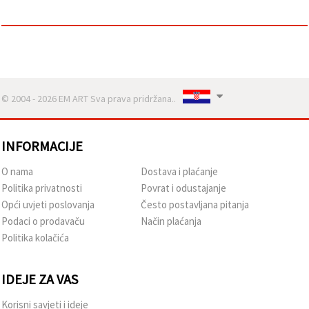
sadržaj i
oglase,
uključujući
uz pomoć
naših
partnera za
analitiku i
marketing.
© 2004 - 2026 EM ART Sva prava pridržana..
Možete
pristati na
korištenje
svih
INFORMACIJE
kolačića
klikom na
"Prihvati
O nama
Dostava i plaćanje
sve!" Ili
Politika privatnosti
Povrat i odustajanje
naznačiti
svoje
Opći uvjeti poslovanja
Često postavljana pitanja
preferencije
Podaci o prodavaču
Način plaćanja
u
Postavkama
Politika kolačića
odabirom
određene
vrste
IDEJE ZA VAS
kolačića i
klikom na
gumb
Korisni savjeti i ideje