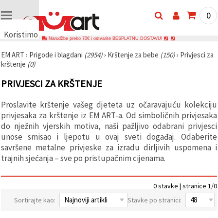
0
Koristimo
Narudžbe preko 70€ i ostvarite BESPLATNU DOSTAVU!
kolačiće
EM ART
›
Prigode i blagdani
(2954)
›
Krštenje za bebe
(150)
›
Privjesci za
🍪
krštenje
(0)
Koristimo
kolačiće i
PRIVJESCI ZA KRŠTENJE
slične
tehnologije
kako bismo
Proslavite krštenje vašeg djeteta uz očaravajuću kolekciju
osigurali
ispravno
privjesaka za krštenje iz EM ART-a. Od simboličnih privjesaka
funkcioniranje
do nježnih vjerskih motiva, naši pažljivo odabrani privjesci
web-
unose smisao i ljepotu u ovaj sveti događaj. Odaberite
stranice,
poboljšali
savršene metalne privjeske za izradu dirljivih uspomena i
vaše
trajnih sjećanja – sve po pristupačnim cijenama.
korisničko
iskustvo i,
uz vašu
privolu,
0 stavke | stranice 1/0
analizirali
promet te
Sortirajte kao:
Stavke po stranici:
prikazivali
relevantniji