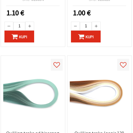
1.10
€
1.00
€
KUPI
KUPI
Quilling trake od bisernog
Quilling trake (papir 130