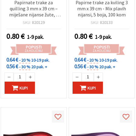
Papirnate trake za
Papirne trake za kviling 3
quilling 3 mm x 39 cm –
mm x 39 cm - Mix plavih
miješane nijanse žute, 5
nijansi, 5 boja, 100 kom
boja, 100 kom
SKU:
820129
SKU:
820133
0.80
€
0.80
€
1-9 pak.
1-9 pak.
POPUSTI
POPUSTI
ZA KOLIČINU
ZA KOLIČINU
0.64 €
0.64 €
- 20 %
10-19 pak.
- 20 %
10-19 pak.
0.56 €
0.56 €
- 30 %
20 pak. +
- 30 %
20 pak. +
KUPI
KUPI