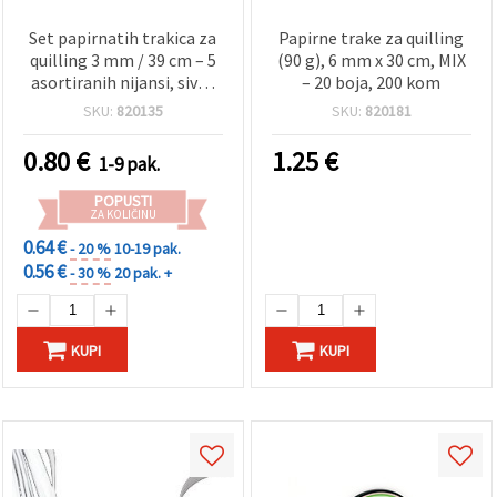
Set papirnatih trakica za
Papirne trake za quilling
quilling 3 mm / 39 cm – 5
(90 g), 6 mm x 30 cm, MIX
asortiranih nijansi, sivo-
– 20 boja, 200 kom
crna paleta – 100 kom
SKU:
820135
SKU:
820181
0.80
€
1.25
€
1-9 pak.
POPUSTI
ZA KOLIČINU
0.64 €
- 20 %
10-19 pak.
0.56 €
- 30 %
20 pak. +
KUPI
KUPI