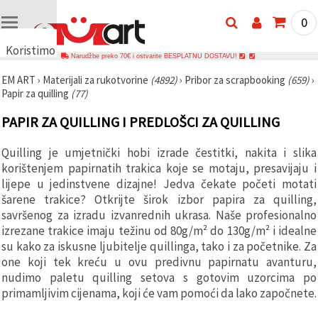
0
Koristimo
Narudžbe preko 70€ i ostvarite BESPLATNU DOSTAVU!
kolačiće
EM ART
›
Materijali za rukotvorine
(4892)
›
Pribor za scrapbooking
(659)
›
🍪
Papir za quilling
(77)
Koristimo
kolačiće i
PAPIR ZA QUILLING I PREDLOŠCI ZA QUILLING
slične
tehnologije
kako bismo
Quilling je umjetnički hobi izrade čestitki, nakita i slika
osigurali
ispravno
korištenjem papirnatih trakica koje se motaju, presavijaju i
funkcioniranje
lijepe u jedinstvene dizajne! Jedva čekate početi motati
web-
šarene trakice? Otkrijte širok izbor papira za quilling,
stranice,
poboljšali
savršenog za izradu izvanrednih ukrasa. Naše profesionalno
vaše
izrezane trakice imaju težinu od 80g/m² do 130g/m² i idealne
korisničko
su kako za iskusne ljubitelje quillinga, tako i za početnike. Za
iskustvo i,
uz vašu
one koji tek kreću u ovu predivnu papirnatu avanturu,
privolu,
nudimo paletu quilling setova s gotovim uzorcima po
analizirali
promet te
primamljivim cijenama, koji će vam pomoći da lako započnete.
prikazivali
relevantniji