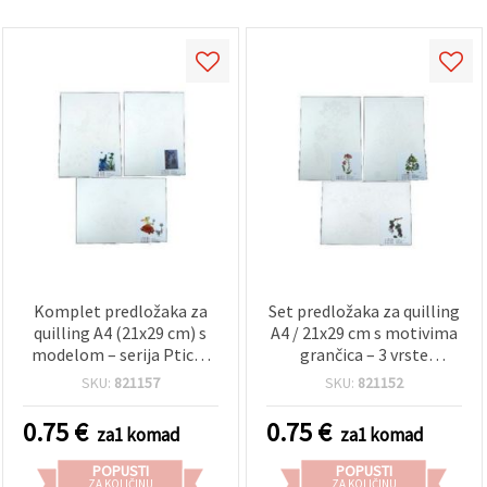
Komplet predložaka za
Set predložaka za quilling
quilling A4 (21x29 cm) s
A4 / 21x29 cm s motivima
modelom – serija Ptice i
grančica – 3 vrste
životinje, 3 dizajna – 1
(asortirano), 1 kom
SKU:
821157
SKU:
821152
kom
0.75
€
0.75
€
za1 komad
za1 komad
POPUSTI
POPUSTI
ZA KOLIČINU
ZA KOLIČINU