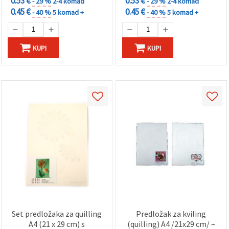
0.53 €
0.53 €
- 29 %
2-4 komad
- 29 %
2-4 komad
0.45 €
0.45 €
- 40 %
5 komad +
- 40 %
5 komad +
KUPI
KUPI
Set predložaka za quilling
Predložak za kviling
A4 (21 x 29 cm) s
(quilling) A4 /21x29 cm/ –