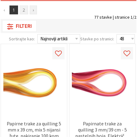
sadržaj i
oglase,
‹
1
2
›
uključujući
77 stavke | stranice 1/2
uz pomoć
naših
FILTERI
partnera za
analitiku i
marketing.
Sortirajte kao:
Stavke po stranici:
Možete
pristati na
korištenje
svih
kolačića
klikom na
"Prihvati
sve!" Ili
naznačiti
svoje
preferencije
u
Postavkama
odabirom
određene
vrste
kolačića i
Papirne trake za quilling 5
Papirnate trake za
klikom na
mm x 39 cm, mix 5 nijansi
quilling 3 mm/39 cm - 5
gumb
žute, pakiranje 100 kom
pastelnih boja, Električna