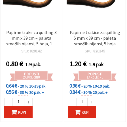
Papirne trake za quilling 3
Papirne trakice za quilling
mm x 39 cm – paleta
5 mm x 39 cm - paleta
smeđih nijansi, 5 boja, 100
smeđih nijansi, 5 boja
kom
(asortirane), 100 kom
SKU:
820142
SKU:
820145
0.80
€
1.20
€
1-9 pak.
1-9 pak.
POPUSTI
POPUSTI
ZA KOLIČINU
ZA KOLIČINU
0.64 €
0.96 €
- 20 %
10-19 pak.
- 20 %
10-19 pak.
0.56 €
0.84 €
- 30 %
20 pak. +
- 30 %
20 pak. +
KUPI
KUPI