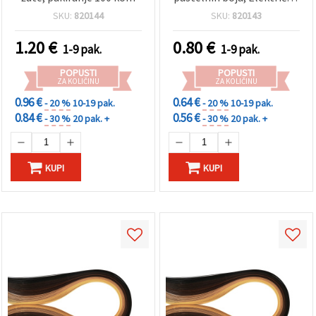
"Spremi".
paleta - 100 kom
SKU:
820144
SKU:
820143
Prihvati
1.20
€
0.80
€
1-9 pak.
1-9 pak.
sve
POPUSTI
POPUSTI
Postavke
ZA KOLIČINU
ZA KOLIČINU
0.96 €
0.64 €
- 20 %
10-19 pak.
- 20 %
10-19 pak.
0.84 €
0.56 €
- 30 %
20 pak. +
- 30 %
20 pak. +
KUPI
KUPI