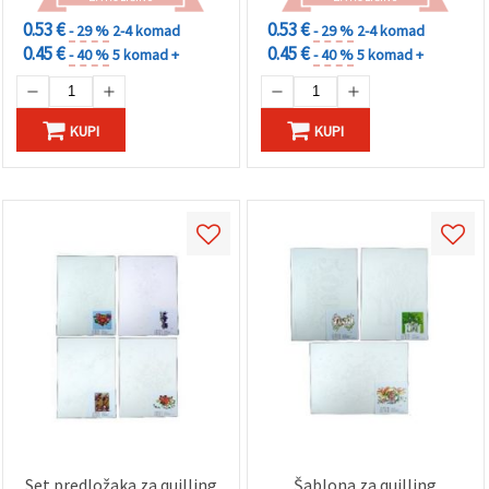
0.53 €
0.53 €
- 29 %
2-4 komad
- 29 %
2-4 komad
0.45 €
0.45 €
- 40 %
5 komad +
- 40 %
5 komad +
KUPI
KUPI
Set predložaka za quilling
Šablona za quilling