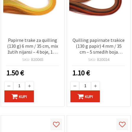
Papirne trake za quilling
Quilling papirnate trakice
(130 g) 6 mm / 35 cm, mix
(130 g papir) 4 mm / 35
žutih nijansi – 4 boje, 100
cm – 5 smeđih boja
kom
(assorted) – 100 kom
SKU:
820065
SKU:
820024
1.50
€
1.10
€
KUPI
KUPI