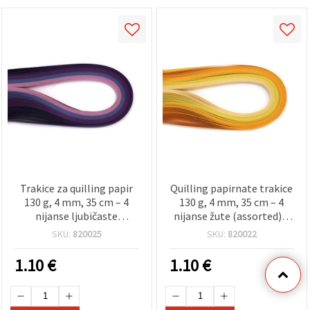
Trakice za quilling papir
Quilling papirnate trakice
130 g, 4 mm, 35 cm – 4
130 g, 4 mm, 35 cm – 4
nijanse ljubičaste
nijanse žute (assorted) –
(sortirano), 100 komada
100 komada
SKU:
820025
SKU:
820022
1.10
€
1.10
€