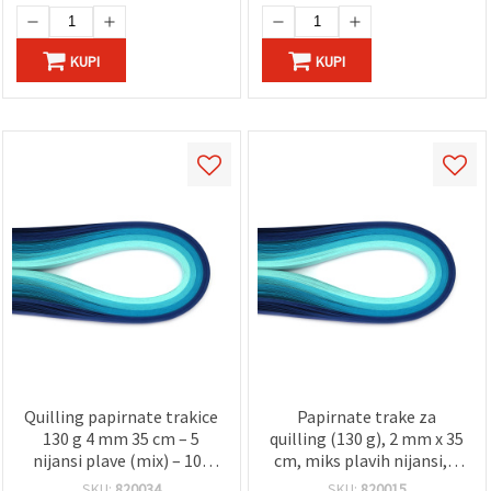
KUPI
KUPI
Quilling papirnate trakice
Papirnate trake za
130 g 4 mm 35 cm – 5
quilling (130 g), 2 mm x 35
nijansi plave (mix) – 100
cm, miks plavih nijansi, 5
komada
boja – 100 kom
SKU:
820034
SKU:
820015