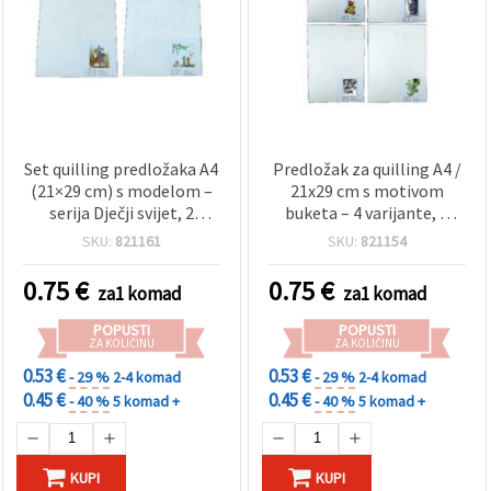
Set quilling predložaka A4
Predložak za quilling A4 /
(21×29 cm) s modelom –
21x29 cm s motivom
serija Dječji svijet, 2
buketa – 4 varijante, 1
dizajna – 1 kom
kom (asortirano)
SKU:
821161
SKU:
821154
0.75
€
0.75
€
za1 komad
za1 komad
POPUSTI
POPUSTI
ZA KOLIČINU
ZA KOLIČINU
0.53 €
0.53 €
- 29 %
2-4 komad
- 29 %
2-4 komad
0.45 €
0.45 €
- 40 %
5 komad +
- 40 %
5 komad +
KUPI
KUPI