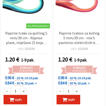
NAJPRODAVANIJI
Papirne trake za quilling 5
Papirne trakice za kviling
mm/39 cm - Nijanse
5 mm/39 cm - mix 5
plave, miješano (5 boja) -
pastelno-električnih boja
100 kom.
- 100 kom
SKU:
820290
SKU:
820286
1.20
€
1.20
€
1-9 pak.
1-9 pak.
POPUSTI
POPUSTI
ZA KOLIČINU
ZA KOLIČINU
0.96 €
0.96 €
- 20 %
10-19 pak.
- 20 %
10-19 pak.
0.84 €
0.84 €
- 30 %
20 pak. +
- 30 %
20 pak. +
KUPI
KUPI