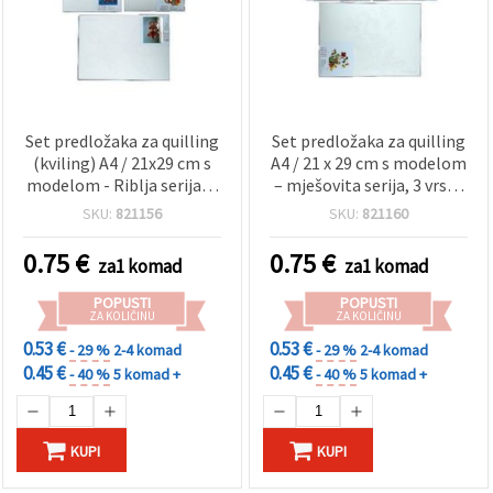
Set predložaka za quilling
Set predložaka za quilling
(kviling) A4 / 21x29 cm s
A4 / 21 x 29 cm s modelom
modelom - Riblja serija, 3
– mješovita serija, 3 vrste
dizajna - 1 kom
– 1 kom
SKU:
821156
SKU:
821160
0.75
€
0.75
€
za1 komad
za1 komad
POPUSTI
POPUSTI
ZA KOLIČINU
ZA KOLIČINU
0.53 €
0.53 €
- 29 %
2-4 komad
- 29 %
2-4 komad
0.45 €
0.45 €
- 40 %
5 komad +
- 40 %
5 komad +
KUPI
KUPI