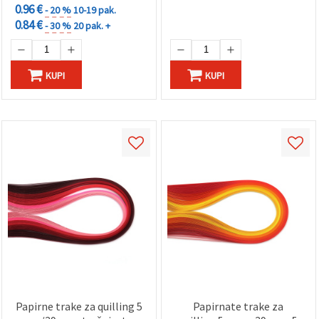
0.96 €
- 20 %
10-19 pak.
0.84 €
- 30 %
20 pak. +
KUPI
KUPI
Papirne trake za quilling 5
Papirnate trake za