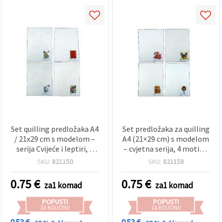
Set quilling predložaka A4
Set predložaka za quilling
/ 21x29 cm s modelom –
A4 (21×29 cm) s modelom
serija Cvijeće i leptiri, 4
– cvjetna serija, 4 motiva,
dizajna, asortirano – 1
1 kom
SKU:
821150
SKU:
821158
kom
0.75
€
0.75
€
za1 komad
za1 komad
POPUSTI
POPUSTI
ZA KOLIČINU
ZA KOLIČINU