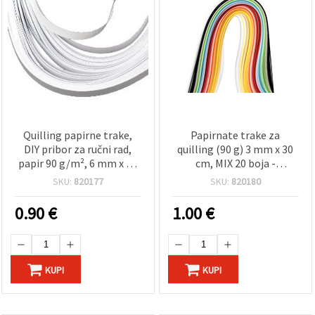
Quilling papirne trake,
Papirnate trake za
DIY pribor za ručni rad,
quilling (90 g) 3 mm x 30
papir 90 g/m², 6 mm x 30
cm, MIX 20 boja -
cm, bijele, pakiranje 100
pakiranje 200 kom
SKU:
820177
SKU:
820180
komada
0.90
€
1.00
€
KUPI
KUPI