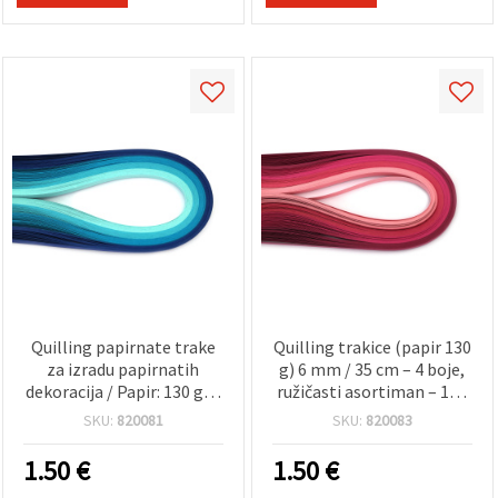
Quilling papirnate trake
Quilling trakice (papir 130
za izradu papirnatih
g) 6 mm / 35 cm – 4 boje,
dekoracija / Papir: 130 g; 6
ružičasti asortiman – 100
mm, 35 cm – 5 nijansi
kom.
SKU:
820081
SKU:
820083
plave – 100 traka
1.50
€
1.50
€