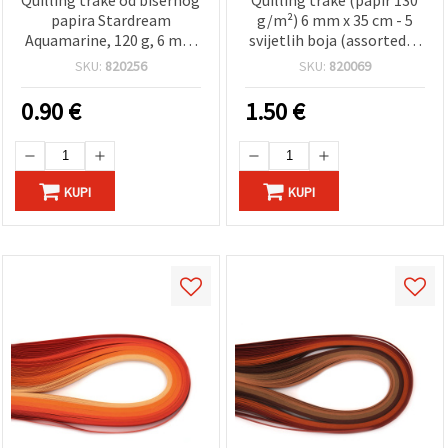
papira Stardream
g/m²) 6 mm x 35 cm - 5
Aquamarine, 120 g, 6 mm
svijetlih boja (assorted) -
x 35 cm - 50 kom
100 komada
SKU:
820256
SKU:
820069
0.90
€
1.50
€
KUPI
KUPI