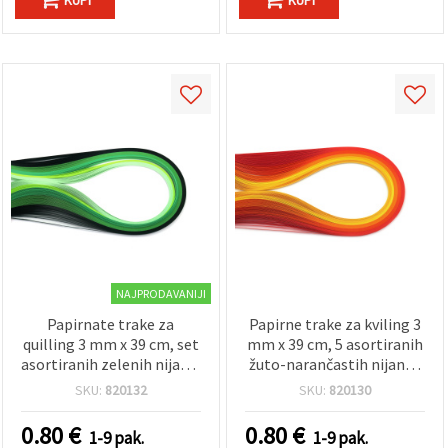
NAJPRODAVANIJI
Papirnate trake za
Papirne trake za kviling 3
quilling 3 mm x 39 cm, set
mm x 39 cm, 5 asortiranih
asortiranih zelenih nijansi
žuto-narančastih nijansi,
– 5 boja, 100 kom
pakiranje 100 kom
SKU:
820132
SKU:
820130
0.80
€
0.80
€
1-9 pak.
1-9 pak.