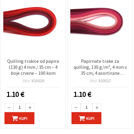
Quilling trakice od papira
Papirnate trake za
(130 g) 4 mm / 35 cm – 4
quilling, 130 g/m², 4 mm x
boje crvene – 100 kom
35 cm, 4 asortirane
nijanse ružičaste, 100 kom
SKU:
820029
SKU:
820027
1.10
€
1.10
€
KUPI
KUPI