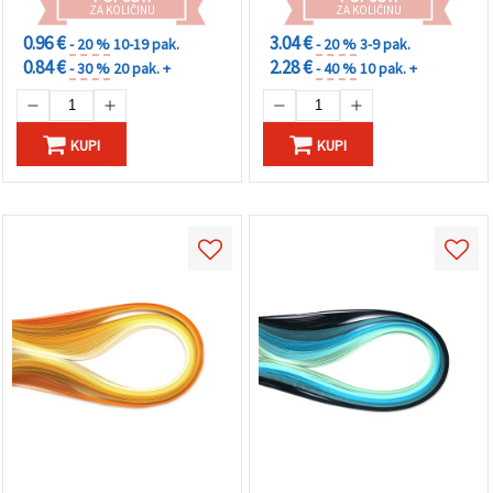
ZA KOLIČINU
ZA KOLIČINU
0.96 €
3.04 €
- 20 %
10-19 pak.
- 20 %
3-9 pak.
0.84 €
2.28 €
- 30 %
20 pak. +
- 40 %
10 pak. +
KUPI
KUPI