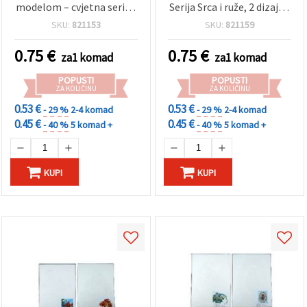
modelom – cvjetna serija,
Serija Srca i ruže, 2 dizajna
2 vrste (asortirano) – 1
– 1 kom
SKU:
821153
SKU:
821159
kom
0.75
€
0.75
€
za1 komad
za1 komad
POPUSTI
POPUSTI
ZA KOLIČINU
ZA KOLIČINU
0.53 €
0.53 €
- 29 %
2-4 komad
- 29 %
2-4 komad
0.45 €
0.45 €
- 40 %
5 komad +
- 40 %
5 komad +
KUPI
KUPI