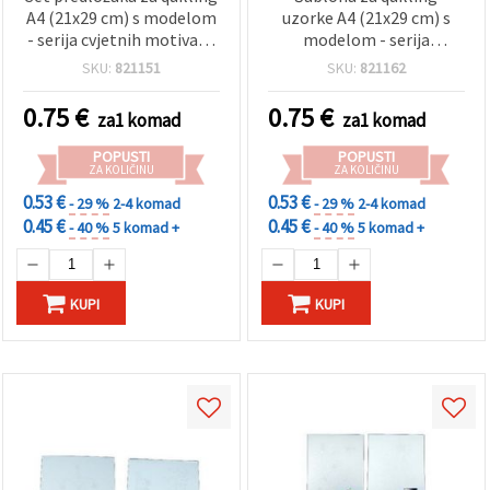
A4 (21x29 cm) s modelom
uzorke A4 (21x29 cm) s
- serija cvjetnih motiva, 4
modelom - serija
dizajna - 1 kom,
Amblem, 3 dizajna - 1
SKU:
821151
SKU:
821162
asortirano
kom
0.75
€
0.75
€
za1 komad
za1 komad
POPUSTI
POPUSTI
ZA KOLIČINU
ZA KOLIČINU
0.53 €
0.53 €
- 29 %
2-4 komad
- 29 %
2-4 komad
0.45 €
0.45 €
- 40 %
5 komad +
- 40 %
5 komad +
KUPI
KUPI