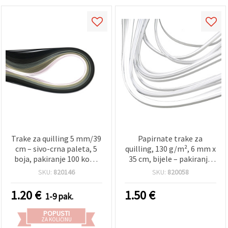
Trake za quilling 5 mm/39
Papirnate trake za
cm – sivo-crna paleta, 5
quilling, 130 g/m², 6 mm x
boja, pakiranje 100 kom,
35 cm, bijele – pakiranje
asortirano
od 100 kom
SKU:
820146
SKU:
820058
1.20
€
1.50
€
1-9 pak.
POPUSTI
ZA KOLIČINU