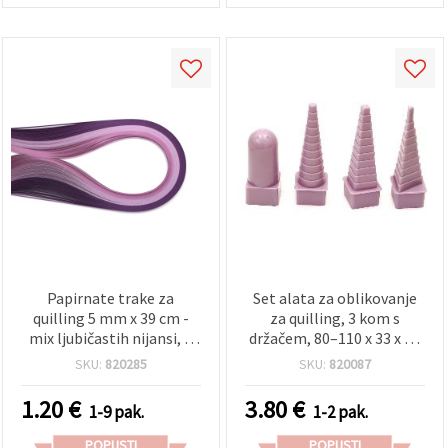
Papirnate trake za
Set alata za oblikovanje
quilling 5 mm x 39 cm -
za quilling, 3 kom s
mix ljubičastih nijansi, 5
držačem, 80–110 x 33 x 33
boja, 100 kom
mm, asortirano
SKU:
820285
SKU:
820087
1.20
€
3.80
€
1-9 pak.
1-2 pak.
POPUSTI
POPUSTI