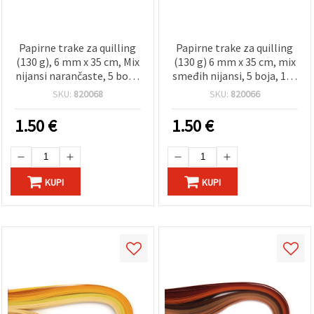
Papirne trake za quilling
Papirne trake za quilling
(130 g), 6 mm x 35 cm, Mix
(130 g) 6 mm x 35 cm, mix
nijansi narančaste, 5 boja,
smeđih nijansi, 5 boja, 100
100 kom
komada
SKU:
820068
SKU:
820066
1.50
€
1.50
€
KUPI
KUPI