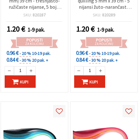
mm/39 cm - trešnjasto-
quilling 5 mm x 39 cm - 5
ružičaste nijanse, 5 boja,
nijansi žuto-narančaste
100 kom
palete - 100 kom.
SKU:
820287
SKU:
820289
1.20
€
1.20
€
1-9 pak.
1-9 pak.
POPUSTI
POPUSTI
ZA KOLIČINU
ZA KOLIČINU
0.96 €
0.96 €
- 20 %
10-19 pak.
- 20 %
10-19 pak.
0.84 €
0.84 €
- 30 %
20 pak. +
- 30 %
20 pak. +
KUPI
KUPI