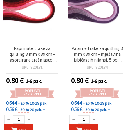
Papirnate trake za
Papirne trake za quilling 3
quilling 3 mm x 39 cm -
mm x 39 cm - mješavina
asortirane trešnjasto-
ljubičastih nijansi, 5 boja,
ružičaste nijanse, 5 boja -
100 kom
SKU:
820131
SKU:
820134
pakiranje 100 kom
0.80
€
0.80
€
1-9 pak.
1-9 pak.
POPUSTI
POPUSTI
ZA KOLIČINU
ZA KOLIČINU
0.64 €
0.64 €
- 20 %
10-19 pak.
- 20 %
10-19 pak.
0.56 €
0.56 €
- 30 %
20 pak. +
- 30 %
20 pak. +
KUPI
KUPI