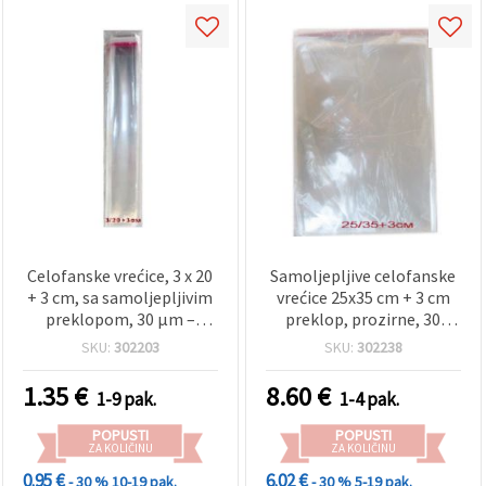
Celofanske vrećice, 3 x 20
Samoljepljive celofanske
+ 3 cm, sa samoljepljivim
vrećice 25x35 cm + 3 cm
preklopom, 30 µm –
preklop, prozirne, 30
pakiranje od 200 kom
mikrona - pakiranje 200
SKU:
302203
SKU:
302238
kom
1.35
€
8.60
€
1-9 pak.
1-4 pak.
POPUSTI
POPUSTI
ZA KOLIČINU
ZA KOLIČINU
0.95 €
6.02 €
- 30 %
10-19 pak.
- 30 %
5-19 pak.