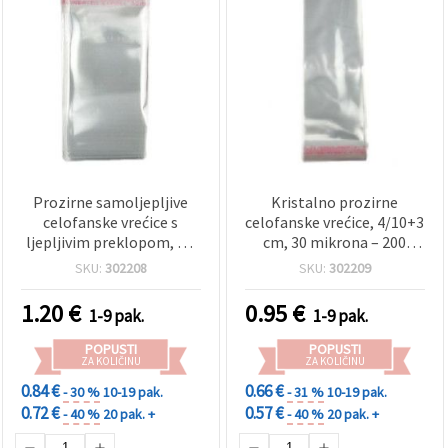
Prozirne samoljepljive
Kristalno prozirne
celofanske vrećice s
celofanske vrećice, 4/10+3
ljepljivim preklopom, 4 x
cm, 30 mikrona – 200
6 cm + 3 cm, 30 mikrona,
kom, s jednostavnim
SKU:
302208
SKU:
302209
pakiranje 200 kom – za
samoljepljivim
pakiranje nakita, čestitki i
preklopom
1.20
€
0.95
€
1-9 pak.
1-9 pak.
malih poklona, hobi i
rukotvorine
POPUSTI
POPUSTI
ZA KOLIČINU
ZA KOLIČINU
0.84 €
0.66 €
- 30 %
10-19 pak.
- 31 %
10-19 pak.
0.72 €
0.57 €
- 40 %
20 pak. +
- 40 %
20 pak. +