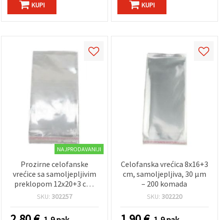
KUPI
KUPI
NAJPRODAVANIJI
Prozirne celofanske
Celofanska vrećica 8x16+3
vrećice sa samoljepljivim
cm, samoljepljiva, 30 µm
preklopom 12x20+3 cm,
– 200 komada
30 mikrona - paket 200
SKU:
302257
SKU:
302220
komada
2.80
€
1.90
€
1-9 pak.
1-9 pak.