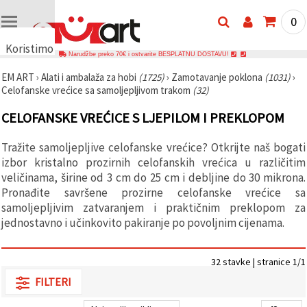
0
Koristimo
Narudžbe preko 70€ i ostvarite BESPLATNU DOSTAVU!
kolačiće
EM ART
›
Alati i ambalaža za hobi
(1725)
›
Zamotavanje poklona
(1031)
›
🍪
Celofanske vrećice sa samoljepljivom trakom
(32)
Koristimo
kolačiće i
CELOFANSKE VREĆICE S LJEPILOM I PREKLOPOM
slične
tehnologije
kako bismo
Tražite samoljepljive celofanske vrećice? Otkrijte naš bogati
osigurali
ispravno
izbor kristalno prozirnih celofanskih vrećica u različitim
funkcioniranje
veličinama, širine od 3 cm do 25 cm i debljine do 30 mikrona.
web-
Pronađite savršene prozirne celofanske vrećice sa
stranice,
poboljšali
samoljepljivim zatvaranjem i praktičnim preklopom za
vaše
jednostavno i učinkovito pakiranje po povoljnim cijenama.
korisničko
iskustvo i,
uz vašu
privolu,
32 stavke | stranice 1/1
analizirali
promet te
FILTERI
prikazivali
relevantniji