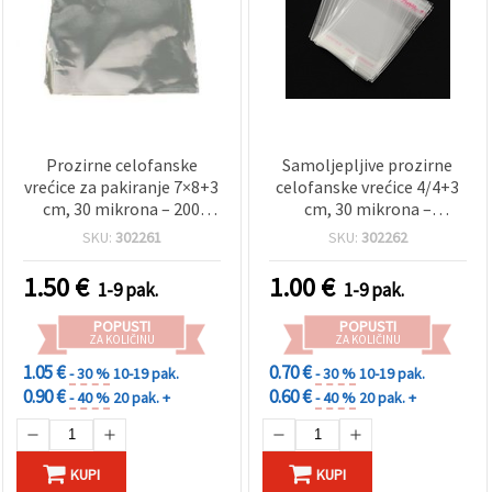
Prozirne celofanske
Samoljepljive prozirne
vrećice za pakiranje 7×8+3
celofanske vrećice 4/4+3
cm, 30 mikrona – 200
cm, 30 mikrona –
kom, sa samoljepljivim
pakiranje 200 kom
SKU:
302261
SKU:
302262
preklopom
1.50
€
1.00
€
1-9 pak.
1-9 pak.
POPUSTI
POPUSTI
ZA KOLIČINU
ZA KOLIČINU
1.05 €
0.70 €
- 30 %
10-19 pak.
- 30 %
10-19 pak.
0.90 €
0.60 €
- 40 %
20 pak. +
- 40 %
20 pak. +
KUPI
KUPI