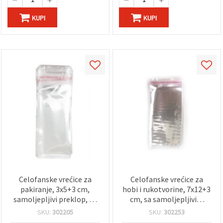
KUPI
KUPI
Celofanske vrećice za
Celofanske vrećice za
pakiranje, 3x5+3 cm,
hobi i rukotvorine, 7x12+3
samoljepljivi preklop, 30
cm, sa samoljepljivim
mikrona, prozirne –
preklopom, prozirne, 30
SKU:
302205
SKU:
302253
pakiranje od 200 kom
µm – pakiranje 200 kom