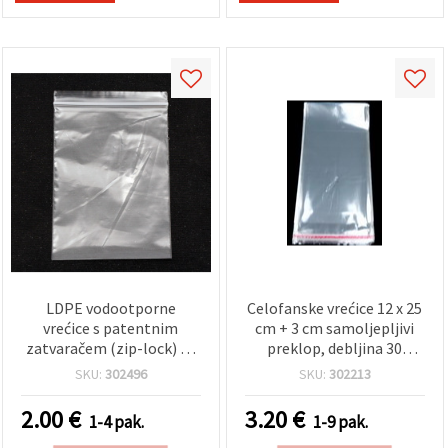
LDPE vodootporne
Celofanske vrećice 12 x 25
vrećice s patentnim
cm + 3 cm samoljepljivi
zatvaračem (zip-lock) 12
preklop, debljina 30
x 8 cm, debljina 0,05 mm –
mikrona - pakiranje od
SKU:
302496
SKU:
302213
100 kom
200 komada
2.00
€
3.20
€
1-4 pak.
1-9 pak.