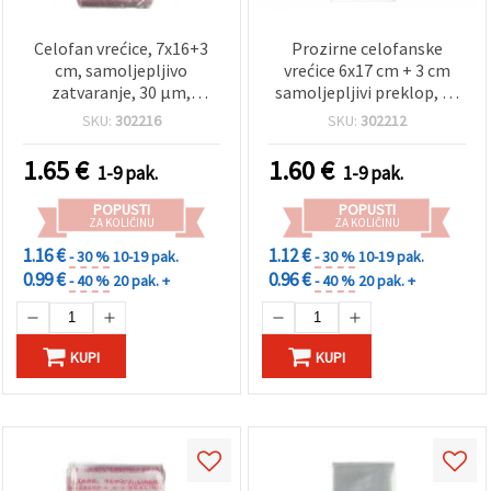
Celofan vrećice, 7x16+3
Prozirne celofanske
cm, samoljepljivo
vrećice 6x17 cm + 3 cm
zatvaranje, 30 µm,
samoljepljivi preklop, 30
prozirne - pakiranje 200
mikrona - pakiranje od
SKU:
302216
SKU:
302212
komada
200 komada
1.65
€
1.60
€
1-9 pak.
1-9 pak.
POPUSTI
POPUSTI
ZA KOLIČINU
ZA KOLIČINU
1.16 €
1.12 €
- 30 %
10-19 pak.
- 30 %
10-19 pak.
0.99 €
0.96 €
- 40 %
20 pak. +
- 40 %
20 pak. +
KUPI
KUPI