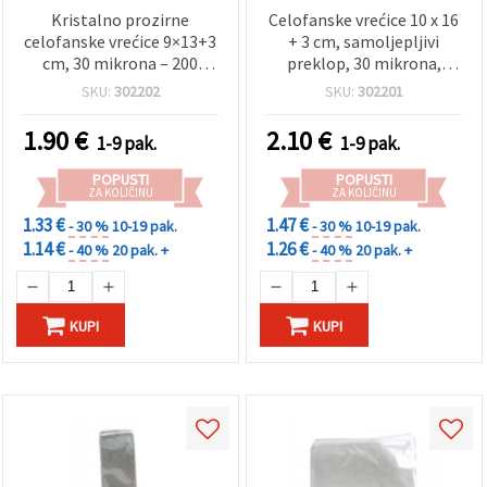
Kristalno prozirne
Celofanske vrećice 10 x 16
celofanske vrećice 9×13+3
+ 3 cm, samoljepljivi
cm, 30 mikrona – 200
preklop, 30 mikrona,
kom, s sigurnim
pakiranje 200 kom
SKU:
302202
SKU:
302201
samoljepljivim
zatvaranjem
1.90
€
2.10
€
1-9 pak.
1-9 pak.
POPUSTI
POPUSTI
ZA KOLIČINU
ZA KOLIČINU
1.33 €
1.47 €
- 30 %
10-19 pak.
- 30 %
10-19 pak.
1.14 €
1.26 €
- 40 %
20 pak. +
- 40 %
20 pak. +
KUPI
KUPI