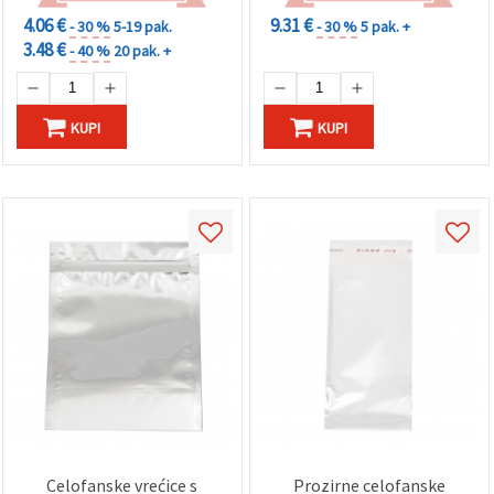
"Spremi".
4.06 €
9.31 €
- 30 %
5-19 pak.
- 30 %
5 pak. +
3.48 €
- 40 %
20 pak. +
Prihvati
sve
Postavke
KUPI
KUPI
Celofanske vrećice s
Prozirne celofanske