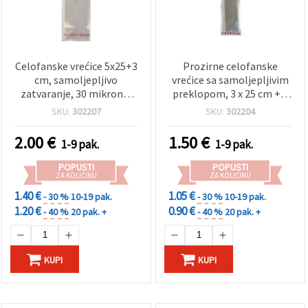
Celofanske vrećice 5x25+3
Prozirne celofanske
cm, samoljepljivo
vrećice sa samoljepljivim
zatvaranje, 30 mikrona,
preklopom, 3 x 25 cm + 3
prozirne - pakiranje od
cm preklop, 30 mikrona,
SKU:
302207
SKU:
302204
200 kom
200 kom – vrećice za
pakiranje nakita, čestitki,
2.00
€
1.50
€
1-9 pak.
1-9 pak.
slatkiša i suvenira
POPUSTI
POPUSTI
ZA KOLIČINU
ZA KOLIČINU
1.40 €
1.05 €
- 30 %
10-19 pak.
- 30 %
10-19 pak.
1.20 €
0.90 €
- 40 %
20 pak. +
- 40 %
20 pak. +
KUPI
KUPI