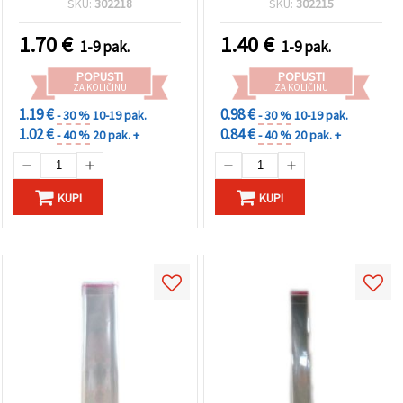
SKU:
302218
SKU:
302215
samoljepljivim
zatvaračem
1.70
€
1.40
€
1-9 pak.
1-9 pak.
POPUSTI
POPUSTI
ZA KOLIČINU
ZA KOLIČINU
1.19 €
0.98 €
- 30 %
10-19 pak.
- 30 %
10-19 pak.
1.02 €
0.84 €
- 40 %
20 pak. +
- 40 %
20 pak. +
KUPI
KUPI