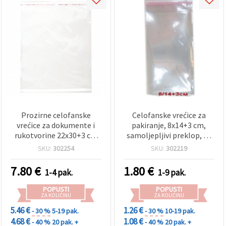
Prozirne celofanske
Celofanske vrećice za
vrećice za dokumente i
pakiranje, 8x14+3 cm,
rukotvorine 22x30+3 cm
samoljepljivi preklop, 30
sa samoljepljivom
µm, prozirne - paket 200
SKU:
302254
SKU:
302219
trakom, 30 mikrona — 200
komada
komada
7.80
€
1.80
€
1-4 pak.
1-9 pak.
POPUSTI
POPUSTI
ZA KOLIČINU
ZA KOLIČINU
5.46 €
1.26 €
- 30 %
5-19 pak.
- 30 %
10-19 pak.
4.68 €
1.08 €
- 40 %
20 pak. +
- 40 %
20 pak. +