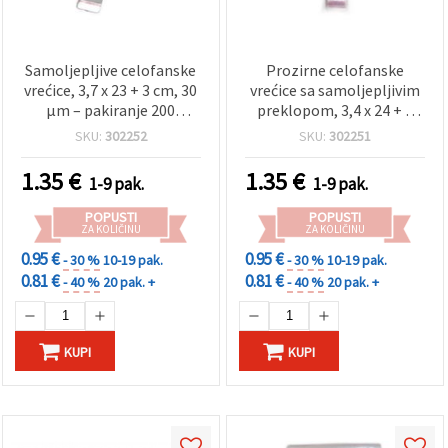
Samoljepljive celofanske
Prozirne celofanske
vrećice, 3,7 x 23 + 3 cm, 30
vrećice sa samoljepljivim
µm – pakiranje 200
preklopom, 3,4 x 24 + 3
komada
cm, 30 mikrona, 200 kom
SKU:
302252
SKU:
302251
– ambalažne vrećice za
martenice, čestitke,
1.35
€
1.35
€
1-9 pak.
1-9 pak.
kozmetičke dodatke i
kreativne projekte
POPUSTI
POPUSTI
ZA KOLIČINU
ZA KOLIČINU
0.95 €
0.95 €
- 30 %
10-19 pak.
- 30 %
10-19 pak.
0.81 €
0.81 €
- 40 %
20 pak. +
- 40 %
20 pak. +
KUPI
KUPI