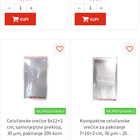
KUPI
KUPI
NAJPRODAVANIJI
NAJPRODAVANIJI
Celofanske vrećice 8x12+3
Kompaktne celofanske
cm, samoljepljivi preklop,
vrećice za pakiranje
30 µm, pakiranje 200 kom
7×10+3 cm, 30 µm – 200
kom, s praktičnim