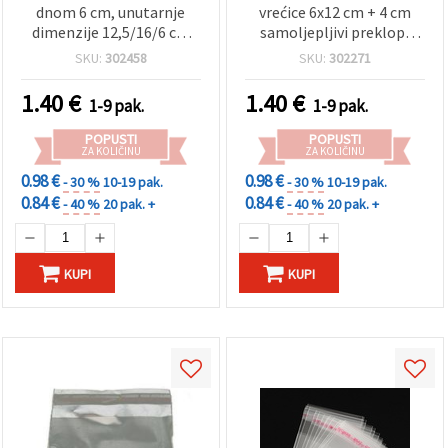
dnom 6 cm, unutarnje
vrećice 6x12 cm + 4 cm
dimenzije 12,5/16/6 cm
samoljepljivi preklop,
(14/19,7 cm), zip-lock
debljina 30 mikrona –
SKU:
302458
SKU:
302271
zatvaranje i aluminijska
pakiranje 200 kom.
poleđina – pakiranje 10
1.40
€
1.40
€
1-9 pak.
1-9 pak.
kom
POPUSTI
POPUSTI
ZA KOLIČINU
ZA KOLIČINU
0.98 €
0.98 €
- 30 %
10-19 pak.
- 30 %
10-19 pak.
0.84 €
0.84 €
- 40 %
20 pak. +
- 40 %
20 pak. +
KUPI
KUPI