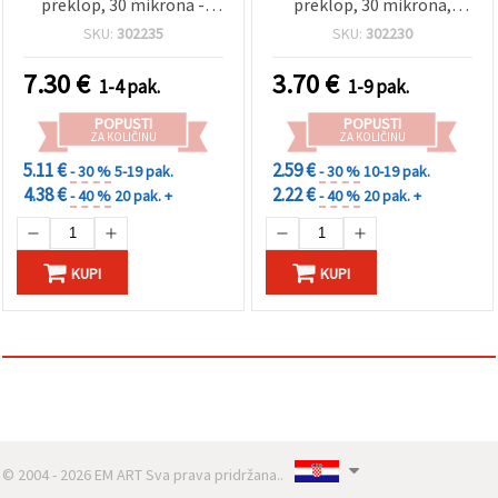
preklop, 30 mikrona -
preklop, 30 mikrona,
pakiranje od 200 komada
prozirne – pakiranje 200
SKU:
302235
SKU:
302230
komada
7.30
€
3.70
€
1-4 pak.
1-9 pak.
POPUSTI
POPUSTI
ZA KOLIČINU
ZA KOLIČINU
5.11 €
2.59 €
- 30 %
5-19 pak.
- 30 %
10-19 pak.
4.38 €
2.22 €
- 40 %
20 pak. +
- 40 %
20 pak. +
KUPI
KUPI
© 2004 - 2026 EM ART Sva prava pridržana..