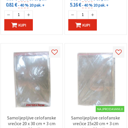
0.81 €
5.16 €
- 40 %
20 pak. +
- 40 %
20 pak. +
KUPI
KUPI
NAJPRODAVANIJI
Samoljepljive celofanske
Samoljepljive celofanske
vrećice 20 x 30 cm + 3 cm
vrećice 15x20 cm + 3 cm