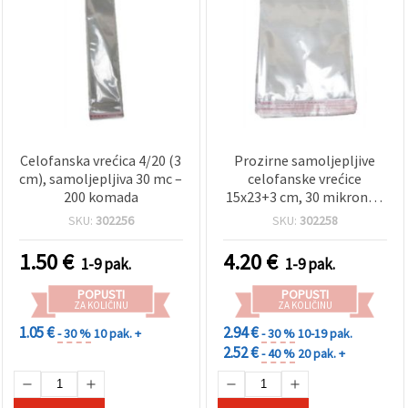
Celofanska vrećica 4/20 (3
Prozirne samoljepljive
cm), samoljepljiva 30 mc –
celofanske vrećice
200 komada
15x23+3 cm, 30 mikrona -
pakiranje 200 komada
SKU:
302256
SKU:
302258
1.50
€
4.20
€
1-9 pak.
1-9 pak.
POPUSTI
POPUSTI
ZA KOLIČINU
ZA KOLIČINU
1.05 €
2.94 €
- 30 %
10 pak. +
- 30 %
10-19 pak.
2.52 €
- 40 %
20 pak. +