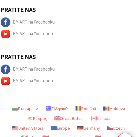
PRATITE NAS
EM ART na Facebooku
EM ART na YouTubeu
PRATITE NAS
EM ART na Facebooku
EM ART na YouTubeu
Български
Ελληνικά
Română
Moldova
Κύπρος
Great Britain
Canada
United States
Europe
Germany
Czech