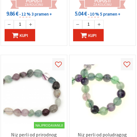
"Spremi".
POPUSTI
POPUSTI
ZA KOLIČINU
ZA KOLIČINU
9.86 €
5.04 €
- 12 %
3 pramen +
- 10 %
5 pramen +
Prihvati
sve
Postavke
KUPI
KUPI
NAJPRODAVANIJI
Niz perli od prirodnog
Niz perli od poludragog