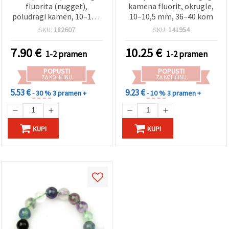
fluorita (nugget),
kamena fluorit, okrugle,
poludragi kamen, 10–13 x
10–10,5 mm, 36–40 kom
10–15 mm, ~40 cm (~28–
SKU:
182607
SKU:
141954
32 kom), za izradu nakita
7.90
€
10.25
€
1-2 pramen
1-2 pramen
POPUSTI
POPUSTI
ZA KOLIČINU
ZA KOLIČINU
5.53 €
9.23 €
- 30 %
3 pramen +
- 10 %
3 pramen +
KUPI
KUPI