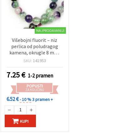
NAJPRODAVANIJI
Višebojni fluorit – niz
perlica od poludragog
kamena, okrugle 8 mm,
~46 kom, prirodni
SKU:
141953
iscjeljujući kristali,
asortirane boje
7.25
€
1-2 pramen
POPUSTI
ZA KOLIČINU
6.52 €
- 10 %
3 pramen +
KUPI