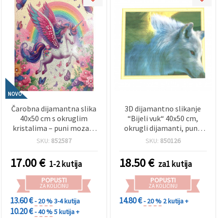
NOVO
Čarobna dijamantna slika
3D dijamantno slikanje
40x50 cm s okruglim
“Bijeli vuk“ 40x50 cm,
kristalima – puni mozaik
okrugli dijamanti, puna
Dugin jednorožac s
površina, s okvirom,
SKU:
852587
SKU:
850126
elegantnim okvirom
kristalni mozaik LT0338
XQYX86086
17.00
€
18.50
€
1-2 kutija
za1 kutija
POPUSTI
POPUSTI
ZA KOLIČINU
ZA KOLIČINU
13.60 €
14.80 €
- 20 %
3-4 kutija
- 20 %
2 kutija +
10.20 €
- 40 %
5 kutija +