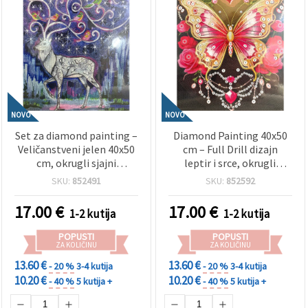
NOVO
NOVO
Set za diamond painting –
Diamond Painting 40x50
Veličanstveni jelen 40x50
cm – Full Drill dizajn
cm, okrugli sjajni
leptir i srce, okrugli
dijamanti, potpuno
dijamanti, elegantni okvir
SKU:
852491
SKU:
852592
popunjen s elegantnim
BYX4536
okvirom – Čarobni rogovi
17.00
€
17.00
€
1-2 kutija
1-2 kutija
XQYX86091
POPUSTI
POPUSTI
ZA KOLIČINU
ZA KOLIČINU
13.60 €
13.60 €
- 20 %
3-4 kutija
- 20 %
3-4 kutija
10.20 €
10.20 €
- 40 %
5 kutija +
- 40 %
5 kutija +