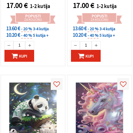
BYX4519
okvirom – XQYX86284
17.00
€
17.00
€
1-2 kutija
1-2 kutija
POPUSTI
POPUSTI
ZA KOLIČINU
ZA KOLIČINU
13.60 €
13.60 €
- 20 %
3-4 kutija
- 20 %
3-4 kutija
10.20 €
10.20 €
- 40 %
5 kutija +
- 40 %
5 kutija +
KUPI
KUPI