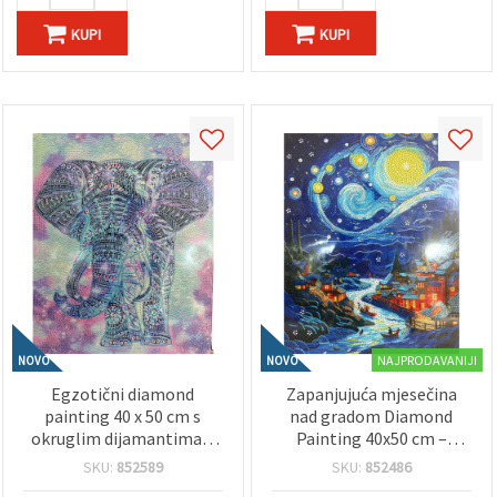
KUPI
KUPI
NAJPRODAVANIJI
NOVO
NOVO
Egzotični diamond
Zapanjujuća mjesečina
painting 40 x 50 cm s
nad gradom Diamond
okruglim dijamantima –
Painting 40x50 cm –
full drill "Duh Indije" s
okrugli sjajni dijamanti,
SKU:
852589
SKU:
852486
elegantnim okvirom
full drill s elegantnim