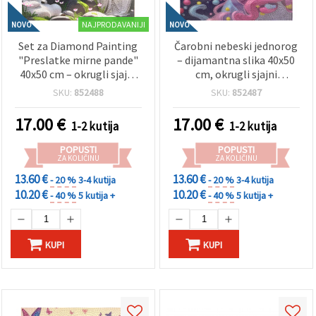
NAJPRODAVANIJI
NOVO
NOVO
Set za Diamond Painting
Čarobni nebeski jednorog
"Preslatke mirne pande"
– dijamantna slika 40x50
40x50 cm – okrugli sjajni
cm, okrugli sjajni
dijamanti, full drill, s
dijamanti, puni set s
SKU:
852488
SKU:
852487
elegantnim okvirom –
elegantnim okvirom –
XQYX86077
XQYX86085
17.00
€
17.00
€
1-2 kutija
1-2 kutija
POPUSTI
POPUSTI
ZA KOLIČINU
ZA KOLIČINU
13.60 €
13.60 €
- 20 %
3-4 kutija
- 20 %
3-4 kutija
10.20 €
10.20 €
- 40 %
5 kutija +
- 40 %
5 kutija +
KUPI
KUPI