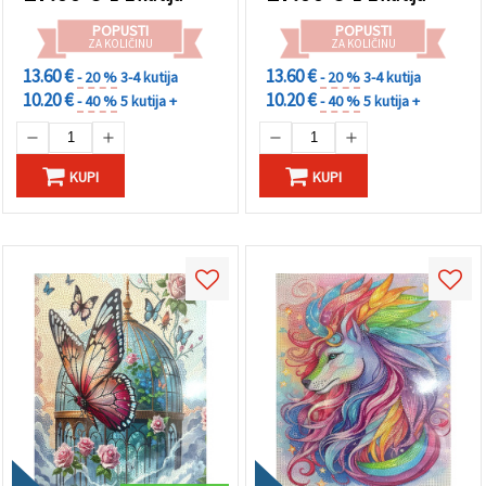
"Spremi".
POPUSTI
POPUSTI
ZA KOLIČINU
ZA KOLIČINU
Prihvati
13.60 €
13.60 €
- 20 %
3-4 kutija
- 20 %
3-4 kutija
sve
10.20 €
10.20 €
- 40 %
5 kutija +
- 40 %
5 kutija +
Postavke
KUPI
KUPI