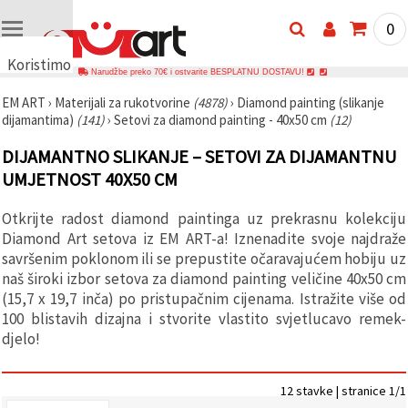
0
Koristimo
Narudžbe preko 70€ i ostvarite BESPLATNU DOSTAVU!
kolačiće
EM ART
›
Materijali za rukotvorine
(4878)
›
Diamond painting (slikanje
🍪
dijamantima)
(141)
›
Setovi za diamond painting - 40x50 cm
(12)
Koristimo
kolačiće i
DIJAMANTNO SLIKANJE – SETOVI ZA DIJAMANTNU
slične
tehnologije
UMJETNOST 40X50 CM
kako bismo
osigurali
ispravno
Otkrijte radost diamond paintinga uz prekrasnu kolekciju
funkcioniranje
Diamond Art setova iz EM ART-a! Iznenadite svoje najdraže
web-
stranice,
savršenim poklonom ili se prepustite očaravajućem hobiju uz
poboljšali
naš široki izbor setova za diamond painting veličine 40x50 cm
vaše
(15,7 x 19,7 inča) po pristupačnim cijenama. Istražite više od
korisničko
iskustvo i,
100 blistavih dizajna i stvorite vlastito svjetlucavo remek-
uz vašu
djelo!
privolu,
analizirali
promet te
prikazivali
12 stavke | stranice 1/1
relevantniji