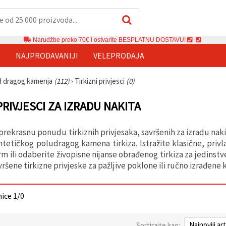
Narudžbe preko 70€ i ostvarite BESPLATNU DOSTAVU!
E
NAJPRODAVANIJI
VELEPRODAJA
 od dragog kamenja
(112)
›
Tirkizni privjesci
(0)
PRIVJESCI ZA IZRADU NAKITA
 prekrasnu ponudu tirkiznih privjesaka, savršenih za izradu nak
intetičkog poludragog kamena tirkiza. Istražite klasične, privl
rm ili odaberite živopisne nijanse obrađenog tirkiza za jedinst
vršene tirkizne privjeske za pažljive poklone ili ručno izrađene 
nice 1/0
Sortirajte kao: