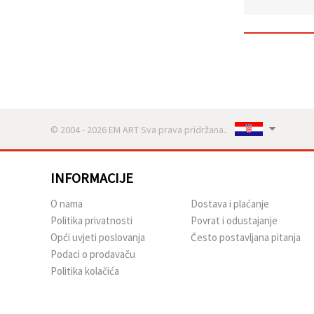
sadržaj i
oglase,
uključujući
uz pomoć
naših
partnera za
analitiku i
marketing.
Možete
pristati na
korištenje
© 2004 - 2026 EM ART Sva prava pridržana..
svih
kolačića
klikom na
"Prihvati
INFORMACIJE
sve!" Ili
naznačiti
svoje
O nama
Dostava i plaćanje
preferencije
Politika privatnosti
Povrat i odustajanje
u
Postavkama
Opći uvjeti poslovanja
Često postavljana pitanja
odabirom
Podaci o prodavaču
određene
vrste
Politika kolačića
kolačića i
klikom na
gumb