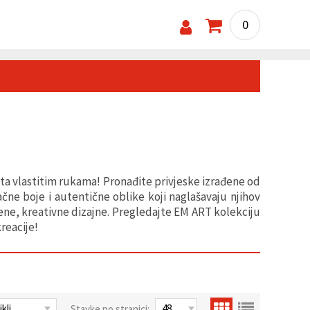
0
ita vlastitim rukama! Pronađite privjeske izrađene od
ačne boje i autentične oblike koji naglašavaju njihov
vene, kreativne dizajne. Pregledajte EM ART kolekciju
kreacije!
Stavke po stranici: