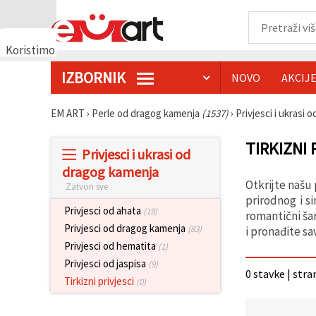
Koristimo
kolačiće
IZBORNIK
NOVO
AKCIJ
🍪
Koristimo
kolačiće i
EM ART
›
Perle od dragog kamenja
(1537)
›
Privjesci i ukrasi
slične
tehnologije
kako bismo
TIRKIZNI 
Privjesci i ukrasi od
osigurali
ispravno
dragog kamenja
funkcioniranje
Otkrijte našu
Zatvori sve
web-
stranice,
prirodnog i s
poboljšali
Privjesci od ahata
(19)
romantični ša
vaše
Privjesci od dragog kamenja
(83)
i pronađite sa
korisničko
iskustvo i,
Privjesci od hematita
(1)
uz vašu
Privjesci od jaspisa
(9)
privolu,
0 stavke | stra
analizirali
Tirkizni privjesci
(0)
promet te
prikazivali
relevantniji