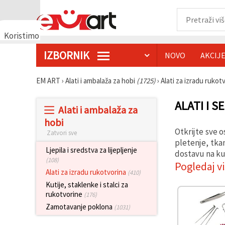
Koristimo
kolačiće
IZBORNIK
NOVO
AKCIJ
🍪
Koristimo
kolačiće i
EM ART
›
Alati i ambalaža za hobi
(1725)
›
Alati za izradu rukot
slične
tehnologije
kako bismo
ALATI I S
Alati i ambalaža za
osigurali
ispravno
hobi
funkcioniranje
Otkrijte sve o
Zatvori sve
web-
stranice,
pletenje, tka
poboljšali
Ljepila i sredstva za lijepljenje
dostavu na ku
vaše
(108)
Pogledaj v
korisničko
Alati za izradu rukotvorina
(410)
iskustvo i,
uz vašu
Kutije, staklenke i stalci za
privolu,
rukotvorine
(176)
analizirali
promet te
Zamotavanje poklona
(1031)
prikazivali
relevantniji