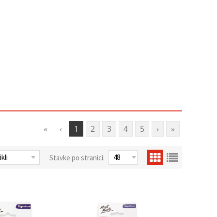
«
‹
1
2
3
4
5
›
»
Stavke po stranici: