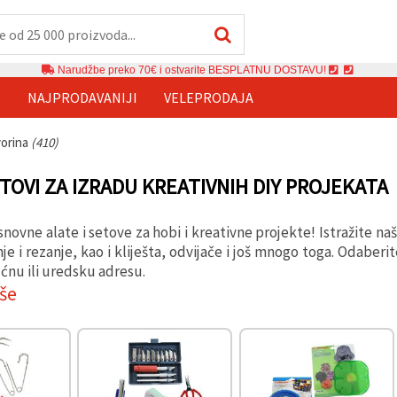
Narudžbe preko 70€ i ostvarite BESPLATNU DOSTAVU!
E
NAJPRODAVANIJI
VELEPRODAJA
vorina
(410)
ETOVI ZA IZRADU KREATIVNIH DIY PROJEKATA
snovne alate i setove za hobi i kreativne projekte! Istražite na
nje i rezanje, kao i kliješta, odvijače i još mnogo toga. Odab
ćnu ili uredsku adresu.
iše