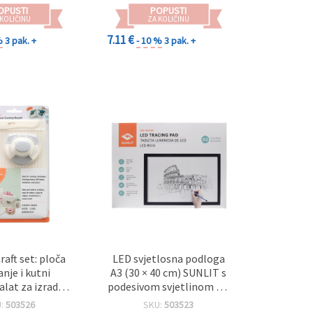
OPUSTI
POPUSTI
 KOLIČINU
ZA KOLIČINU
7.11 €
%
3 pak. +
- 10 %
3 pak. +
raft set: ploča
LED svjetlosna podloga
anje i kutni
A3 (30 × 40 cm) SUNLIT s
 alat za izradu
podesivom svjetlinom – 3
 i omotnica za
razine
U:
503526
SKU:
503523