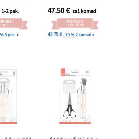
ng, veličine 5 x
 13 x 17,8 cm
47.50
€
1-2 pak.
za1 komad
OPUSTI
POPUSTI
 KOLIČINU
ZA KOLIČINU
42.75 €
0 %
3 pak. +
- 10 %
2 komad +
et alata za hobi
Birabira craft set alata –