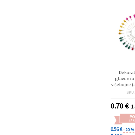
Dekorat
glavom u 
višebojne (
– 3
SKU
0.70
€
1
PO
ZA K
0.56 €
- 20 %