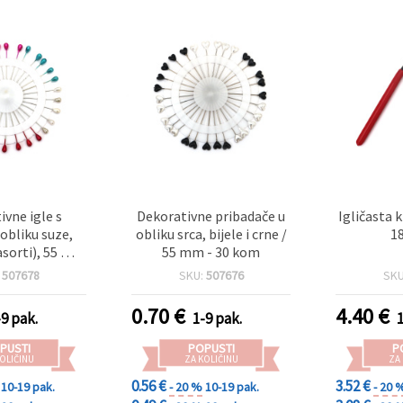
ivne igle s
Dekorativne pribadače u
Igličasta k
obliku suze,
obliku srca, bijele i crne /
1
asorti), 55 mm
55 mm - 30 kom
0 kom
:
507678
SKU:
507676
SK
0.70
€
4.40
€
-9 pak.
1-9 pak.
PUSTI
POPUSTI
P
OLIČINU
ZA KOLIČINU
ZA
0.56 €
3.52 €
10-19 pak.
- 20 %
10-19 pak.
- 20 