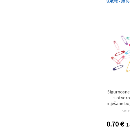
0.49 €
- 30 %
Sigurnosne
s otvor
mješane bo
SKU
0.70
€
1