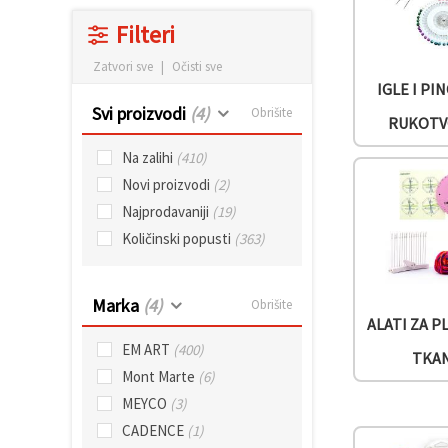
sadržaj i
oglase,
Filteri
uključujući
uz pomoć
Zatvori sve
|
Očisti sve
naših
IGLE I PI
partnera za
analitiku i
Svi proizvodi
(4)
Obrišite
marketing.
RUKOTV
Možete
Na zalihi
(410)
pristati na
korištenje
Novi proizvodi
(2)
svih
kolačića
Najprodavaniji
(19)
klikom na
Količinski popusti
(363)
"Prihvati
sve!" Ili
naznačiti
svoje
Marka
(4)
Obrišite
preferencije
u
ALATI ZA P
Postavkama
EM ART
(400)
odabirom
TKA
određene
Mont Marte
(6)
vrste
kolačića i
MEYCO
(3)
klikom na
CADENCE
(1)
gumb