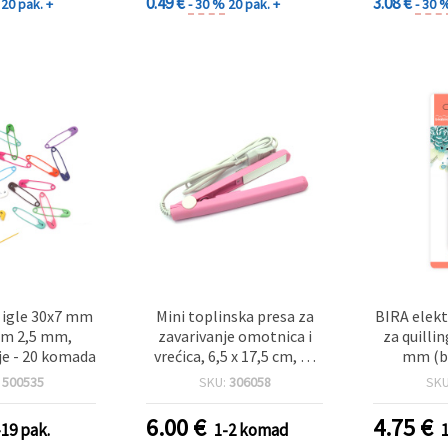
0.49 €
3.08 €
20 pak. +
- 30 %
20 pak. +
- 30 
 igle 30x7 mm
Mini toplinska presa za
BIRA elekt
om 2,5 mm,
zavarivanje omotnica i
za quillin
je - 20 komada
vrećica, 6,5 x 17,5 cm, 20
mm (ba
W
ukl
:
500535
SKU:
306058
SK
6.00
€
4.75
€
-19 pak.
1-2 komad