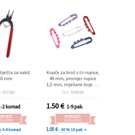
liješta za nakit
Kopče za broš s tri rupice,
80 mm
49 mm, promjer rupice
1,5 mm, miješane boje – 5
kom
U:
507281
SKU:
500536
1.50
€
1-2 komad
1-9 pak.
OPUSTI
POPUSTI
 KOLIČINU
ZA KOLIČINU
1.05 €
%
3-4 komad
- 30 %
10 pak. +