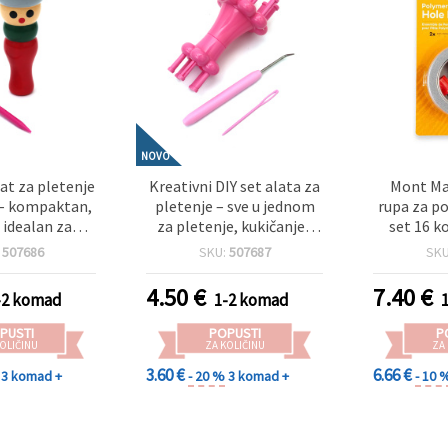
NOVO
lat za pletenje
Kreativni DIY set alata za
Mont Mar
– kompaktan,
pletenje – sve u jednom
rupa za p
, idealan za
za pletenje, kukičanje i
set 16 
kukičanje i
ručne radove – idealno za
:
507686
SKU:
507687
SK
ne radove s
početnike i hobi majstore
eđom
4.50
€
7.40
€
-2 komad
1-2 komad
PUSTI
POPUSTI
P
OLIČINU
ZA KOLIČINU
ZA
3.60 €
6.66 €
3 komad +
- 20 %
3 komad +
- 10 