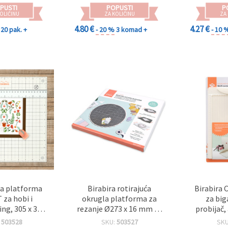
PUSTI
POPUSTI
P
OLIČINU
ZA KOLIČINU
ZA
4.80 €
4.27 €
20 pak. +
- 20 %
3 komad +
- 10 
a platforma
Birabira rotirajuća
Birabira C
 za hobi i
okrugla platforma za
za big
ng, 305 x 305
rezanje Ø273 x 16 mm sa
probijač,
cm
samozacjeljujućom
čestitki
:
503528
SKU:
503527
SK