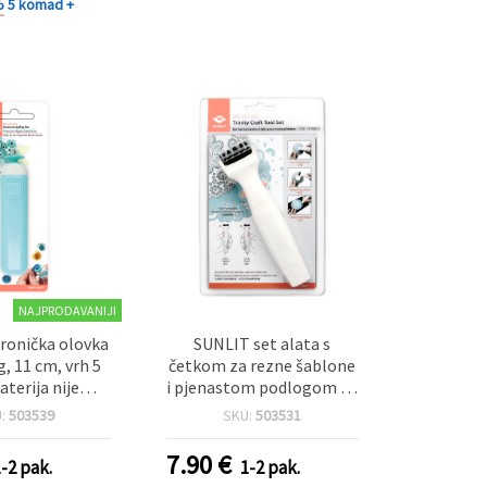
%
5 komad +
NAJPRODAVANIJI
ronička olovka
SUNLIT set alata s
g, 11 cm, vrh 5
četkom za rezne šablone
terija nije
i pjenastom podlogom za
jučena)
čišćenje sitnih izrezaka
U:
503539
SKU:
503531
7.90
€
1-2 pak.
1-2 pak.