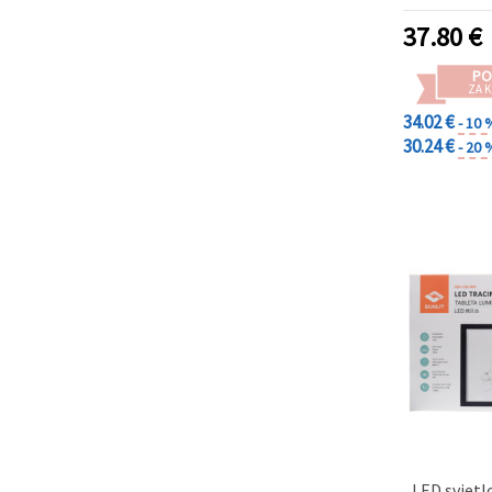
37.80
€
PO
ZA K
34.02 €
- 10 
30.24 €
- 20 
LED svjet