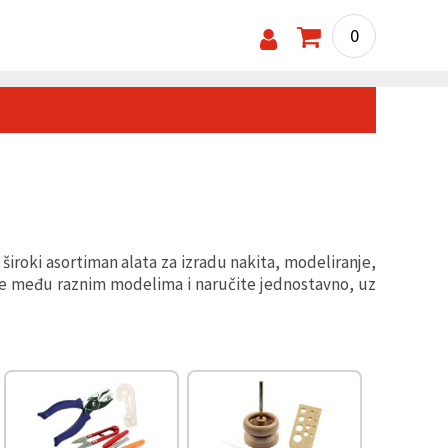
0
š široki asortiman alata za izradu nakita, modeliranje,
erite među raznim modelima i naručite jednostavno, uz