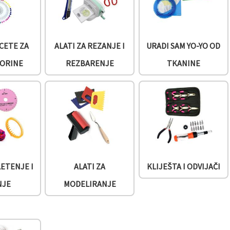
NCETE ZA
ALATI ZA REZANJE I
URADI SAM YO-YO OD
ORINE
REZBARENJE
TKANINE
LETENJE I
ALATI ZA
KLIJEŠTA I ODVIJAČI
NJE
MODELIRANJE