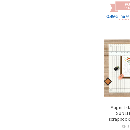
PO
ZA K
0.49 €
- 30 %
Magnetsk
SUNLIT
scrapbooki
SKU