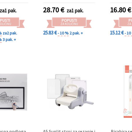
podlogom za hobi i ručne
scrapbooki
radove
8 cm do
28.70
€
16.80
€
za1 pak.
za1 pak.
PUSTI
POPUSTI
P
OLIČINU
ZA KOLIČINU
ZA
25.83 €
15.12 €
%
za2 pak.
- 10 %
2 pak. +
- 1
%
3 pak. +
losna podloga
A5 Sunlit stroj za rezanje i
Birabira s