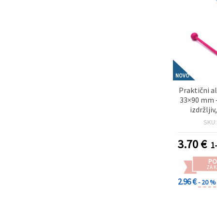
NOVO
Praktični a
33×90 mm 
izdržljiv
tkanje, 
SKU
kreativ
pr
3.70
€
1
PO
ZA K
2.96 €
- 20 %