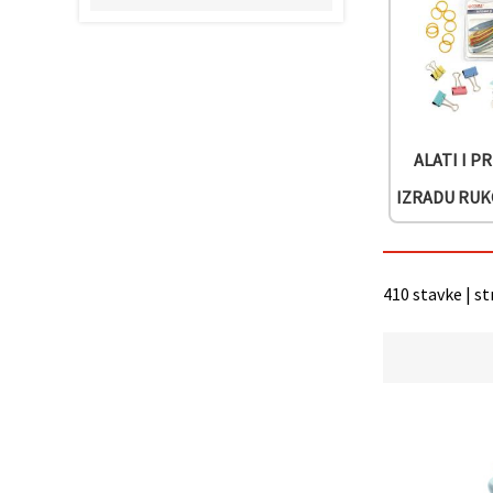
"Spremi".
Prihvati
sve
Postavke
ALATI I P
IZRADU RU
410 stavke | st