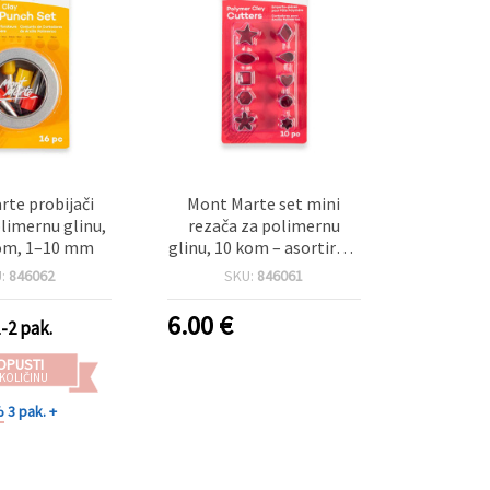
te probijači
Mont Marte set mini
olimernu glinu,
rezača za polimernu
kom, 1–10 mm
glinu, 10 kom – asortirani
oblici, 13–25 mm
U:
846062
SKU:
846061
6.00
€
1-2 pak.
OPUSTI
 KOLIČINU
%
3 pak. +