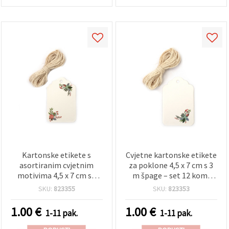
Kartonske etikete s
Cvjetne kartonske etikete
asortiranim cvjetnim
za poklone 4,5 x 7 cm s 3
motivima 4,5 x 7 cm sa
m špage – set 12 kom,
špagom 3 m - 12 kom
asortirano
SKU:
823355
SKU:
823353
1.00
€
1.00
€
1-11 pak.
1-11 pak.