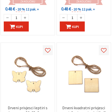
ZA KOLIČINU
ZA KOLIČINU
0.48 €
0.48 €
- 20 %
12 pak. +
- 20 %
12 pak. +
KUPI
KUPI
Drveni privjesci leptiri s
Drveni kvadratni privjesci