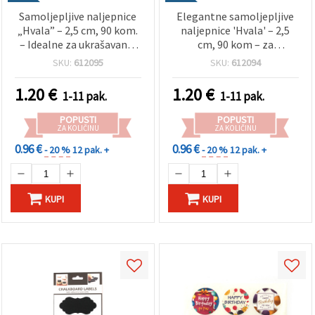
Samoljepljive naljepnice
Elegantne samoljepljive
„Hvala” – 2,5 cm, 90 kom.
naljepnice 'Hvala' – 2,5
– Idealne za ukrašavanje
cm, 90 kom – za
poklona, poklonske
ukrašavanje poklona,
SKU:
612095
SKU:
612094
darove, pakiranje i
darove za goste,
kreativne hobi projekte
pakiranje, scrapbooking i
1.20
€
1.20
€
1-11 pak.
1-11 pak.
kreativne dekoracije
POPUSTI
POPUSTI
ZA KOLIČINU
ZA KOLIČINU
0.96 €
0.96 €
- 20 %
12 pak. +
- 20 %
12 pak. +
KUPI
KUPI