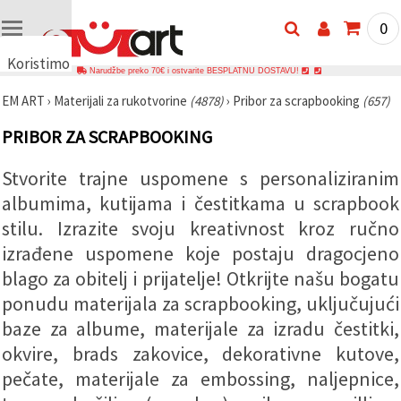
0
Koristimo
Narudžbe preko 70€ i ostvarite BESPLATNU DOSTAVU!
kolačiće
EM ART
›
Materijali za rukotvorine
(4878)
›
Pribor za scrapbooking
(657)
🍪
Koristimo
PRIBOR ZA SCRAPBOOKING
kolačiće i
slične
tehnologije
Stvorite trajne uspomene s personaliziranim
kako bismo
osigurali
albumima, kutijama i čestitkama u scrapbook
ispravno
funkcioniranje
stilu. Izrazite svoju kreativnost kroz ručno
web-
izrađene uspomene koje postaju dragocjeno
stranice,
poboljšali
blago za obitelj i prijatelje! Otkrijte našu bogatu
vaše
korisničko
ponudu materijala za scrapbooking, uključujući
iskustvo i,
uz vašu
baze za albume, materijale za izradu čestitki,
privolu,
okvire, brads zakovice, dekorativne kutove,
analizirali
promet te
pečate, materijale za embossing, naljepnice,
prikazivali
relevantniji