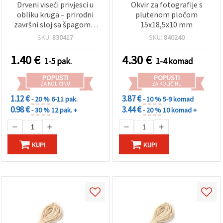
Drveni viseći privjesci u
Okvir za fotografije s
obliku kruga – prirodni
plutenom pločom
završni sloj sa špagom –
15x18,5x10 mm
50x3 mm, pakiranje 6 kom
SKU:
830417
SKU:
840240
– idealno za DIY izradu,
kreativne projekte,
1.40
€
4.30
€
1-5 pak.
1-4 komad
oznake za poklone i
dekoracije
POPUSTI
POPUSTI
ZA KOLIČINU
ZA KOLIČINU
1.12 €
3.87 €
- 20 %
6-11 pak.
- 10 %
5-9 komad
0.98 €
3.44 €
- 30 %
12 pak. +
- 20 %
10 komad +
KUPI
KUPI