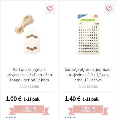
Kartonske cvjetne
Samoljepljive naljepnice s
privjesnice 4,5x7 cm s 3 m
brojevima, 0,9 x 1,2 cm,
špage – set od 12 kom
crne, 10 listova
SKU:
823356
SKU:
612088
1.00
€
1.40
€
1-11 pak.
1-11 pak.
POPUSTI
POPUSTI
ZA KOLIČINU
ZA KOLIČINU