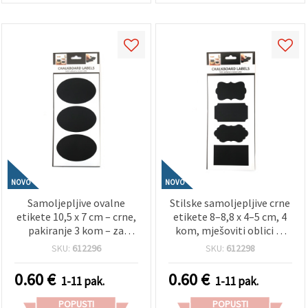
NOVO
NOVO
Samoljepljive ovalne
Stilske samoljepljive crne
etikete 10,5 x 7 cm – crne,
etikete 8–8,8 x 4–5 cm, 4
pakiranje 3 kom – za
kom, mješoviti oblici —
organizaciju, dekoraciju,
višekratne, glatke,
SKU:
612296
SKU:
612298
staklenke, boce i DIY
idealne za označavanje
hobby craft projekte
staklenki, boca, poklona i
0.60
€
0.60
€
1-11 pak.
1-11 pak.
kreativne DIY projekte
POPUSTI
POPUSTI