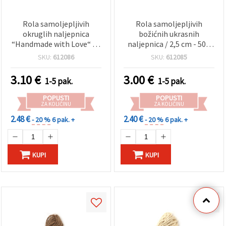
Rola samoljepljivih
Rola samoljepljivih
okruglih naljepnica
božićnih ukrasnih
“Handmade with Love“ za
naljepnica / 2,5 cm - 500
dekoraciju i pakiranje, 2,5
komada
SKU:
612086
SKU:
612085
cm - 500 kom
3.10
€
3.00
€
1-5 pak.
1-5 pak.
POPUSTI
POPUSTI
ZA KOLIČINU
ZA KOLIČINU
2.48 €
2.40 €
- 20 %
6 pak. +
- 20 %
6 pak. +
KUPI
KUPI