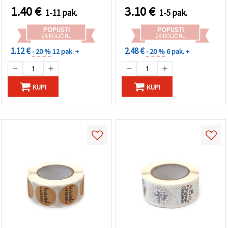
1.40
€
3.10
€
1-11 pak.
1-5 pak.
POPUSTI
POPUSTI
ZA KOLIČINU
ZA KOLIČINU
1.12 €
2.48 €
- 20 %
12 pak. +
- 20 %
6 pak. +
KUPI
KUPI