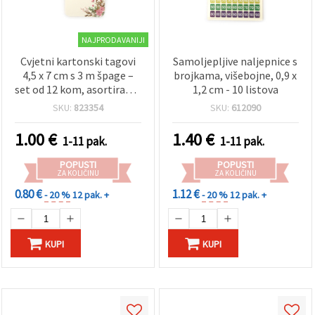
NAJPRODAVANIJI
Cvjetni kartonski tagovi
Samoljepljive naljepnice s
4,5 x 7 cm s 3 m špage –
brojkama, višebojne, 0,9 x
set od 12 kom, asortirano,
1,2 cm - 10 listova
za scrapbooking i ručne
SKU:
823354
SKU:
612090
radove
1.00
€
1.40
€
1-11 pak.
1-11 pak.
POPUSTI
POPUSTI
ZA KOLIČINU
ZA KOLIČINU
0.80 €
1.12 €
- 20 %
12 pak. +
- 20 %
12 pak. +
KUPI
KUPI