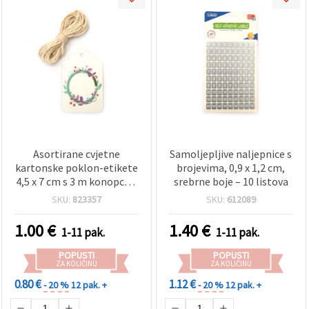
Asortirane cvjetne
Samoljepljive naljepnice s
kartonske poklon-etikete
brojevima, 0,9 x 1,2 cm,
4,5 x 7 cm s 3 m konopca –
srebrne boje – 10 listova
set od 12
SKU:
823357
SKU:
612089
1.00
€
1.40
€
1-11 pak.
1-11 pak.
POPUSTI
POPUSTI
ZA KOLIČINU
ZA KOLIČINU
0.80 €
1.12 €
- 20 %
12 pak. +
- 20 %
12 pak. +