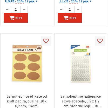
0.80 €
1.12 €
- 20 %
12 pak. +
- 20 %
12 pak. +
KUPI
KUPI
Samoljepljive etikete od
Samoljepljive naljepnice
kraft papira, ovalne, 10 x
slova abecede, 0,9 x 1,2
6,2 cm, 6 kom.
cm, srebrne boje – 10