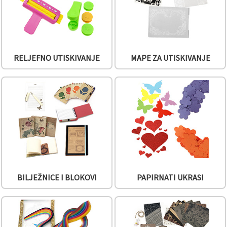
"Spremi".
Prihvati
sve
RELJEFNO UTISKIVANJE
MAPE ZA UTISKIVANJE
Postavke
BILJEŽNICE I BLOKOVI
PAPIRNATI UKRASI