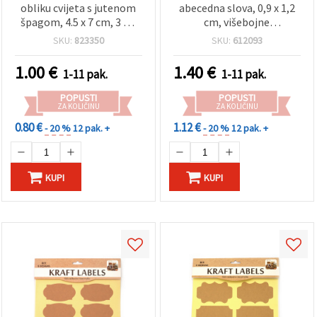
obliku cvijeta s jutenom
abecedna slova, 0,9 x 1,2
špagom, 4.5 x 7 cm, 3 m,
cm, višebojne
12 kom
(asortirano) - 10 listova
SKU:
823350
SKU:
612093
1.00
€
1.40
€
1-11 pak.
1-11 pak.
POPUSTI
POPUSTI
ZA KOLIČINU
ZA KOLIČINU
0.80 €
1.12 €
- 20 %
12 pak. +
- 20 %
12 pak. +
KUPI
KUPI