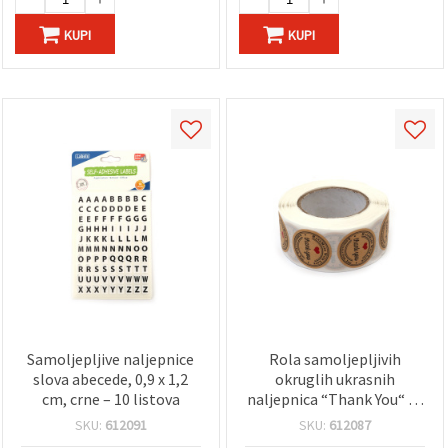
KUPI
KUPI
Samoljepljive naljepnice
Rola samoljepljivih
slova abecede, 0,9 x 1,2
okruglih ukrasnih
cm, crne – 10 listova
naljepnica “Thank You“ sa
srcem, 2,5 cm - 500
SKU:
612091
SKU:
612087
komada