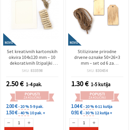
NOVO
NOVO
Set kreativnih kartonskih
Stilizirane prirodne
okvira 104x120 mm – 10
drvene oznake 50×26×3
dekorativnih štipaljki i
mm – set od 6 za
bijela konoplja za
označavanje, poklon-
SKU:
833598
SKU:
830454
izlaganje fotografija,
etikete i ukrase za hobi
zidnu dekoraciju i DIY
2.50
€
1.30
€
1-4 pak.
1-5 kutija
rukotvorine
POPUSTI
POPUSTI
ZA KOLIČINU
ZA KOLIČINU
2.00 €
1.04 €
- 20 %
5-9 pak.
- 20 %
6-11 kutija
1.50 €
0.91 €
- 40 %
10 pak. +
- 30 %
12 kutija +