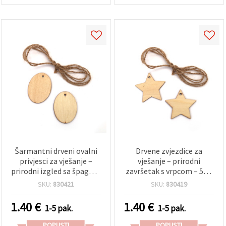
Šarmantni drveni ovalni
Drvene zvjezdice za
privjesci za vješanje –
vješanje – prirodni
prirodni izgled sa špagom
završetak s vrpcom – 50 x
– 50x3 mm, pakiranje 6
3 mm, pakiranje od 6 – za
SKU:
830421
SKU:
830419
kom – za DIY kreativne
hobi DIY, božićne ukrase i
radove, etikete za
kreativni dekor
1.40
€
1.40
€
1-5 pak.
1-5 pak.
poklone i dekoracije
POPUSTI
POPUSTI