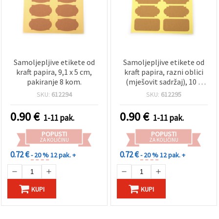
Samoljepljive etikete od
Samoljepljive etikete od
kraft papira, 9,1 x 5 cm,
kraft papira, razni oblici
pakiranje 8 kom.
(mješovit sadržaj), 10 x
4,5–6,3 cm, 8 kom
SKU:
612294
SKU:
612295
0.90
€
0.90
€
1-11 pak.
1-11 pak.
POPUSTI
POPUSTI
ZA KOLIČINU
ZA KOLIČINU
0.72 €
0.72 €
- 20 %
12 pak. +
- 20 %
12 pak. +
KUPI
KUPI