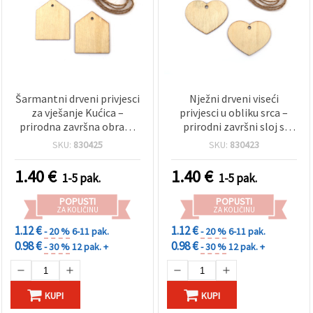
Šarmantni drveni privjesci
Nježni drveni viseći
za vješanje Kućica –
privjesci u obliku srca –
prirodna završna obrada
prirodni završni sloj s
sa špagom – 50x3 mm,
koncem – 50x3 mm,
SKU:
830425
SKU:
830423
pakiranje 6 kom – idealno
pakiranje 6 kom – za DIY
za DIY rukotvorine, kućni
hobby i kreativne radove,
1.40
€
1.40
€
1-5 pak.
1-5 pak.
dekor i ukrašavanje
dekoracije za vjenčanje i
poklona
zamatanje poklona
POPUSTI
POPUSTI
ZA KOLIČINU
ZA KOLIČINU
1.12 €
1.12 €
- 20 %
6-11 pak.
- 20 %
6-11 pak.
0.98 €
0.98 €
- 30 %
12 pak. +
- 30 %
12 pak. +
KUPI
KUPI