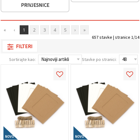
PRIVJESNICE
«
‹
1
2
3
4
5
›
»
657 stavke | stranice 1/14
FILTERI
Sortirajte kao:
Stavke po stranici:
NOVO
NOVO