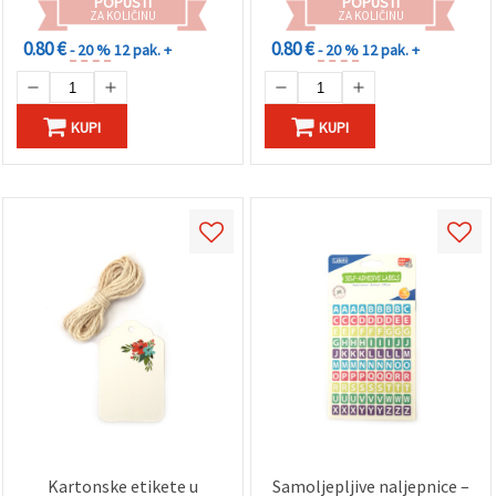
POPUSTI
POPUSTI
ZA KOLIČINU
ZA KOLIČINU
0.80 €
0.80 €
- 20 %
12 pak. +
- 20 %
12 pak. +
KUPI
KUPI
Kartonske etikete u
Samoljepljive naljepnice –