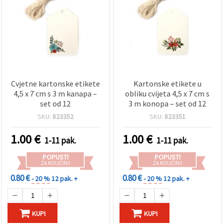
Cvjetne kartonske etikete
Kartonske etikete u
4,5 x 7 cm s 3 m kanapa –
obliku cvijeta 4,5 x 7 cm s
set od 12
3 m konopa – set od 12
SKU:
823352
SKU:
823351
1.00
€
1.00
€
1-11 pak.
1-11 pak.
POPUSTI
POPUSTI
ZA KOLIČINU
ZA KOLIČINU
0.80 €
0.80 €
- 20 %
12 pak. +
- 20 %
12 pak. +
KUPI
KUPI