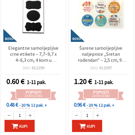
NOVO
NOVO
Elegantne samoljepljive
Šarene samoljepljive
crne etikete – 7,7~9,7 x
naljepnice „Sretan
4~6,3 cm, 4 kom u
rođendan” – 2,5 cm, 90
miješanim oblicima –
kom – vesele, zabavne,
SKU:
612299
SKU:
612097
glatke, višekratne i
savršene za ukrašavanje
idealne za označavanje
poklona, čestitki,
0.60
€
1.20
€
1-11 pak.
1-11 pak.
staklenki, boca, poklona
pozivnica i party sitnica
te kreativne DIY hobi i
POPUSTI
POPUSTI
scrapbooking projekte
ZA KOLIČINU
ZA KOLIČINU
0.48 €
0.96 €
- 20 %
12 pak. +
- 20 %
12 pak. +
KUPI
KUPI