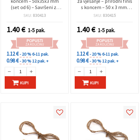
koncem – 50x35x3 mm
za vješanje – prirodni finiš
(set od 6) – Savršeni za
s koncem – 50 x 3 mm,
proljetne hobi-projekte,
pakiranje od 6 – za DIY,
SKU:
830413
SKU:
830415
viseće dekoracije i ručno
etikete za poklone i
rađene poklone
dekorativne projekte
1.40
€
1.40
€
1-5 pak.
1-5 pak.
POPUSTI
POPUSTI
ZA KOLIČINU
ZA KOLIČINU
1.12 €
1.12 €
- 20 %
6-11 pak.
- 20 %
6-11 pak.
0.98 €
0.98 €
- 30 %
12 pak. +
- 30 %
12 pak. +
KUPI
KUPI