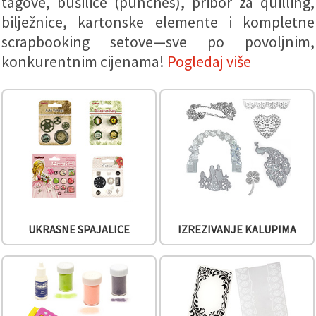
tagove, bušilice (punches), pribor za quilling,
sadržaj i
oglase,
bilježnice, kartonske elemente i kompletne
uključujući
scrapbooking setove—sve po povoljnim,
uz pomoć
naših
konkurentnim cijenama!
Pogledaj više
partnera za
analitiku i
marketing.
Možete
pristati na
korištenje
svih
kolačića
klikom na
"Prihvati
sve!" Ili
naznačiti
svoje
preferencije
u
UKRASNE SPAJALICE
IZREZIVANJE KALUPIMA
Postavkama
odabirom
određene
vrste
kolačića i
klikom na
gumb