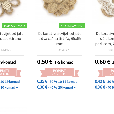
NAJPRODAVANIJI
NAJPRODAVANIJI
 cvijet od jute
Dekorativni cvijet od jute
Dekorativn
 asortirano
s dva čašna listića, 65x65
s čipko
mm
perlicom, 
DIY i s
:
414375
SKU:
414377
SK
0.50
€
0.60
€
-9 komad
1-9 komad
PUSTI
POPUSTI
P
OLIČINU
ZA KOLIČINU
ZA
0.35 €
0.42 €
10-19 komad
- 30 %
10-19 komad
- 30 
0.30 €
0.36 €
20 komad +
- 40 %
20 komad +
- 40 