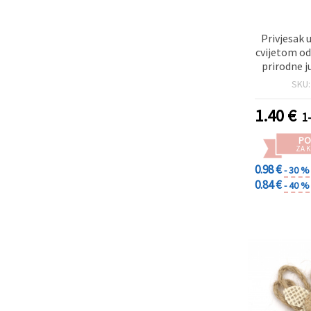
Privjesak u
cvijetom od
prirodne j
mm - 
SKU
1.40
€
1
PO
ZA K
0.98 €
- 30 %
0.84 €
- 40 %