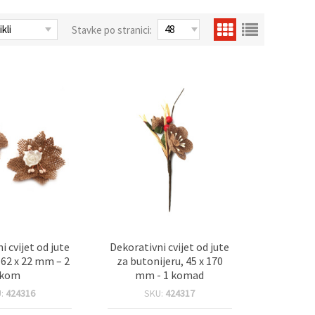
Stavke po stranici:
i cvijet od jute
Dekorativni cvijet od jute
62 x 22 mm – 2
za butonijeru, 45 x 170
kom
mm - 1 komad
U:
424316
SKU:
424317