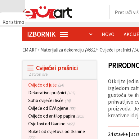
Koristimo
kolačiće
IZBORNIK
NOVO
AKCIJ
🍪
Koristimo
kolačiće i
EM ART
›
Materijali za dekoraciju
(4852)
›
Cvijeće i prašnici
(14
slične
tehnologije
kako bismo
PRIRODNO
Cvijeće i prašnici
osigurali
ispravno
Zatvori sve
funkcioniranje
Otkrijte jedi
web-
Cvijeće od jute
(24)
stranice,
izgledom zahv
poboljšali
Dekorativni prašnici
(107)
gustoća te ih
vaše
Suho cvijeće i lišće
(10)
prihvatljivo c
korisničko
iskustvo i,
proizvoda. Je
Cvijeće od EVA pjene
(88)
uz vašu
kreativne idej
Cvijeće od antilop papira
(205)
privolu,
analizirali
Cvjetovi od tkanine
(465)
promet te
Buket od cvjetova od tkanine
prikazivali
24 stavke | str
relevantniji
(220)