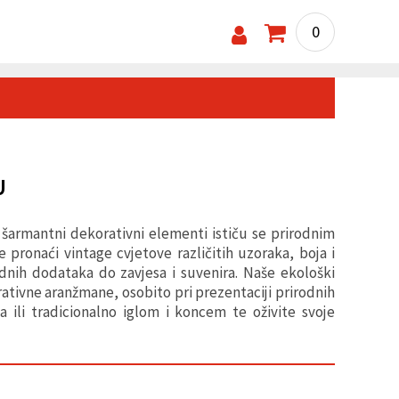
0
U
 šarmantni dekorativni elementi ističu se prirodnim
pronaći vintage cvjetove različitih uzoraka, boja i
dnih dodataka do zavjesa i suvenira. Naše ekološki
orativne aranžmane, osobito pri prezentaciji prirodnih
a ili tradicionalno iglom i koncem te oživite svoje