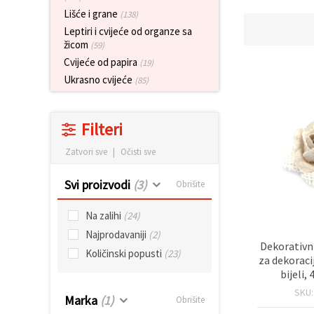
sadržaj i
Lišće i grane
(138)
oglase,
uključujući
Leptiri i cvijeće od organze sa
uz pomoć
žicom
(59)
naših
Cvijeće od papira
partnera za
(19)
analitiku i
Ukrasno cvijeće
(85)
marketing.
Možete
pristati na
korištenje
Filteri
svih
kolačića
Zatvori sve
|
Očisti sve
klikom na
"Prihvati
sve!" Ili
Svi proizvodi
(3)
Obrišite
naznačiti
svoje
preferencije
Na zalihi
(24)
u
Najprodavaniji
(2)
Postavkama
Dekorativni
odabirom
Količinski popusti
(23)
određene
za dekoraci
vrste
bijeli
kolačića i
SKU
klikom na
Marka
(1)
Obrišite
gumb