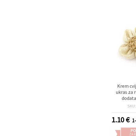
Krem cvij
ukras za r
dodata
SKU
1.10
€
1
PO
ZA K