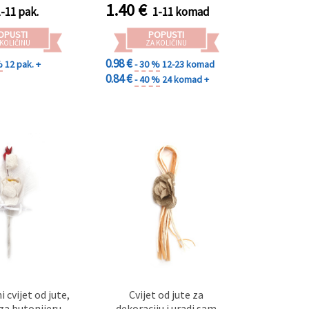
1.40
€
1-11 pak.
1-11 komad
OPUSTI
POPUSTI
 KOLIČINU
ZA KOLIČINU
0.98 €
%
12 pak. +
- 30 %
12-23 komad
0.84 €
- 40 %
24 komad +
 cvijet od jute,
Cvijet od jute za
a butonijeru,
dekoraciju i uradi sam