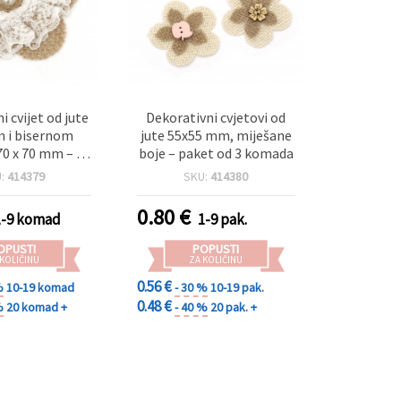
i cvijet od jute
Dekorativni cvjetovi od
m i bisernom
jute 55x55 mm, miješane
70 x 70 mm – za
boje – paket od 3 komada
crapbooking
U:
414379
SKU:
414380
0.80
€
1-9 komad
1-9 pak.
OPUSTI
POPUSTI
 KOLIČINU
ZA KOLIČINU
0.56 €
%
10-19 komad
- 30 %
10-19 pak.
0.48 €
%
20 komad +
- 40 %
20 pak. +