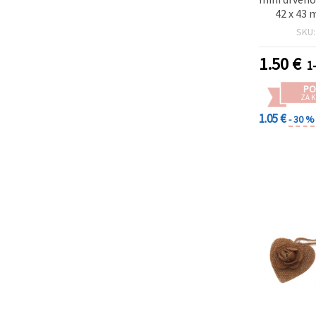
42 x 43
SKU
1.50
€
1
PO
ZA K
1.05 €
- 30 %