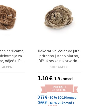
jet s perlicama,
Dekorativni cvijet od jute,
 dekoracija za
prirodno juteno platno,
e, odjeću i DIY
DIY ukras za rukotvorine,
kte, 75 mm
60 mm
U:
414397
SKU:
414396
1.10
€
1-9 komad
POPUSTI
ZA KOLIČINU
0.77 €
- 30 %
10-19 komad
0.66 €
- 40 %
20 komad +