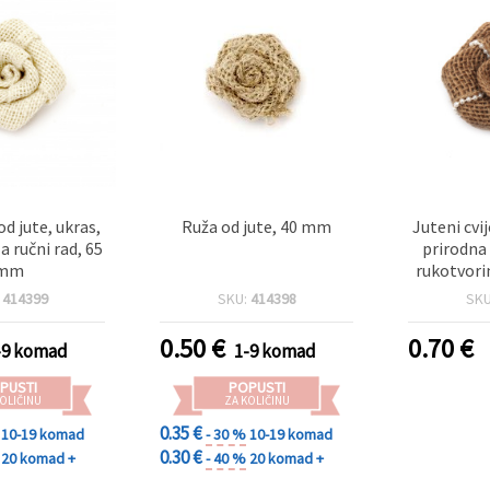
od jute, ukras,
Ruža od jute, 40 mm
Juteni cvi
a ručni rad, 65
prirodna
mm
rukotvorin
proje
:
414399
SKU:
414398
SK
0.50
€
0.70
€
-9 komad
1-9 komad
PUSTI
POPUSTI
OLIČINU
ZA KOLIČINU
0.35 €
10-19 komad
- 30 %
10-19 komad
0.30 €
20 komad +
- 40 %
20 komad +