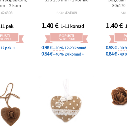
 mm – 2 kom
80x170
:
424308
SKU:
424309
SK
1.40
€
1.40
€
-11 pak.
1-11 komad
PUSTI
POPUSTI
P
OLIČINU
ZA KOLIČINU
ZA
0.98 €
0.98 €
12 pak. +
- 30 %
12-23 komad
- 30 
0.84 €
0.84 €
- 40 %
24 komad +
- 40 