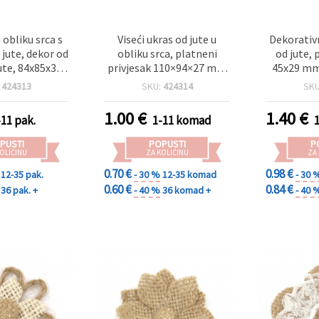
 obliku srca s
Viseći ukras od jute u
Dekorativn
 jute, dekor od
obliku srca, platneni
od jute, 
ute, 84x85x31
privjesak 110×94×27 mm
45x29 mm 
2 komada
– 1 komad
:
424313
SKU:
424314
SK
1.00
€
1.40
€
-11 pak.
1-11 komad
PUSTI
POPUSTI
P
OLIČINU
ZA KOLIČINU
ZA
0.70 €
0.98 €
12-35 pak.
- 30 %
12-35 komad
- 30 
0.60 €
0.84 €
36 pak. +
- 40 %
36 komad +
- 40 