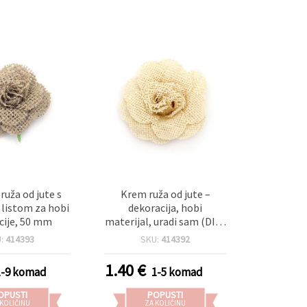
ruža od jute s
Krem ruža od jute –
 listom za hobi
dekoracija, hobi
cije, 50 mm
materijal, uradi sam (DIY),
80 mm
U:
414393
SKU:
414392
1.40
€
1-9 komad
1-5 komad
OPUSTI
POPUSTI
 KOLIČINU
ZA KOLIČINU