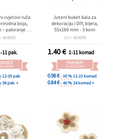
i cvjetovi ruža
Juteni buket kala za
prirodna boja,
dekoraciju i DIY, bijela,
– pakiranje 2
55x160 mm - 3 kom
kom
U:
424315
SKU:
424303
1.40
€
1-11 pak.
1-11 komad
OPUSTI
POPUSTI
 KOLIČINU
ZA KOLIČINU
0.98 €
%
12-35 pak.
- 30 %
12-23 komad
0.84 €
%
36 pak. +
- 40 %
24 komad +