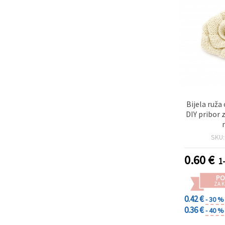
Bijela ruža 
DIY pribor z
SKU
0.60
€
1
PO
ZA K
0.42 €
- 30 %
0.36 €
- 40 %