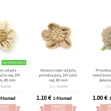
NAJPRODAVANIJI
et od jute –
Ukrasni cvijet od jute,
Prirodna 
učni rad, DIY
prirodna juta, DIY ručni
tekstilnim
k, 80 mm
rad, 80 mm
dekora
:
414395
SKU:
414394
SK
1.10
€
1.00
€
-9 komad
1-9 komad
PUSTI
POPUSTI
P
OLIČINU
ZA KOLIČINU
ZA