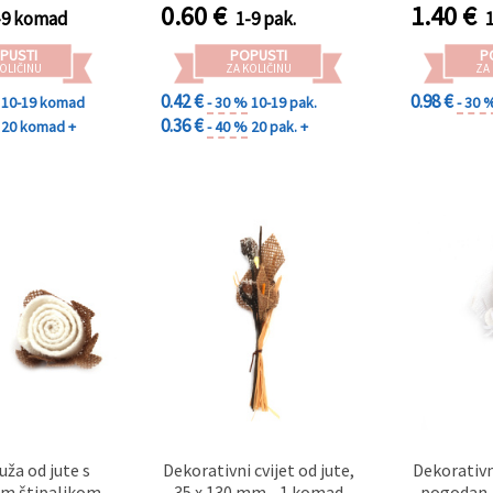
0.60
€
1.40
€
-9 komad
1-9 pak.
PUSTI
POPUSTI
P
OLIČINU
ZA KOLIČINU
ZA
0.42 €
0.98 €
10-19 komad
- 30 %
10-19 pak.
- 30 
0.36 €
20 komad +
- 40 %
20 pak. +
uža od jute s
Dekorativni cvijet od jute,
Dekorativni
om štipaljkom,
35 x 130 mm - 1 komad
pogodan z