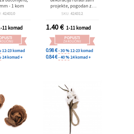
 mm - 1 kom
projekte, pogodan za
butonijeru, 45 x 170 mm -
U:
424310
SKU:
424312
1 kom
1.40
€
1-11 komad
1-11 komad
OPUSTI
POPUSTI
 KOLIČINU
ZA KOLIČINU
0.98 €
%
12-23 komad
- 30 %
12-23 komad
0.84 €
%
24 komad +
- 40 %
24 komad +