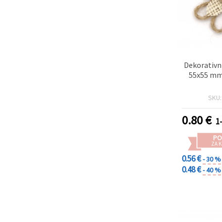
Dekorativni
55x55 mm,
SKU
0.80
€
1
PO
ZA K
0.56 €
- 30 %
0.48 €
- 40 %