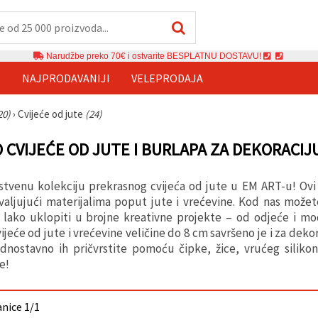
Narudžbe preko 70€ i ostvarite BESPLATNU DOSTAVU!
E
NAJPRODAVANIJI
VELEPRODAJA
20)
›
Cvijeće od jute
(24)
 CVIJEĆE OD JUTE I BURLAPA ZA DEKORACIJ
nstvenu kolekciju prekrasnog cvijeća od jute u EM ART-u! Ovi
aljujući materijalima poput jute i vrećevine. Kod nas možete 
 lako uklopiti u brojne kreativne projekte – od odjeće i mo
vijeće od jute i vrećevine veličine do 8 cm savršeno je i za dek
dnostavno ih pričvrstite pomoću čipke, žice, vrućeg silikon
e!
anice 1/1