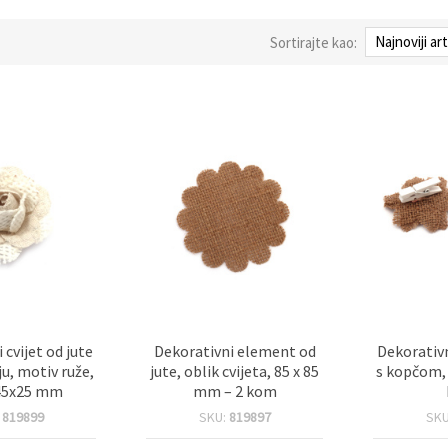
Sortirajte kao:
 cvijet od jute
Dekorativni element od
Dekorativn
ju, motiv ruže,
jute, oblik cvijeta, 85 x 85
s kopčom, 
, 45x25 mm
mm – 2 kom
:
819899
SKU:
819897
SK