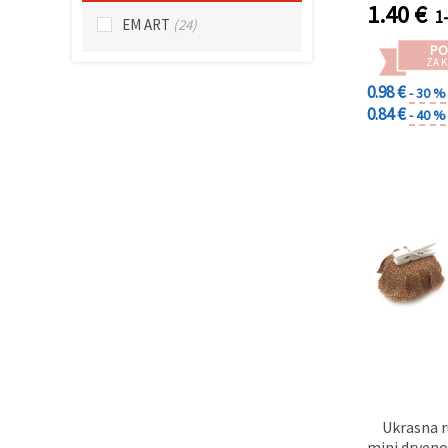
"Spremi".
1.40
€
1
EM ART
(24)
PO
Prihvati
ZA K
sve
0.98 €
- 30 %
0.84 €
Postavke
- 40 %
Ukrasna r
mini drven