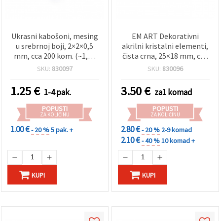
Ukrasni kabošoni, mesing
EM ART Dekorativni
u srebrnoj boji, 2×2×0,5
akrilni kristalni elementi,
mm, cca 200 kom. (~1,35
čista crna, 25×18 mm, cca
g) za DIY, nakit i
145 g (≈65 kom) – za hobi
SKU:
830097
SKU:
830096
scrapbooking
i rukotvorine
1.25
€
3.50
€
1-4 pak.
za1 komad
POPUSTI
POPUSTI
ZA KOLIČINU
ZA KOLIČINU
1.00 €
2.80 €
- 20 %
5 pak. +
- 20 %
2-9 komad
2.10 €
- 40 %
10 komad +
KUPI
KUPI