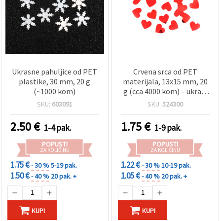
Ukrasne pahuljice od PET
Crvena srca od PET
plastike, 30 mm, 20 g
materijala, 13x15 mm, 20
(~1000 kom)
g (cca 4000 kom) – ukrasi
za ručni rad
SKU:
603091
SKU:
524300
2.50
€
1.75
€
1-4 pak.
1-9 pak.
POPUSTI
POPUSTI
ZA KOLIČINU
ZA KOLIČINU
1.75 €
1.22 €
- 30 %
5-19 pak.
- 30 %
10-19 pak.
1.50 €
1.05 €
- 40 %
20 pak. +
- 40 %
20 pak. +
KUPI
KUPI