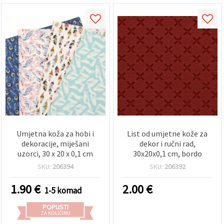
Umjetna koža za hobi i
List od umjetne kože za
dekoracije, miješani
dekor i ručni rad,
uzorci, 30 x 20 x 0,1 cm
30x20x0,1 cm, bordo
SKU:
206394
SKU:
206392
1.90
€
2.00
€
1-5 komad
POPUSTI
ZA KOLIČINU