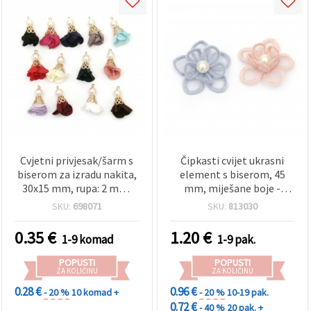
Cvjetni privjesak/šarm s
Čipkasti cvijet ukrasni
biserom za izradu nakita,
element s biserom, 45
30x15 mm, rupa: 2 mm,
mm, miješane boje -
miješane boje - 1 kom
pakiranje od 2
SKU:
698071
SKU:
813030
0.35
€
1.20
€
1-9 komad
1-9 pak.
POPUSTI
POPUSTI
ZA KOLIČINU
ZA KOLIČINU
0.28 €
0.96 €
- 20 %
10 komad +
- 20 %
10-19 pak.
0.72 €
- 40 %
20 pak. +