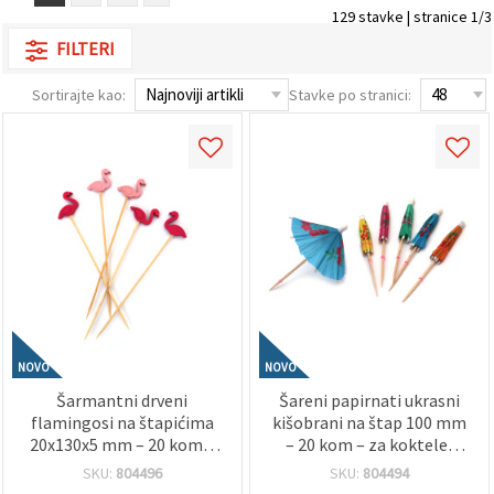
sadržaj i
129 stavke | stranice 1/3
oglase,
uključujući
FILTERI
uz pomoć
naših
Sortirajte kao:
Stavke po stranici:
partnera za
analitiku i
marketing.
Možete
pristati na
korištenje
svih
kolačića
klikom na
"Prihvati
sve!" Ili
naznačiti
svoje
preferencije
u
NOVO
NOVO
Postavkama
odabirom
Šarmantni drveni
Šareni papirnati ukrasni
određene
flamingosi na štapićima
kišobrani na štap 100 mm
vrste
kolačića i
20x130x5 mm – 20 kom –
– 20 kom – za koktele,
klikom na
Prirodni ukrasi za hobi DIY
deserte i kreativnu party
SKU:
804496
SKU:
804494
gumb
i tropske aranžmane
dekoraciju