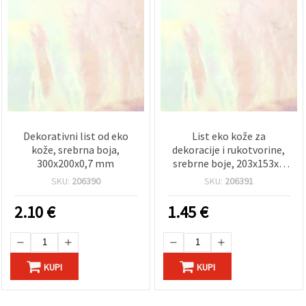
Dekorativni list od eko
List eko kože za
kože, srebrna boja,
dekoracije i rukotvorine,
300x200x0,7 mm
srebrne boje, 203x153x1
mm
SKU:
206390
SKU:
206391
2.10
€
1.45
€
KUPI
KUPI