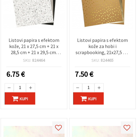
Listovi papira s efektom
Listovi papira s efektom
kože, 21 x 27,5 cm + 21 x
kože za hobi i
28,5 cm + 21 x 29,5 cm,
scrapbooking, 21x27,5 cm
debljina 0,55 mm – set od
+ 21x28,5 cm + 21x29,5
SKU:
824464
SKU:
824465
3 (asortirano)
cm, debljina 0,55 mm, set
3 kom.
6.75
€
7.50
€
KUPI
KUPI