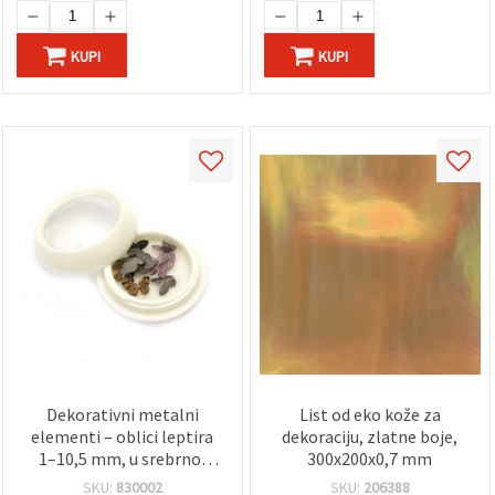
hobi projekte
KUPI
KUPI
Dekorativni metalni
List od eko kože za
elementi – oblici leptira
dekoraciju, zlatne boje,
1–10,5 mm, u srebrnoj
300x200x0,7 mm
boji, mješoviti dizajni, u
SKU:
830002
SKU:
206388