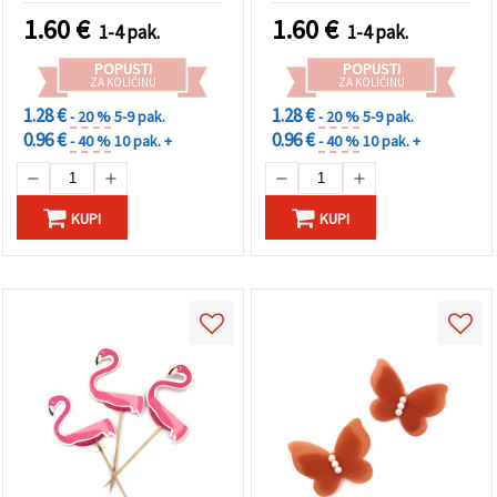
"Spremi".
1.60
€
1.60
€
1-4 pak.
1-4 pak.
Prihvati
POPUSTI
POPUSTI
ZA KOLIČINU
ZA KOLIČINU
sve
1.28 €
1.28 €
- 20 %
5-9 pak.
- 20 %
5-9 pak.
Postavke
0.96 €
0.96 €
- 40 %
10 pak. +
- 40 %
10 pak. +
KUPI
KUPI