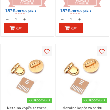
POPUSTI
POPUSTI
ZA KOLIČINU
ZA KOLIČINU
1.57 €
1.57 €
- 30 %
5 pak. +
- 30 %
5 pak. +
KUPI
KUPI
NAJPRODAVANIJI
NAJPRODAVANIJI
Metalna kopča za torbe,
Metalna kopča za torbu