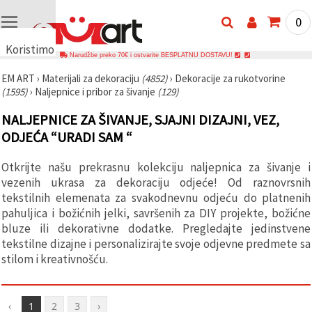
0
Koristimo
Narudžbe preko 70€ i ostvarite BESPLATNU DOSTAVU!
kolačiće
EM ART
›
Materijali za dekoraciju
(4852)
›
Dekoracije za rukotvorine
🍪
(1595)
›
Naljepnice i pribor za šivanje
(129)
Koristimo
kolačiće i
NALJEPNICE ZA ŠIVANJE, SJAJNI DIZAJNI, VEZ,
slične
tehnologije
ODJEĆA “URADI SAM “
kako bismo
osigurali
ispravno
Otkrijte našu prekrasnu kolekciju naljepnica za šivanje i
funkcioniranje
vezenih ukrasa za dekoraciju odjeće! Od raznovrsnih
web-
stranice,
tekstilnih elemenata za svakodnevnu odjeću do platnenih
poboljšali
pahuljica i božićnih jelki, savršenih za DIY projekte, božićne
vaše
bluze ili dekorativne dodatke. Pregledajte jedinstvene
korisničko
iskustvo i,
tekstilne dizajne i personalizirajte svoje odjevne predmete sa
uz vašu
stilom i kreativnošću.
privolu,
analizirali
promet te
prikazivali
‹
1
2
3
›
relevantniji