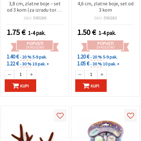
3,8 cm, zlatne boje – set
4,6 cm, zlatne boje, set od
od 3 kom (za izradu torbi i
3 kom
rukotvorina)
SKU:
590286
SKU:
590283
1.75
€
1.50
€
1-4 pak.
1-4 pak.
POPUSTI
POPUSTI
ZA KOLIČINU
ZA KOLIČINU
1.40 €
1.20 €
- 20 %
5-9 pak.
- 20 %
5-9 pak.
1.22 €
1.05 €
- 30 %
10 pak. +
- 30 %
10 pak. +
KUPI
KUPI