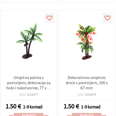
Umjetna palma s
Dekorativno umjetno
postoljem, dekoracija za
drvce s postoljem, 100 x
hobi i rukotvorine, 77 x 63
67 mm
mm
SKU:
824477
SKU:
824476
1.50
€
1.50
€
1-9 komad
1-9 komad
POPUSTI
POPUSTI