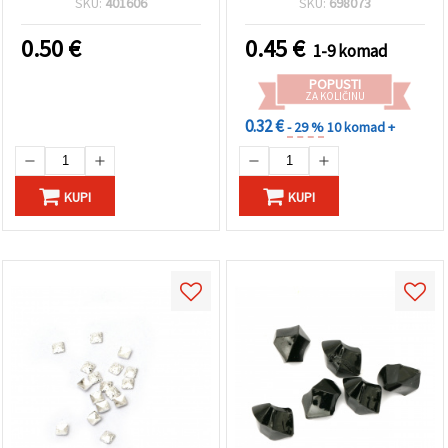
SKU:
401606
SKU:
698073
0.50
€
0.45
€
1-9 komad
POPUSTI
ZA KOLIČINU
0.32 €
- 29 %
10 komad +
KUPI
KUPI