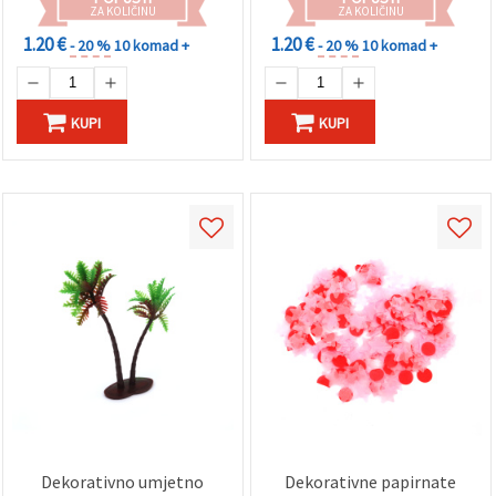
ZA KOLIČINU
ZA KOLIČINU
1.20 €
1.20 €
- 20 %
10 komad +
- 20 %
10 komad +
KUPI
KUPI
Dekorativno umjetno
Dekorativne papirnate