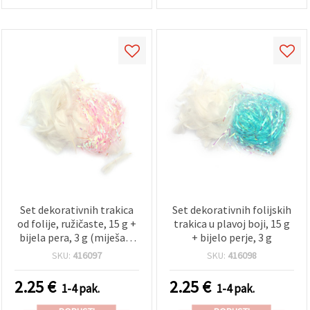
Set dekorativnih trakica
Set dekorativnih folijskih
od folije, ružičaste, 15 g +
trakica u plavoj boji, 15 g
bijela pera, 3 g (miješani
+ bijelo perje, 3 g
sadržaj)
SKU:
416097
SKU:
416098
2.25
€
2.25
€
1-4 pak.
1-4 pak.