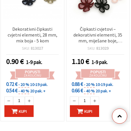
Dekorativni čipkasti
Čipkasti cvjetovi –
cvjetni elementi, 28 mm,
dekorativni elementi, 35
mix boja - 5 kom
mm, miješane boje,
pakiranje 5 kom.
SKU:
813027
SKU:
813029
0.90
€
1.10
€
1-9 pak.
1-9 pak.
POPUSTI
POPUSTI
ZA KOLIČINU
ZA KOLIČINU
0.72 €
0.88 €
- 20 %
10-19 pak.
- 20 %
10-19 pak.
0.54 €
0.66 €
- 40 %
20 pak. +
- 40 %
20 pak. +
KUPI
KUPI