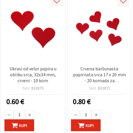
Ukrasi od velur papira u
Crvena baršunasta
obliku srca, 32x34 mm,
papirnata srca 17 x 20 mm
crveni - 10 kom
- 20 komada za
scrapbooking i dekoracije
SKU:
833873
SKU:
833871
0.60
€
0.80
€
KUPI
KUPI