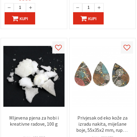
KUPI
KUPI
Mljevena pjena za hobi i
Privjesak od eko kože za
kreativne radove, 100 g
izradu nakita, miješane
boje, 55x35x2 mm, rupa 1
mm