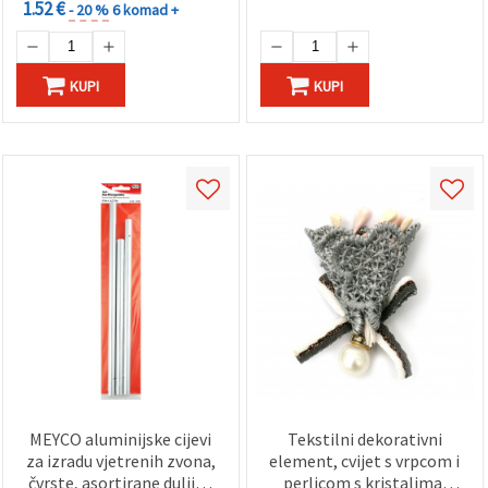
1.52 €
- 20 %
6 komad +
KUPI
KUPI
MEYCO aluminijske cijevi
Tekstilni dekorativni
za izradu vjetrenih zvona,
element, cvijet s vrpcom i
čvrste, asortirane duljine
perlicom s kristalima,