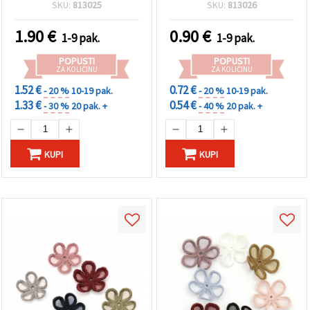
SKU:
813025
SKU:
813026
1.90
€
0.90
€
1-9 pak.
1-9 pak.
POPUSTI
POPUSTI
ZA KOLIČINU
ZA KOLIČINU
1.52 €
0.72 €
- 20 %
10-19 pak.
- 20 %
10-19 pak.
1.33 €
0.54 €
- 30 %
20 pak. +
- 40 %
20 pak. +
KUPI
KUPI