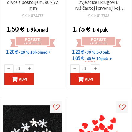
drvce s postoljem, 96 x 72
zvjezdice i krugovi u
mm
ružičastoj i crvenoj boji,
asortirano (miješano), 20
SKU:
824475
SKU:
812748
g, za rukotvorine i
scrapbooking
1.50
€
1.75
€
1-9 komad
1-4 pak.
POPUSTI
POPUSTI
ZA KOLIČINU
ZA KOLIČINU
1.20 €
1.22 €
- 20 %
10 komad +
- 30 %
5-9 pak.
1.05 €
- 40 %
10 pak. +
KUPI
KUPI