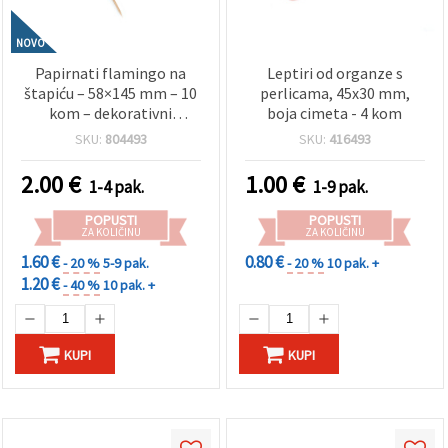
NOVO
Papirnati flamingo na
Leptiri od organze s
štapiću – 58×145 mm – 10
perlicama, 45x30 mm,
kom – dekorativni
boja cimeta - 4 kom
papirnati štapići za
SKU:
804493
SKU:
416493
zabave, torte, pića i
kreativne rukotvorine
2.00
€
1.00
€
1-4 pak.
1-9 pak.
POPUSTI
POPUSTI
ZA KOLIČINU
ZA KOLIČINU
1.60 €
0.80 €
- 20 %
5-9 pak.
- 20 %
10 pak. +
1.20 €
- 40 %
10 pak. +
KUPI
KUPI