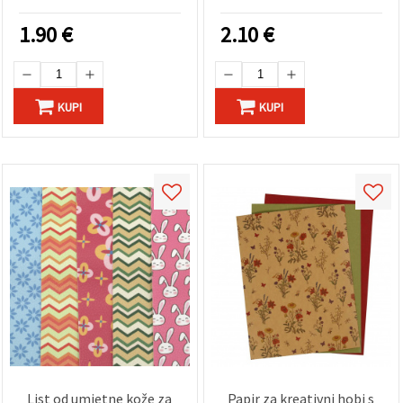
kutiji za pohranu, paket
10 kom
1.90
€
2.10
€
KUPI
KUPI
List od umjetne kože za
Papir za kreativni hobi s