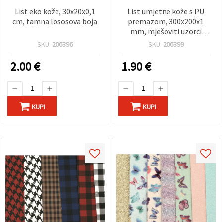
List eko kože, 30x20x0,1
List umjetne kože s PU
cm, tamna lososova boja
premazom, 300x200x1
mm, mješoviti uzorci
(mix)
SKU:
206396
SKU:
206399
2.00
€
1.90
€
KUPI
KUPI