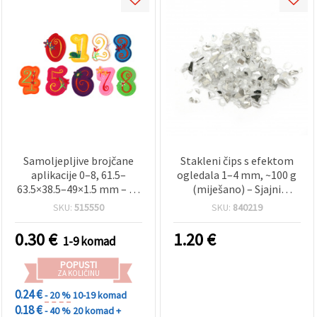
Samoljepljive brojčane
Stakleni čips s efektom
aplikacije 0–8, 61.5–
ogledala 1–4 mm, ~100 g
63.5×38.5–49×1.5 mm – za
(miješano) – Sjajni
hobi i scrapbooking
dekorativni dodatak za
SKU:
515550
SKU:
840219
hobi i kreativne projekte,
izradu nakita od smole i
0.30
€
1.20
€
1-9 komad
elegantan home decor
(srebrna boja)
POPUSTI
ZA KOLIČINU
0.24 €
- 20 %
10-19 komad
0.18 €
- 40 %
20 komad +