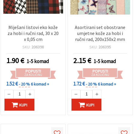
Miješani listovi eko kože
Asortirani set obostrane
za hobi i ručni rad, 30 x 20
umjetne kože za hobi i
x 0,05 cm
ručni rad, 200x150x2 mm
SKU:
206398
SKU:
206395
1.90
€
2.15
€
1-5 komad
1-5 komad
POPUSTI
POPUSTI
ZA KOLIČINU
ZA KOLIČINU
1.52 €
1.72 €
- 20 %
6 komad +
- 20 %
6 komad +
KUPI
KUPI