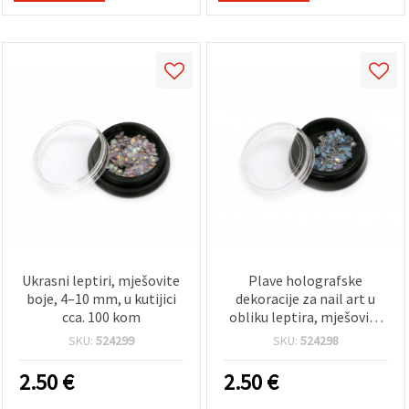
Ukrasni leptiri, mješovite
Plave holografske
boje, 4–10 mm, u kutijici
dekoracije za nail art u
cca. 100 kom
obliku leptira, mješovite
veličine 4–10 mm, oko 100
SKU:
524299
SKU:
524298
kom u kutijici s prozirnim
poklopcem, plastične
2.50
€
2.50
€
šljokice za manikuru,
epoksidnu smolu i DIY