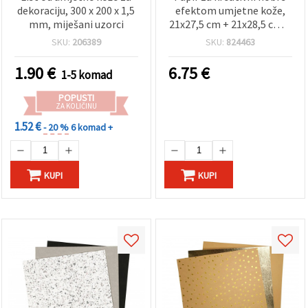
dekoraciju, 300 x 200 x 1,5
efektom umjetne kože,
mm, miješani uzorci
21x27,5 cm + 21x28,5 cm +
21x29,5 cm, 0,55 mm – set
SKU:
206389
SKU:
824463
od 3 lista
1.90
€
6.75
€
1-5 komad
POPUSTI
ZA KOLIČINU
1.52 €
- 20 %
6 komad +
KUPI
KUPI