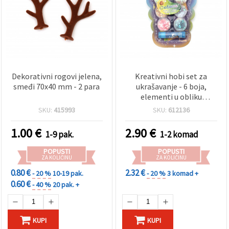
Dekorativni rogovi jelena,
Kreativni hobi set za
smeđi 70x40 mm - 2 para
ukrašavanje - 6 boja,
elementi u obliku
zvijezde, ljepilo i 2 kista
SKU:
415993
SKU:
612136
1.00
€
2.90
€
1-9 pak.
1-2 komad
POPUSTI
POPUSTI
ZA KOLIČINU
ZA KOLIČINU
0.80 €
2.32 €
- 20 %
10-19 pak.
- 20 %
3 komad +
0.60 €
- 40 %
20 pak. +
KUPI
KUPI