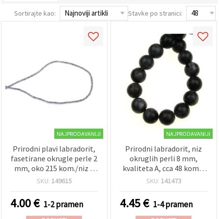
sadržaj i
oglase,
Sortirajte kao:
Stavke po stranici:
uključujući
uz pomoć
naših
partnera za
analitiku i
marketing.
Možete
pristati na
korištenje
svih
kolačića
klikom na
"Prihvati
sve!" Ili
naznačiti
NAJPRODAVANIJI
NAJPRODAVANIJI
svoje
Prirodni plavi labradorit,
Prirodni labradorit, niz
preferencije
u
fasetirane okrugle perle 2
okruglih perli 8 mm,
Postavkama
mm, oko 215 kom./niz –
kvaliteta A, cca 48 kom –
odabirom
perle od poludragog
polirane perle od
određene
SKU:
149615
SKU:
141473
kamena za izradu nakita,
poludragog kamena za
vrste
kolačića i
narukvica i ogrlica
izradu nakita, narukvica,
4.00
€
4.45
€
1-2 pramen
1-4 pramen
klikom na
ogrlica i hobi rukotvorina
gumb