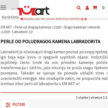
0
Koristimo
Narudžbe preko 70€ i ostvarite BESPLATNU DOSTAVU!
kolačiće
EM ART
›
Perle od dragog kamenja
(1526)
›
Drago kamenje i minerali
🍪
(1359)
›
Labradorit
(2)
Koristimo
kolačiće i
PERLE OD POLUDRAGOG KAMENA LABRADORITA
slične
tehnologije
kako bismo
Labradorit je očaravajući dragi kamen poznat po svojoj nježnoj
osigurali
ispravno
igri boja koje izviru iz njegovih suptilnih nijansi. Holistički
funkcioniranje
iscjelitelji često tvrde da ovo prirodno kamenje potiče
web-
transformaciju i zaštitu, jača intuiciju te pruža snagu tijekom
stranice,
poboljšali
promjena. Također se vjeruje da pomaže ublažiti stres i
vaše
uravnotežiti energije. Ako izrađujete nakit, ne propustite naš
korisničko
izniman izbor perli od labradorita u EM ART-u!
iskustvo i,
uz vašu
privolu,
analizirali
2 stavke | stranice 1/1
promet te
prikazivali
FILTERI
relevantniji