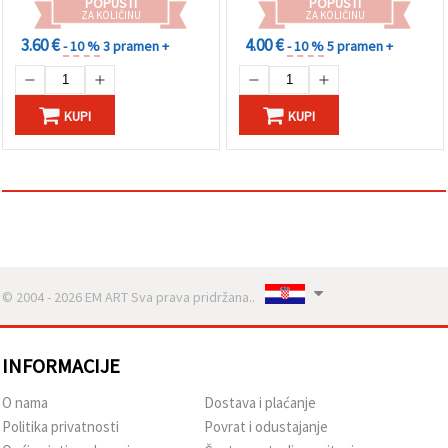
"Spremi".
POPUSTI
POPUSTI
ZA KOLIČINU
ZA KOLIČINU
3.60 €
4.00 €
- 10 %
3 pramen +
- 10 %
5 pramen +
Prihvati
sve
Postavke
KUPI
KUPI
© 2004 - 2026 EM ART Sva prava pridržana..
INFORMACIJE
O nama
Dostava i plaćanje
Politika privatnosti
Povrat i odustajanje