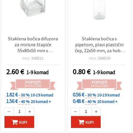
Staklena bočica difuzora
Staklena bočica s
za mirisne štapiće
pipetom, plavi plastični
55x80x50 mm s
čep, 22x50 mm, za hobi i
plastičnim poklopcem
kreativne projekte
SKU:
306521
SKU:
306539
zlatne boje
2.60
€
0.80
€
1-9 komad
1-9 komad
POPUSTI
POPUSTI
ZA KOLIČINU
ZA KOLIČINU
1.82 €
0.56 €
- 30 %
10-19 komad
- 30 %
10-19 komad
1.56 €
0.48 €
- 40 %
20 komad +
- 40 %
20 komad +
KUPI
KUPI