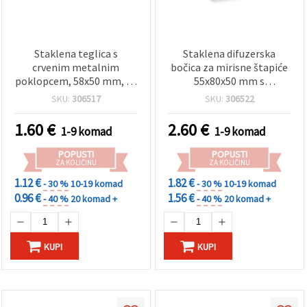
Staklena teglica s
Staklena difuzerska
crvenim metalnim
bočica za mirisne štapiće
poklopcem, 58x50 mm, 50
55x80x50 mm s
ml, za hobi i DIY
plastičnim čepom
SKU:
306517
SKU:
306522
srebrne boje
1.60
€
2.60
€
1-9 komad
1-9 komad
POPUSTI
POPUSTI
ZA KOLIČINU
ZA KOLIČINU
1.12 €
1.82 €
- 30 %
10-19 komad
- 30 %
10-19 komad
0.96 €
1.56 €
- 40 %
20 komad +
- 40 %
20 komad +
KUPI
KUPI