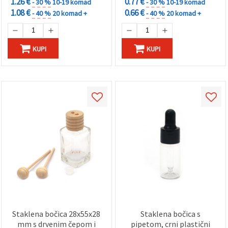
1.26 €
0.77 €
- 30 %
10-19 komad
- 30 %
10-19 komad
1.08 €
0.66 €
- 40 %
20 komad +
- 40 %
20 komad +
KUPI
KUPI
Staklena bočica 28x55x28
Staklena bočica s
mm s drvenim čepom i
pipetom, crni plastični