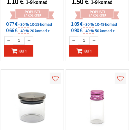
1.10
€
1.50
€
1-9 komad
1-9 komad
rukotvorine i uradi‑sam
(DIY) pohranu
POPUSTI
POPUSTI
ZA KOLIČINU
ZA KOLIČINU
0.77 €
1.05 €
- 30 %
10-19 komad
- 30 %
10-49 komad
0.66 €
0.90 €
- 40 %
20 komad +
- 40 %
50 komad +
KUPI
KUPI