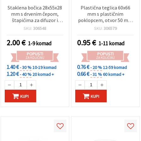
Staklena bočica 28x55x28
Plastična teglica 60x66
mm s drvenim čepom,
mm s plastičnim
štapićima za difuzor i
poklopcem, otvor 50 mm
kopčom za miris za DIY
– za hobi i ručni rad
SKU:
306548
SKU:
306579
hobi i dekoracije
2.00
€
0.95
€
1-9 komad
1-11 komad
POPUSTI
POPUSTI
ZA KOLIČINU
ZA KOLIČINU
1.40 €
0.76 €
- 30 %
10-19 komad
- 20 %
12-59 komad
1.20 €
0.66 €
- 40 %
20 komad +
- 31 %
60 komad +
KUPI
KUPI