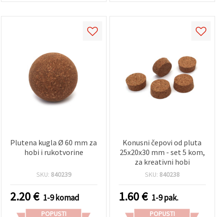
Plutena kugla Ø 60 mm za
Konusni čepovi od pluta
hobi i rukotvorine
25x20x30 mm - set 5 kom,
za kreativni hobi
SKU:
840239
SKU:
840238
2.20
€
1.60
€
1-9 komad
1-9 pak.
POPUSTI
POPUSTI