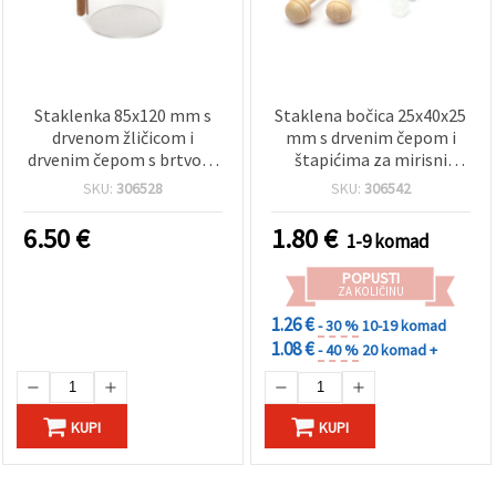
Staklenka 85x120 mm s
Staklena bočica 25x40x25
drvenom žličicom i
mm s drvenim čepom i
drvenim čepom s brtvom
štapićima za mirisni
za DIY hobi i rukotvorine
difuzor
SKU:
306528
SKU:
306542
6.50
€
1.80
€
1-9 komad
POPUSTI
ZA KOLIČINU
1.26 €
- 30 %
10-19 komad
1.08 €
- 40 %
20 komad +
KUPI
KUPI