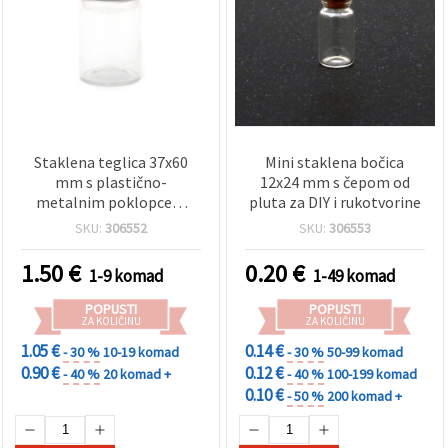
Staklena teglica 37x60
Mini staklena bočica
mm s plastično-
12x24 mm s čepom od
metalnim poklopcem
pluta za DIY i rukotvorine
srebrne boje
SKU:
306552
SKU:
306553
1.50
€
0.20
€
1-9 komad
1-49 komad
POPUSTI
POPUSTI
ZA KOLIČINU
ZA KOLIČINU
1.05 €
0.14 €
- 30 %
10-19 komad
- 30 %
50-99 komad
0.90 €
0.12 €
- 40 %
20 komad +
- 40 %
100-199 komad
0.10 €
- 50 %
200 komad +