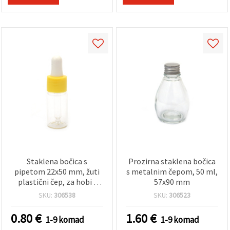
Staklena bočica s
Prozirna staklena bočica
pipetom 22x50 mm, žuti
s metalnim čepom, 50 ml,
plastični čep, za hobi i
57x90 mm
rukotvorine
SKU:
306538
SKU:
306523
0.80
€
1.60
€
1-9 komad
1-9 komad