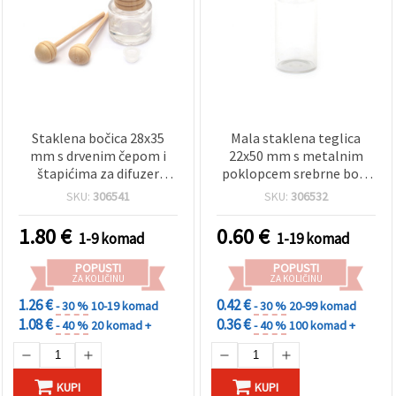
Staklena bočica 28x35
Mala staklena teglica
mm s drvenim čepom i
22x50 mm s metalnim
štapićima za difuzer
poklopcem srebrne boje
mirisa
za hobi i kreativne
SKU:
306541
SKU:
306532
projekte
1.80
€
0.60
€
1-9 komad
1-19 komad
POPUSTI
POPUSTI
ZA KOLIČINU
ZA KOLIČINU
1.26 €
0.42 €
- 30 %
10-19 komad
- 30 %
20-99 komad
1.08 €
0.36 €
- 40 %
20 komad +
- 40 %
100 komad +
KUPI
KUPI