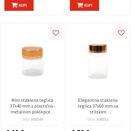
KUPI
KUPI
Mini staklena teglica
Elegantna staklena
37x40 mm s plastično-
teglica 37x60 mm sa
metalnim poklopcem
stilskim
zlatne boje za pohranu
plastično‑metalnim
SKU:
306549
SKU:
306551
kozmetike i sitnica
poklopcem u zlatnoj boji
– idealna za nakit,