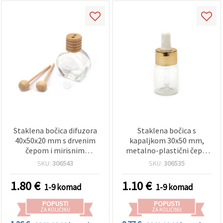
Staklena bočica difuzora
Staklena bočica s
40x50x20 mm s drvenim
kapaljkom 30x50 mm,
čepom i mirisnim
metalno-plastični čep u
štapićima
zlatnoj boji
SKU:
306543
SKU:
306535
1.80
€
1.10
€
1-9 komad
1-9 komad
POPUSTI
POPUSTI
ZA KOLIČINU
ZA KOLIČINU