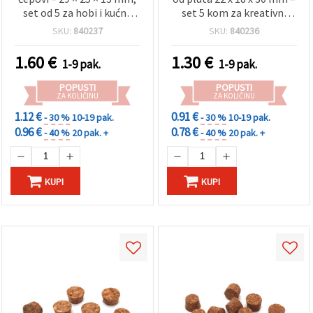
"Spremi".
set od 5 za hobi i kućne
set 5 kom za kreativni
projekte
hobi i kućne projekte
SKU:
840237
SKU:
840236
Prihvati
sve
1.60
€
1.30
€
1-9 pak.
1-9 pak.
Postavke
POPUSTI
POPUSTI
ZA KOLIČINU
ZA KOLIČINU
1.12 €
0.91 €
- 30 %
10-19 pak.
- 30 %
10-19 pak.
0.96 €
0.78 €
- 40 %
20 pak. +
- 40 %
20 pak. +
KUPI
KUPI