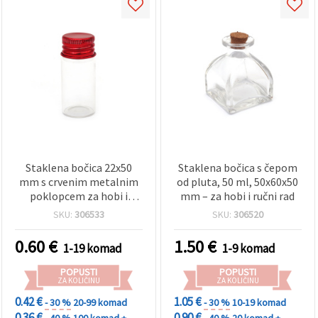
Staklena bočica 22x50
Staklena bočica s čepom
mm s crvenim metalnim
od pluta, 50 ml, 50x60x50
poklopcem za hobi i
mm – za hobi i ručni rad
rukotvorine
SKU:
306533
SKU:
306520
0.60
€
1.50
€
1-19 komad
1-9 komad
POPUSTI
POPUSTI
ZA KOLIČINU
ZA KOLIČINU
0.42 €
1.05 €
- 30 %
20-99 komad
- 30 %
10-19 komad
0.36 €
0.90 €
- 40 %
100 komad +
- 40 %
20 komad +