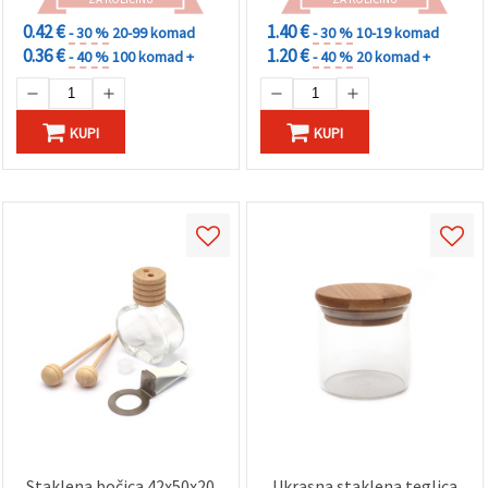
0.42 €
1.40 €
- 30 %
20-99 komad
- 30 %
10-19 komad
0.36 €
1.20 €
- 40 %
100 komad +
- 40 %
20 komad +
KUPI
KUPI
Staklena bočica 42x50x20
Ukrasna staklena teglica