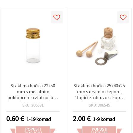
Staklena bočica 22x50
Staklena bočica 25x40x25
mm s metalnim
mm s drvenim čepom,
poklopcem u zlatnoj boji
štapići za difuzor i kopča
za hobi i kreativne
za miris
SKU:
306531
SKU:
306545
projekte
0.60
€
2.00
€
1-19 komad
1-9 komad
POPUSTI
POPUSTI
ZA KOLIČINU
ZA KOLIČINU