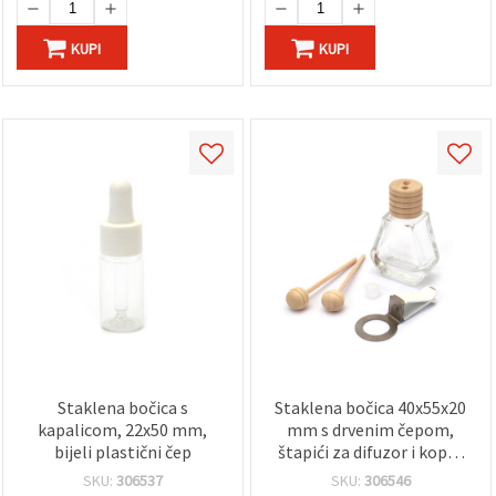
KUPI
KUPI
Staklena bočica s
Staklena bočica 40x55x20
kapalicom, 22x50 mm,
mm s drvenim čepom,
bijeli plastični čep
štapići za difuzor i kopča
za mirise
SKU:
306537
SKU:
306546