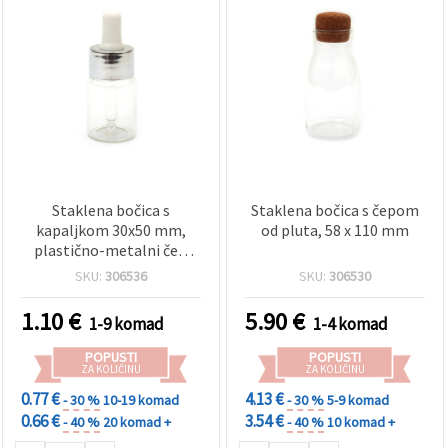
Staklena bočica s
Staklena bočica s čepom
kapaljkom 30x50 mm,
od pluta, 58 x 110 mm
plastično-metalni čep
srebrne boje
SKU:
306536
SKU:
306530
1.10
€
5.90
€
1-9 komad
1-4 komad
POPUSTI
POPUSTI
ZA KOLIČINU
ZA KOLIČINU
0.77 €
4.13 €
- 30 %
10-19 komad
- 30 %
5-9 komad
0.66 €
3.54 €
- 40 %
20 komad +
- 40 %
10 komad +