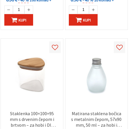
KUPI
KUPI
Staklenka 100×100×95
Matirana staklena bočica
mm s drvenim čepom i
s metalnim čepom, 57x90
brtvom – za hobi i DIY
mm, 50 ml – za hobi i