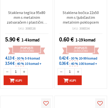
Staklena teglica 95x80
Staklena bočica 22x50
mm s metalnim
mm s ljubičastim
zatvaračem i plastičnim
metalnim poklopcem
čepom, boja inoxa, s
SKU:
306526
SKU:
306534
brtvenom gumicom
5.90
€
0.60
€
1-4 komad
1-19 komad
POPUSTI
POPUSTI
ZA KOLIČINU
ZA KOLIČINU
4.13 €
0.42 €
- 30 %
5-9 komad
- 30 %
20-99 komad
3.54 €
0.36 €
- 40 %
10 komad +
- 40 %
100 komad +
KUPI
KUPI