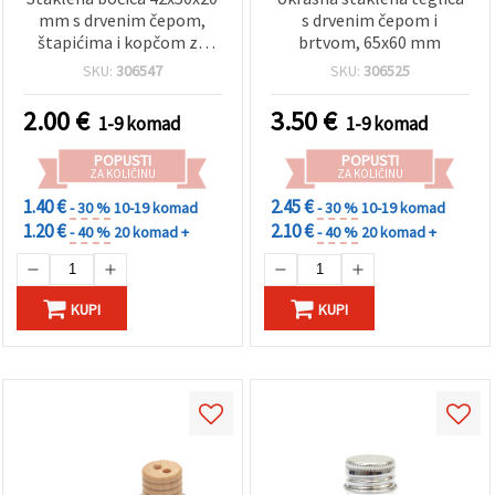
mm s drvenim čepom,
s drvenim čepom i
štapićima i kopčom za
brtvom, 65x60 mm
mirisni difuzor
SKU:
306547
SKU:
306525
2.00
€
3.50
€
1-9 komad
1-9 komad
POPUSTI
POPUSTI
ZA KOLIČINU
ZA KOLIČINU
1.40 €
2.45 €
- 30 %
10-19 komad
- 30 %
10-19 komad
1.20 €
2.10 €
- 40 %
20 komad +
- 40 %
20 komad +
KUPI
KUPI