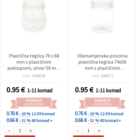
Plastična teglica 70 x 68
Višenamjenska prozirna
mm s plastičnim
plastična teglica 74x56
poklopcem, otvor 50 mm
mm s plastičnim
– spremnik za hobi i
poklopcem, promjer
SKU:
306578
SKU:
306577
rukotvorine
otvora 50 mm – idealna za
pohranu, hobi, ručni rad i
0.95
€
0.95
€
1-11 komad
1-11 komad
DIY pribor
POPUSTI
POPUSTI
ZA KOLIČINU
ZA KOLIČINU
0.76 €
0.76 €
- 20 %
12-59 komad
- 20 %
12-59 komad
0.66 €
0.66 €
- 31 %
60 komad +
- 31 %
60 komad +