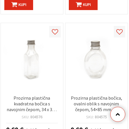
KUPI
KUPI
Prozirna plastična
Prozirna plastična bočica,
kvadratna bočica s
ovalni oblik s navojnim
navojnim čepom, 34 x 34 x
čepom, 54×85 mm, za
102 mm - za hobi i DIY
hobi i rukotvorine
SKU:
804576
SKU:
804575