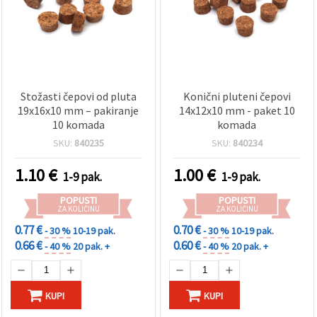
Stožasti čepovi od pluta
Konični pluteni čepovi
19x16x10 mm – pakiranje
14x12x10 mm - paket 10
10 komada
komada
SKU:
840235
SKU:
840234
1.10
€
1.00
€
1-9 pak.
1-9 pak.
POPUSTI
POPUSTI
ZA KOLIČINU
ZA KOLIČINU
0.77 €
0.70 €
- 30 %
10-19 pak.
- 30 %
10-19 pak.
0.66 €
0.60 €
- 40 %
20 pak. +
- 40 %
20 pak. +
KUPI
KUPI