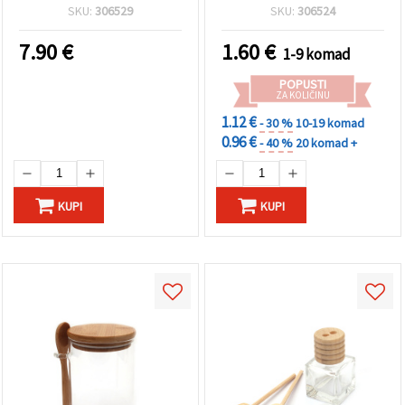
dekoracije
kreativne projekte
SKU:
306529
SKU:
306524
7.90
€
1.60
€
1-9 komad
POPUSTI
ZA KOLIČINU
1.12 €
- 30 %
10-19 komad
0.96 €
- 40 %
20 komad +
KUPI
KUPI