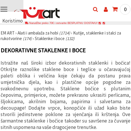
0
Koristimo
Narudžbe preko 70€ i ostvarite BESPLATNU DOSTAVU!
kolačiće
EM ART
›
Alati i ambalaža za hobi
(1714)
›
Kutije, staklenke i stalci za
🍪
rukotvorine
(174)
›
Staklenke i boce
(132)
Koristimo
kolačiće i
DEKORATIVNE STAKLENKE I BOCE
slične
tehnologije
kako bismo
Istražite naš široki izbor dekorativnih staklenki i bočica!
osigurali
ispravno
Otkrijte raznolike staklene boce i teglice u očaravajućoj
funkcioniranje
paleti oblika i veličina koje čekaju da postanu prava
web-
umjetnička djela, kao i plastične opcije pogodne za
stranice,
poboljšali
svakodnevnu upotrebu. Staklene bočice s plutanim
vaše
čepovima, primjerice, možete prekrasno ukrasiti perlicama,
korisničko
šljokicama, akrilnim bojama, papirima i salvetama za
iskustvo i,
uz vašu
decoupage! Dodajte vrpce, konopčiće ili užad kako biste
privolu,
stvorili jedinstvene poklone za vjenčanja ili krštenja. Ove
analizirali
promet te
šarmantne staklenke i bočice također su savršene za čuvanje
prikazivali
sitnih uspomena na vaše dragocjene trenutke.
relevantniji