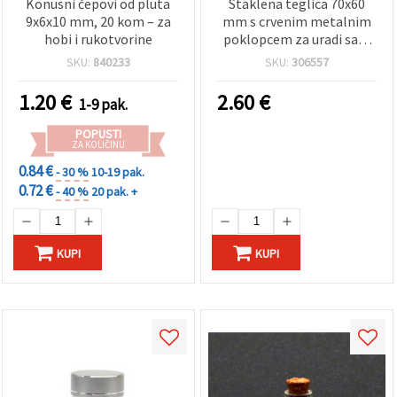
Konusni čepovi od pluta
Staklena teglica 70x60
9x6x10 mm, 20 kom – za
mm s crvenim metalnim
hobi i rukotvorine
poklopcem za uradi sam
hobi i dekoracije
SKU:
840233
SKU:
306557
1.20
€
2.60
€
1-9 pak.
POPUSTI
ZA KOLIČINU
0.84 €
- 30 %
10-19 pak.
0.72 €
- 40 %
20 pak. +
KUPI
KUPI