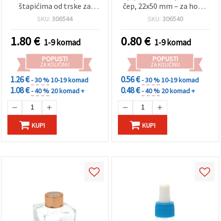
štapićima od trske za
čep, 22x50 mm – za hobi i
difuzor mirisa
ručni rad
SKU:
306544
SKU:
306540
1.80
€
0.80
€
1-9 komad
1-9 komad
POPUSTI
POPUSTI
ZA KOLIČINU
ZA KOLIČINU
1.26 €
0.56 €
- 30 %
10-19 komad
- 30 %
10-19 komad
1.08 €
0.48 €
- 40 %
20 komad +
- 40 %
20 komad +
KUPI
KUPI