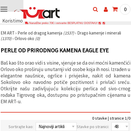
0
Koristimo
Narudžbe preko 70€ i ostvarite BESPLATNU DOSTAVU!
kolačiće
EM ART
›
Perle od dragog kamenja
(1537)
›
Drago kamenje i minerali
🍪
(1370)
›
Orlovo oko
(0)
Koristimo
kolačiće i
PERLE OD PRIRODNOG KAMENA EAGLE EYE
slične
tehnologije
kako bismo
Baš kao što orao vidi s visine, vjeruje se da ovi moćni kamenčići
osigurali
ispravno
Orlovo oko proširuju unutarnji vid osobe koja ih nosi. Izrađen u
funkcioniranje
elegantne naušnice, ogrlice i privjeske, nakit od kamena
web-
Sokolovo oko navodno potiče pozitivnost i privlači sreću.
stranice,
poboljšali
Otkrijte našu zadivljujuću kolekciju perlica od sivo-crnog
vaše
rođaka Tigrovog oka, dostupnu po pristupačnim cijenama u
korisničko
EM ART-u.
iskustvo i,
uz vašu
privolu,
analizirali
0 stavke | stranice 1/0
promet te
prikazivali
Sortirajte kao:
Stavke po stranici:
relevantniji