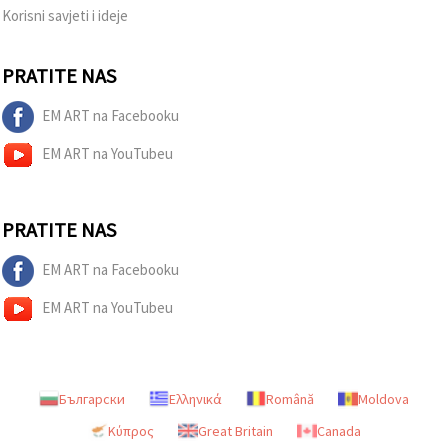
"Spremi".
Korisni savjeti i ideje
Prihvati
PRATITE NAS
sve
Postavke
EM ART na Facebooku
EM ART na YouTubeu
PRATITE NAS
EM ART na Facebooku
EM ART na YouTubeu
Български
Ελληνικά
Română
Moldova
Κύπρος
Great Britain
Canada