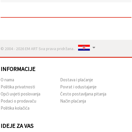
sadržaj i
oglase,
uključujući
uz pomoć
naših
partnera za
analitiku i
marketing.
Možete
pristati na
© 2004 - 2026 EM ART Sva prava pridržana..
korištenje
svih
kolačića
klikom na
INFORMACIJE
"Prihvati
sve!" Ili
O nama
Dostava i plaćanje
naznačiti
svoje
Politika privatnosti
Povrat i odustajanje
preferencije
Opći uvjeti poslovanja
Često postavljana pitanja
u
Postavkama
Podaci o prodavaču
Način plaćanja
odabirom
Politika kolačića
određene
vrste
kolačića i
klikom na
IDEJE ZA VAS
gumb