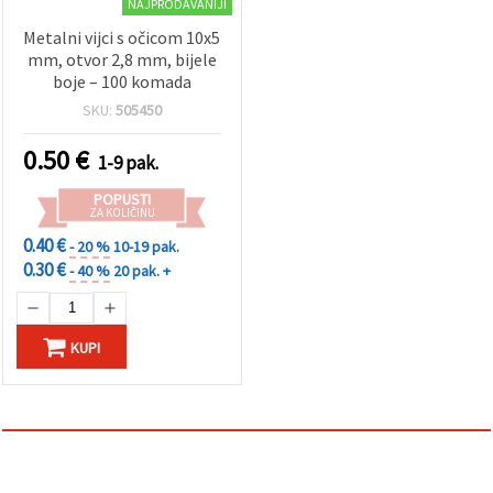
NAJPRODAVANIJI
Metalni vijci s očicom 10x5
mm, otvor 2,8 mm, bijele
boje – 100 komada
SKU:
505450
0.50
€
1-9 pak.
POPUSTI
ZA KOLIČINU
0.40 €
- 20 %
10-19 pak.
0.30 €
- 40 %
20 pak. +
KUPI