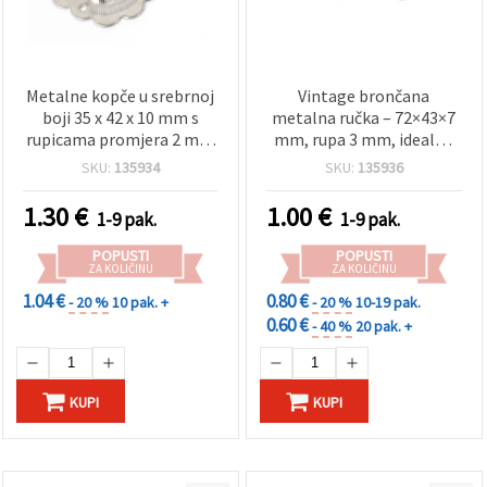
Metalne kopče u srebrnoj
Vintage brončana
boji 35 x 42 x 10 mm s
metalna ručka – 72×43×7
rupicama promjera 2 mm
mm, rupa 3 mm, idealna
– pakiranje 2 kom, za
za kutije za nakit, ladice,
SKU:
135934
SKU:
135936
izradu nakita i hobi
ormariće i uradi-sam
projekte
projekte namještaja
1.30
€
1.00
€
1-9 pak.
1-9 pak.
POPUSTI
POPUSTI
ZA KOLIČINU
ZA KOLIČINU
1.04 €
0.80 €
- 20 %
10 pak. +
- 20 %
10-19 pak.
0.60 €
- 40 %
20 pak. +
KUPI
KUPI