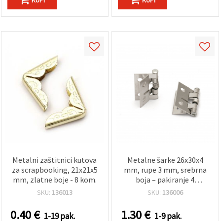
Metalni zaštitnici kutova
Metalne šarke 26x30x4
za scrapbooking, 21x21x5
mm, rupe 3 mm, srebrna
mm, zlatne boje - 8 kom.
boja – pakiranje 4
komada, za hobi i ručni
SKU:
136013
SKU:
136006
rad
0.40
€
1.30
€
1-19 pak.
1-9 pak.