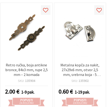
Retro ručka, boja antikne
Metalna kopča za nakit,
bronce, 84x3 mm, rupe 2,5
27x29x6 mm, otvor 2,5
mm – 2 komada
mm, srebrna boja - 5
setova
SKU:
135904
SKU:
135902
2.00
€
0.60
€
1-9 pak.
1-19 pak.
POPUSTI
POPUSTI
ZA KOLIČINU
ZA KOLIČINU