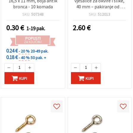
16,5 x 11 mm, boja antik
vješalice za okvire i slike,
bronca - 10 komada
40 mm – pakiranje od 2
komada
SKU:
507348
SKU:
512013
0.30
€
2.60
€
1-19 pak.
POPUSTI
ZA KOLIČINU
0.24 €
- 20 %
20-49 pak.
0.18 €
- 40 %
50 pak. +
KUPI
KUPI