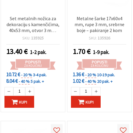
Set metalnih nožica za
Metalne šarke 17x60x4
dekoraciju s kamenčićima,
mm, rupe 3 mm, srebrne
40x53 mm, otvor 3 mm,
boje – pakiranje 2 kom
srebrna boja - 4 komada
SKU:
135925
SKU:
135926
13.40
€
1.70
€
1-2 pak.
1-9 pak.
POPUSTI
POPUSTI
ZA KOLIČINU
ZA KOLIČINU
10.72 €
1.36 €
- 20 %
3-4 pak.
- 20 %
10-19 pak.
8.04 €
1.02 €
- 40 %
5 pak. +
- 40 %
20 pak. +
KUPI
KUPI