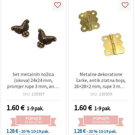
Set metalnih nožica
Metalne dekorativne
(okova) 24x24 mm,
šarke, antik zlatna boja,
promjer rupe 3 mm, antik
26×28×2 mm, rupe 3 mm –
bronca – 4 kom
set od 10 komada za
SKU:
135937
SKU:
135939
vintage projekte i ručne
radove (DIY)
1.60
€
1.60
€
1-9 pak.
1-9 pak.
POPUSTI
POPUSTI
ZA KOLIČINU
ZA KOLIČINU
1.28 €
1.28 €
- 20 %
10-19 pak.
- 20 %
10-19 pak.