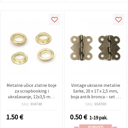
Metalne ušice zlatne boje
Vintage ukrasne metalne
za scrapbooking i
šarke, 20 x 17 x 2,5 mm,
ukrašavanje, 12x3,5 mm,
boja antik bronca – set od
otvor: 8 mm – pakiranje
10 komada za hobi i DIY
SKU:
304748
SKU:
304769
od 100 komada
projekte i dekoracije
1.50
€
0.50
€
1-19 pak.
POPUSTI