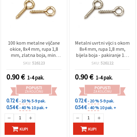
100 kom metalne vijčane
Metalni uvrtni vijci s okom
okice, 8x4 mm, rupa 1,8
8x4 mm, rupa 1,8 mm,
mm, zlatna boja, mini
bijela boja - pakiranje 100
okice za izradu nakita
komada
SKU:
526123
SKU:
526122
0.90
€
0.90
€
1-4 pak.
1-4 pak.
POPUSTI
POPUSTI
ZA KOLIČINU
ZA KOLIČINU
0.72 €
0.72 €
- 20 %
5-9 pak.
- 20 %
5-9 pak.
0.54 €
0.54 €
- 40 %
10 pak. +
- 40 %
10 pak. +
KUPI
KUPI