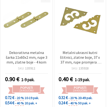
Dekorativna metalna
Metalni ukrasni kutni
šarka 11x60x2 mm, rupe 3
štitnici, zlatne boje, 37 x
mm, zlatne boje - 4 kom
37 mm, rupe promjera 2
mm, set od 4 — za knjige,
SKU:
135912
SKU:
135928
scrapbooking i namještaj
0.90
€
0.40
€
1-9 pak.
1-19 pak.
POPUSTI
POPUSTI
ZA KOLIČINU
ZA KOLIČINU
0.72 €
0.32 €
- 20 %
10-19 pak.
- 20 %
20-49 pak.
0.54 €
0.24 €
- 40 %
20 pak. +
- 40 %
50 pak. +