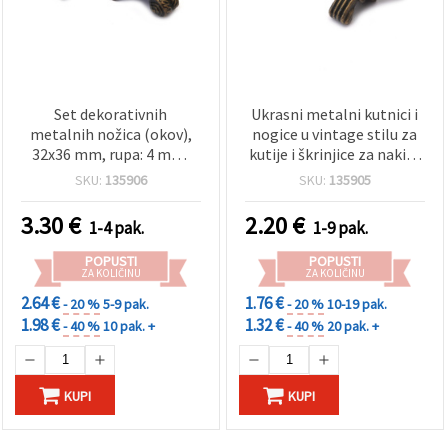
Set dekorativnih
Ukrasni metalni kutnici i
metalnih nožica (okov),
nogice u vintage stilu za
32x36 mm, rupa: 4 mm,
kutije i škrinjice za nakit i
boja bronce - 4 kom
DIY projekte, 30x30 mm,
SKU:
135906
SKU:
135905
rupa 4 mm, boja starinske
bronze, set od 4 kom.
3.30
€
2.20
€
1-4 pak.
1-9 pak.
POPUSTI
POPUSTI
ZA KOLIČINU
ZA KOLIČINU
2.64 €
1.76 €
- 20 %
5-9 pak.
- 20 %
10-19 pak.
1.98 €
1.32 €
- 40 %
10 pak. +
- 40 %
20 pak. +
KUPI
KUPI