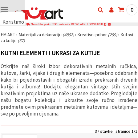
0
Koristimo
Narudžbe preko 70€ i ostvarite BESPLATNU DOSTAVU!
kolačiće
EM ART
›
Materijali za dekoraciju
(4862)
›
Kreativni pribor
(299)
›
Kutovi
🍪
za kutije
(37)
Koristimo
kolačiće i
KUTNI ELEMENTI I UKRASI ZA KUTIJE
slične
tehnologije
kako bismo
Otkrijte naš široki izbor dekorativnih metalnih ručkica,
osigurali
ispravno
kutova, šarki, vijaka i drugih elemenata—posebno odabranih
funkcioniranje
kako bi pojednostavili i obogatili izradu prekrasnih drvenih
web-
kutija i albuma! Dodajte elegantan vintage štih svojim
stranice,
poboljšali
kreativnim projektima uz naše ukrasne dodatke. Pregledajte
vaše
našu bogatu kolekciju i ukrasite svoje ručno izrađene
korisničko
predmete ovim prekrasnim metalnim kutovima i detaljima—
iskustvo i,
uz vašu
sve po povoljnim cijenama.
privolu,
analizirali
promet te
prikazivali
37 stavke | stranice 1/1
relevantniji