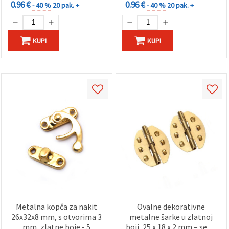
0.96 €
0.96 €
- 40 %
20 pak. +
- 40 %
20 pak. +
KUPI
KUPI
Metalna kopča za nakit
Ovalne dekorativne
26x32x8 mm, s otvorima 3
metalne šarke u zlatnoj
mm, zlatne boje - 5
boji, 25 x 18 x 2 mm – set 4