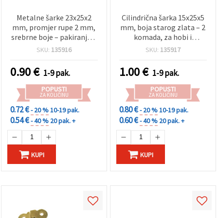
Metalne šarke 23x25x2
Cilindrična šarka 15x25x5
mm, promjer rupe 2 mm,
mm, boja starog zlata – 2
srebrne boje – pakiranje 4
komada, za hobi i
kom, za hobi i uradi sam
rukotvorine
SKU:
135916
SKU:
135917
projekte
0.90
€
1.00
€
1-9 pak.
1-9 pak.
POPUSTI
POPUSTI
ZA KOLIČINU
ZA KOLIČINU
0.72 €
0.80 €
- 20 %
10-19 pak.
- 20 %
10-19 pak.
0.54 €
0.60 €
- 40 %
20 pak. +
- 40 %
20 pak. +
KUPI
KUPI