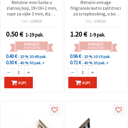
Metalne mini šarke u
Metalni vintage
zlatnoj boji, 19×16×2 mm,
filigranski kutni zaštitnici
rupe za vijke 3 mm, dizajn
za scrapbooking, u boji
s 4 rupama — pakiranje od
antikne bronce, 34x34x1,5
SKU:
136028
SKU:
136023
4 kom za DIY/uradi‑sam,
mm, promjer rupe 1,5
hobi i ručni rad, kutije za
mm, 4 kom – za albume i
0.50
€
1.20
€
1-19 pak.
1-9 pak.
nakit i male ormariće
kutije
POPUSTI
POPUSTI
ZA KOLIČINU
ZA KOLIČINU
0.40 €
0.96 €
- 20 %
20-49 pak.
- 20 %
10-19 pak.
0.30 €
0.72 €
- 40 %
50 pak. +
- 40 %
20 pak. +
KUPI
KUPI