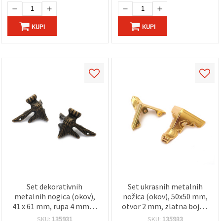
KUPI
KUPI
Set dekorativnih
Set ukrasnih metalnih
metalnih nogica (okov),
nožica (okov), 50x50 mm,
41 x 61 mm, rupa 4 mm, u
otvor 2 mm, zlatna boja –
boji bronce - 4 kom
4 kom
SKU:
135931
SKU:
135933