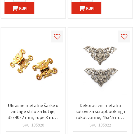
KUPI
KUPI
Ukrasne metalne šarke u
Dekorativni metalni
vintage stilu za kutije,
kutovi za scrapbooking i
32x40x2 mm, rupe 3 mm,
rukotvorine, 45x45 mm,
antikno zlatna boja – 2
rupe promjera 1 mm,
SKU:
135920
SKU:
135922
kom.
srebrne boje - 4 kom.