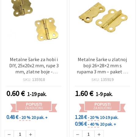
Metalne šarke za hobi i
Metalne šarke u zlatnoj
DIY, 25x20x2 mm, rupe 3
boji 26×28×2 mm s
mm, zlatne boje -
rupama 3 mm – paket 10
pakiranje 10 kom
komada za hobi i
SKU:
135918
SKU:
135919
dekoracije
0.60
€
1.60
€
1-19 pak.
1-9 pak.
POPUSTI
POPUSTI
ZA KOLIČINU
ZA KOLIČINU
0.48 €
1.28 €
- 20 %
20 pak. +
- 20 %
10-19 pak.
0.96 €
- 40 %
20 pak. +