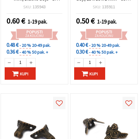
komada
kom za rukotvorine i DIY
SKU:
135943
SKU:
135911
projekte
0.60
€
0.50
€
1-19 pak.
1-19 pak.
POPUSTI
POPUSTI
ZA KOLIČINU
ZA KOLIČINU
0.48 €
0.40 €
- 20 %
20-49 pak.
- 20 %
20-49 pak.
0.36 €
0.30 €
- 40 %
50 pak. +
- 40 %
50 pak. +
KUPI
KUPI