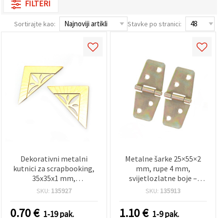
FILTERI
sadržaj i
oglase,
uključujući
Sortirajte kao:
Stavke po stranici:
uz pomoć
naših
partnera za
analitiku i
marketing.
Možete
pristati na
korištenje
svih
kolačića
klikom na
"Prihvati
sve!" Ili
naznačiti
svoje
preferencije
u
Dekorativni metalni
Metalne šarke 25×55×2
Postavkama
kutnici za scrapbooking,
mm, rupe 4 mm,
odabirom
35x35x1 mm,
svijetlozlatne boje –
određene
svijetlozlatna boja – 4
pakiranje od 4 kom
vrste
SKU:
135927
SKU:
135913
kolačića i
kom
(DIY/hobi)
klikom na
0.70
€
1.10
€
gumb
1-19 pak.
1-9 pak.