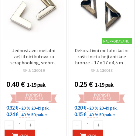
NAJPRODAVANIJI
Jednostavni metalni
Dekorativni metalni kutni
zaštitnici kutova za
zaštitnici u boji antikne
scrapbooking, srebrne
bronze – 17 x 17 x 4,5 mm,
boje, 20 x 20 x 5 mm – 8
set 8 kom, idealni za
SKU:
136019
SKU:
136018
kom
scrapbooking, albume,
kutije za nakit, knjige i
0.40
€
0.25
€
1-19 pak.
1-19 pak.
uradi sam (DIY) projekte
POPUSTI
POPUSTI
ZA KOLIČINU
ZA KOLIČINU
0.32 €
0.20 €
- 20 %
20-49 pak.
- 20 %
20-49 pak.
0.24 €
0.15 €
- 40 %
50 pak. +
- 40 %
50 pak. +
KUPI
KUPI