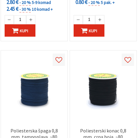
2.80 €
0.80 €
- 20 %
5-9 komad
- 20 %
5 pak. +
2.45 €
- 30 %
10 komad +
KUPI
KUPI
Poliesterska špaga 0,8
Poliesterski konac 0,8
mm, tamnoplava, ~80
mm, crna boja, ~80