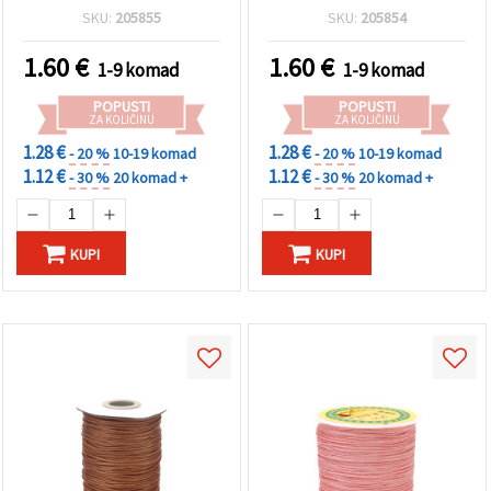
višenamjensko uže za
višenamjensko uže, ~1 m
SKU:
205855
SKU:
205854
hobi i DIY, cca. 1 m
1.60
€
1.60
€
1-9 komad
1-9 komad
POPUSTI
POPUSTI
ZA KOLIČINU
ZA KOLIČINU
1.28 €
1.28 €
- 20 %
10-19 komad
- 20 %
10-19 komad
1.12 €
1.12 €
- 30 %
20 komad +
- 30 %
20 komad +
KUPI
KUPI