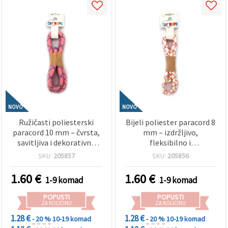
NOVO
NOVO
Ružičasti poliesterski
Bijeli poliester paracord 8
paracord 10 mm – čvrsta,
mm – izdržljivo,
savitljiva i dekorativna
fleksibilno i
vrvica za hobi i
višenamjensko uže za
SKU:
205857
SKU:
205856
rukotvorine, ~1 m
hobi i uradi sam, cca 1 m
1.60
€
1.60
€
1-9 komad
1-9 komad
POPUSTI
POPUSTI
ZA KOLIČINU
ZA KOLIČINU
1.28 €
1.28 €
- 20 %
10-19 komad
- 20 %
10-19 komad