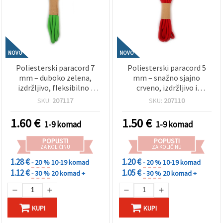
NOVO
NOVO
Poliesterski paracord 7
Poliesterski paracord 5
mm – duboko zelena,
mm – snažno sjajno
izdržljivo, fleksibilno i
crveno, izdržljivo i
dekorativno uže za hobi i
fleksibilno ukrasno uže za
SKU:
207117
SKU:
207110
rukotvorine, ~2 m
hobi i rukotvorine, ~3 m
1.60
€
1.50
€
1-9 komad
1-9 komad
POPUSTI
POPUSTI
ZA KOLIČINU
ZA KOLIČINU
1.28 €
1.20 €
- 20 %
10-19 komad
- 20 %
10-19 komad
1.12 €
1.05 €
- 30 %
20 komad +
- 30 %
20 komad +
KUPI
KUPI