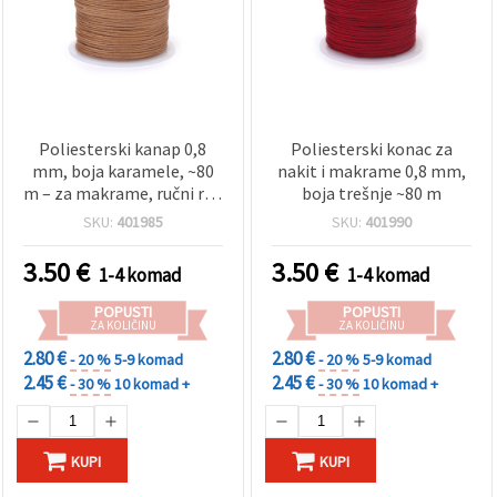
Poliesterski kanap 0,8
Poliesterski konac za
mm, boja karamele, ~80
nakit i makrame 0,8 mm,
m – za makrame, ručni rad
boja trešnje ~80 m
i izradu nakita
SKU:
401985
SKU:
401990
3.50
€
3.50
€
1-4 komad
1-4 komad
POPUSTI
POPUSTI
ZA KOLIČINU
ZA KOLIČINU
2.80 €
2.80 €
- 20 %
5-9 komad
- 20 %
5-9 komad
2.45 €
2.45 €
- 30 %
10 komad +
- 30 %
10 komad +
KUPI
KUPI