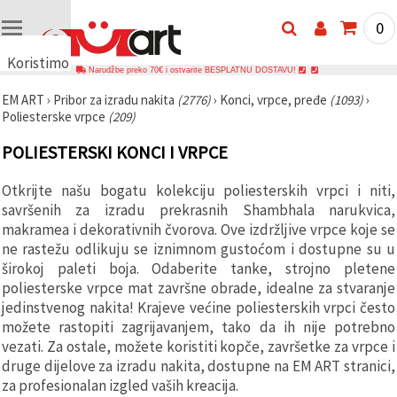
0
Koristimo
Narudžbe preko 70€ i ostvarite BESPLATNU DOSTAVU!
kolačiće
EM ART
›
Pribor za izradu nakita
(2776)
›
Konci, vrpce, pređe
(1093)
›
🍪
Poliesterske vrpce
(209)
Koristimo
kolačiće i
POLIESTERSKI KONCI I VRPCE
slične
tehnologije
kako bismo
Otkrijte našu bogatu kolekciju poliesterskih vrpci i niti,
osigurali
ispravno
savršenih za izradu prekrasnih Shambhala narukvica,
funkcioniranje
makramea i dekorativnih čvorova. Ove izdržljive vrpce koje se
web-
ne rastežu odlikuju se iznimnom gustoćom i dostupne su u
stranice,
poboljšali
širokoj paleti boja. Odaberite tanke, strojno pletene
vaše
poliesterske vrpce mat završne obrade, idealne za stvaranje
korisničko
jedinstvenog nakita! Krajeve većine poliesterskih vrpci često
iskustvo i,
uz vašu
možete rastopiti zagrijavanjem, tako da ih nije potrebno
privolu,
vezati. Za ostale, možete koristiti kopče, završetke za vrpce i
analizirali
promet te
druge dijelove za izradu nakita, dostupne na EM ART stranici,
prikazivali
za profesionalan izgled vaših kreacija.
relevantniji