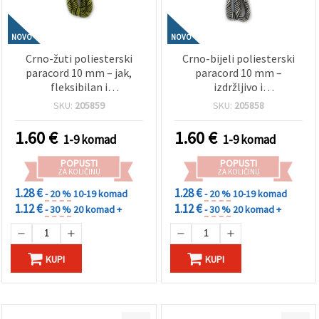
NOVO
NOVO
Crno-žuti poliesterski
Crno-bijeli poliesterski
paracord 10 mm – jak,
paracord 10 mm –
fleksibilan i
izdržljivo i
višenamjenski užet, ~1 m
višefunkcionalno uže, cca
SKU:
205859
SKU:
205858
duljine
1 m za hobi i rukotvorine
1.60
€
1.60
€
1-9 komad
1-9 komad
POPUSTI
POPUSTI
ZA KOLIČINU
ZA KOLIČINU
1.28 €
1.28 €
- 20 %
10-19 komad
- 20 %
10-19 komad
1.12 €
1.12 €
- 30 %
20 komad +
- 30 %
20 komad +
KUPI
KUPI