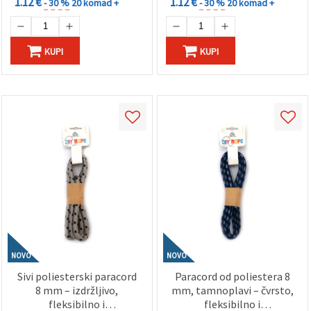
1.12 €
1.12 €
- 30 %
20 komad +
- 30 %
20 komad +
KUPI
KUPI
NOVO
NOVO
Sivi poliesterski paracord
Paracord od poliestera 8
8 mm – izdržljivo,
mm, tamnoplavi – čvrsto,
fleksibilno i
fleksibilno i