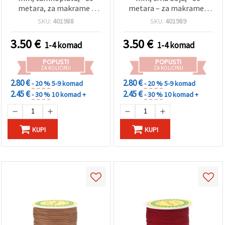
metara, za makrame i
metara – za makrame i
izradu nakita
izradu nakita
SKU:
401988
SKU:
401989
3.50
€
3.50
€
1-4 komad
1-4 komad
POPUSTI
POPUSTI
ZA KOLIČINU
ZA KOLIČINU
2.80 €
2.80 €
- 20 %
5-9 komad
- 20 %
5-9 komad
2.45 €
2.45 €
- 30 %
10 komad +
- 30 %
10 komad +
KUPI
KUPI