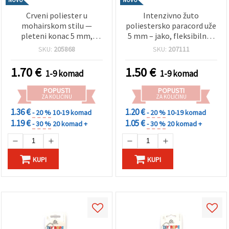
Crveni poliester u
Intenzivno žuto
mohairskom stilu —
poliestersko paracord uže
pleteni konac 5 mm,
5 mm – jako, fleksibilno i
pahuljast, čvrst i
dekorativno za hobi i
SKU:
205868
SKU:
207111
dekorativan, kolut ~2,7 m
uradi-sam, ~3 m
1.70
€
1.50
€
1-9 komad
1-9 komad
POPUSTI
POPUSTI
ZA KOLIČINU
ZA KOLIČINU
1.36 €
1.20 €
- 20 %
10-19 komad
- 20 %
10-19 komad
1.19 €
1.05 €
- 30 %
20 komad +
- 30 %
20 komad +
KUPI
KUPI