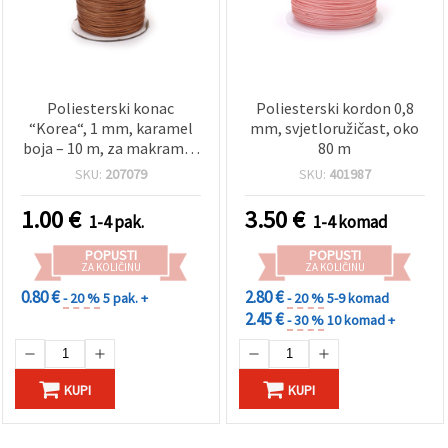
Poliesterski konac
Poliesterski kordon 0,8
“Korea“, 1 mm, karamel
mm, svjetloružičast, oko
boja – 10 m, za makrame i
80 m
izradu nakita
SKU:
207079
SKU:
401987
1.00
€
3.50
€
1-4 pak.
1-4 komad
POPUSTI
POPUSTI
ZA KOLIČINU
ZA KOLIČINU
0.80 €
2.80 €
- 20 %
5 pak. +
- 20 %
5-9 komad
2.45 €
- 30 %
10 komad +
KUPI
KUPI