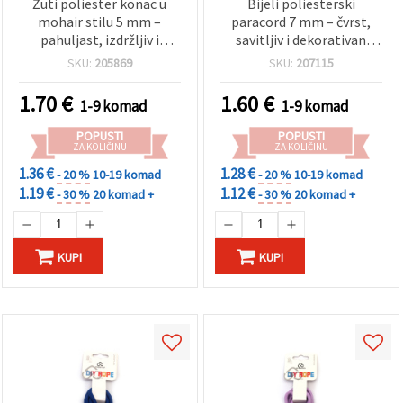
Žuti poliester konac u
Bijeli poliesterski
mohair stilu 5 mm –
paracord 7 mm – čvrst,
pahuljast, izdržljiv i
savitljiv i dekorativan
dekorativan, rola ~2,7 m
konop za hobi i
SKU:
205869
SKU:
207115
rukotvorine, cca 2 m
1.70
€
1.60
€
1-9 komad
1-9 komad
POPUSTI
POPUSTI
ZA KOLIČINU
ZA KOLIČINU
1.36 €
1.28 €
- 20 %
10-19 komad
- 20 %
10-19 komad
1.19 €
1.12 €
- 30 %
20 komad +
- 30 %
20 komad +
KUPI
KUPI