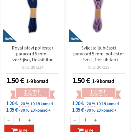
NOVO
NOVO
Royal plavi poliester
Svijetlo ljubičasti
paracord 5 mm –
paracord 5 mm, poliester
izdržljivo, fleksibilno
– čvrst, fleksibilan i
ukrasno uže za hobi, ~3 m
dekorativni kanap za
SKU:
207114
SKU:
207113
rukotvorine i hobby, ~3 m
1.50
€
1.50
€
1-9 komad
1-9 komad
POPUSTI
POPUSTI
ZA KOLIČINU
ZA KOLIČINU
1.20 €
1.20 €
- 20 %
10-19 komad
- 20 %
10-19 komad
1.05 €
1.05 €
- 30 %
20 komad +
- 30 %
20 komad +
KUPI
KUPI