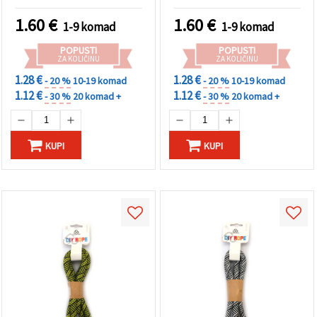
rukotvorine, ~2 m
1.60
€
1.60
€
1-9 komad
1-9 komad
POPUSTI
POPUSTI
ZA KOLIČINU
ZA KOLIČINU
1.28 €
1.28 €
- 20 %
10-19 komad
- 20 %
10-19 komad
1.12 €
1.12 €
- 30 %
20 komad +
- 30 %
20 komad +
KUPI
KUPI