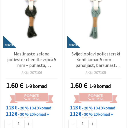
NOVO
NOVO
Maslinasto zelena
Svijetloplavi poliesterski
poliester chenille vrpca 5
šenil konac 5 mm –
mm – puhasta,
pahuljast, baršunast
baršunasta i ukrasna
dekorativni konac za hobi
SKU:
207106
SKU:
207105
pređa, rola ~1,8 m
i rukotvorine, rola ~1,8 m
1.60
€
1.60
€
1-9 komad
1-9 komad
POPUSTI
POPUSTI
ZA KOLIČINU
ZA KOLIČINU
1.28 €
1.28 €
- 20 %
10-19 komad
- 20 %
10-19 komad
1.12 €
1.12 €
- 30 %
20 komad +
- 30 %
20 komad +