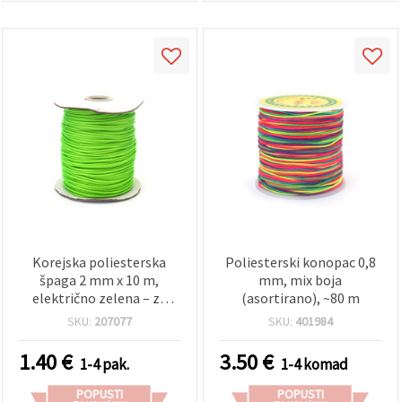
Korejska poliesterska
Poliesterski konopac 0,8
špaga 2 mm x 10 m,
mm, mix boja
električno zelena – za
(asortirano), ~80 m
makrame, perlice,
SKU:
207077
SKU:
401984
narukvice i izradu nakita
1.40
€
3.50
€
1-4 pak.
1-4 komad
POPUSTI
POPUSTI