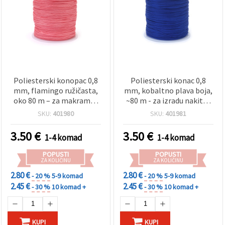
Poliesterski konopac 0,8
Poliesterski konac 0,8
mm, flamingo ružičasta,
mm, kobaltno plava boja,
oko 80 m – za makrame i
~80 m - za izradu nakita i
ručni rad
hobi rukotvorine
SKU:
401980
SKU:
401981
3.50
€
3.50
€
1-4 komad
1-4 komad
POPUSTI
POPUSTI
ZA KOLIČINU
ZA KOLIČINU
2.80 €
2.80 €
- 20 %
5-9 komad
- 20 %
5-9 komad
2.45 €
2.45 €
- 30 %
10 komad +
- 30 %
10 komad +
KUPI
KUPI