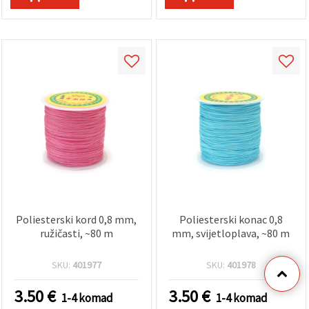
Poliesterski kord 0,8 mm,
Poliesterski konac 0,8
ružičasti, ~80 m
mm, svijetloplava, ~80 m
SKU:
401977
SKU:
401978
3.50
€
3.50
€
1-4 komad
1-4 komad