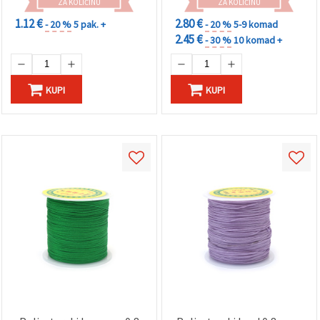
ZA KOLIČINU
ZA KOLIČINU
1.12 €
2.80 €
- 20 %
5 pak. +
- 20 %
5-9 komad
2.45 €
- 30 %
10 komad +
KUPI
KUPI