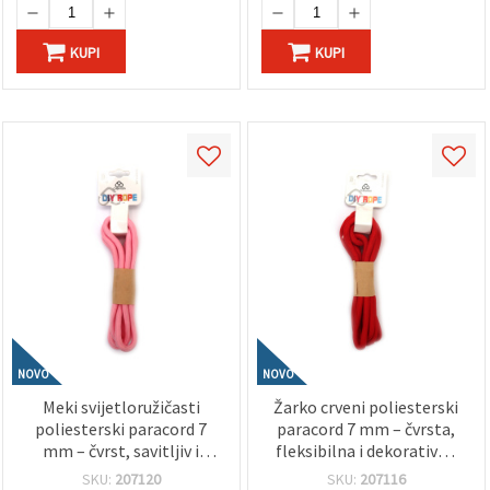
KUPI
KUPI
NOVO
NOVO
Meki svijetloružičasti
Žarko crveni poliesterski
poliesterski paracord 7
paracord 7 mm – čvrsta,
mm – čvrst, savitljiv i
fleksibilna i dekorativna
ukrasni konop za hobi i
vrvica za hobi i DIY, ~2 m
SKU:
207120
SKU:
207116