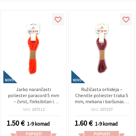
NOVO
NOVO
Jarko narančasti
Ružičasta orhideja –
poliester paracord 5 mm
Chenille poliester traka 5
– čvrst, fleksibilan i
mm, mekana i baršunasta
dekorativan užet za hobi i
dekorativna hobi trakica,
SKU:
207112
SKU:
207107
rukotvorine, cca 3 m
cca 1,8 m
1.50
€
1.60
€
1-9 komad
1-9 komad
POPUSTI
POPUSTI