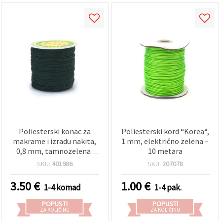
Poliesterski konac za
Poliesterski kord “Korea“,
makrame i izradu nakita,
1 mm, električno zelena –
0,8 mm, tamnozelena,
10 metara
oko 80 m
SKU:
401986
SKU:
207078
3.50
€
1.00
€
1-4 komad
1-4 pak.
POPUSTI
POPUSTI
ZA KOLIČINU
ZA KOLIČINU