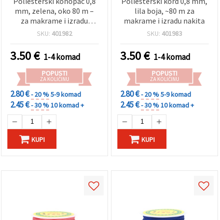
Poliesterski konopac 0,8
Poliesterski kord 0,8 mm,
mm, zelena, oko 80 m –
lila boja, ~80 m za
za makrame i izradu
makrame i izradu nakita
nakita
SKU:
401982
SKU:
401983
3.50
€
3.50
€
1-4 komad
1-4 komad
POPUSTI
POPUSTI
ZA KOLIČINU
ZA KOLIČINU
2.80 €
2.80 €
- 20 %
5-9 komad
- 20 %
5-9 komad
2.45 €
2.45 €
- 30 %
10 komad +
- 30 %
10 komad +
KUPI
KUPI