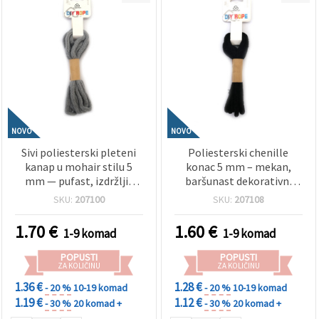
NOVO
NOVO
Sivi poliesterski pleteni
Poliesterski chenille
kanap u mohair stilu 5
konac 5 mm – mekan,
mm — pufast, izdržljiv
baršunast dekorativni
ukrasni materijal za hobi i
predivo za hobi i ručni rad,
SKU:
207100
SKU:
207108
rukotvorine, kolut ~2,7 m
rola ~1,8 m
1.70
€
1.60
€
1-9 komad
1-9 komad
POPUSTI
POPUSTI
ZA KOLIČINU
ZA KOLIČINU
1.36 €
1.28 €
- 20 %
10-19 komad
- 20 %
10-19 komad
1.19 €
1.12 €
- 30 %
20 komad +
- 30 %
20 komad +