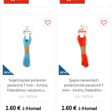
NOVO
NOVO
Svijetloplavi poliester
Sjajno narančasti
paracord 7 mm – čvrsto,
poliesterski paracord 7
fleksibilno i ukrasno uže
mm – čvrsto, fleksibilno i
za hobi i rukotvorine, cca
dekorativno užad za hobi,
SKU:
207119
SKU:
207118
2 m
cca 2 m
1.60
€
1.60
€
1-9 komad
1-9 komad