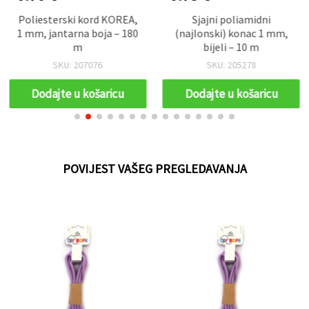
Poliesterski kord KOREA,
Sjajni poliamidni
1 mm, jantarna boja – 180
(najlonski) konac 1 mm,
m
bijeli – 10 m
SKU: 207076
SKU: 205278
Dodajte u košaricu
Dodajte u košaricu
POVIJEST VAŠEG PREGLEDAVANJA