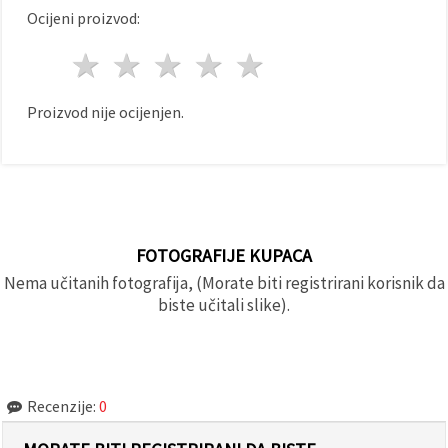
Ocijeni proizvod:
1 zvijezda
2 zvijezde
3 zvijezde
4 zvijezde
5 zvijezde
Proizvod nije ocijenjen.
FOTOGRAFIJE KUPACA
Nema učitanih fotografija, (Morate biti registrirani korisnik da
biste učitali slike).
Recenzije:
0