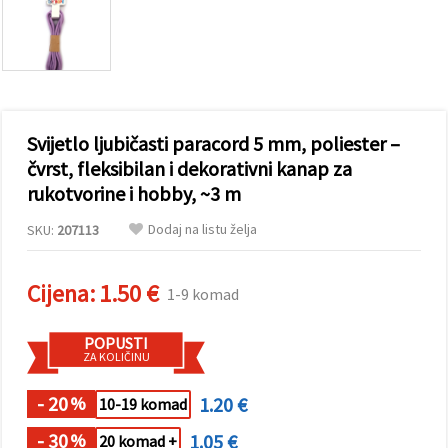
sadržaj i
oglase,
uključujući
uz pomoć
naših
partnera za
analitiku i
marketing.
Svijetlo ljubičasti paracord 5 mm, poliester –
Možete
pristati na
čvrst, fleksibilan i dekorativni kanap za
korištenje
rukotvorine i hobby, ~3 m
svih
kolačića
klikom na
Dodaj na listu želja
SKU:
207113
"Prihvati
sve!" Ili
naznačiti
Cijena:
1.50 €
svoje
1-9 komad
preferencije
u
Postavkama
POPUSTI
odabirom
ZA KOLIČINU
određene
vrste
- 20
1.20 €
kolačića i
%
10-19 komad
klikom na
gumb
- 30
1.05 €
%
20 komad +