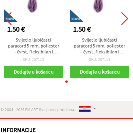
NOVO
NOVO
1.50 €
1.50 €
Svijetlo ljubičasti
Svijetlo ljubičasti
paracord 5 mm, poliester
paracord 5 mm, poliester
– čvrst, fleksibilan i
– čvrst, fleksibilan i
dekorativni kanap za
dekorativni kanap za
SKU: 207113
SKU: 207113
rukotvorine i hobby, ~3 m
rukotvorine i hobby, ~3 m
Dodajte u košaricu
Dodajte u košaricu
© 2004 - 2026 EM ART Sva prava pridržana..
INFORMACIJE