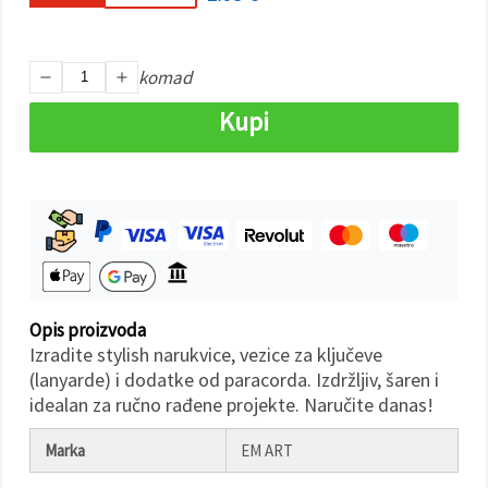
"Spremi".
Prihvati
komad
sve
Kupi
Postavke
Opis proizvoda
Izradite stylish narukvice, vezice za ključeve
(lanyarde) i dodatke od paracorda. Izdržljiv, šaren i
idealan za ručno rađene projekte. Naručite danas!
Marka
EM ART