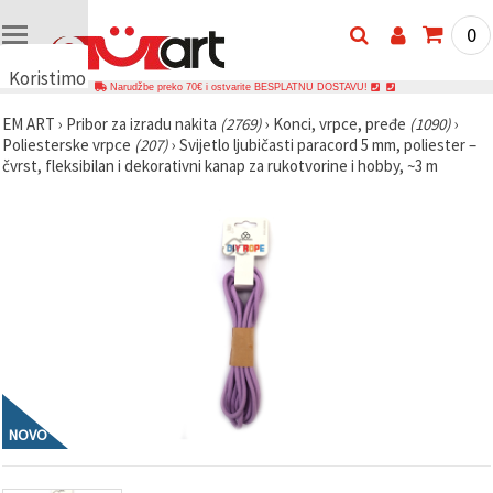
0
Koristimo
Narudžbe preko 70€ i ostvarite BESPLATNU DOSTAVU!
kolačiće
EM ART
›
Pribor za izradu nakita
(2769)
›
Konci, vrpce, pređe
(1090)
›
🍪
Poliesterske vrpce
(207)
›
Svijetlo ljubičasti paracord 5 mm, poliester –
Koristimo
čvrst, fleksibilan i dekorativni kanap za rukotvorine i hobby, ~3 m
kolačiće i
slične
tehnologije
kako bismo
osigurali
ispravno
funkcioniranje
web-
stranice,
poboljšali
vaše
korisničko
iskustvo i,
uz vašu
privolu,
analizirali
NOVO
promet te
prikazivali
relevantniji