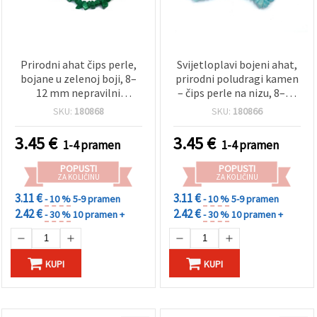
Prirodni ahat čips perle,
Svijetloplavi bojeni ahat,
bojane u zelenoj boji, 8–
prirodni poludragi kamen
12 mm nepravilni
– čips perle na nizu, 8–12
središnje probušeni
mm nepravilni
SKU:
180868
SKU:
180866
komadići, niz cca 85 cm
grumenčići, ~85 cm (33.5
(33,5 inča), za izradu
inča), za uradi sam (DIY)
3.45
€
3.45
€
1-4 pramen
1-4 pramen
nakita, nizanje, ogrlice i
izradu nakita: narukvice,
narukvice
ogrlice, naušnice
POPUSTI
POPUSTI
ZA KOLIČINU
ZA KOLIČINU
3.11 €
3.11 €
- 10 %
5-9 pramen
- 10 %
5-9 pramen
2.42 €
2.42 €
- 30 %
10 pramen +
- 30 %
10 pramen +
KUPI
KUPI