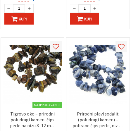
KUPI
KUPI
NAJPRODAVANIJI
Tigrovo oko – prirodni
Prirodni plavi sodalit
poludragi kamen, čips
(poludragi kamen) –
perle na nizu 8–12 mm
polirane čips perle, niz 8–