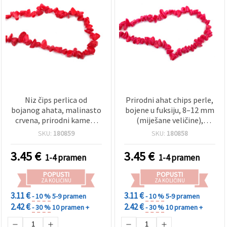
Niz čips perlica od
Prirodni ahat chips perle,
bojanog ahata, malinasto
bojene u fuksiju, 8–12 mm
crvena, prirodni kamen,
(miješane veličine),
mješovite veličine 8–12
nepravilno polirane, puni
SKU:
180859
SKU:
180858
mm, cca 85 cm (33 inča),
niz cca 85 cm (33 in) za
za izradu nakita, DIY
izradu nakita, DIY ogrlica i
3.45
€
3.45
€
1-4 pramen
1-4 pramen
ogrlice i narukvice
narukvica
POPUSTI
POPUSTI
ZA KOLIČINU
ZA KOLIČINU
3.11 €
3.11 €
- 10 %
5-9 pramen
- 10 %
5-9 pramen
2.42 €
2.42 €
- 30 %
10 pramen +
- 30 %
10 pramen +