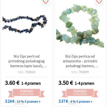
Niz čips perli od
Niz čips perlica od
prirodnog poludragog
amazonita – prirodni
kamena lapis lazuli,
poludragi kamen,
polirane, plave, 8–12 mm,
miješane veličine 8–12
SKU:
702820
SKU:
702809
približno 90 cm
mm, nepravilne
tromlovane, cca 90 cm,
3.60
€
3.50
€
1-4 pramen
1-4 pramen
plavo-zelene bušene
perle za DIY izradu nakita
POPUSTI
POPUSTI
(narukvice, ogrlice,
ZA KOLIČINU
ZA KOLIČINU
naušnice)
3.24 €
3.37 €
- 10 %
5 pramen +
- 4 %
5 pramen +