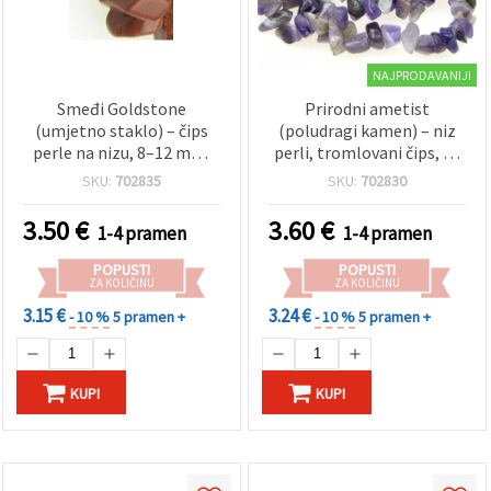
NAJPRODAVANIJI
Smeđi Goldstone
Prirodni ametist
(umjetno staklo) – čips
(poludragi kamen) – niz
perle na nizu, 8–12 mm,
perli, tromlovani čips, za
~90 cm / 36 in – za izradu
izradu nakita, ljubičasta,
SKU:
702835
SKU:
702830
nakita, perlanje i
8–12 mm ~ 90 cm
kreativne rukotvorine
3.50
€
3.60
€
1-4 pramen
1-4 pramen
POPUSTI
POPUSTI
ZA KOLIČINU
ZA KOLIČINU
3.15 €
3.24 €
- 10 %
5 pramen +
- 10 %
5 pramen +
KUPI
KUPI