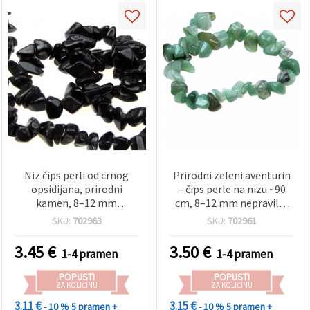
Niz čips perli od crnog
Prirodni zeleni aventurin
opsidijana, prirodni
– čips perle na nizu ~90
kamen, 8–12 mm
cm, 8–12 mm nepravilni
nepravilni komadići, ~90
kamenčići, asortirano
SKU:
702963
SKU:
702961
cm (35 in) – za DIY izradu
(miks) – pribor za DIY
nakita, kreativne
izradu nakita, ogrlica i
3.45
€
3.50
€
1-4 pramen
1-4 pramen
rukotvorine i projekte s
narukvica
ljekovitim kristalima
POPUSTI
POPUSTI
ZA KOLIČINU
ZA KOLIČINU
3.11 €
3.15 €
- 10 %
5 pramen +
- 10 %
5 pramen +