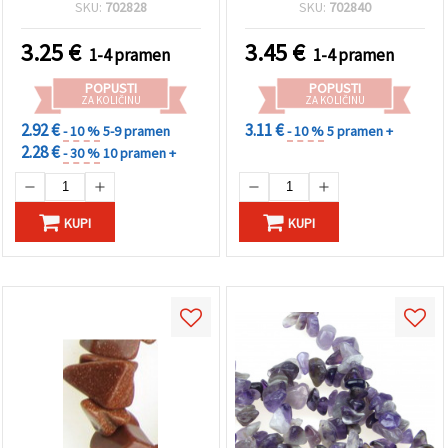
(mješovito), ~90 cm, za
12 mm ~ 90 cm
SKU:
702828
SKU:
702840
izradu nakita
3.25
€
3.45
€
1-4 pramen
1-4 pramen
POPUSTI
POPUSTI
ZA KOLIČINU
ZA KOLIČINU
2.92 €
3.11 €
- 10 %
5-9 pramen
- 10 %
5 pramen +
2.28 €
- 30 %
10 pramen +
KUPI
KUPI