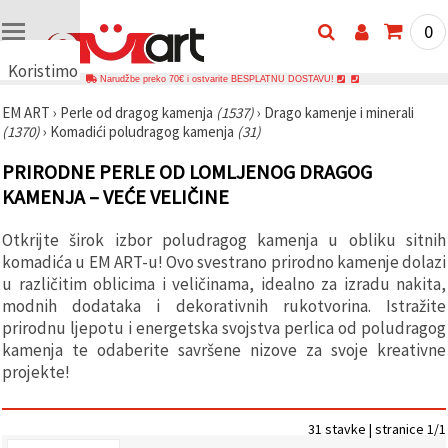
0
Koristimo
Narudžbe preko 70€ i ostvarite BESPLATNU DOSTAVU!
kolačiće
EM ART
›
Perle od dragog kamenja
(1537)
›
Drago kamenje i minerali
🍪
(1370)
›
Komadići poludragog kamenja
(31)
Koristimo
kolačiće i
PRIRODNE PERLE OD LOMLJENOG DRAGOG
slične
tehnologije
KAMENJA – VEĆE VELIČINE
kako bismo
osigurali
ispravno
Otkrijte širok izbor poludragog kamenja u obliku sitnih
funkcioniranje
komadića u EM ART-u! Ovo svestrano prirodno kamenje dolazi
web-
stranice,
u različitim oblicima i veličinama, idealno za izradu nakita,
poboljšali
modnih dodataka i dekorativnih rukotvorina. Istražite
vaše
prirodnu ljepotu i energetska svojstva perlica od poludragog
korisničko
iskustvo i,
kamenja te odaberite savršene nizove za svoje kreativne
uz vašu
projekte!
privolu,
analizirali
promet te
prikazivali
31 stavke | stranice 1/1
relevantniji