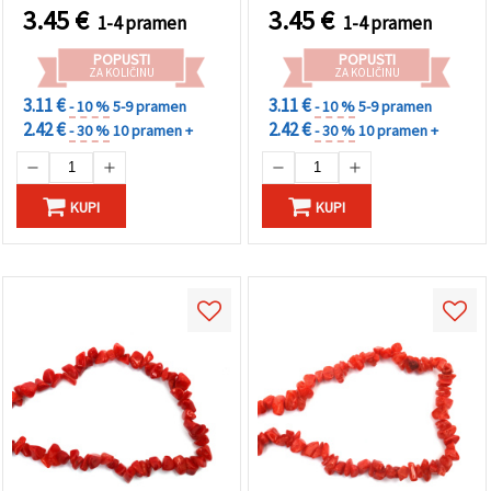
kamen za DIY izradu
od poludragog kamena za
3.45
€
3.45
€
1-4 pramen
1-4 pramen
nakita
izradu nakita i uradi-
sam/DIY projekte
POPUSTI
POPUSTI
ZA KOLIČINU
ZA KOLIČINU
3.11 €
3.11 €
- 10 %
5-9 pramen
- 10 %
5-9 pramen
2.42 €
2.42 €
- 30 %
10 pramen +
- 30 %
10 pramen +
KUPI
KUPI