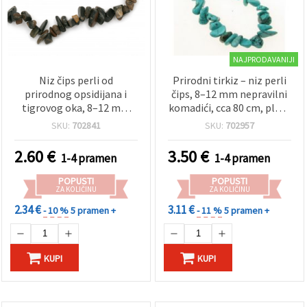
NAJPRODAVANIJI
Niz čips perli od
Prirodni tirkiz – niz perli
prirodnog opsidijana i
čips, 8–12 mm nepravilni
tigrovog oka, 8–12 mm
komadići, cca 80 cm, plave
neregularni polirani
kamene perle za izradu
SKU:
702841
SKU:
702957
kamenčići, ~90 cm (35 in),
nakita, DIY narukvice i
smeđa/crna, za DIY izradu
ogrlice
2.60
€
3.50
€
1-4 pramen
1-4 pramen
nakita, perlanje i hobi
rukotvorine
POPUSTI
POPUSTI
ZA KOLIČINU
ZA KOLIČINU
2.34 €
3.11 €
- 10 %
5 pramen +
- 11 %
5 pramen +
KUPI
KUPI