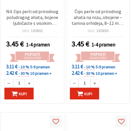
Nit čips perli od prirodnog
Čips perle od prirodnog
poludragog ahata, bojene
ahata na nizu, obojene –
ljubičaste s visokim
tamna orhideja, 8–12 mm,
sjajem, 8–12 mm, ~85 cm
~85 cm, za izradu nakita
SKU:
180861
SKU:
180860
– tromlovane nepravilne
perle za izradu nakita, DIY
3.45
€
3.45
€
1-4 pramen
1-4 pramen
perlanje i hobi
rukotvorine
POPUSTI
POPUSTI
ZA KOLIČINU
ZA KOLIČINU
3.11 €
3.11 €
- 10 %
5-9 pramen
- 10 %
5-9 pramen
2.42 €
2.42 €
- 30 %
10 pramen +
- 30 %
10 pramen +
KUPI
KUPI