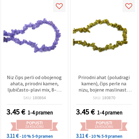
Niz čips perli od obojenog
Prirodni ahat (poludragi
ahata, prirodni kamen,
kamen), čips perle na
ljubičasto-plavi mix, 8–12
nizu, bojene maslinasto
mm ~ 85 cm
zelene, 8–12 mm
SKU:
180864
SKU:
180870
nepravilni komadići, ~85
cm – za izradu nakita, DIY
3.45
€
3.45
€
1-4 pramen
1-4 pramen
nizanje perli, narukvice i
ogrlice
POPUSTI
POPUSTI
ZA KOLIČINU
ZA KOLIČINU
3.11 €
3.11 €
- 10 %
5-9 pramen
- 10 %
5-9 pramen