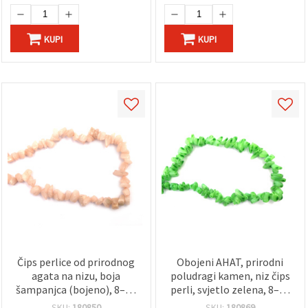
KUPI
KUPI
Čips perlice od prirodnog
Obojeni AHAT, prirodni
agata na nizu, boja
poludragi kamen, niz čips
šampanjca (bojeno), 8–12
perli, svjetlo zelena, 8–12
mm nepravilni polirani
mm ~ 85 cm
SKU:
180850
SKU:
180869