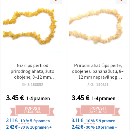
Niz čips perli od
Prirodni ahat čips perle,
prirodnog ahata, žuto
obojene u banana žutu, 8–
obojene, 8–12 mm
12 mm nepravilnog
nepravilni komadići, ~85
oblika, ~85 cm niz – perle
SKU:
180852
SKU:
180851
cm, za DIY izradu nakita
od prirodnog poludragog
kamena za DIY/uradi-sam
3.45
€
3.45
€
1-4 pramen
1-4 pramen
izradu nakita, narukvice i
ogrlice
POPUSTI
POPUSTI
ZA KOLIČINU
ZA KOLIČINU
3.11 €
3.11 €
- 10 %
5-9 pramen
- 10 %
5-9 pramen
2.42 €
2.42 €
- 30 %
10 pramen +
- 30 %
10 pramen +