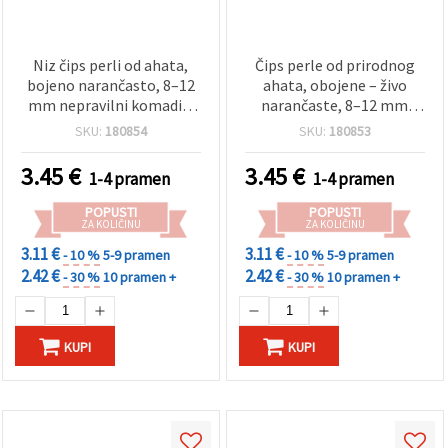
Niz čips perli od ahata,
Čips perle od prirodnog
bojeno narančasto, 8–12
ahata, obojene – živo
mm nepravilni komadići
narančaste, 8–12 mm
~85 cm (33,5 inča) — perle
(miješano), niz ~85 cm –
SKU:
180854
SKU:
180853
od prirodnog kamena za
za izradu nakita, perlanje i
izradu nakita, ogrlica,
DIY hobi projekte
3.45
€
3.45
€
1-4 pramen
1-4 pramen
narukvica i rukotvorina
POPUSTI
POPUSTI
ZA KOLIČINU
ZA KOLIČINU
3.11 €
3.11 €
- 10 %
5-9 pramen
- 10 %
5-9 pramen
2.42 €
2.42 €
- 30 %
10 pramen +
- 30 %
10 pramen +
KUPI
KUPI