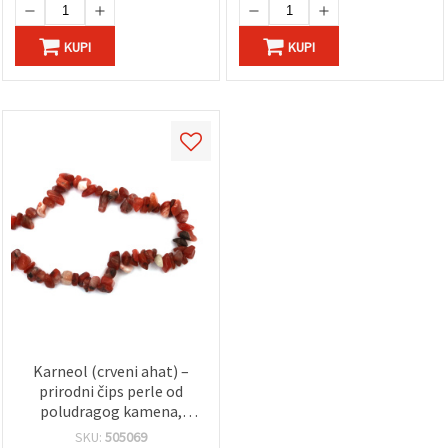
KUPI
KUPI
Karneol (crveni ahat) –
prirodni čips perle od
poludragog kamena,
polirani nepravilni
SKU:
505069