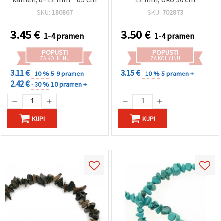
SKU:
180867
SKU:
702873
3.45
€
3.50
€
1-4 pramen
1-4 pramen
POPUSTI
POPUSTI
ZA KOLIČINU
ZA KOLIČINU
3.11 €
3.15 €
- 10 %
5-9 pramen
- 10 %
5 pramen +
2.42 €
- 30 %
10 pramen +
KUPI
KUPI