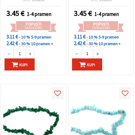
komadići, ~85 cm – perlice
od poludragog kamena za
3.45
€
3.45
€
1-4 pramen
1-4 pramen
DIY izradu nakita i
kreativni hobi
POPUSTI
POPUSTI
ZA KOLIČINU
ZA KOLIČINU
3.11 €
3.11 €
- 10 %
5-9 pramen
- 10 %
5-9 pramen
2.42 €
2.42 €
- 30 %
10 pramen +
- 30 %
10 pramen +
KUPI
KUPI