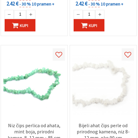
2.42 €
2.42 €
- 30 %
10 pramen +
- 30 %
10 pramen +
KUPI
KUPI
Niz čips perlica od ahata,
Bijeli ahat čips perle od
mint boja, prirodni
prirodnog kamena, niz 8-
kamen, 8–12 mm ~ 85 cm
12 mm, oko 90 cm