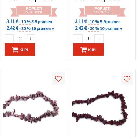
"Spremi".
POPUSTI
POPUSTI
ZA KOLIČINU
ZA KOLIČINU
Prihvati
3.11 €
3.11 €
- 10 %
5-9 pramen
- 10 %
5-9 pramen
sve
2.42 €
2.42 €
- 30 %
10 pramen +
- 30 %
10 pramen +
Postavke
KUPI
KUPI