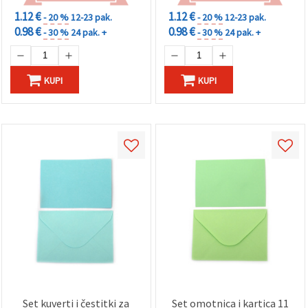
1.12 €
1.12 €
- 20 %
12-23 pak.
- 20 %
12-23 pak.
0.98 €
0.98 €
- 30 %
24 pak. +
- 30 %
24 pak. +
KUPI
KUPI
Set kuverti i čestitki za
Set omotnica i kartica 11