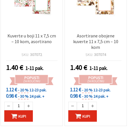
Kuverte u boji 11 x 7,5 cm
Asortirane obojene
– 10 kom, asortirano
kuverte 11 x 7,5 cm – 10
kom
SKU:
307072
SKU:
307074
1.40
€
1.40
€
1-11 pak.
1-11 pak.
POPUSTI
POPUSTI
ZA KOLIČINU
ZA KOLIČINU
1.12 €
1.12 €
- 20 %
12-23 pak.
- 20 %
12-23 pak.
0.98 €
0.98 €
- 30 %
24 pak. +
- 30 %
24 pak. +
KUPI
KUPI