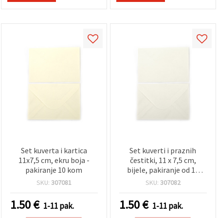
Set kuverta i kartica
Set kuverti i praznih
11x7,5 cm, ekru boja -
čestitki, 11 x 7,5 cm,
pakiranje 10 kom
bijele, pakiranje od 10
komada
SKU:
307081
SKU:
307082
1.50
€
1.50
€
1-11 pak.
1-11 pak.