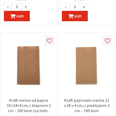
KUPI
KUPI
Kraft vrećice od papira
Kraft papirnate vrećice 11
15×24×4 cm, s klapnom 2
x 18 x 4 cm, s preklopom 2
cm – 100 kom (za hobi i
cm – 100 kom
rukotvorine)