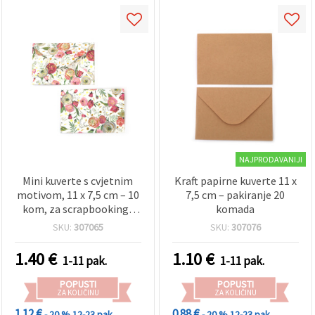
NAJPRODAVANIJI
Mini kuverte s cvjetnim
Kraft papirne kuverte 11 x
motivom, 11 x 7,5 cm – 10
7,5 cm – pakiranje 20
kom, za scrapbooking i
komada
DIY
SKU:
307065
SKU:
307076
1.40
€
1.10
€
1-11 pak.
1-11 pak.
POPUSTI
POPUSTI
ZA KOLIČINU
ZA KOLIČINU
1.12 €
0.88 €
- 20 %
12-23 pak.
- 20 %
12-23 pak.