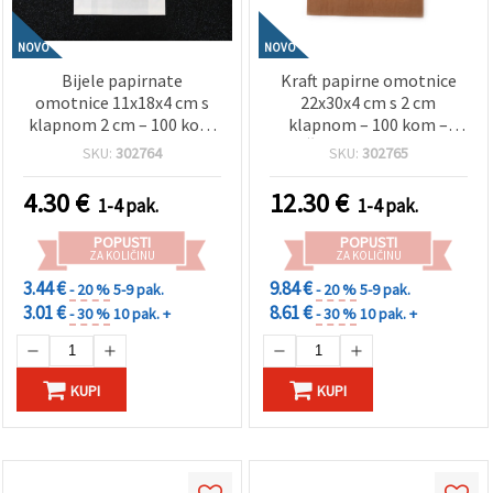
NOVO
NOVO
Bijele papirnate
Kraft papirne omotnice
omotnice 11x18x4 cm s
22x30x4 cm s 2 cm
klapnom 2 cm – 100 kom
klapnom – 100 kom –
– ekološko pakiranje za
Čvrsto i prirodno
SKU:
302764
SKU:
302765
poklone, hobi i
pakiranje za poklone,
maloprodaju
hobi i kreativne projekte
4.30
€
12.30
€
1-4 pak.
1-4 pak.
POPUSTI
POPUSTI
ZA KOLIČINU
ZA KOLIČINU
3.44 €
9.84 €
- 20 %
5-9 pak.
- 20 %
5-9 pak.
3.01 €
8.61 €
- 30 %
10 pak. +
- 30 %
10 pak. +
KUPI
KUPI