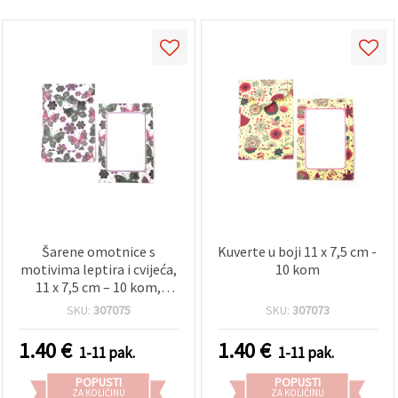
Šarene omotnice s
Kuverte u boji 11 x 7,5 cm -
motivima leptira i cvijeća,
10 kom
11 x 7,5 cm – 10 kom,
asortirano – za
SKU:
307075
SKU:
307073
scrapbooking i
rukotvorine
1.40
€
1.40
€
1-11 pak.
1-11 pak.
POPUSTI
POPUSTI
ZA KOLIČINU
ZA KOLIČINU