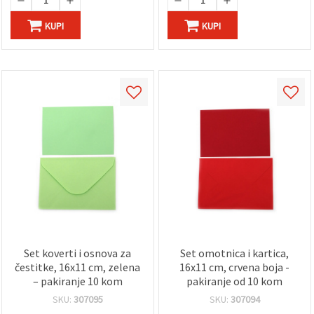
KUPI
KUPI
Set koverti i osnova za
Set omotnica i kartica,
čestitke, 16x11 cm, zelena
16x11 cm, crvena boja -
– pakiranje 10 kom
pakiranje od 10 kom
SKU:
307095
SKU:
307094