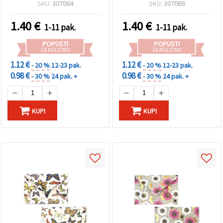
– 10 kom
SKU:
307064
SKU:
307069
1.40
€
1.40
€
1-11 pak.
1-11 pak.
POPUSTI
POPUSTI
ZA KOLIČINU
ZA KOLIČINU
1.12 €
1.12 €
- 20 %
12-23 pak.
- 20 %
12-23 pak.
0.98 €
0.98 €
- 30 %
24 pak. +
- 30 %
24 pak. +
KUPI
KUPI