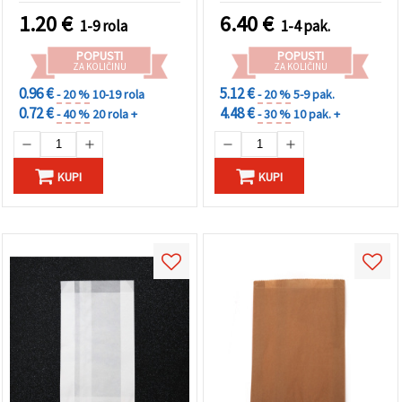
"Spremi".
projekte
1.20
€
6.40
€
1-9 rola
1-4 pak.
Prihvati
POPUSTI
POPUSTI
ZA KOLIČINU
ZA KOLIČINU
sve
0.96 €
5.12 €
- 20 %
10-19 rola
- 20 %
5-9 pak.
Postavke
0.72 €
4.48 €
- 40 %
20 rola +
- 30 %
10 pak. +
KUPI
KUPI