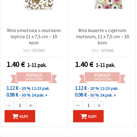
Mini omotnice s motivom
Mini kuverte s cvjetnim
leptira 11 x 7,5 cm – 10
motivom, 11 x 7,5 cm – 10
kom
kom
SKU:
307067
SKU:
307068
1.40
€
1.40
€
1-11 pak.
1-11 pak.
POPUSTI
POPUSTI
ZA KOLIČINU
ZA KOLIČINU
1.12 €
1.12 €
- 20 %
12-23 pak.
- 20 %
12-23 pak.
0.98 €
0.98 €
- 30 %
24 pak. +
- 30 %
24 pak. +
KUPI
KUPI