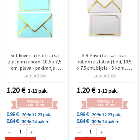
Set kuverta i kartica sa
Set kuverta i kartica s
zlatnim rubom, 10,5 x 7,5
rubom u zlatnoj boji, 10.5
cm, plava - pakiranje 5
x 7.5 cm, bijele - 5 kom, za
kom.
scrapbooking
SKU:
307090
SKU:
307085
1.20
€
1.20
€
1-11 pak.
1-11 pak.
POPUSTI
POPUSTI
ZA KOLIČINU
ZA KOLIČINU
0.96 €
0.96 €
- 20 %
12-23 pak.
- 20 %
12-23 pak.
0.84 €
0.84 €
- 30 %
24 pak. +
- 30 %
24 pak. +