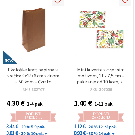
NOVO
Ekološke kraft papirnate
Mini kuverte s cvjetnim
vrećice 9x18x6 cm s dnom
motivom, 11 x 7,5 cm –
– 50 kom – Čvrsto
pakiranje od 10 kom, za
prirodno pakiranje za
scrapbooking i
SKU:
302767
SKU:
307066
poklone, trgovine, hobi i
rukotvorine
kreativne projekte
4.30
€
1.40
€
1-4 pak.
1-11 pak.
POPUSTI
POPUSTI
ZA KOLIČINU
ZA KOLIČINU
3.44 €
1.12 €
- 20 %
5-9 pak.
- 20 %
12-23 pak.
3.01 €
0.98 €
- 30 %
10 pak. +
- 30 %
24 pak. +