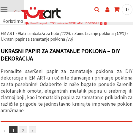
0
Koristimo
Narudžbe preko 70€ i ostvarite BESPLATNU DOSTAVU!
kolačiće
EM ART
›
Alati i ambalaža za hobi
(1725)
›
Zamotavanje poklona
(1031)
›
🍪
Ukrasni papir za zamatanje poklona
(73)
Koristimo
kolačiće i
UKRASNI PAPIR ZA ZAMATANJE POKLONA – DIY
slične
tehnologije
DEKORACIJA
kako bismo
osigurali
ispravno
Pronađite savršeni papir za zamatanje poklona za DIY
funkcioniranje
dekoracije u EM ART-u i učinite darivanje i primanje poklona
web-
stranice,
zaista posebnim! Odaberite iz naše bogate ponude šarenih
poboljšali
celofanskih omota, elegantnih metalik papira u srebrnoj ili
vaše
zlatnoj boji, kao i tematskih papira za zamatanje prikladnih za
korisničko
iskustvo i,
različite prigode te jednostavno kreirajte impresivne poklon
uz vašu
aranžmane.
privolu,
analizirali
promet te
prikazivali
‹
1
2
›
relevantniji