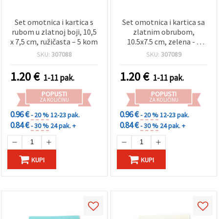
Set omotnica i kartica s
Set omotnica i kartica sa
rubom u zlatnoj boji, 10,5
zlatnim obrubom,
x 7,5 cm, ružičasta – 5 kom
10.5x7.5 cm, zelena - 5
kom
SKU:
307088
SKU:
307089
1.20
€
1.20
€
1-11 pak.
1-11 pak.
POPUSTI
POPUSTI
ZA KOLIČINU
ZA KOLIČINU
0.96 €
0.96 €
- 20 %
12-23 pak.
- 20 %
12-23 pak.
0.84 €
0.84 €
- 30 %
24 pak. +
- 30 %
24 pak. +
KUPI
KUPI