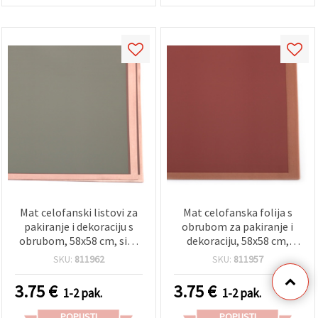
Mat celofanski listovi za
Mat celofanska folija s
pakiranje i dekoraciju s
obrubom za pakiranje i
obrubom, 58x58 cm, siva
dekoraciju, 58x58 cm,
boja - 20 kom
pepelnato ružičasta -
SKU:
811962
SKU:
811957
paket 20 listova
3.75
€
3.75
€
1-2 pak.
1-2 pak.
POPUSTI
POPUSTI