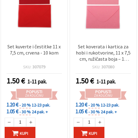
Set kuverte i čestitke 11 x
Set koverata i kartica za
7,5 cm, crvena - 10 kom
hobi i rukotvorine, 11 x 7,5
cm, ružičasta boja – 10
kom
SKU:
307079
SKU:
307080
1.50
€
1.50
€
1-11 pak.
1-11 pak.
POPUSTI
POPUSTI
ZA KOLIČINU
ZA KOLIČINU
1.20 €
1.20 €
- 20 %
12-23 pak.
- 20 %
12-23 pak.
1.05 €
1.05 €
- 30 %
24 pak. +
- 30 %
24 pak. +
KUPI
KUPI