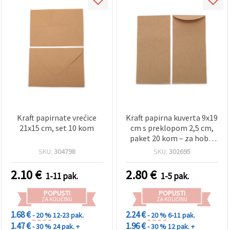
Kraft papirnate vrećice
Kraft papirna kuverta 9x19
21x15 cm, set 10 kom
cm s preklopom 2,5 cm,
paket 20 kom – za hobi i
scrapbooking
SKU:
304798
SKU:
302695
2.10
€
2.80
€
1-11 pak.
1-5 pak.
POPUSTI
POPUSTI
ZA KOLIČINU
ZA KOLIČINU
1.68 €
2.24 €
- 20 %
12-23 pak.
- 20 %
6-11 pak.
1.47 €
1.96 €
- 30 %
24 pak. +
- 30 %
12 pak. +