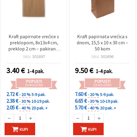
Kraft papirnate vrećice s
Kraft papirnata vrećica s
preklopom, 8x13x4 cm,
dnom, 15,5 x 10 x 30 cm –
preklop 2 cm – pakiranje
50 kom
100 kom
SKU:
302697
SKU:
302696
3.40
€
9.50
€
1-4 pak.
1-4 pak.
POPUSTI
POPUSTI
ZA KOLIČINU
ZA KOLIČINU
2.72 €
7.60 €
- 20 %
5-9 pak.
- 20 %
5-9 pak.
2.38 €
6.65 €
- 30 %
10-19 pak.
- 30 %
10-19 pak.
2.05 €
5.70 €
- 40 %
20 pak. +
- 40 %
20 pak. +
KUPI
KUPI