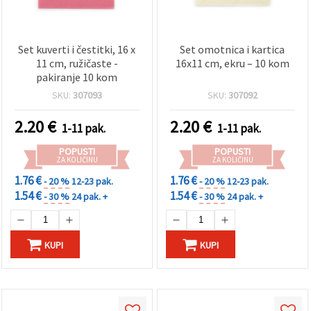
Set kuverti i čestitki, 16 x
Set omotnica i kartica
11 cm, ružičaste -
16x11 cm, ekru – 10 kom
pakiranje 10 kom
SKU:
307093
SKU:
307092
2.20
€
2.20
€
1-11 pak.
1-11 pak.
POPUSTI
POPUSTI
ZA KOLIČINU
ZA KOLIČINU
1.76 €
1.76 €
- 20 %
12-23 pak.
- 20 %
12-23 pak.
1.54 €
1.54 €
- 30 %
24 pak. +
- 30 %
24 pak. +
KUPI
KUPI