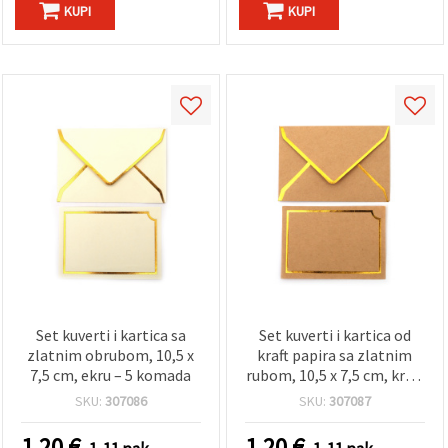
KUPI
KUPI
Set kuverti i kartica sa
Set kuverti i kartica od
zlatnim obrubom, 10,5 x
kraft papira sa zlatnim
7,5 cm, ekru – 5 komada
rubom, 10,5 x 7,5 cm, kraft
boja – 5 kom
SKU:
307086
SKU:
307087
1.20
€
1.20
€