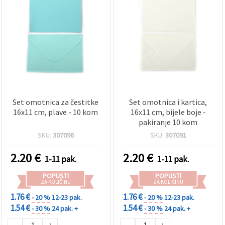
Set omotnica za čestitke
Set omotnica i kartica,
16x11 cm, plave - 10 kom
16x11 cm, bijele boje -
pakiranje 10 kom
SKU:
307096
SKU:
307091
2.20
€
2.20
€
1-11 pak.
1-11 pak.
POPUSTI
POPUSTI
ZA KOLIČINU
ZA KOLIČINU
1.76 €
1.76 €
- 20 %
12-23 pak.
- 20 %
12-23 pak.
1.54 €
1.54 €
- 30 %
24 pak. +
- 30 %
24 pak. +