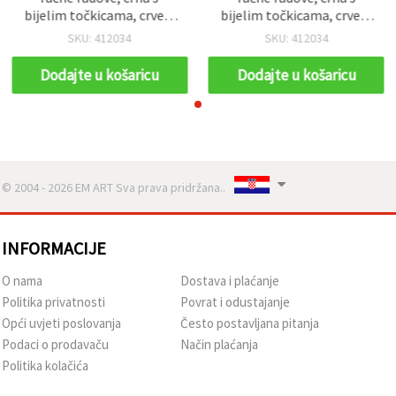
bijelim točkicama, crveni
bijelim točkicama, crveni
cvjetovi i zeleni trokuti - 5
cvjetovi i zeleni trokuti - 5
SKU: 412034
SKU: 412034
m
m
Dodajte u košaricu
Dodajte u košaricu
© 2004 - 2026 EM ART Sva prava pridržana..
INFORMACIJE
O nama
Dostava i plaćanje
Politika privatnosti
Povrat i odustajanje
Opći uvjeti poslovanja
Često postavljana pitanja
Podaci o prodavaču
Način plaćanja
Politika kolačića