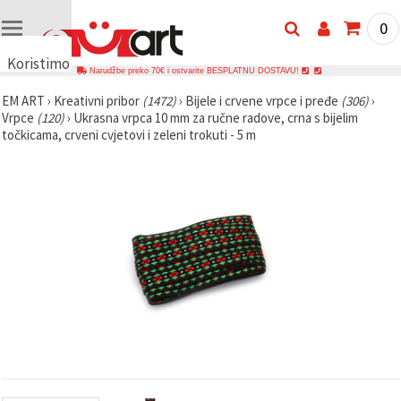
0
Koristimo
Narudžbe preko 70€ i ostvarite BESPLATNU DOSTAVU!
kolačiće
EM ART
›
Kreativni pribor
(1472)
›
Bijele i crvene vrpce i pređe
(306)
›
🍪
Vrpce
(120)
›
Ukrasna vrpca 10 mm za ručne radove, crna s bijelim
Koristimo
točkicama, crveni cvjetovi i zeleni trokuti - 5 m
kolačiće i
slične
tehnologije
kako bismo
osigurali
ispravno
funkcioniranje
web-
stranice,
poboljšali
vaše
korisničko
iskustvo i,
uz vašu
privolu,
analizirali
promet te
prikazivali
relevantniji