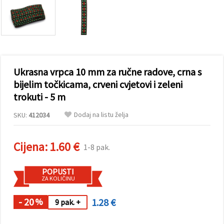
sadržaj i
oglase,
uključujući
uz pomoć
naših
partnera za
analitiku i
marketing.
Ukrasna vrpca 10 mm za ručne radove, crna s
Možete
pristati na
bijelim točkicama, crveni cvjetovi i zeleni
korištenje
trokuti - 5 m
svih
kolačića
klikom na
Dodaj na listu želja
SKU:
412034
"Prihvati
sve!" Ili
naznačiti
Cijena:
1.60 €
svoje
1-8 pak.
preferencije
u
Postavkama
POPUSTI
odabirom
ZA KOLIČINU
određene
vrste
- 20
1.28 €
kolačića i
%
9 pak. +
klikom na
gumb