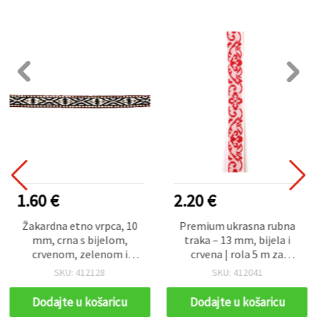
1.60 €
2.20 €
Žakardna etno vrpca, 10
Premium ukrasna rubna
mm, crna s bijelom,
traka – 13 mm, bijela i
crvenom, zelenom i
crvena | rola 5 m za
smeđom – 5 metara
odjeću, kostime, šivanje i
SKU: 412128
SKU: 412041
stilske rukotvorine
Dodajte u košaricu
Dodajte u košaricu