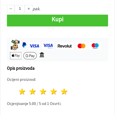
"Spremi".
pak.
Prihvati
Kupi
sve
Postavke
Opis proizvoda
Ocijeni proizvod:
1 zvijezda
2 zvijezde
3 zvijezde
4 zvijezde
5 zvijezde
Ocjenjivanje
5.00
/
5
od
1
Osvrti.