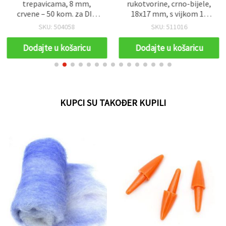
trepavicama, 8 mm,
rukotvorine, crno-bijele,
crvene – 50 kom. za DIY,
18x17 mm, s vijkom 12
hobi i ukrase
mm, 10 kom
SKU: 504058
SKU: 511016
Dodajte u košaricu
Dodajte u košaricu
KUPCI SU TAKOĐER KUPILI