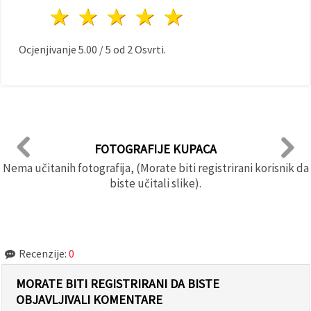
1 zvijezda
2 zvijezde
3 zvijezde
4 zvijezde
5 zvijezde
Ocjenjivanje
5.00
/
5
od
2
Osvrti.
FOTOGRAFIJE KUPACA
Nema učitanih fotografija, (Morate biti registrirani korisnik da
biste učitali slike).
Recenzije:
0
MORATE BITI REGISTRIRANI DA BISTE
OBJAVLJIVALI KOMENTARE