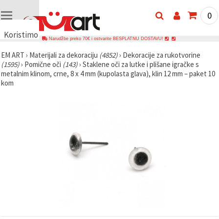
0
Koristimo
Narudžbe preko 70€ i ostvarite BESPLATNU DOSTAVU!
kolačiće
EM ART
›
Materijali za dekoraciju
(4852)
›
Dekoracije za rukotvorine
🍪
(1595)
›
Pomične oči
(143)
›
Staklene oči za lutke i plišane igračke s
Koristimo
metalnim klinom, crne, 8 x 4 mm (kupolasta glava), klin 12 mm – paket 10
kolačiće i
kom
slične
tehnologije
kako bismo
osigurali
ispravno
funkcioniranje
web-
stranice,
poboljšali
vaše
korisničko
iskustvo i,
uz vašu
privolu,
analizirali
promet te
prikazivali
relevantniji