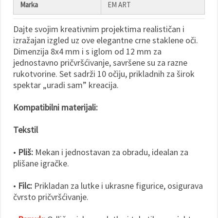
Marka
EM ART
Dajte svojim kreativnim projektima realističan i
izražajan izgled uz ove elegantne crne staklene oči.
Dimenzija 8x4 mm i s iglom od 12 mm za
jednostavno pričvršćivanje, savršene su za razne
rukotvorine. Set sadrži 10 očiju, prikladnih za širok
spektar „uradi sam” kreacija.
Kompatibilni materijali:
Tekstil
•
Pliš:
Mekan i jednostavan za obradu, idealan za
plišane igračke.
•
Filc:
Prikladan za lutke i ukrasne figurice, osigurava
čvrsto pričvršćivanje.