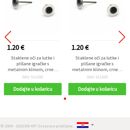
1.20 €
1.20 €
Staklene oči za lutke i
Staklene oči za lutke i
plišane igračke s
plišane igračke s
metalnim klinom, crne, 8
metalnim klinom, crne, 8
x 4 mm (kupolasta glava),
x 4 mm (kupolasta glava),
SKU: 511035
SKU: 511035
klin 12 mm – paket 10
klin 12 mm – paket 10
kom
kom
Dodajte u košaricu
Dodajte u košaricu
© 2004 - 2026 EM ART Sva prava pridržana..