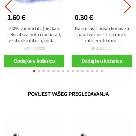
1.60 €
0.30 €
100% vuneni filc (netkani
Narančasti nosni konus za
tekstil) za hobi i ručni rad,
rukotvorine 12 x 5 mm s
ekstra kvaliteta, melanž
zatičem 10 mm –
ljubičasto-bijeli, 700 x 600
pakiranje 10 kom
SKU: 411025
SKU: 511004
mm - 50 g
Dodajte u košaricu
Dodajte u košaricu
POVIJEST VAŠEG PREGLEDAVANJA