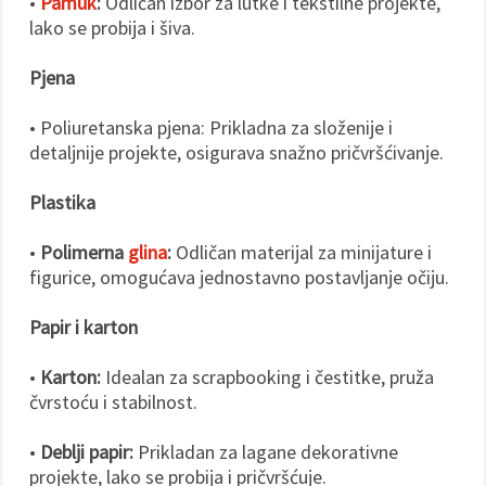
•
Pamuk
:
Odličan izbor za lutke i tekstilne projekte,
lako se probija i šiva.
Pjena
• Poliuretanska pjena: Prikladna za složenije i
detaljnije projekte, osigurava snažno pričvršćivanje.
Plastika
•
Polimerna
glina
:
Odličan materijal za minijature i
figurice, omogućava jednostavno postavljanje očiju.
Papir i karton
•
Karton:
Idealan za scrapbooking i čestitke, pruža
čvrstoću i stabilnost.
•
Deblji papir:
Prikladan za lagane dekorativne
projekte, lako se probija i pričvršćuje.