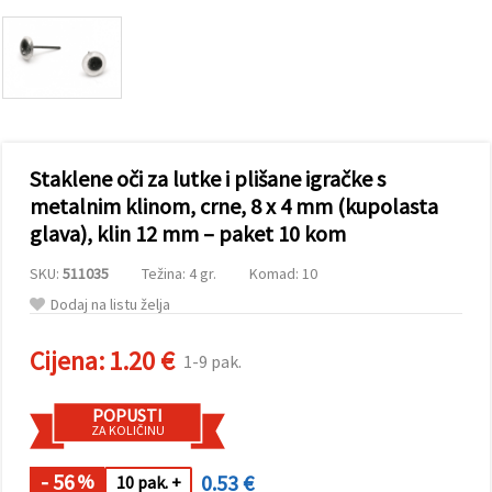
sadržaj i
oglase,
uključujući
uz pomoć
naših
partnera za
analitiku i
marketing.
Možete
Staklene oči za lutke i plišane igračke s
pristati na
korištenje
metalnim klinom, crne, 8 x 4 mm (kupolasta
svih
glava), klin 12 mm – paket 10 kom
kolačića
klikom na
"Prihvati
SKU:
511035
Težina: 4 gr.
Komad: 10
sve!" Ili
naznačiti
Dodaj na listu želja
svoje
preferencije
u
Cijena:
1.20 €
1-9 pak.
Postavkama
odabirom
određene
POPUSTI
vrste
ZA KOLIČINU
kolačića i
klikom na
gumb
- 56
0.53 €
%
10 pak. +