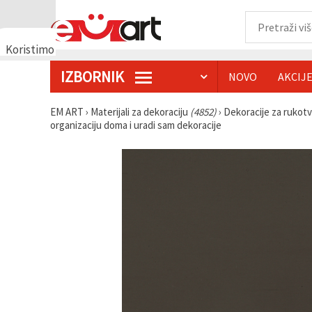
Koristimo
kolačiće
IZBORNIK
NOVO
AKCIJ
🍪
Koristimo
kolačiće i
EM ART
›
Materijali za dekoraciju
(4852)
›
Dekoracije za rukot
slične
organizaciju doma i uradi sam dekoracije
tehnologije
kako bismo
osigurali
ispravno
funkcioniranje
web-
stranice,
poboljšali
vaše
korisničko
iskustvo i,
uz vašu
privolu,
analizirali
promet te
prikazivali
relevantniji