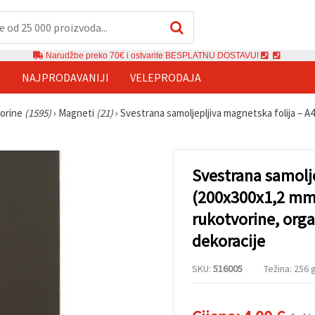
Narudžbe preko 70€ i ostvarite BESPLATNU DOSTAVU!
E
NAJPRODAVANIJI
VELEPRODAJA
vorine
(1595)
›
Magneti
(21)
›
Svestrana samoljepljiva magnetska folija – A
Svestrana samolje
(200x300x1,2 mm)
rukotvorine, orga
dekoracije
SKU:
516005
Težina: 256 g