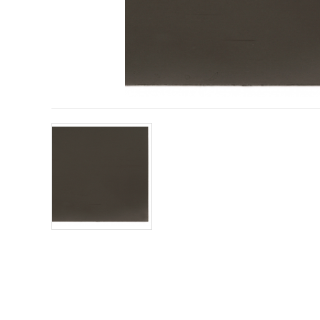
sadržaj i
oglase,
uključujući
uz pomoć
naših
partnera za
analitiku i
marketing.
Možete
pristati na
korištenje
svih
kolačića
klikom na
"Prihvati
sve!" Ili
naznačiti
svoje
preferencije
u
Postavkama
odabirom
određene
vrste
kolačića i
klikom na
gumb