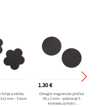
1.30 €
3.25
folije u obliku
Okrugle magnetske pločice
URSUS
x81x2 mm – 5 kom
55 x 2 mm – pakiranje 5
za
komada za hobi i
miješa