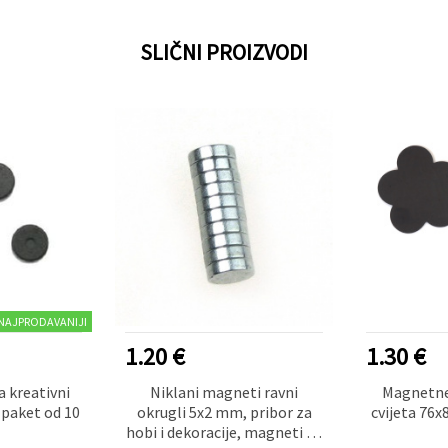
SLIČNI PROIZVODI
NAJPRODAVANIJI
1.20 €
1.30 €
a kreativni
Niklani magneti ravni
Magnetne 
 paket od 10
okrugli 5x2 mm, pribor za
cvijeta 76
hobi i dekoracije, magneti za