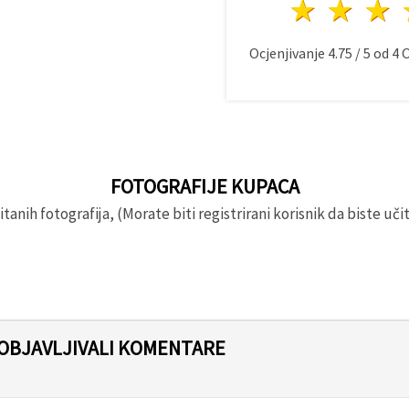
1 zvij
2 z
Ocjenjivanje
4.75
/
5
od
4
O
FOTOGRAFIJE KUPACA
anih fotografija, (Morate biti registrirani korisnik da biste učita
 OBJAVLJIVALI KOMENTARE