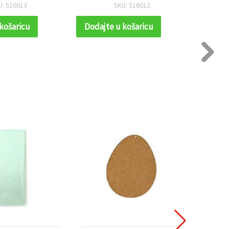
rukotvorine
U: 516013
SKU: 516012
košaricu
Dodajte u košaricu
Dodaj