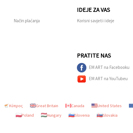
IDEJE ZA VAS
Način plaćanja
Korisni savjeti i ideje
PRATITE NAS
EM ART na Facebooku
EM ART na YouTubeu
Κύπρος
Great Britain
Canada
United States
Poland
Hungary
Slovenia
Slovakia