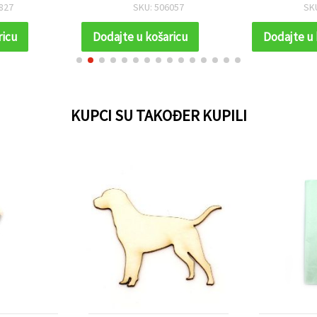
hladnjak – 10 kom
827
SKU: 506057
SK
ricu
Dodajte u košaricu
Dodajte u 
KUPCI SU TAKOĐER KUPILI