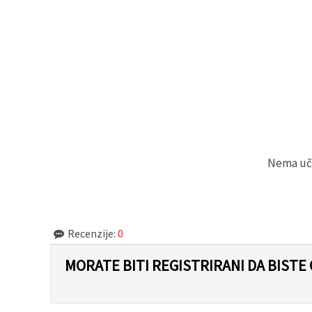
"Spremi".
Prihvati
sve
Postavke
Nema učit
Recenzije:
0
MORATE BITI REGISTRIRANI DA BISTE