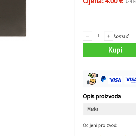
Cijena:
4.00 €
1-4 
komad
Kupi
Opis proizvoda
Marka
Ocijeni proizvod: