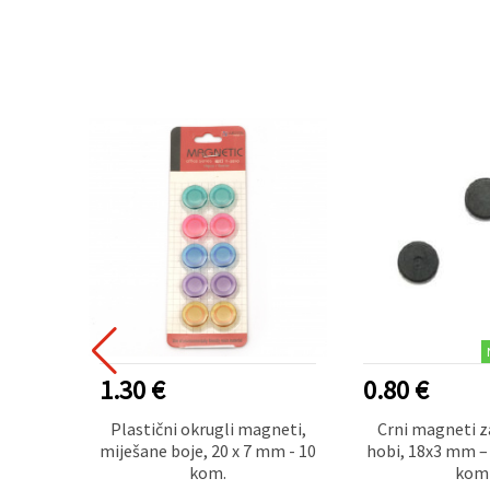
1.30 €
0.80 €
A4
Plastični okrugli magneti,
Crni magneti z
x300x2
miješane boje, 20 x 7 mm - 10
hobi, 18x3 mm –
kom.
kom