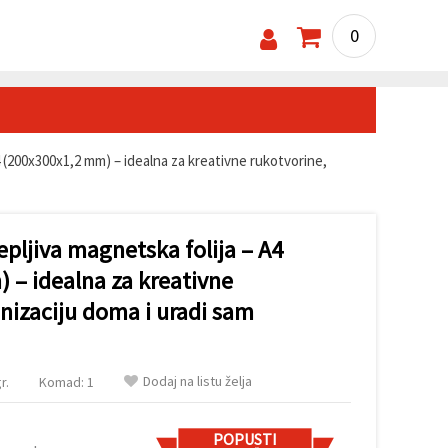
0
4 (200x300x1,2 mm) – idealna za kreativne rukotvorine,
pljiva magnetska folija – A4
 – idealna za kreativne
nizaciju doma i uradi sam
Dodaj na listu želja
r.
Komad: 1
POPUSTI