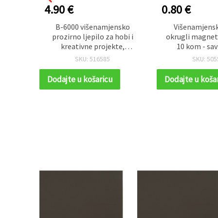
4.90 €
0.80 €
a, neon
B-6000 višenamjensko
Višenamjensk
listova
prozirno ljepilo za hobi i
okrugli magnet
kreativne projekte,
10 kom - sav
jednokomponentno, 110 ml
kreativne ruk
SKU: 516585
SKU: 505
dekoracije i ura
projek
Dodajte u košaricu
Dodajte u koša