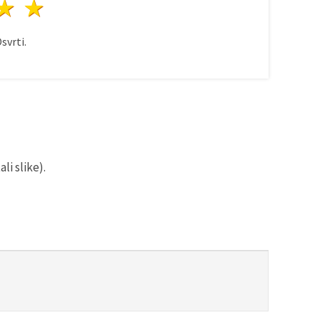
ezda
vijezde
3 zvijezde
4 zvijezde
5 zvijezde
svrti.
li slike).