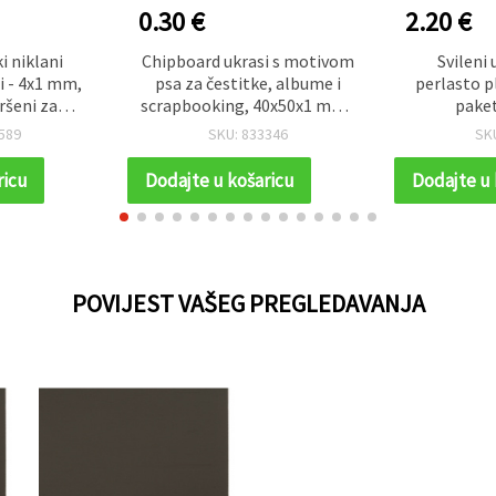
0.30 €
2.20 €
i niklani
Chipboard ukrasi s motivom
Svileni 
i - 4x1 mm,
psa za čestitke, albume i
perlasto pl
ršeni za
scrapbooking, 40x50x1 mm -
paket
otvorine,
2 kom
589
SKU: 833346
SK
di-sam (DIY)
te
ricu
Dodajte u košaricu
Dodajte u 
POVIJEST VAŠEG PREGLEDAVANJA