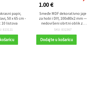
1.00 €
2.20
ukrasni papir,
Smeđe MDF dekorativno jaje
Ukrasn
avi, 50 x 65 cm -
za hobi i DIY, 100x80x2 mm —
zel
 10 listova
nedovršeni obrtni oblik za
slikanje, dekupaž i zidni
U: 823121
SKU: 832367
ukras
košaricu
Dodajte u košaricu
Dodaj