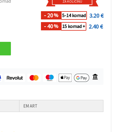
komad
ZA KOLIČINU
- 20
3.20 €
%
5-14 komad
- 40
2.40 €
%
15 komad +
EM ART