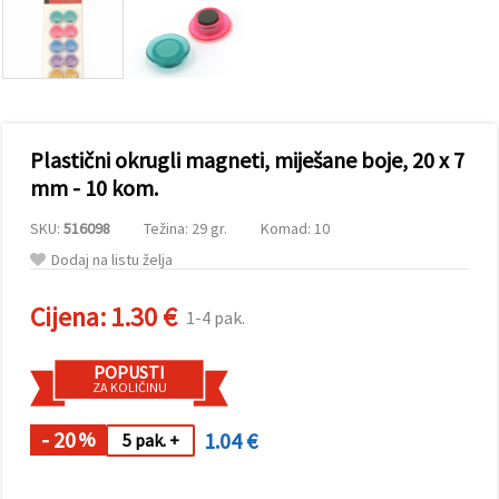
sadržaj i
oglase,
uključujući
uz pomoć
naših
partnera za
analitiku i
marketing.
Plastični okrugli magneti, miješane boje, 20 x 7
Možete
pristati na
mm - 10 kom.
korištenje
svih
SKU:
516098
Težina: 29 gr.
Komad: 10
kolačića
klikom na
Dodaj na listu želja
"Prihvati
sve!" Ili
naznačiti
Cijena:
1.30 €
1-4 pak.
svoje
preferencije
u
POPUSTI
Postavkama
ZA KOLIČINU
odabirom
određene
vrste
- 20
1.04 €
%
5 pak. +
kolačića i
klikom na
gumb