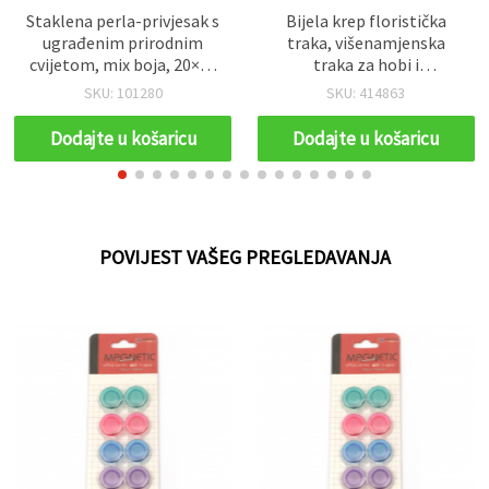
Staklena perla-privjesak s
Bijela krep floristička
ugrađenim prirodnim
traka, višenamjenska
cvijetom, mix boja, 20×16
traka za hobi i
mm za izradu nakita
rukotvorine, 13 mm x 28
SKU: 101280
SKU: 414863
m
Dodajte u košaricu
Dodajte u košaricu
POVIJEST VAŠEG PREGLEDAVANJA