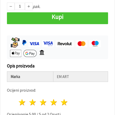
"Spremi".
pak.
Prihvati
Kupi
sve
Postavke
Opis proizvoda
Marka
EM ART
Ocijeni proizvod:
1 zvijezda
2 zvijezde
3 zvijezde
4 zvijezde
5 zvijezde
Ocjenjivanje
5.00
/
5
od
2
Osvrti.