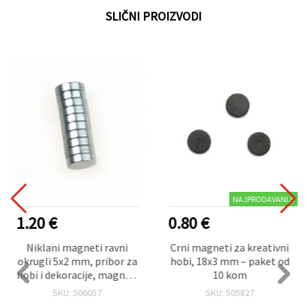
SLIČNI PROIZVODI
NAJPRODAVANIJI
1.20 €
0.80 €
Niklani magneti ravni
Crni magneti za kreativni
okrugli 5x2 mm, pribor za
hobi, 18x3 mm – paket od
hobi i dekoracije, magneti
10 kom
za hladnjak – 10 kom
SKU: 506057
SKU: 505827