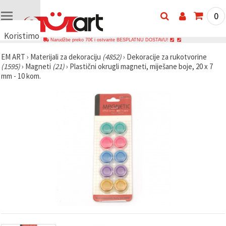
0
Koristimo
Narudžbe preko 70€ i ostvarite BESPLATNU DOSTAVU!
kolačiće
EM ART
›
Materijali za dekoraciju
(4852)
›
Dekoracije za rukotvorine
🍪
(1595)
›
Magneti
(21)
›
Plastični okrugli magneti, miješane boje, 20 x 7
Koristimo
mm - 10 kom.
kolačiće i
slične
tehnologije
kako bismo
osigurali
ispravno
funkcioniranje
web-
stranice,
poboljšali
vaše
korisničko
iskustvo i,
uz vašu
privolu,
analizirali
promet te
prikazivali
relevantniji