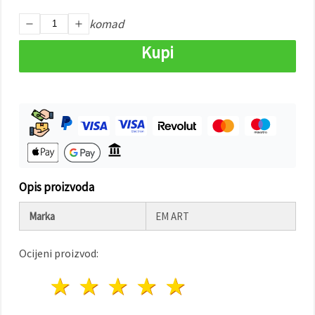
"Spremi".
komad
Prihvati
Kupi
sve
Postavke
Opis proizvoda
Marka
EM ART
Ocijeni proizvod:
1 zvijezda
2 zvijezde
3 zvijezde
4 zvijezde
5 zvijezde