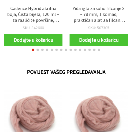
Cadence Hybrid akrilna
Yida igla za suho filcanje S
boja, Čista bijela, 120 ml –
– 78 mm, 1 komad,
za različite površine,
praktičan alat za filcanje
netoksična i brzosušeća,
vune
SKU: 842660
SKU: 507305
za hobi, DIY i dekoraciju
doma na drvu, metalu,
Dodajte u košaricu
Dodajte u košaricu
staklu, keramici, plastici i
platnu
POVIJEST VAŠEG PREGLEDAVANJA