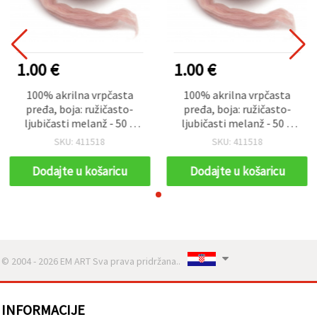
1.00 €
1.00 €
100% akrilna vrpčasta
100% akrilna vrpčasta
pređa, boja: ružičasto-
pređa, boja: ružičasto-
ljubičasti melanž - 50 g
ljubičasti melanž - 50 g
(~2,9 m) za pletenje i
(~2,9 m) za pletenje i
SKU: 411518
SKU: 411518
heklanje
heklanje
Dodajte u košaricu
Dodajte u košaricu
© 2004 - 2026 EM ART Sva prava pridržana..
INFORMACIJE