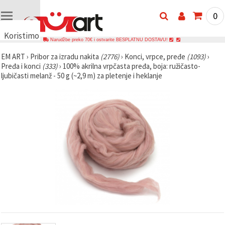
0
Koristimo
Narudžbe preko 70€ i ostvarite BESPLATNU DOSTAVU!
kolačiće
EM ART
›
Pribor za izradu nakita
(2776)
›
Konci, vrpce, pređe
(1093)
›
🍪
Pređa i konci
(333)
›
100% akrilna vrpčasta pređa, boja: ružičasto-
Koristimo
ljubičasti melanž - 50 g (~2,9 m) za pletenje i heklanje
kolačiće i
slične
tehnologije
kako bismo
osigurali
ispravno
funkcioniranje
web-
stranice,
poboljšali
vaše
korisničko
iskustvo i,
uz vašu
privolu,
analizirali
promet te
prikazivali
relevantniji