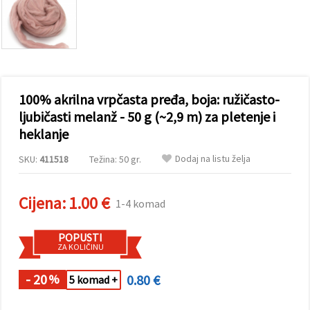
sadržaj i
oglase,
uključujući
uz pomoć
naših
partnera za
analitiku i
marketing.
100% akrilna vrpčasta pređa, boja: ružičasto-
Možete
pristati na
ljubičasti melanž - 50 g (~2,9 m) za pletenje i
korištenje
heklanje
svih
kolačića
klikom na
Dodaj na listu želja
SKU:
411518
Težina: 50 gr.
"Prihvati
sve!" Ili
naznačiti
Cijena:
1.00 €
svoje
1-4 komad
preferencije
u
Postavkama
POPUSTI
odabirom
ZA KOLIČINU
određene
vrste
- 20
0.80 €
kolačića i
%
5 komad +
klikom na
gumb