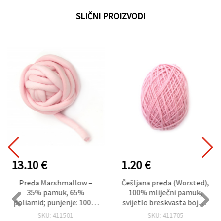
SLIČNI PROIZVODI
13.10 €
1.20 €
Pređa Marshmallow –
Češljana pređa (Worsted),
35% pamuk, 65%
100% mliječni pamuk,
poliamid; punjenje: 100%
svijetlo breskvasta boja –
poliesterska vlakna /
50 g
SKU: 411501
SKU: 411705