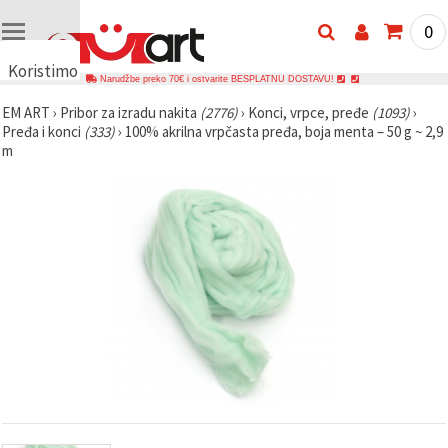
0
Koristimo
Narudžbe preko 70€ i ostvarite BESPLATNU DOSTAVU!
kolačiće
EM ART
›
Pribor za izradu nakita
(2776)
›
Konci, vrpce, pređe
(1093)
›
🍪
Pređa i konci
(333)
›
100% akrilna vrpčasta pređa, boja menta – 50 g ~ 2,9
Koristimo
m
kolačiće i
slične
tehnologije
kako bismo
osigurali
ispravno
funkcioniranje
web-
stranice,
poboljšali
vaše
korisničko
iskustvo i,
uz vašu
privolu,
analizirali
promet te
prikazivali
relevantniji