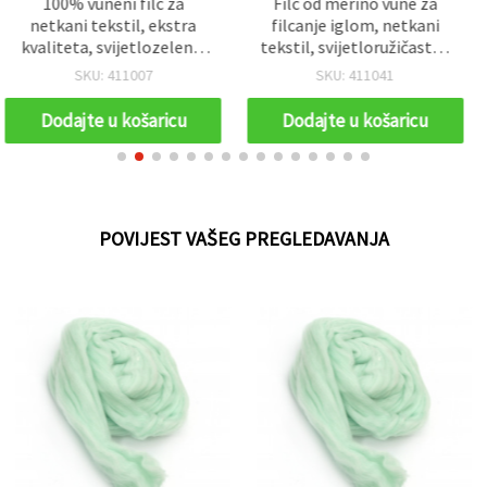
Filc od merino vune za
Sjajna metalizirana lamé
filcanje iglom, netkani
cik-cak obrubna traka,
tekstil, svijetloružičasta -
srebrne boje, 5 mm x 4,5
50 g
m — za šivanje, DIY
SKU: 411041
SKU: 403840
rukotvorine, kostime i
dekoracije (nije pravo
Dodajte u košaricu
Dodajte u košaricu
srebro)
POVIJEST VAŠEG PREGLEDAVANJA