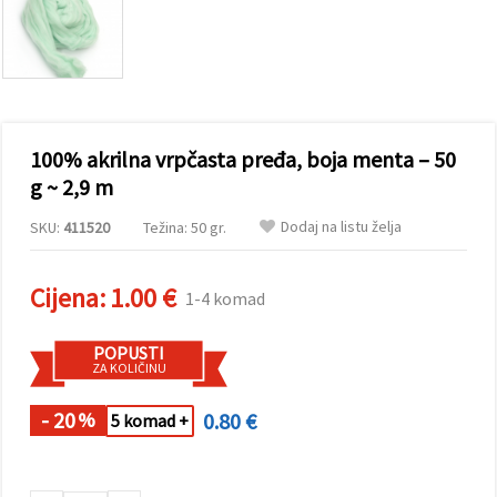
sadržaj i
oglase,
uključujući
uz pomoć
naših
partnera za
analitiku i
marketing.
100% akrilna vrpčasta pređa, boja menta – 50
Možete
pristati na
g ~ 2,9 m
korištenje
svih
Dodaj na listu želja
SKU:
411520
Težina: 50 gr.
kolačića
klikom na
"Prihvati
sve!" Ili
Cijena:
1.00 €
1-4 komad
naznačiti
svoje
preferencije
POPUSTI
u
ZA KOLIČINU
Postavkama
odabirom
određene
- 20
0.80 €
%
5 komad +
vrste
kolačića i
klikom na
gumb