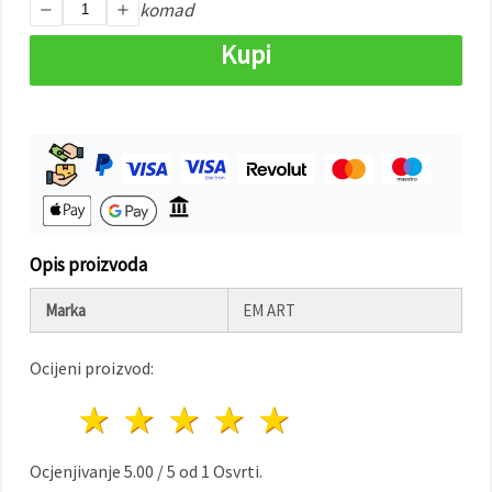
"Spremi".
komad
Kupi
Prihvati
sve
Postavke
Opis proizvoda
Marka
EM ART
Ocijeni proizvod:
1 zvijezda
2 zvijezde
3 zvijezde
4 zvijezde
5 zvijezde
Ocjenjivanje
5.00
/
5
od
1
Osvrti.