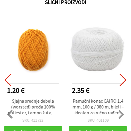
SLIČNI PROIZVODI
1.20 €
2.35 €
Sjajna srednje debela
Pamučni konac CAIRO 1,4
(worsted) pređa 100%
mm, 100 g / 380 m, bijeli –
poliester, tamno žuta, 50
idealan za ručno rađenu
g – za pletenje i razne
odjeću i modne dodatke
SKU: 411723
SKU: 401109
rukotvorine