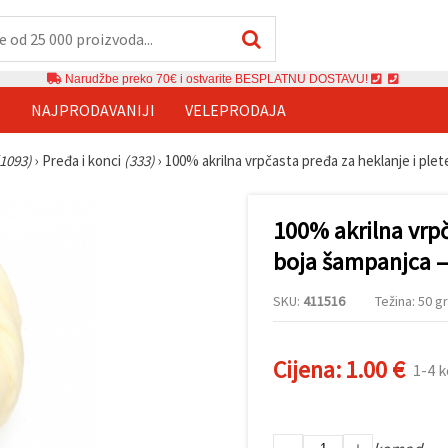
Narudžbe preko 70€ i ostvarite BESPLATNU DOSTAVU!
E
NAJPRODAVANIJI
VELEPRODAJA
(1093)
›
Pređa i konci
(333)
›
100% akrilna vrpčasta pređa za heklanje i plet
100% akrilna vrpč
boja šampanjca –
SKU:
411516
Težina: 50 gr
Cijena:
1.00 €
1-4 