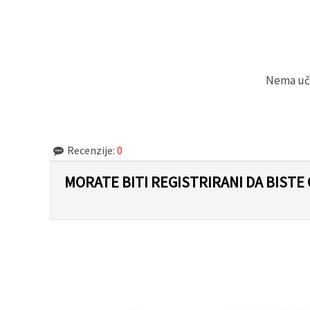
"Spremi".
Prihvati
sve
Postavke
Nema učit
Recenzije:
0
MORATE BITI REGISTRIRANI DA BISTE