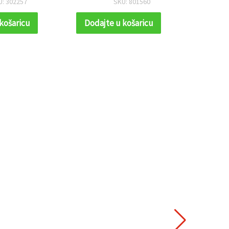
U: 302257
SKU: 801560
košaricu
Dodajte u košaricu
Dodaj