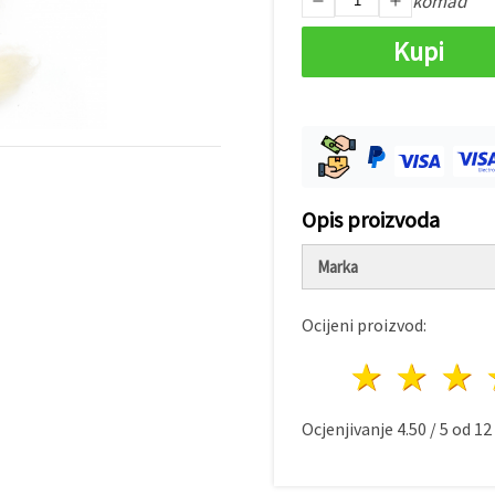
komad
Kupi
Opis proizvoda
Marka
Ocijeni proizvod:
1 zvij
2 z
Ocjenjivanje
4.50
/
5
od
12