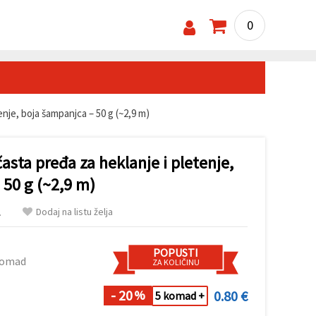
0
enje, boja šampanjca – 50 g (~2,9 m)
asta pređa za heklanje i pletenje,
 50 g (~2,9 m)
Dodaj na listu želja
.
POPUSTI
komad
ZA KOLIČINU
- 20
0.80 €
%
5 komad +