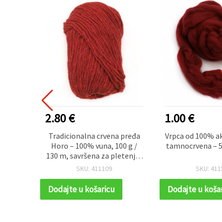
2.80 €
1.00 €
traci,
Tradicionalna crvena pređa
Vrpca od 100% ak
 2,9 m
Horo – 100% vuna, 100 g /
tamnocrvena – 5
130 m, savršena za pletenje i
ručne radove
SKU: 411109
SKU: 411
Dodajte u košaricu
Dodajte u koša