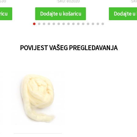
530
SKU: 802020
SK
ricu
Dodajte u košaricu
Dodajte u 
POVIJEST VAŠEG PREGLEDAVANJA