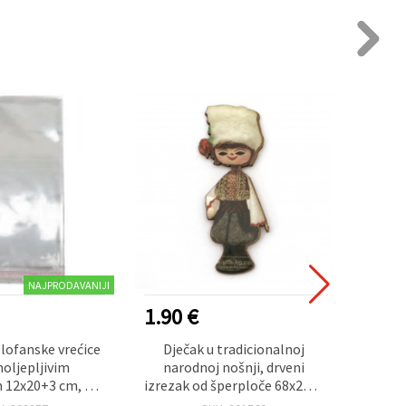
NAJPRODAVANIJI
1.90 €
0.30
lofanske vrećice
Dječak u tradicionalnoj
Meki 
oljepljivim
narodnoj nošnji, drveni
20x30 
 12x20+3 cm, 30
izrezak od šperploče 68x25x2
ko
paket 200 komada
mm - 5 kom
aplikac