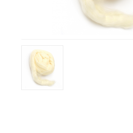
sadržaj i
oglase,
uključujući
uz pomoć
naših
partnera za
analitiku i
marketing.
Možete
pristati na
korištenje
svih
kolačića
klikom na
"Prihvati
sve!" Ili
naznačiti
svoje
preferencije
u
Postavkama
odabirom
određene
vrste
kolačića i
klikom na
gumb