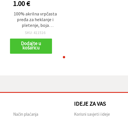
1.00 €
100% akrilna vrpčasta
pređa za heklanje i
pletenje, boja
šampanjca – 50 g (~2,9
SKU: 411516
m)
Dodajte u
košaricu
IDEJE ZA VAS
Način plaćanja
Korisni savjeti i ideje