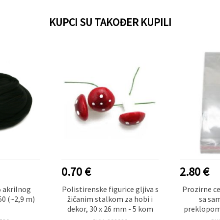
KUPCI SU TAKOĐER KUPILI
0.70 €
2.80 €
 akrilnog
Polistirenske figurice gljiva s
Prozirne ce
50 (~2,9 m)
žičanim stalkom za hobi i
sa sam
dekor, 30 x 26 mm - 5 kom
preklopom
mikrona - 