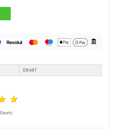
EM ART
ezda
vijezde
3 zvijezde
4 zvijezde
5 zvijezde
Osvrti.