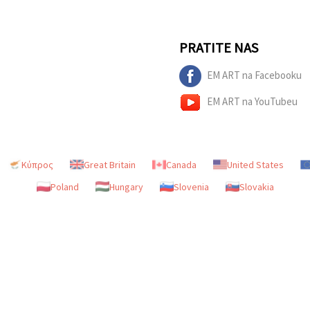
PRATITE NAS
EM ART na Facebooku
EM ART na YouTubeu
Κύπρος
Great Britain
Canada
United States
Poland
Hungary
Slovenia
Slovakia