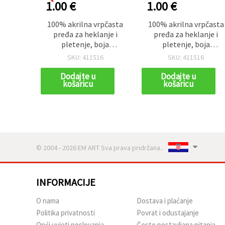
1.00 €
1.00 €
100% akrilna vrpčasta
100% akrilna vrpčasta
pređa za heklanje i
pređa za heklanje i
pletenje, boja
pletenje, boja
šampanjca – 50 g (~2,9
šampanjca – 50 g (~2,9
SKU: 411516
SKU: 411516
m)
m)
Dodajte u
Dodajte u
košaricu
košaricu
© 2004 - 2026 EM ART Sva prava pridržana..
INFORMACIJE
O nama
Dostava i plaćanje
Politika privatnosti
Povrat i odustajanje
Opći uvjeti poslovanja
Često postavljana pitanja