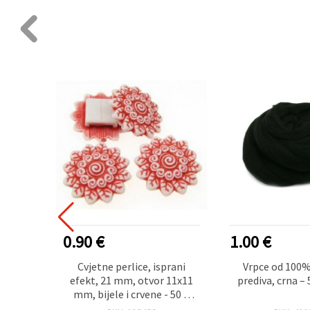
0.90 €
1.00 €
 pređe,
Cvjetne perlice, isprani
Vrpce od 100%
,9 m)
efekt, 21 mm, otvor 11x11
prediva, crna – 
mm, bijele i crvene - 50 g
(~50 kom)