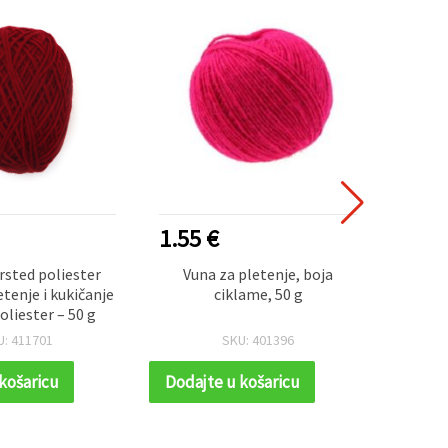
1.55 €
2.60
sted poliester
Vuna za pletenje, boja
Pli
etenje i kukičanje
ciklame, 50 g
BABY z
liester – 50 g
t
mikro
U: 411701
SKU: 401396
košaricu
Dodajte u košaricu
Dodaj