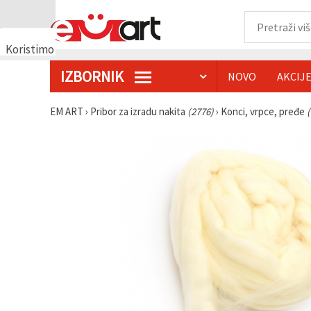
Koristimo
kolačiće
IZBORNIK
NOVO
AKCIJ
🍪
Koristimo
kolačiće i
EM ART
›
Pribor za izradu nakita
(2776)
›
Konci, vrpce, pređe
slične
tehnologije
kako bismo
osigurali
ispravno
funkcioniranje
web-
stranice,
poboljšali
vaše
korisničko
iskustvo i,
uz vašu
privolu,
analizirali
promet te
prikazivali
relevantniji