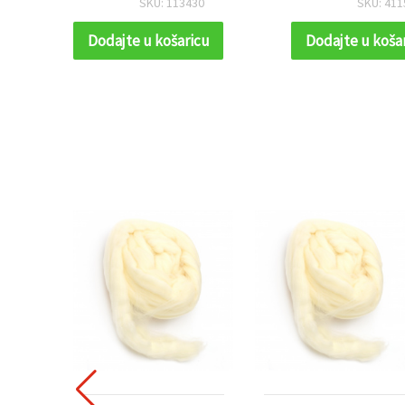
SKU: 113430
SKU: 411
Dodajte u košaricu
Dodajte u koša