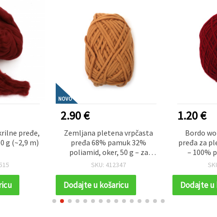
NOVO
2.90 €
1.20 €
rilne pređe,
Zemljana pletena vrpčasta
Bordo wor
0 g (~2,9 m)
pređa 68% pamuk 32%
pređa za pl
poliamid, oker, 50 g – za
– 100% po
pletenje i rukotvorine
515
SKU: 412347
SK
ricu
Dodajte u košaricu
Dodajte u 