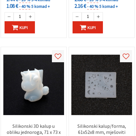
1.08 €
2.16 €
- 40 %
5 komad +
- 40 %
5 komad +
KUPI
KUPI
Silikonski 3D kalup u
Silikonski kalup/forma,
obliku jednoroga, 71 x 73 x
61x52x8 mm, mješoviti