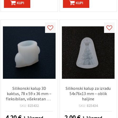
KUPI
KUPI
Silikonski kalup 3D
Silikonski kalup za izradu
kaktus, 78 x 59 x 36 mm –
54x76x13 mm – oblik
fleksibilan, višekratan DIY
haljine
hobi kalup za
SKU:
825432
SKU:
825434
smolu/epoksi, izradu
svijeća i sapuna, glinu i
4.20
€
2.00
€