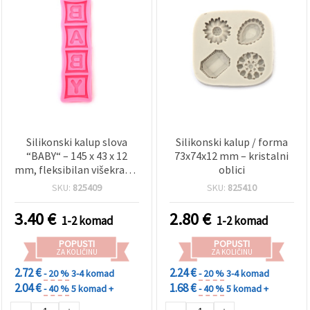
Silikonski kalup slova
Silikonski kalup / forma
“BABY“ – 145 x 43 x 12
73x74x12 mm – kristalni
mm, fleksibilan višekratni
oblici
abecedni kalup za DIY
SKU:
825409
SKU:
825410
projekte, epoksidnu
smolu, sapune, polimernu
3.40
€
2.80
€
1-2 komad
1-2 komad
glinu, izradu svijeća i
dekoracije za baby shower
POPUSTI
POPUSTI
ZA KOLIČINU
ZA KOLIČINU
2.72 €
2.24 €
- 20 %
3-4 komad
- 20 %
3-4 komad
2.04 €
1.68 €
- 40 %
5 komad +
- 40 %
5 komad +