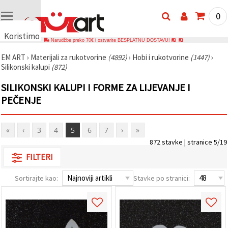
0
Koristimo
Narudžbe preko 70€ i ostvarite BESPLATNU DOSTAVU!
kolačiće
EM ART
›
Materijali za rukotvorine
(4892)
›
Hobi i rukotvorine
(1447)
›
🍪
Silikonski kalupi
(872)
Koristimo
kolačiće i
SILIKONSKI KALUPI I FORME ZA LIJEVANJE I
slične
tehnologije
PEČENJE
kako bismo
osigurali
ispravno
funkcioniranje
«
‹
3
4
5
6
7
›
»
web-
872 stavke | stranice 5/19
stranice,
poboljšali
FILTERI
vaše
korisničko
iskustvo i,
Sortirajte kao:
Stavke po stranici:
uz vašu
privolu,
analizirali
promet te
prikazivali
relevantniji