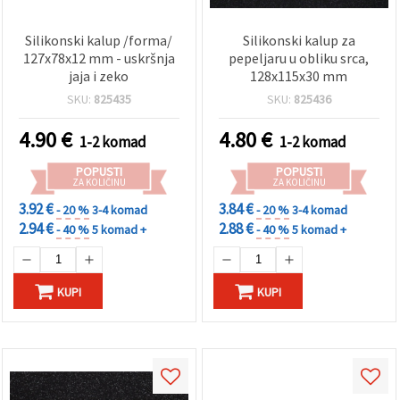
Silikonski kalup /forma/
Silikonski kalup za
127x78x12 mm - uskršnja
pepeljaru u obliku srca,
jaja i zeko
128x115x30 mm
SKU:
825435
SKU:
825436
4.90
€
4.80
€
1-2 komad
1-2 komad
POPUSTI
POPUSTI
ZA KOLIČINU
ZA KOLIČINU
3.92 €
3.84 €
- 20 %
3-4 komad
- 20 %
3-4 komad
2.94 €
2.88 €
- 40 %
5 komad +
- 40 %
5 komad +
KUPI
KUPI