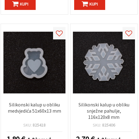
"Spremi".
KUPI
KUPI
Prihvati
sve
Postavke
Silikonski kalup u obliku
Silikonski kalup u obliku
medvjedića 51x60x13 mm
snježne pahulje,
116x120x8 mm
SKU:
825418
SKU:
825406