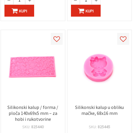
KUPI
KUPI
Silikonski kalup / forma /
Silikonski kalup u obliku
ploča 140x69x5 mm – za
mačke, 68x16 mm
hobi i rukotvorine
SKU:
825440
SKU:
825445