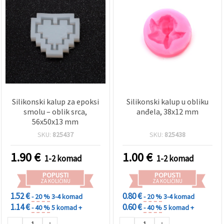
Silikonski kalup za epoksi
Silikonski kalup u obliku
smolu – oblik srca,
anđela, 38x12 mm
56x50x13 mm
SKU:
825437
SKU:
825438
1.90
€
1.00
€
1-2 komad
1-2 komad
POPUSTI
POPUSTI
ZA KOLIČINU
ZA KOLIČINU
1.52 €
0.80 €
- 20 %
3-4 komad
- 20 %
3-4 komad
1.14 €
0.60 €
- 40 %
5 komad +
- 40 %
5 komad +