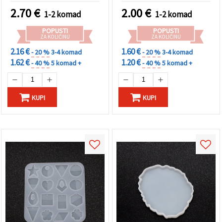
polimernu glinu, epoksi,
2.70
€
2.00
€
1-2 komad
1-2 komad
sapun i gips
POPUSTI
POPUSTI
ZA KOLIČINU
ZA KOLIČINU
2.16 €
1.60 €
- 20 %
3-4 komad
- 20 %
3-4 komad
1.62 €
1.20 €
- 40 %
5 komad +
- 40 %
5 komad +
KUPI
KUPI