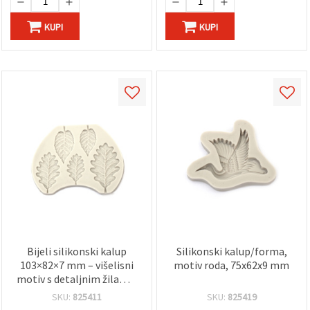
KUPI
KUPI
Bijeli silikonski kalup
Silikonski kalup/forma,
103×82×7 mm – višelisni
motiv roda, 75x62x9 mm
motiv s detaljnim žilama,
fleksibilni, višekratni
SKU:
825411
SKU:
825419
kalup za smolu,