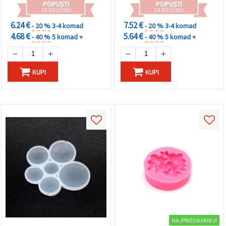
POPUSTI
POPUSTI
ZA KOLIČINU
ZA KOLIČINU
6.24 €
7.52 €
- 20 %
3-4 komad
- 20 %
3-4 komad
4.68 €
5.64 €
- 40 %
5 komad +
- 40 %
5 komad +
KUPI
KUPI
NAJPRODAVANIJI