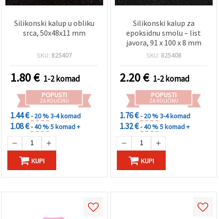
Silikonski kalup u obliku
Silikonski kalup za
srca, 50x48x11 mm
epoksidnu smolu – list
javora, 91 x 100 x 8 mm
SKU:
825407
SKU:
825408
1.80
€
2.20
€
1-2 komad
1-2 komad
POPUSTI
POPUSTI
ZA KOLIČINU
ZA KOLIČINU
1.44 €
1.76 €
- 20 %
3-4 komad
- 20 %
3-4 komad
1.08 €
1.32 €
- 40 %
5 komad +
- 40 %
5 komad +
KUPI
KUPI