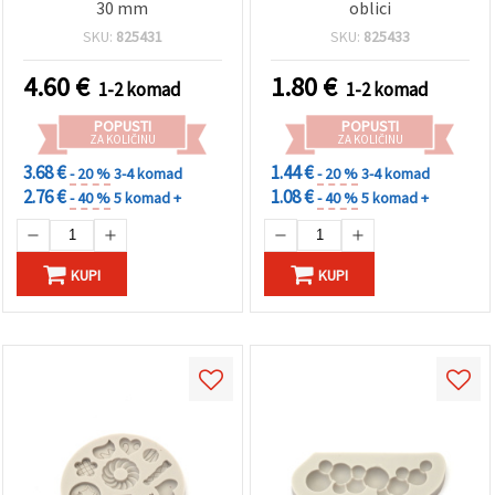
30 mm
oblici
SKU:
825431
SKU:
825433
4.60
€
1.80
€
1-2 komad
1-2 komad
POPUSTI
POPUSTI
ZA KOLIČINU
ZA KOLIČINU
3.68 €
1.44 €
- 20 %
3-4 komad
- 20 %
3-4 komad
2.76 €
1.08 €
- 40 %
5 komad +
- 40 %
5 komad +
KUPI
KUPI