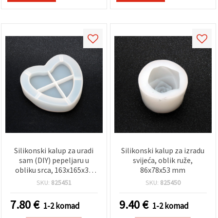
Silikonski kalup za uradi
Silikonski kalup za izradu
sam (DIY) pepeljaru u
svijeća, oblik ruže,
obliku srca, 163x165x31
86x78x53 mm
mm
SKU:
825451
SKU:
825450
7.80
€
9.40
€
1-2 komad
1-2 komad