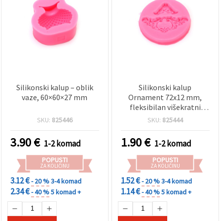
Silikonski kalup – oblik
Silikonski kalup
vaze, 60×60×27 mm
Ornament 72x12 mm,
fleksibilan višekratni
kalup za smolu,
SKU:
825446
SKU:
825444
polimernu glinu, fondant,
gips i izradu sapuna
3.90
€
1.90
€
1-2 komad
1-2 komad
POPUSTI
POPUSTI
ZA KOLIČINU
ZA KOLIČINU
3.12 €
1.52 €
- 20 %
3-4 komad
- 20 %
3-4 komad
2.34 €
1.14 €
- 40 %
5 komad +
- 40 %
5 komad +