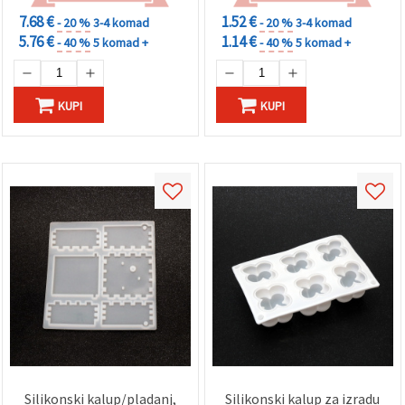
7.68 €
1.52 €
- 20 %
3-4 komad
- 20 %
3-4 komad
5.76 €
1.14 €
- 40 %
5 komad +
- 40 %
5 komad +
KUPI
KUPI
Silikonski kalup/pladanj,
Silikonski kalup za izradu