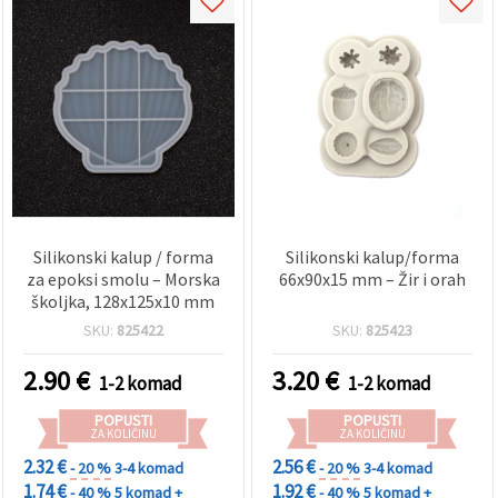
Silikonski kalup / forma
Silikonski kalup/forma
za epoksi smolu – Morska
66x90x15 mm – Žir i orah
školjka, 128x125x10 mm
SKU:
825422
SKU:
825423
2.90
€
3.20
€
1-2 komad
1-2 komad
POPUSTI
POPUSTI
ZA KOLIČINU
ZA KOLIČINU
2.32 €
2.56 €
- 20 %
3-4 komad
- 20 %
3-4 komad
1.74 €
1.92 €
- 40 %
5 komad +
- 40 %
5 komad +