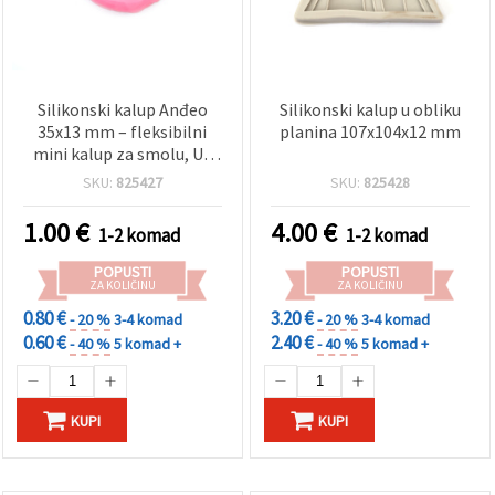
Silikonski kalup Anđeo
Silikonski kalup u obliku
35x13 mm – fleksibilni
planina 107x104x12 mm
mini kalup za smolu, UV
epoksid, polimernu glinu,
SKU:
825427
SKU:
825428
gips i izradu sapuna;
idealan za nakit, privjeske
1.00
€
4.00
€
1-2 komad
1-2 komad
i DIY hobi projekte
POPUSTI
POPUSTI
ZA KOLIČINU
ZA KOLIČINU
0.80 €
3.20 €
- 20 %
3-4 komad
- 20 %
3-4 komad
0.60 €
2.40 €
- 40 %
5 komad +
- 40 %
5 komad +
KUPI
KUPI