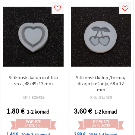
Silikonski kalup u obliku
Silikonski kalup /forma/
srca, 48x49x13 mm
dizajn trešanja, 68 x 12
mm
SKU:
825429
SKU:
825430
1.80
€
3.60
€
1-2 komad
1-2 komad
POPUSTI
POPUSTI
ZA KOLIČINU
ZA KOLIČINU
1.44 €
2.88 €
- 20 %
3-4 komad
- 20 %
3-4 komad