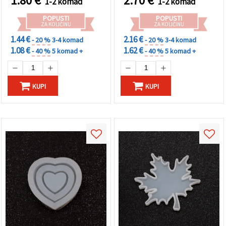
1.80
€
2.70
€
1-2 komad
1-2 komad
POPUSTI
POPUSTI
ZA KOLIČINU
ZA KOLIČINU
1.44 €
2.16 €
- 20 %
3-4 komad
- 20 %
3-4 komad
1.08 €
1.62 €
- 40 %
5 komad +
- 40 %
5 komad +
KUPI
KUPI