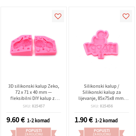
3D silikonski kalup Zeko,
Silikonski kalup /
72 x 71 x 40 mm —
Silikonski kalup za
fleksibilni DIY kalup za
lijevanje, 85x75x8 mm,
lijevanje epoksidne
Sretna patkica
SKU:
825457
SKU:
825456
smole, sapuna, voska za
svijeće i gline
9.60
€
1.90
€
1-2 komad
1-2 komad
POPUSTI
POPUSTI
ZA KOLIČINU
ZA KOLIČINU