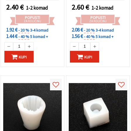
2.40
€
2.60
€
1-2 komad
1-2 komad
POPUSTI
POPUSTI
ZA KOLIČINU
ZA KOLIČINU
1.92 €
2.08 €
- 20 %
3-4 komad
- 20 %
3-4 komad
1.44 €
1.56 €
- 40 %
5 komad +
- 40 %
5 komad +
KUPI
KUPI