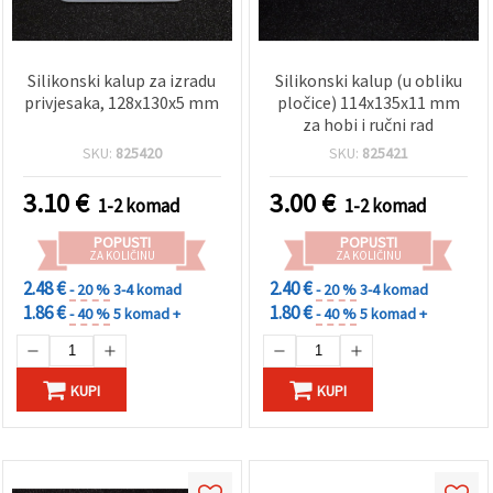
Silikonski kalup za izradu
Silikonski kalup (u obliku
privjesaka, 128x130x5 mm
pločice) 114x135x11 mm
za hobi i ručni rad
SKU:
825420
SKU:
825421
3.10
€
3.00
€
1-2 komad
1-2 komad
POPUSTI
POPUSTI
ZA KOLIČINU
ZA KOLIČINU
2.48 €
2.40 €
- 20 %
3-4 komad
- 20 %
3-4 komad
1.86 €
1.80 €
- 40 %
5 komad +
- 40 %
5 komad +
KUPI
KUPI