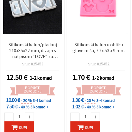
Silikonski kalup/pladanj
Silikonski kalup u obliku
210x85x22 mm, dizajn s
glave miša, 79 x 53 x 9 mm
natpisom “LOVE“ za
epoksi smolu i DIY ručni
SKU:
825453
SKU:
825452
rad
12.50
€
1.70
€
1-2 komad
1-2 komad
POPUSTI
POPUSTI
ZA KOLIČINU
ZA KOLIČINU
10.00 €
1.36 €
- 20 %
3-4 komad
- 20 %
3-4 komad
7.50 €
1.02 €
- 40 %
5 komad +
- 40 %
5 komad +
KUPI
KUPI