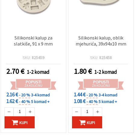
Silikonski kalup za
Silikonski kalup, oblik
slatkiše, 91 x 9 mm
mjehurića, 39x94x10 mm
SKU:
825459
SKU:
825458
2.70
€
1.80
€
1-2 komad
1-2 komad
POPUSTI
POPUSTI
ZA KOLIČINU
ZA KOLIČINU
2.16 €
1.44 €
- 20 %
3-4 komad
- 20 %
3-4 komad
1.62 €
1.08 €
- 40 %
5 komad +
- 40 %
5 komad +
KUPI
KUPI