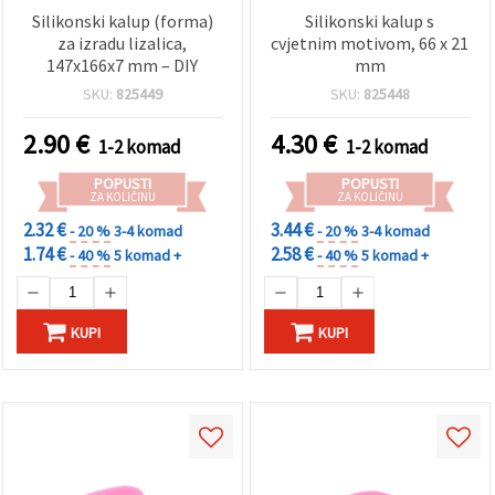
Silikonski kalup (forma)
Silikonski kalup s
za izradu lizalica,
cvjetnim motivom, 66 x 21
147x166x7 mm – DIY
mm
SKU:
825449
SKU:
825448
2.90
€
4.30
€
1-2 komad
1-2 komad
POPUSTI
POPUSTI
ZA KOLIČINU
ZA KOLIČINU
2.32 €
3.44 €
- 20 %
3-4 komad
- 20 %
3-4 komad
1.74 €
2.58 €
- 40 %
5 komad +
- 40 %
5 komad +
KUPI
KUPI