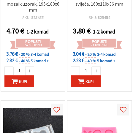
mozaik uzorak, 195x180x6
svijeća, 160x110x36 mm
mm
SKU:
825455
SKU:
825454
4.70
€
3.80
€
1-2 komad
1-2 komad
POPUSTI
POPUSTI
ZA KOLIČINU
ZA KOLIČINU
3.76 €
3.04 €
- 20 %
3-4 komad
- 20 %
3-4 komad
2.82 €
2.28 €
- 40 %
5 komad +
- 40 %
5 komad +
KUPI
KUPI