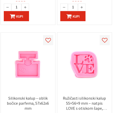
KUPI
KUPI
Silikonski kalup – oblik
Ružičasti silikonski kalup
bočice parfema, 57x62x6
55×56×9 mm – natpis
mm
LOVE s otiskom šape,