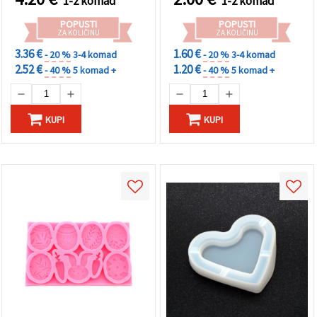
1-2 komad
1-2 komad
fondant
POPUSTI
POPUSTI
ZA KOLIČINU
ZA KOLIČINU
3.36 €
1.60 €
- 20 %
3-4 komad
- 20 %
3-4 komad
2.52 €
1.20 €
- 40 %
5 komad +
- 40 %
5 komad +
KUPI
KUPI