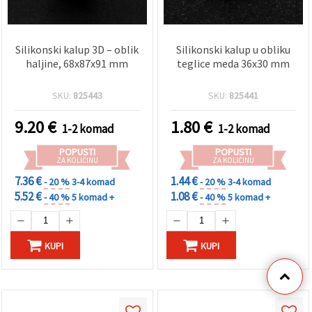
Silikonski kalup 3D – oblik
Silikonski kalup u obliku
haljine, 68x87x91 mm
teglice meda 36x30 mm
SKU:
825443
SKU:
825441
9.20
€
1.80
€
1-2 komad
1-2 komad
POPUSTI
POPUSTI
ZA KOLIČINU
ZA KOLIČINU
7.36 €
1.44 €
- 20 %
3-4 komad
- 20 %
3-4 komad
5.52 €
1.08 €
- 40 %
5 komad +
- 40 %
5 komad +
KUPI
KUPI