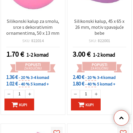
Silikonski kalup za smolu,
Silikonski kalup, 45 x 65 x
srce s dekorativnim
26 mm, motiv spavajuće
ornamentima, 50 x 13 mm
bebe
SKU:
822014
SKU:
822001
1.70
€
3.00
€
1-2 komad
1-2 komad
POPUSTI
POPUSTI
ZA KOLIČINU
ZA KOLIČINU
1.36 €
2.40 €
- 20 %
3-4 komad
- 20 %
3-4 komad
1.02 €
1.80 €
- 40 %
5 komad +
- 40 %
5 komad +
KUPI
KUPI