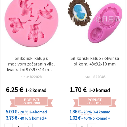
Silikonski kalup s
Silikonski kalup / okvir sa
motivom začaranih vila,
slikom, 48x92x10 mm
kvadratni 97×97×14 mm –
fleksibilan, višekratan
SKU:
822028
SKU:
822046
kalup za lijevanje
epoksidne/UV smole,
6.25
€
1.70
€
1-2 komad
1-2 komad
gline, sapuna i gipsa –
DIY/uradi sam rukotvorine
POPUSTI
POPUSTI
i dekoracije
ZA KOLIČINU
ZA KOLIČINU
5.00 €
1.36 €
- 20 %
3-4 komad
- 20 %
3-4 komad
3.75 €
1.02 €
- 40 %
5 komad +
- 40 %
5 komad +