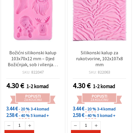
Božićni silikonski kalup
Silikonski kalup za
103x70x12 mm – Djed
rukotvorine, 102x107x8
Božićnjak, sob i vilenjak |
mm
Fleksibilni kreativni kalup
SKU:
822047
SKU:
822063
za epoksi smolu,
polimernu glinu, sapun i
4.30
€
4.30
€
1-2 komad
1-2 komad
gips
POPUSTI
POPUSTI
ZA KOLIČINU
ZA KOLIČINU
3.44 €
3.44 €
- 20 %
3-4 komad
- 20 %
3-4 komad
2.58 €
2.58 €
- 40 %
5 komad +
- 40 %
5 komad +