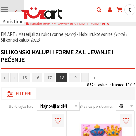
0
Koristimo
Narudžbe preko 70€ i ostvarite BESPLATNU DOSTAVU!
kolačiće
EM ART
›
Materijali za rukotvorine
(4878)
›
Hobi i rukotvorine
(1445)
›
🍪
Silikonski kalupi
(872)
Koristimo
kolačiće i
SILIKONSKI KALUPI I FORME ZA LIJEVANJE I
slične
tehnologije
PEČENJE
kako bismo
osigurali
ispravno
funkcioniranje
«
‹
15
16
17
18
19
›
»
web-
872 stavke | stranice 18/19
stranice,
poboljšali
FILTERI
vaše
korisničko
iskustvo i,
Sortirajte kao:
Stavke po stranici:
uz vašu
privolu,
analizirali
promet te
prikazivali
relevantniji