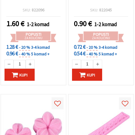
SKU:
822096
SKU:
822045
1.60
€
0.90
€
1-2 komad
1-2 komad
POPUSTI
POPUSTI
ZA KOLIČINU
ZA KOLIČINU
1.28 €
0.72 €
- 20 %
3-4 komad
- 20 %
3-4 komad
0.96 €
0.54 €
- 40 %
5 komad +
- 40 %
5 komad +
KUPI
KUPI