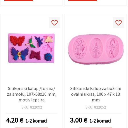
Silikonski kalup /forma/
Silikonski kalup za božićni
za smolu, 107x68x10 mm,
ovalni ukras, 106 x 47 x 13
motiv leptira
mm
SKU:
822092
SKU:
822052
4.20
€
3.00
€
1-2 komad
1-2 komad