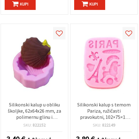
"Spremi".
KUPI
KUPI
Prihvati
sve
Postavke
Silikonski kalup u obliku
Silikonski kalup s temom
školjke, 62x64x26 mm, za
Pariza, ružičasti
polimernu glinu i
pravokutni, 102×75×10
kreativne rukotvorine
mm – prehrambeni,
SKU:
822152
SKU:
822149
fleksibilan kalup za
fondant s motivima