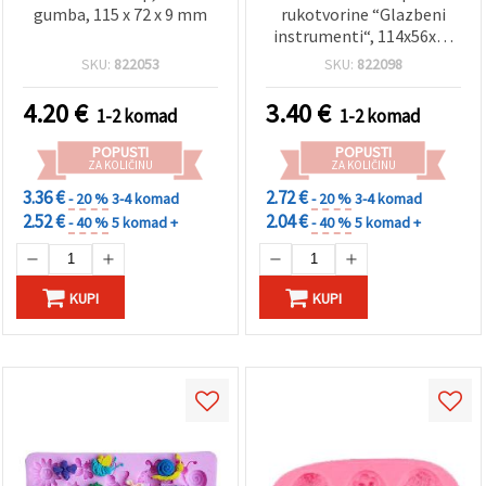
gumba, 115 x 72 x 9 mm
rukotvorine “Glazbeni
instrumenti“, 114x56x10
mm
SKU:
822053
SKU:
822098
4.20
€
3.40
€
1-2 komad
1-2 komad
POPUSTI
POPUSTI
ZA KOLIČINU
ZA KOLIČINU
3.36 €
2.72 €
- 20 %
3-4 komad
- 20 %
3-4 komad
2.52 €
2.04 €
- 40 %
5 komad +
- 40 %
5 komad +
KUPI
KUPI