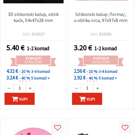
3D silikonski kalup, oblik
Silikonski kalup /forma/,
kuće, 54x47x28 mm
u obliku srca, 97x97x8 mm
SKU:
822027
SKU:
822061
5.40
€
3.20
€
1-2 komad
1-2 komad
POPUSTI
POPUSTI
ZA KOLIČINU
ZA KOLIČINU
4.32 €
2.56 €
- 20 %
3-4 komad
- 20 %
3-4 komad
3.24 €
1.92 €
- 40 %
5 komad +
- 40 %
5 komad +
KUPI
KUPI