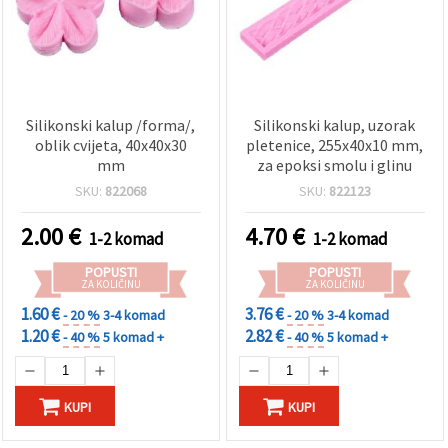
Silikonski kalup /forma/,
Silikonski kalup, uzorak
oblik cvijeta, 40x40x30
pletenice, 255x40x10 mm,
mm
za epoksi smolu i glinu
SKU:
822068
SKU:
822123
2.00
€
4.70
€
1-2 komad
1-2 komad
POPUSTI
POPUSTI
ZA KOLIČINU
ZA KOLIČINU
1.60 €
3.76 €
- 20 %
3-4 komad
- 20 %
3-4 komad
1.20 €
2.82 €
- 40 %
5 komad +
- 40 %
5 komad +
KUPI
KUPI