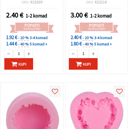
SKU:
822029
SKU:
822118
2.40
€
3.00
€
1-2 komad
1-2 komad
POPUSTI
POPUSTI
ZA KOLIČINU
ZA KOLIČINU
1.92 €
2.40 €
- 20 %
3-4 komad
- 20 %
3-4 komad
1.44 €
1.80 €
- 40 %
5 komad +
- 40 %
5 komad +
KUPI
KUPI