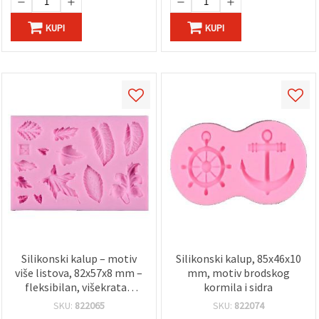
KUPI
KUPI
Silikonski kalup – motiv
Silikonski kalup, 85x46x10
više listova, 82x57x8 mm –
mm, motiv brodskog
fleksibilan, višekratan
kormila i sidra
kalup za epoksidnu i UV
SKU:
822065
SKU:
822074
smolu, polimernu glinu,