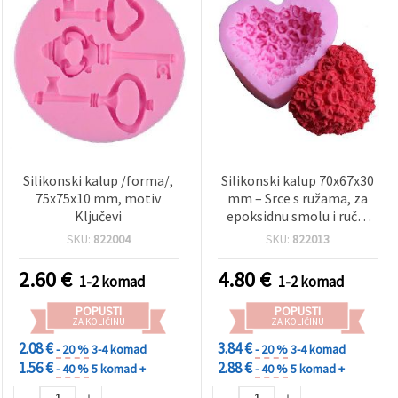
Silikonski kalup /forma/,
Silikonski kalup 70x67x30
75x75x10 mm, motiv
mm – Srce s ružama, za
Ključevi
epoksidnu smolu i ručni
rad
SKU:
822004
SKU:
822013
2.60
€
4.80
€
1-2 komad
1-2 komad
POPUSTI
POPUSTI
ZA KOLIČINU
ZA KOLIČINU
2.08 €
3.84 €
- 20 %
3-4 komad
- 20 %
3-4 komad
1.56 €
2.88 €
- 40 %
5 komad +
- 40 %
5 komad +