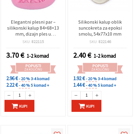
Elegantni plesni par –
Silikonski kalup oblik
silikonski kalup 84×68×13
suncokreta za epoksi
mm, dizajn ples u
smolu, 54x77x10 mm
dvorani/vjenčani ples,
SKU:
822115
SKU:
822146
fleksibilni hobi kalup za
epoksi smolu, polimernu
3.70
€
2.40
€
1-2 komad
1-2 komad
glinu, sapun i gips
POPUSTI
POPUSTI
ZA KOLIČINU
ZA KOLIČINU
2.96 €
1.92 €
- 20 %
3-4 komad
- 20 %
3-4 komad
2.22 €
1.44 €
- 40 %
5 komad +
- 40 %
5 komad +
KUPI
KUPI