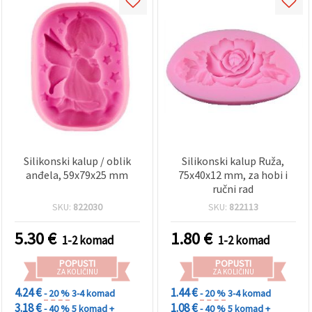
Silikonski kalup / oblik
Silikonski kalup Ruža,
anđela, 59x79x25 mm
75x40x12 mm, za hobi i
ručni rad
SKU:
822030
SKU:
822113
5.30
€
1.80
€
1-2 komad
1-2 komad
POPUSTI
POPUSTI
ZA KOLIČINU
ZA KOLIČINU
4.24 €
1.44 €
- 20 %
3-4 komad
- 20 %
3-4 komad
3.18 €
1.08 €
- 40 %
5 komad +
- 40 %
5 komad +