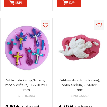
KUPI
KUPI
Silikonski kalup /forma/,
Silikonski kalup (forma),
motiv križeva, 102x102x11
oblik anđela, 93x60x19
mm
mm
SKU:
822055
SKU:
822017
4.80
€
4.70
€