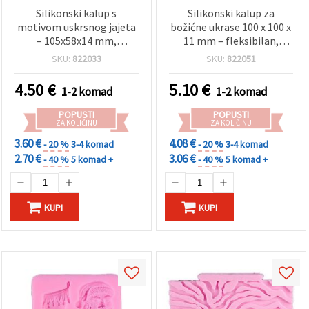
Silikonski kalup s
Silikonski kalup za
motivom uskrsnog jajeta
božićne ukrase 100 x 100 x
– 105x58x14 mm,
11 mm – fleksibilan,
fleksibilan i višekratan
višekratan, neprianjajući
SKU:
822033
SKU:
822051
kalup za lijevanje smole,
kalup za lijevanje
sapuna, voska, gipsa i
epoksidne smole, gipsa i
4.50
€
5.10
€
1-2 komad
1-2 komad
gline
polimerne gline, DIY
božićne kuglice i
POPUSTI
POPUSTI
dekoracije
ZA KOLIČINU
ZA KOLIČINU
3.60 €
4.08 €
- 20 %
3-4 komad
- 20 %
3-4 komad
2.70 €
3.06 €
- 40 %
5 komad +
- 40 %
5 komad +
KUPI
KUPI