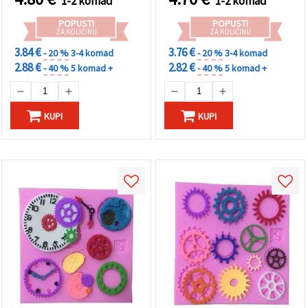
1-2 komad
1-2 komad
POPUSTI
POPUSTI
ZA KOLIČINU
ZA KOLIČINU
3.84 €
3.76 €
- 20 %
3-4 komad
- 20 %
3-4 komad
2.88 €
2.82 €
- 40 %
5 komad +
- 40 %
5 komad +
KUPI
KUPI