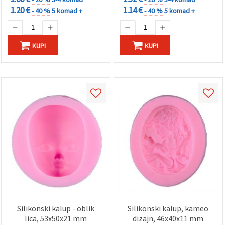
1.20 €
1.14 €
- 40 %
5 komad +
- 40 %
5 komad +
KUPI
KUPI
Silikonski kalup - oblik
Silikonski kalup, kameo
lica, 53x50x21 mm
dizajn, 46x40x11 mm