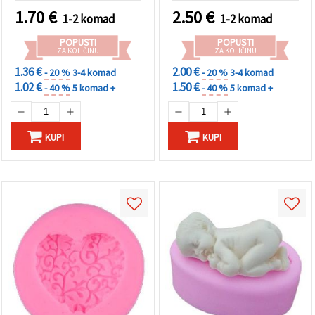
1.70
€
2.50
€
1-2 komad
1-2 komad
POPUSTI
POPUSTI
ZA KOLIČINU
ZA KOLIČINU
1.36 €
2.00 €
- 20 %
3-4 komad
- 20 %
3-4 komad
1.02 €
1.50 €
- 40 %
5 komad +
- 40 %
5 komad +
KUPI
KUPI