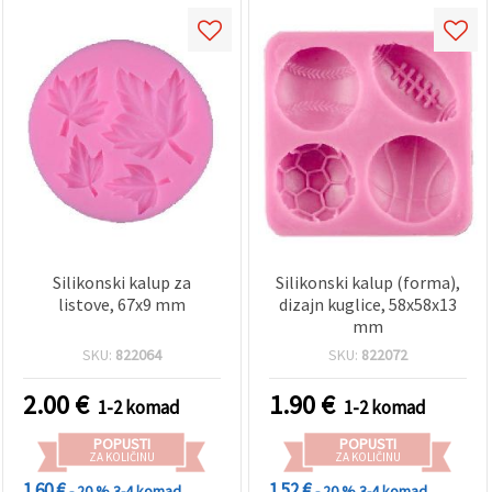
Silikonski kalup za
Silikonski kalup (forma),
listove, 67x9 mm
dizajn kuglice, 58x58x13
mm
SKU:
822064
SKU:
822072
2.00
€
1.90
€
1-2 komad
1-2 komad
POPUSTI
POPUSTI
ZA KOLIČINU
ZA KOLIČINU
1.60 €
1.52 €
- 20 %
3-4 komad
- 20 %
3-4 komad