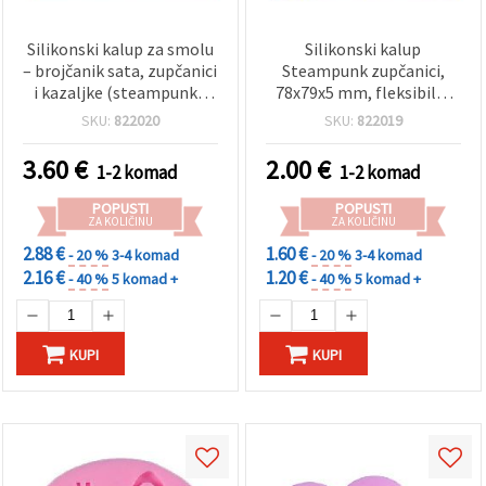
Silikonski kalup za smolu
Silikonski kalup
– brojčanik sata, zupčanici
Steampunk zupčanici,
i kazaljke (steampunk),
78x79x5 mm, fleksibilni
84×89×7 mm, fleksibilan i
višekratni kalup za
SKU:
822020
SKU:
822019
višekratan, za
epoksidnu smolu, UV
epoksidnu/UV smolu,
smolu i polimernu glinu,
3.60
€
2.00
€
1-2 komad
1-2 komad
polimernu glinu, sapun,
za uradi sam projekte i
fondant, izradu nakita i
izradu nakita
POPUSTI
POPUSTI
satova
ZA KOLIČINU
ZA KOLIČINU
2.88 €
1.60 €
- 20 %
3-4 komad
- 20 %
3-4 komad
2.16 €
1.20 €
- 40 %
5 komad +
- 40 %
5 komad +
KUPI
KUPI