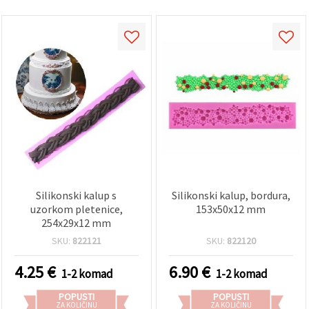
Silikonski kalup s
Silikonski kalup, bordura,
uzorkom pletenice,
153x50x12 mm
254x29x12 mm
SKU:
822121
SKU:
822120
4.25
€
6.90
€
1-2 komad
1-2 komad
POPUSTI
POPUSTI
ZA KOLIČINU
ZA KOLIČINU