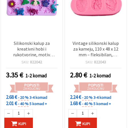
Silikonski kalup za
Vintage silikonski kalup
kreativni hobi i
za kameju, 110 x 48 x 12
rukotvorine, motiv
mm – fleksibilan,
kukaca, 110×54×9 mm
višekratan hobi kalup za
SKU:
822042
SKU:
822043
smolu, epoksid, UV smolu,
polimernu glinu, gips i
3.35
€
2.80
€
1-2 komad
1-2 komad
sapun; za DIY nakit –
privjesci i kabošoni
POPUSTI
POPUSTI
ZA KOLIČINU
ZA KOLIČINU
2.68 €
2.24 €
- 20 %
3-4 komad
- 20 %
3-4 komad
2.01 €
1.68 €
- 40 %
5 komad +
- 40 %
5 komad +
KUPI
KUPI