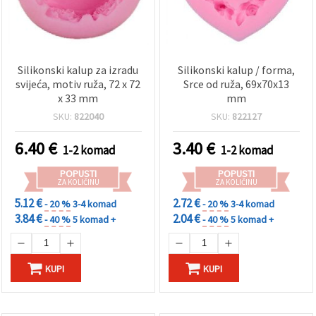
Silikonski kalup za izradu
Silikonski kalup / forma,
svijeća, motiv ruža, 72 x 72
Srce od ruža, 69x70x13
x 33 mm
mm
SKU:
822040
SKU:
822127
6.40
€
3.40
€
1-2 komad
1-2 komad
POPUSTI
POPUSTI
ZA KOLIČINU
ZA KOLIČINU
5.12 €
2.72 €
- 20 %
3-4 komad
- 20 %
3-4 komad
3.84 €
2.04 €
- 40 %
5 komad +
- 40 %
5 komad +
KUPI
KUPI