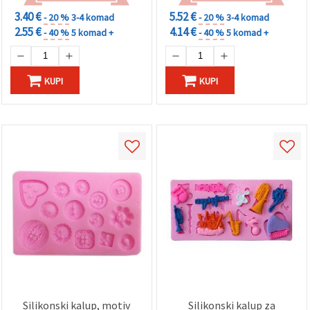
3.40 €
5.52 €
- 20 %
3-4 komad
- 20 %
3-4 komad
2.55 €
4.14 €
- 40 %
5 komad +
- 40 %
5 komad +
KUPI
KUPI
Silikonski kalup, motiv
Silikonski kalup za