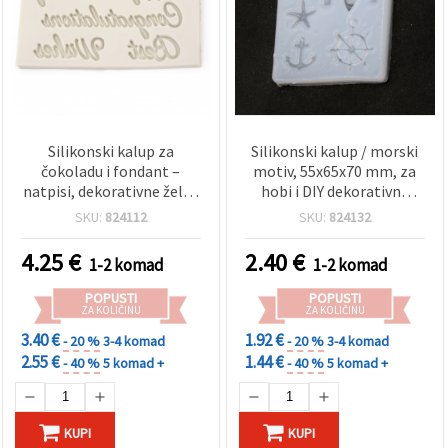
Silikonski kalup za
Silikonski kalup / morski
čokoladu i fondant –
motiv, 55x65x70 mm, za
natpisi, dekorativne želje,
hobi i DIY dekorativne
125 x 75 x 7 mm —
rukotvorine
SKU:
824112
SKU:
824132
ukrašavanje torti i
sugarcraft
4.25
€
2.40
€
1-2 komad
1-2 komad
POPUSTI
POPUSTI
ZA KOLIČINU
ZA KOLIČINU
3.40 €
1.92 €
- 20 %
3-4 komad
- 20 %
3-4 komad
2.55 €
1.44 €
- 40 %
5 komad +
- 40 %
5 komad +
KUPI
KUPI