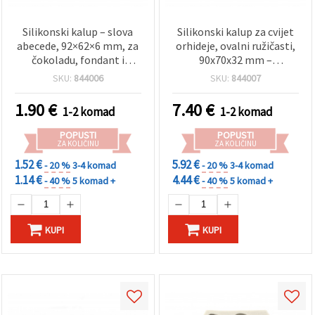
Silikonski kalup – slova
Silikonski kalup za cvijet
abecede, 92×62×6 mm, za
orhideje, ovalni ružičasti,
čokoladu, fondant i
90x70x32 mm –
ukrašavanje torti
fleksibilan, neljepljiv; za
SKU:
844006
SKU:
844007
fondant, ukrašavanje
torti, kolača i keksa,
1.90
€
7.40
€
1-2 komad
1-2 komad
čokoladu, bombone,
sapune i epoksidnu smolu
POPUSTI
POPUSTI
ZA KOLIČINU
ZA KOLIČINU
1.52 €
5.92 €
- 20 %
3-4 komad
- 20 %
3-4 komad
1.14 €
4.44 €
- 40 %
5 komad +
- 40 %
5 komad +
KUPI
KUPI