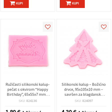
"Spremi".
KUPI
KUPI
Prihvati
sve
Postavke
Ružičasti silikonski kalup-
Silikonski kalup – Božićno
pečat s okvirom “Happy
drvce, 95x105x10 mm –
Birthday”, 65x55x7 mm –
savršen za blagdanske
alat za ukrašavanje torti,
kekse i dekoraciju slastica
SKU:
824136
SKU:
824097
fondanta i čokolade