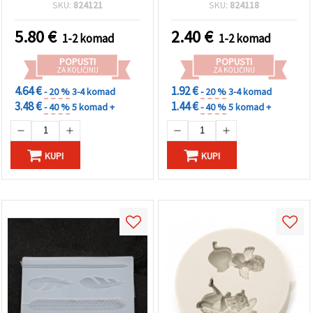
polimerne gline
SKU:
824121
SKU:
824118
5.80
€
2.40
€
1-2 komad
1-2 komad
POPUSTI
POPUSTI
ZA KOLIČINU
ZA KOLIČINU
4.64 €
1.92 €
- 20 %
3-4 komad
- 20 %
3-4 komad
3.48 €
1.44 €
- 40 %
5 komad +
- 40 %
5 komad +
KUPI
KUPI