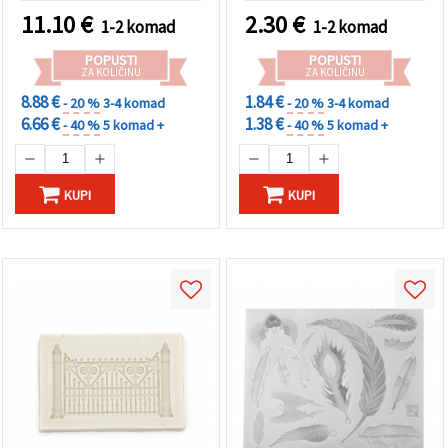
nakita i hobi projekte
smole, gipsa i polimerne
11.10
€
2.30
€
1-2 komad
1-2 komad
gline
POPUSTI
POPUSTI
ZA KOLIČINU
ZA KOLIČINU
8.88 €
1.84 €
- 20 %
3-4 komad
- 20 %
3-4 komad
6.66 €
1.38 €
- 40 %
5 komad +
- 40 %
5 komad +
KUPI
KUPI