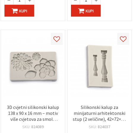
KUPI
KUPI
3D cvjetni silikonski kalup
Silikonski kalup za
138 x 90 x 16 mm – motiv
minijaturni arhitektonski
više cvjetova za smolu
stup (2 veličine), 42×72×13
(epoksi), polimernu glinu,
mm, fleksibilan i
SKU:
824089
SKU:
824037
gips i sapun, DIY izradu
višekratan, za lijevanje