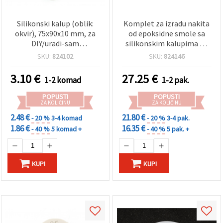
Silikonski kalup (oblik:
Komplet za izradu nakita
okvir), 75x90x10 mm, za
od epoksidne smole sa
DIY/uradi-sam
silikonskim kalupima za
rukotvorine i dekoracije
lijevanje i asortirani set
SKU:
824102
SKU:
824146
alata
3.10
€
27.25
€
1-2 komad
1-2 pak.
POPUSTI
POPUSTI
ZA KOLIČINU
ZA KOLIČINU
2.48 €
21.80 €
- 20 %
3-4 komad
- 20 %
3-4 pak.
1.86 €
16.35 €
- 40 %
5 komad +
- 40 %
5 pak. +
KUPI
KUPI