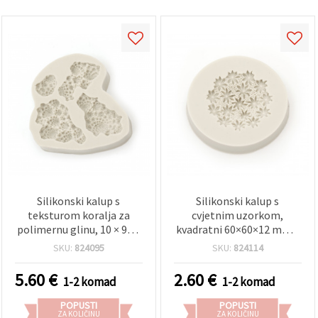
Silikonski kalup s
Silikonski kalup s
teksturom koralja za
cvjetnim uzorkom,
polimernu glinu, 10 × 90 ×
kvadratni 60×60×12 mm –
15 mm – fleksibilan,
fleksibilan, višekratan; za
SKU:
824095
SKU:
824114
višekratni kalup za
smolu/epoksi, sapune,
detaljne uzorke, izradu
glinu, gips i svijeće,
5.60
€
2.60
€
1-2 komad
1-2 komad
nakita i UV/epoksi smolu
DIY/uradi-sam
POPUSTI
POPUSTI
ZA KOLIČINU
ZA KOLIČINU