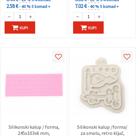
2.58 €
7.02 €
- 40 %
5 komad +
- 40 %
5 komad +
KUPI
KUPI
Silikonski kalup / forma,
Silikonski kalup /forma/
245x103x6 mm,
za smolu, retro ključ,