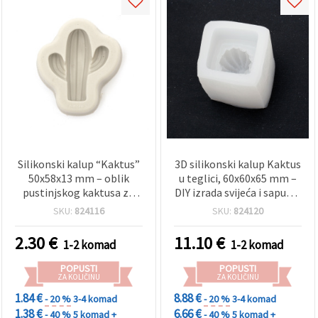
Silikonski kalup “Kaktus”
3D silikonski kalup Kaktus
50x58x13 mm – oblik
u teglici, 60x60x65 mm –
pustinjskog kaktusa za
DIY izrada svijeća i sapuna,
DIY/uradi-sam izradu
dekoracija doma
SKU:
824116
SKU:
824120
svijeća i sapuna, višekratni
kalup za rukotvorine i
2.30
€
11.10
€
1-2 komad
1-2 komad
dekoraciju doma
POPUSTI
POPUSTI
ZA KOLIČINU
ZA KOLIČINU
1.84 €
8.88 €
- 20 %
3-4 komad
- 20 %
3-4 komad
1.38 €
6.66 €
- 40 %
5 komad +
- 40 %
5 komad +