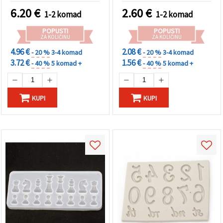
6.20
€
2.60
€
1-2 komad
1-2 komad
POPUSTI
POPUSTI
ZA KOLIČINU
ZA KOLIČINU
4.96 €
2.08 €
- 20 %
3-4 komad
- 20 %
3-4 komad
3.72 €
1.56 €
- 40 %
5 komad +
- 40 %
5 komad +
KUPI
KUPI