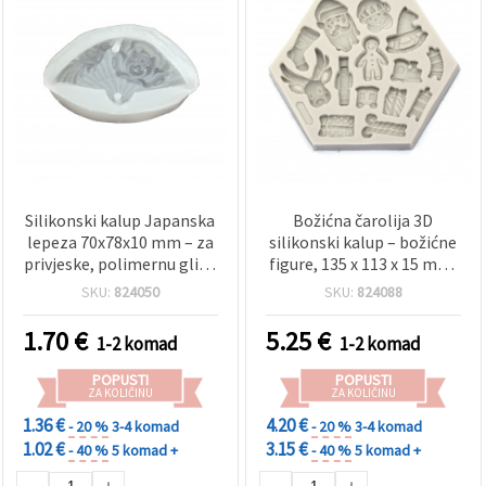
Silikonski kalup Japanska
Božićna čarolija 3D
lepeza 70x78x10 mm – za
silikonski kalup – božićne
privjeske, polimernu glinu
figure, 135 x 113 x 15 mm,
i epoksi smolu, DIY izrada
fleksibilan, višekratan
SKU:
824050
SKU:
824088
nakita
kalup za smolu, gips i
polimernu glinu, za uradi
1.70
€
5.25
€
1-2 komad
1-2 komad
sam dekoracije i izradu
ukrasa
POPUSTI
POPUSTI
ZA KOLIČINU
ZA KOLIČINU
1.36 €
4.20 €
- 20 %
3-4 komad
- 20 %
3-4 komad
1.02 €
3.15 €
- 40 %
5 komad +
- 40 %
5 komad +