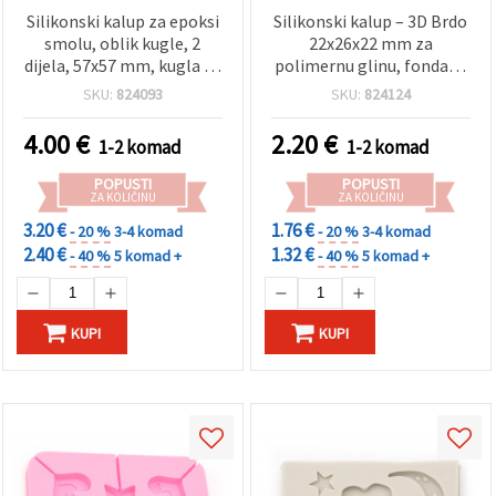
Silikonski kalup za epoksi
Silikonski kalup – 3D Brdo
smolu, oblik kugle, 2
22x26x22 mm za
dijela, 57x57 mm, kugla 50
polimernu glinu, fondant
mm
i ukrašavanje torti
SKU:
824093
SKU:
824124
4.00
€
2.20
€
1-2 komad
1-2 komad
POPUSTI
POPUSTI
ZA KOLIČINU
ZA KOLIČINU
3.20 €
1.76 €
- 20 %
3-4 komad
- 20 %
3-4 komad
2.40 €
1.32 €
- 40 %
5 komad +
- 40 %
5 komad +
KUPI
KUPI