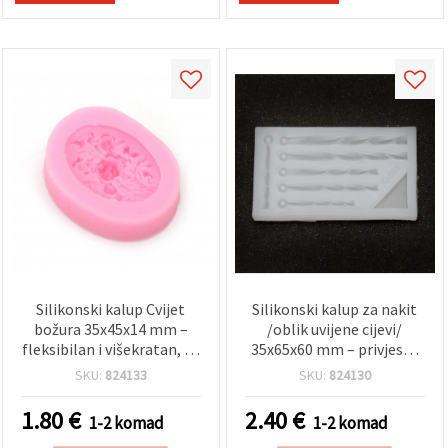
Silikonski kalup Cvijet
Silikonski kalup za nakit
božura 35x45x14 mm –
/oblik uvijene cijevi/
fleksibilan i višekratan, za
35x65x60 mm – privjesci,
polimernu glinu,
DIY uradi-sam pribor
SKU:
824133
SKU:
824130
epoksidnu smolu, gips i
DIY izradu nakita
1.80
€
2.40
€
1-2 komad
1-2 komad