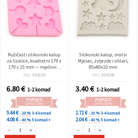
Ružičasti silikonski kalup
Silikonski kalup, motiv
za lizalice, kvadratni 170 x
Mjesec, zvijezde i oblaci,
170 x 15 mm — mješoviti
85x80x10 mm
oblici (srca, zvijezde,
SKU:
824142
SKU:
824108
krugovi) s utorima za
štapiće; fleksibilan i
6.80
€
3.40
€
1-2 komad
1-2 komad
višekratan za bombone,
čokoladu, fondant,
POPUSTI
POPUSTI
pečenje i DIY hobi
ZA KOLIČINU
ZA KOLIČINU
5.44 €
2.72 €
- 20 %
3-4 komad
- 20 %
3-4 komad
4.08 €
2.04 €
- 40 %
5 komad +
- 40 %
5 komad +