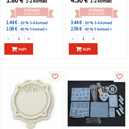
1.80
€
4.30
€
1-2 komad
1-2 komad
POPUSTI
POPUSTI
ZA KOLIČINU
ZA KOLIČINU
1.44 €
3.44 €
- 20 %
3-4 komad
- 20 %
3-4 komad
1.08 €
2.58 €
- 40 %
5 komad +
- 40 %
5 komad +
KUPI
KUPI