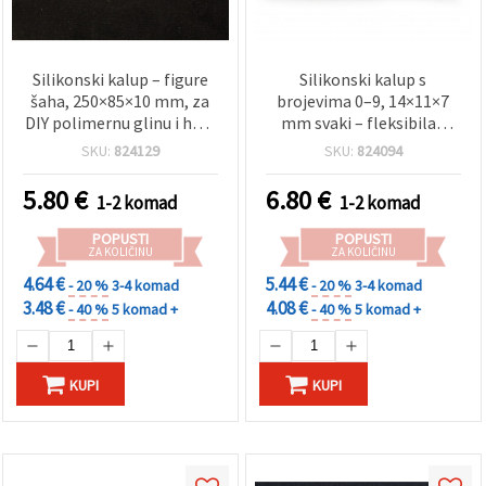
Silikonski kalup – figure
Silikonski kalup s
šaha, 250×85×10 mm, za
brojevima 0–9, 14×11×7
DIY polimernu glinu i hobi
mm svaki – fleksibilan
projekte
reljefni kalup za fondant,
SKU:
824129
SKU:
824094
DIY ukrašavanje
rođendanske torte,
5.80
€
6.80
€
1-2 komad
1-2 komad
gumpastu i modelarsku
glinu
POPUSTI
POPUSTI
ZA KOLIČINU
ZA KOLIČINU
4.64 €
5.44 €
- 20 %
3-4 komad
- 20 %
3-4 komad
3.48 €
4.08 €
- 40 %
5 komad +
- 40 %
5 komad +
KUPI
KUPI