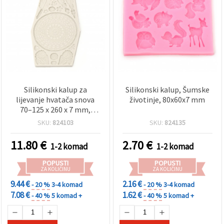
sadržaj i
oglase,
uključujući
uz pomoć
naših
partnera za
analitiku i
marketing.
Možete
pristati na
korištenje
Silikonski kalup za
Silikonski kalup, Šumske
svih
lijevanje hvatača snova
životinje, 80x60x7 mm
kolačića
70–125 x 260 x 7 mm,
klikom na
boho dizajn s perjem —
"Prihvati
SKU:
824103
SKU:
824135
sve!" Ili
fleksibilan, višekratan za
naznačiti
epoksidnu/UV smolu,
11.80
€
2.70
€
svoje
1-2 komad
1-2 komad
glinu, sapun, DIY i dekor
preferencije
doma
u
POPUSTI
POPUSTI
Postavkama
ZA KOLIČINU
ZA KOLIČINU
odabirom
9.44 €
2.16 €
- 20 %
3-4 komad
- 20 %
3-4 komad
određene
vrste
7.08 €
1.62 €
- 40 %
5 komad +
- 40 %
5 komad +
kolačića i
klikom na
gumb