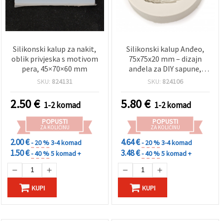
Silikonski kalup za nakit,
Silikonski kalup Anđeo,
oblik privjeska s motivom
75x75x20 mm – dizajn
pera, 45×70×60 mm
anđela za DIY sapune,
baby shower/party
SKU:
824131
SKU:
824106
dekoracije, radove od
epoksidne smole i gipsa
2.50
€
5.80
€
1-2 komad
1-2 komad
POPUSTI
POPUSTI
ZA KOLIČINU
ZA KOLIČINU
2.00 €
4.64 €
- 20 %
3-4 komad
- 20 %
3-4 komad
1.50 €
3.48 €
- 40 %
5 komad +
- 40 %
5 komad +
KUPI
KUPI