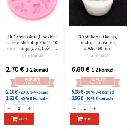
Ružičasti okrugli božićni
3D silikonski kalup,
silikonski kalup 70x70x10
poklon s mašnom,
mm — Snjegović, božićno
50x50x60 mm
drvce, božićna čizmica,
SKU:
824143
SKU:
824125
pahulja, božikovina i
šećerni štapić — za
2.70
€
6.60
€
1-2 komad
1-2 komad
fondan, čokoladu i
polimernu glinu
POPUSTI
POPUSTI
ZA KOLIČINU
ZA KOLIČINU
2.16 €
5.28 €
- 20 %
3-4 komad
- 20 %
3-4 komad
1.62 €
3.96 €
- 40 %
5 komad +
- 40 %
5 komad +
KUPI
KUPI