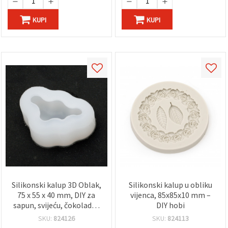
KUPI
KUPI
Silikonski kalup 3D Oblak,
Silikonski kalup u obliku
75 x 55 x 40 mm, DIY za
vijenca, 85x85x10 mm –
sapun, svijeću, čokoladu i
DIY hobi
epoksidnu smolu
SKU:
824126
SKU:
824113