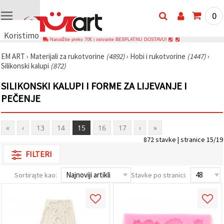
0
Koristimo
Narudžbe preko 70€ i ostvarite BESPLATNU DOSTAVU!
kolačiće
EM ART
›
Materijali za rukotvorine
(4892)
›
Hobi i rukotvorine
(1447)
›
🍪
Silikonski kalupi
(872)
Koristimo
kolačiće i
SILIKONSKI KALUPI I FORME ZA LIJEVANJE I
slične
tehnologije
PEČENJE
kako bismo
osigurali
ispravno
funkcioniranje
«
‹
13
14
15
16
17
›
»
web-
872 stavke | stranice 15/19
stranice,
poboljšali
FILTERI
vaše
korisničko
iskustvo i,
Sortirajte kao:
Stavke po stranici:
uz vašu
privolu,
analizirali
promet te
prikazivali
relevantniji