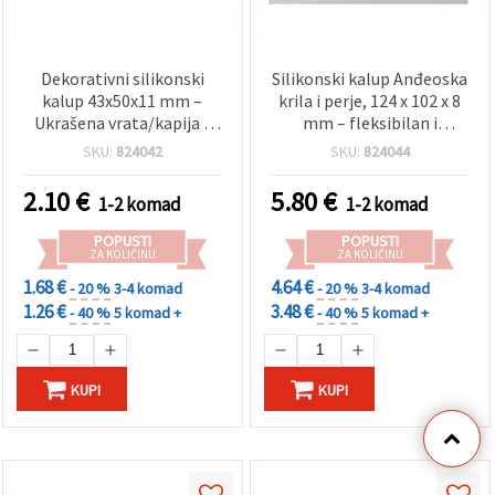
Dekorativni silikonski
Silikonski kalup Anđeoska
kalup 43x50x11 mm –
krila i perje, 124 x 102 x 8
Ukrašena vrata/kapija s
mm – fleksibilan i
lanternama –
višekratan, za smolu (UV
SKU:
824042
SKU:
824044
visokodetaljan fleksibilan
epoksi), polimernu glinu,
kalup za epoksi/UV smolu,
fondant, sapun i gips, za
2.10
€
5.80
€
1-2 komad
1-2 komad
polimernu glinu, gips,
DIY i kreativni hobi
sapun i vosak za svijeće,
POPUSTI
POPUSTI
DIY rukotvorine
ZA KOLIČINU
ZA KOLIČINU
1.68 €
4.64 €
- 20 %
3-4 komad
- 20 %
3-4 komad
1.26 €
3.48 €
- 40 %
5 komad +
- 40 %
5 komad +
KUPI
KUPI