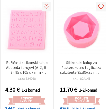
Ružičasti silikonski kalup
Silikonski kalup za
Abeceda i brojevi (A–Z, 0–
šesterokutnu teglicu za
9), 95 x 105 x 7 mm –
sukulente 85x85x35 mm –
fleksibilan neprijanjajući
geometrijska posudica za
SKU:
824098
SKU:
824141
kalup za fondant,
DIY/uradi sam projekte od
čokoladu, ukrašavanje
betona, epoksidne smole
4.30
€
11.70
€
1-2 komad
1-2 komad
torti i uradi-sam izradu
i jesmonita
bombona
POPUSTI
POPUSTI
ZA KOLIČINU
ZA KOLIČINU
3.44 €
9.36 €
- 20 %
3-4 komad
- 20 %
3-4 komad