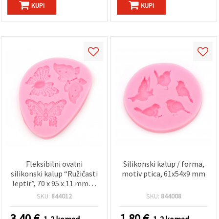
KUPI
KUPI
Fleksibilni ovalni
Silikonski kalup / forma,
silikonski kalup “Ružičasti
motiv ptica, 61x54x9 mm
leptir”, 70 x 95 x 11 mm, 3
šupljine – s finim
SKU:
844012
SKU:
844008
čipkastim detaljima za
lijevanje smole, izradu
3.40
€
1.80
€