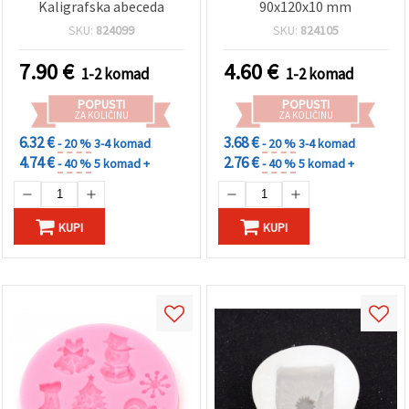
Kaligrafska abeceda
90x120x10 mm
SKU:
824099
SKU:
824105
7.90
€
4.60
€
1-2 komad
1-2 komad
POPUSTI
POPUSTI
ZA KOLIČINU
ZA KOLIČINU
6.32 €
3.68 €
- 20 %
3-4 komad
- 20 %
3-4 komad
4.74 €
2.76 €
- 40 %
5 komad +
- 40 %
5 komad +
KUPI
KUPI