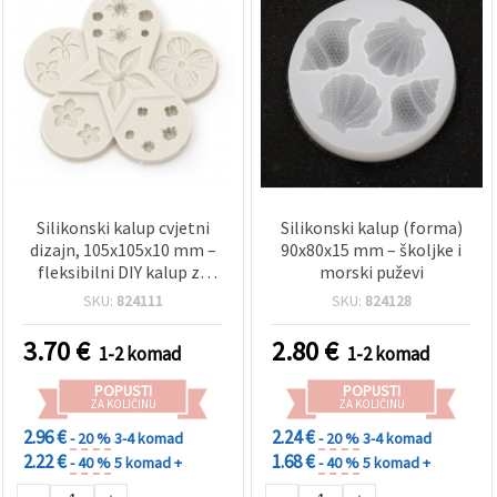
Silikonski kalup cvjetni
Silikonski kalup (forma)
dizajn, 105x105x10 mm –
90x80x15 mm – školjke i
fleksibilni DIY kalup za
morski puževi
izradu nakita, sapuna,
SKU:
824111
SKU:
824128
svijeća i hobi rukotvorina
3.70
€
2.80
€
1-2 komad
1-2 komad
POPUSTI
POPUSTI
ZA KOLIČINU
ZA KOLIČINU
2.96 €
2.24 €
- 20 %
3-4 komad
- 20 %
3-4 komad
2.22 €
1.68 €
- 40 %
5 komad +
- 40 %
5 komad +