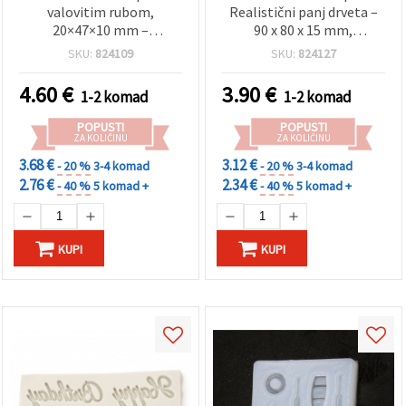
valovitim rubom,
Realistični panj drveta –
20×47×10 mm –
90 x 80 x 15 mm,
fleksibilan, višekratan za
fleksibilan i višekratan
SKU:
824109
SKU:
824127
epoksi/UV smolu,
kalup za lijevanje –
polimernu glinu i gips; DIY
idealan za epoksi smolu,
4.60
€
3.90
€
1-2 komad
1-2 komad
izrada nakita i ukrasa
sapune, svijeće i kreativne
DIY rukotvorine
POPUSTI
POPUSTI
ZA KOLIČINU
ZA KOLIČINU
3.68 €
3.12 €
- 20 %
3-4 komad
- 20 %
3-4 komad
2.76 €
2.34 €
- 40 %
5 komad +
- 40 %
5 komad +
KUPI
KUPI