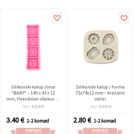
Silikonski kalup slova
Silikonski kalup / forma
“BABY“ – 145 x 43 x 12
73x74x12 mm – kristalni
mm, fleksibilan višekratni
oblici
abecedni kalup za DIY
SKU:
825409
SKU:
825410
projekte, epoksidnu
smolu, sapune, polimernu
3.40
€
2.80
€
1-2 komad
1-2 komad
glinu, izradu svijeća i
dekoracije za baby shower
POPUSTI
POPUSTI