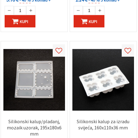
- 40 %
5 komad +
- 40 %
5 komad +
KUPI
KUPI
Silikonski kalup/pladanj,
Silikonski kalup za izradu
mozaik uzorak, 195x180x6
svijeća, 160x110x36 mm
mm