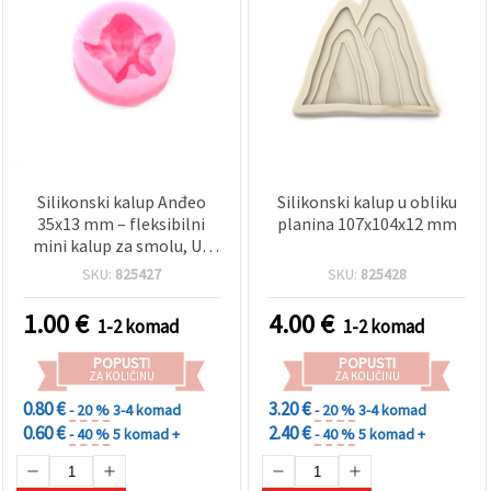
Silikonski kalup Anđeo
Silikonski kalup u obliku
35x13 mm – fleksibilni
planina 107x104x12 mm
mini kalup za smolu, UV
epoksid, polimernu glinu,
SKU:
825427
SKU:
825428
gips i izradu sapuna;
idealan za nakit, privjeske
1.00
€
4.00
€
1-2 komad
1-2 komad
i DIY hobi projekte
POPUSTI
POPUSTI
ZA KOLIČINU
ZA KOLIČINU
0.80 €
3.20 €
- 20 %
3-4 komad
- 20 %
3-4 komad
0.60 €
2.40 €
- 40 %
5 komad +
- 40 %
5 komad +