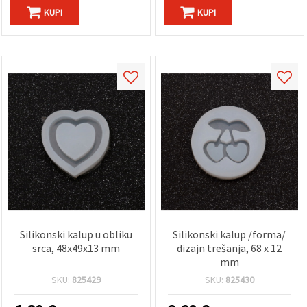
KUPI
KUPI
Silikonski kalup u obliku
Silikonski kalup /forma/
srca, 48x49x13 mm
dizajn trešanja, 68 x 12
mm
SKU:
825429
SKU:
825430