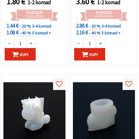
1.80
€
3.60
€
1-2 komad
1-2 komad
POPUSTI
POPUSTI
ZA KOLIČINU
ZA KOLIČINU
1.44 €
2.88 €
- 20 %
3-4 komad
- 20 %
3-4 komad
1.08 €
2.16 €
- 40 %
5 komad +
- 40 %
5 komad +
KUPI
KUPI