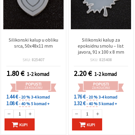
Silikonski kalup u obliku
Silikonski kalup za
srca, 50x48x11 mm
epoksidnu smolu – list
javora, 91 x 100 x 8 mm
SKU:
825407
SKU:
825408
1.80
€
2.20
€
1-2 komad
1-2 komad
POPUSTI
POPUSTI
ZA KOLIČINU
ZA KOLIČINU
1.44 €
1.76 €
- 20 %
3-4 komad
- 20 %
3-4 komad
1.08 €
1.32 €
- 40 %
5 komad +
- 40 %
5 komad +
KUPI
KUPI