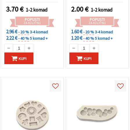
lijevanje DIY epoksidne/UV
smole
3.70
€
2.00
€
1-2 komad
1-2 komad
POPUSTI
POPUSTI
ZA KOLIČINU
ZA KOLIČINU
2.96 €
1.60 €
- 20 %
3-4 komad
- 20 %
3-4 komad
2.22 €
1.20 €
- 40 %
5 komad +
- 40 %
5 komad +
KUPI
KUPI