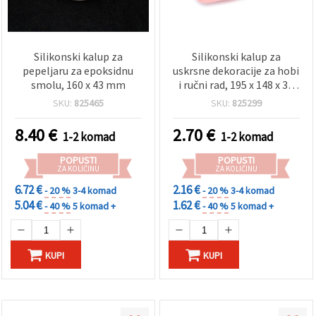
Silikonski kalup za
Silikonski kalup za
pepeljaru za epoksidnu
uskrsne dekoracije za hobi
smolu, 160 x 43 mm
i ručni rad, 195 x 148 x 30
mm
SKU:
825465
SKU:
825299
8.40
€
2.70
€
1-2 komad
1-2 komad
POPUSTI
POPUSTI
ZA KOLIČINU
ZA KOLIČINU
6.72 €
2.16 €
- 20 %
3-4 komad
- 20 %
3-4 komad
5.04 €
1.62 €
- 40 %
5 komad +
- 40 %
5 komad +
KUPI
KUPI