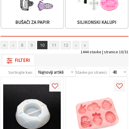
BUŠAČI ZA PAPIR
SILIKONSKI KALUPI
«
‹
8
9
10
11
12
›
»
1444 stavke | stranice 10/31
FILTERI
Sortirajte kao:
Stavke po stranici: