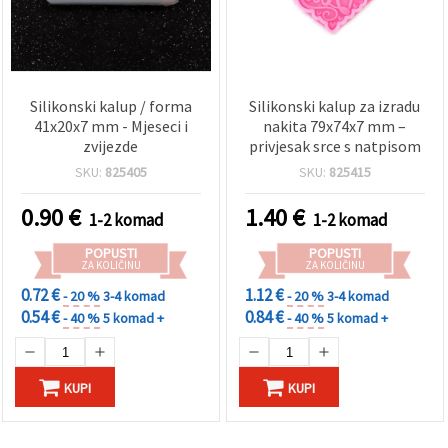
Silikonski kalup / forma
Silikonski kalup za izradu
41x20x7 mm - Mjeseci i
nakita 79x74x7 mm –
zvijezde
privjesak srce s natpisom
SKU:
825405
SKU:
825415
0.90
€
1.40
€
1-2 komad
1-2 komad
POPUSTI
POPUSTI
ZA KOLIČINU
ZA KOLIČINU
0.72 €
1.12 €
- 20 %
3-4 komad
- 20 %
3-4 komad
0.54 €
0.84 €
- 40 %
5 komad +
- 40 %
5 komad +
KUPI
KUPI