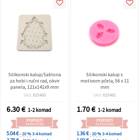
Silikonski kalup/šablona
Silikonski kalup s
za hobi i ručni rad, okvir
motivom pčela, 56 x 11
panela, 121x141x9 mm
mm
SKU:
825463
SKU:
825461
6.30
€
1.70
€
1-2 komad
1-2 komad
POPUSTI
POPUSTI
ZA KOLIČINU
ZA KOLIČINU
5.04 €
1.36 €
- 20 %
3-4 komad
- 20 %
3-4 komad