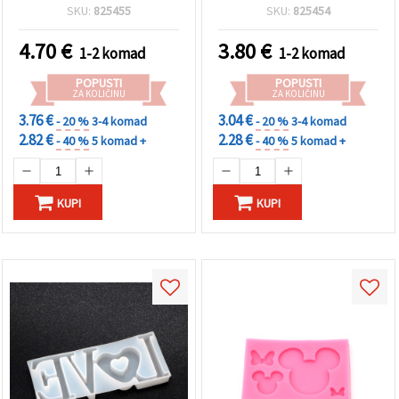
SKU:
825455
SKU:
825454
4.70
€
3.80
€
1-2 komad
1-2 komad
POPUSTI
POPUSTI
ZA KOLIČINU
ZA KOLIČINU
3.76 €
3.04 €
- 20 %
3-4 komad
- 20 %
3-4 komad
2.82 €
2.28 €
- 40 %
5 komad +
- 40 %
5 komad +
KUPI
KUPI