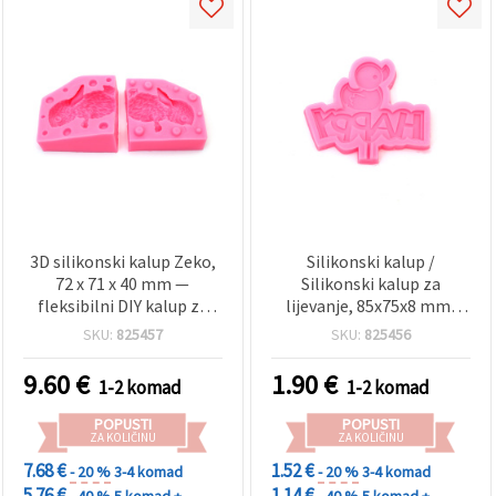
3D silikonski kalup Zeko,
Silikonski kalup /
72 x 71 x 40 mm —
Silikonski kalup za
fleksibilni DIY kalup za
lijevanje, 85x75x8 mm,
lijevanje epoksidne
Sretna patkica
SKU:
825457
SKU:
825456
smole, sapuna, voska za
svijeće i gline
9.60
€
1.90
€
1-2 komad
1-2 komad
POPUSTI
POPUSTI
ZA KOLIČINU
ZA KOLIČINU
7.68 €
1.52 €
- 20 %
3-4 komad
- 20 %
3-4 komad
5.76 €
1.14 €