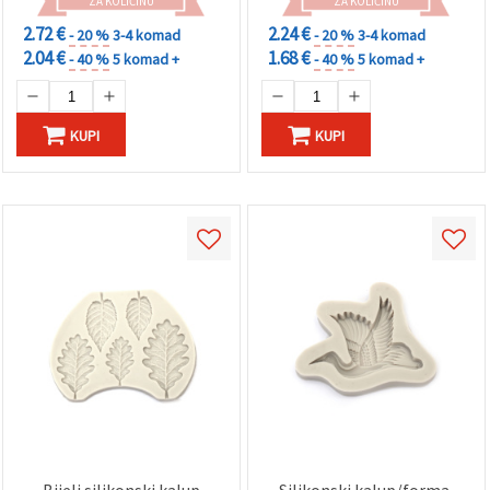
ZA KOLIČINU
ZA KOLIČINU
2.72 €
2.24 €
- 20 %
3-4 komad
- 20 %
3-4 komad
2.04 €
1.68 €
- 40 %
5 komad +
- 40 %
5 komad +
KUPI
KUPI