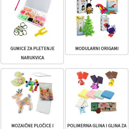
sadržaj i
oglase,
uključujući
uz pomoć
naših
partnera za
analitiku i
marketing.
Možete
pristati na
GUMICE ZA PLETENJE
MODULARNI ORIGAMI
korištenje
svih
NARUKVICA
kolačića
klikom na
"Prihvati
sve!" Ili
naznačiti
svoje
preferencije
u
Postavkama
odabirom
određene
vrste
kolačića i
klikom na
gumb
MOZAIČNE PLOČICE I
POLIMERNA GLINA I GLINA ZA