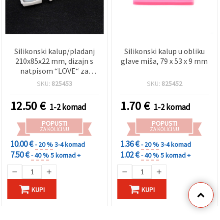
Silikonski kalup/pladanj
Silikonski kalup u obliku
210x85x22 mm, dizajn s
glave miša, 79 x 53 x 9 mm
natpisom “LOVE“ za
epoksi smolu i DIY ručni
SKU:
825453
SKU:
825452
rad
12.50
€
1.70
€
1-2 komad
1-2 komad
POPUSTI
POPUSTI
ZA KOLIČINU
ZA KOLIČINU
10.00 €
1.36 €
- 20 %
3-4 komad
- 20 %
3-4 komad
7.50 €
1.02 €
- 40 %
5 komad +
- 40 %
5 komad +
KUPI
KUPI