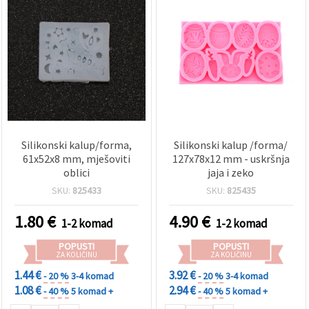
Silikonski kalup/forma,
Silikonski kalup /forma/
61x52x8 mm, mješoviti
127x78x12 mm - uskršnja
oblici
jaja i zeko
SKU:
825433
SKU:
825435
1.80
€
4.90
€
1-2 komad
1-2 komad
POPUSTI
POPUSTI
ZA KOLIČINU
ZA KOLIČINU
1.44 €
3.92 €
- 20 %
3-4 komad
- 20 %
3-4 komad
1.08 €
2.94 €
- 40 %
5 komad +
- 40 %
5 komad +