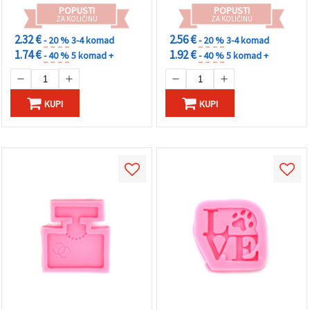
POPUSTI
POPUSTI
ZA KOLIČINU
ZA KOLIČINU
2.32 €
2.56 €
- 20 %
3-4 komad
- 20 %
3-4 komad
1.74 €
1.92 €
- 40 %
5 komad +
- 40 %
5 komad +
KUPI
KUPI