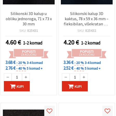
Silikonski 3D kalup u
Silikonski kalup 3D
obliku jednoroga, 71 x 73 x
kaktus, 78 x 59 x 36 mm –
30 mm
fleksibilan, višekratan DIY
hobi kalup za
SKU:
825431
SKU:
825432
smolu/epoksi, izradu
svijeća i sapuna, glinu i
4.60
€
4.20
€
1-2 komad
1-2 komad
fondant
POPUSTI
POPUSTI
ZA KOLIČINU
ZA KOLIČINU
3.68 €
3.36 €
- 20 %
3-4 komad
- 20 %
3-4 komad
2.76 €
2.52 €
- 40 %
5 komad +
- 40 %
5 komad +
KUPI
KUPI