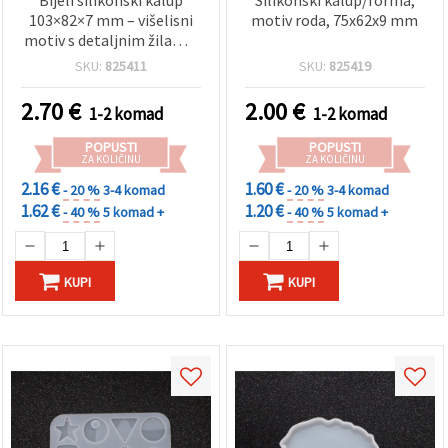
Bijeli silikonski kalup
Silikonski kalup/forma,
103×82×7 mm – višelisni
motiv roda, 75x62x9 mm
motiv s detaljnim žilama,
fleksibilni, višekratni
SKU:
825411
SKU:
825419
kalup za smolu,
polimernu glinu, epoksi,
2.70
€
2.00
€
1-2 komad
1-2 komad
sapun i gips
POPUSTI
POPUSTI
ZA KOLIČINU
ZA KOLIČINU
2.16 €
1.60 €
- 20 %
3-4 komad
- 20 %
3-4 komad
1.62 €
1.20 €
- 40 %
5 komad +
- 40 %
5 komad +
KUPI
KUPI