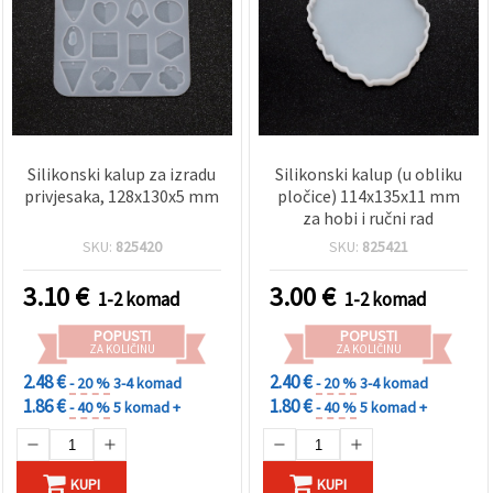
Silikonski kalup za izradu
Silikonski kalup (u obliku
privjesaka, 128x130x5 mm
pločice) 114x135x11 mm
za hobi i ručni rad
SKU:
825420
SKU:
825421
3.10
€
3.00
€
1-2 komad
1-2 komad
POPUSTI
POPUSTI
ZA KOLIČINU
ZA KOLIČINU
2.48 €
2.40 €
- 20 %
3-4 komad
- 20 %
3-4 komad
1.86 €
1.80 €
- 40 %
5 komad +
- 40 %
5 komad +
KUPI
KUPI