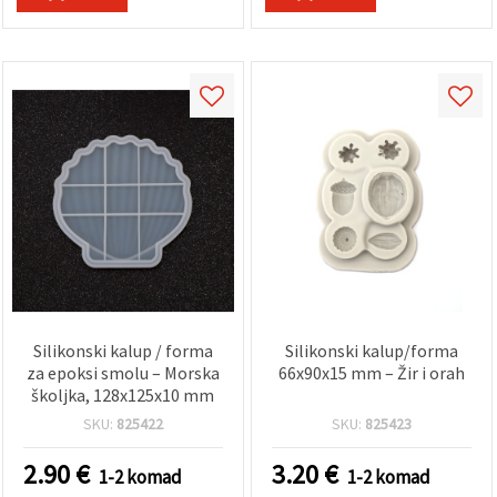
Silikonski kalup / forma
Silikonski kalup/forma
za epoksi smolu – Morska
66x90x15 mm – Žir i orah
školjka, 128x125x10 mm
SKU:
825422
SKU:
825423
2.90
€
3.20
€
1-2 komad
1-2 komad