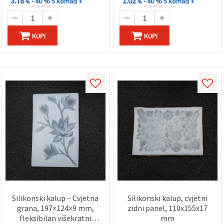
3.78 €
1.02 €
- 40 %
5 komad +
- 40 %
5 komad +
KUPI
KUPI
Silikonski kalup – Cvjetna
Silikonski kalup, cvjetni
grana, 197×124×9 mm,
zidni panel, 110x155x17
fleksibilan višekratni
mm