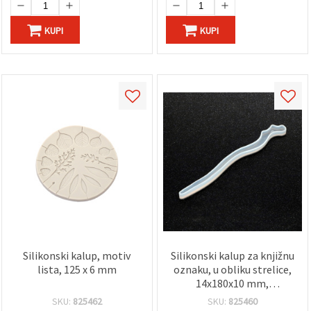
KUPI
KUPI
Silikonski kalup, motiv
Silikonski kalup za knjižnu
lista, 125 x 6 mm
oznaku, u obliku strelice,
14x180x10 mm,
fleksibilan i višekratan, za
SKU:
825462
SKU:
825460