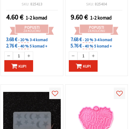
kalup za lijevanje, za
SKU:
825413
SKU:
825404
epoksi/UV smolu, gips,
sapun i glinu
4.60
€
9.60
€
1-2 komad
1-2 komad
POPUSTI
POPUSTI
ZA KOLIČINU
ZA KOLIČINU
3.68 €
7.68 €
- 20 %
3-4 komad
- 20 %
3-4 komad
2.76 €
5.76 €
- 40 %
5 komad +
- 40 %
5 komad +
KUPI
KUPI