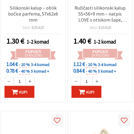
Silikonski kalup – oblik
Ružičasti silikonski kalup
bočice parfema, 57x62x6
55×56×9 mm – natpis
mm
LOVE s otiskom šape,
pravokutni, motiv kućnih
SKU:
825425
SKU:
825426
ljubimaca – za fondant,
čokoladu, ukrašavanje
1.30
€
1.40
€
1-2 komad
1-2 komad
torti, epoksi smolu, glinu
i sapun
POPUSTI
POPUSTI
ZA KOLIČINU
ZA KOLIČINU
1.04 €
1.12 €
- 20 %
3-4 komad
- 20 %
3-4 komad
0.78 €
0.84 €
- 40 %
5 komad +
- 40 %
5 komad +
KUPI
KUPI