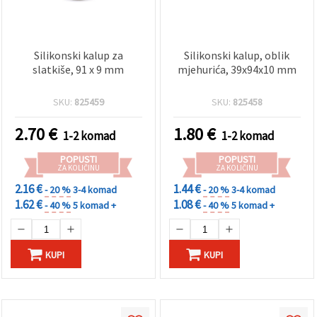
Silikonski kalup za
Silikonski kalup, oblik
slatkiše, 91 x 9 mm
mjehurića, 39x94x10 mm
SKU:
825459
SKU:
825458
2.70
€
1.80
€
1-2 komad
1-2 komad
POPUSTI
POPUSTI
ZA KOLIČINU
ZA KOLIČINU
2.16 €
1.44 €
- 20 %
3-4 komad
- 20 %
3-4 komad
1.62 €
1.08 €
- 40 %
5 komad +
- 40 %
5 komad +
KUPI
KUPI