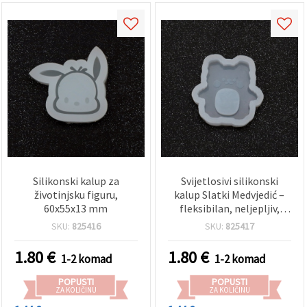
Silikonski kalup za
Svijetlosivi silikonski
životinjsku figuru,
kalup Slatki Medvjedić –
60x55x13 mm
fleksibilan, neljepljiv,
višekratan; za
SKU:
825416
SKU:
825417
epoksidnu/UV smolu,
glinu i gips; 3D kawaii
1.80
€
1.80
€
1-2 komad
1-2 komad
dizajn medvjedića za
podmetače, privjeske i DIY
POPUSTI
POPUSTI
rukotvorine
ZA KOLIČINU
ZA KOLIČINU