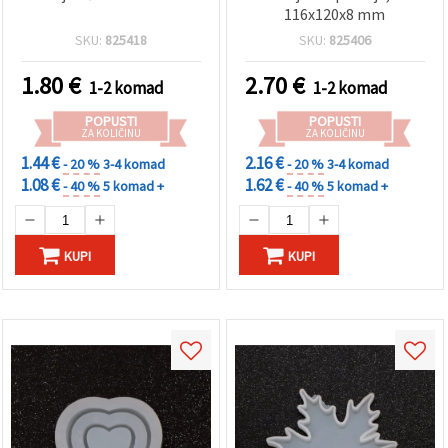
116x120x8 mm
SKU:
825418
SKU:
825406
1.80
€
2.70
€
1-2 komad
1-2 komad
POPUSTI
POPUSTI
ZA KOLIČINU
ZA KOLIČINU
1.44 €
2.16 €
- 20 %
3-4 komad
- 20 %
3-4 komad
1.08 €
1.62 €
- 40 %
5 komad +
- 40 %
5 komad +
KUPI
KUPI