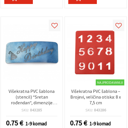
NAJPRODAVANIJI
Višekratna PVC šablona
Višekratna PVC šablona –
(stencil) “Sretan
Brojevi, veličina otiska: 8 x
rođendan“, dimenzije
7,5 cm
otiska 12 x 5 cm
SKU:
843285
SKU:
843286
0.75
€
0.75
€
1-9 komad
1-9 komad