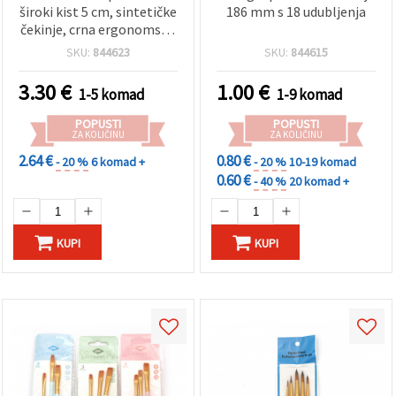
široki kist 5 cm, sintetičke
186 mm s 18 udubljenja
čekinje, crna ergonomska
drška i metalna ferula –
SKU:
844623
SKU:
844615
za akrilne boje, akvarel,
lak i dekupaž
3.30
€
1.00
€
1-5 komad
1-9 komad
POPUSTI
POPUSTI
ZA KOLIČINU
ZA KOLIČINU
2.64 €
0.80 €
- 20 %
6 komad +
- 20 %
10-19 komad
0.60 €
- 40 %
20 komad +
KUPI
KUPI