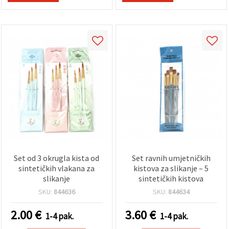
Set od 3 okrugla kista od
Set ravnih umjetničkih
sintetičkih vlakana za
kistova za slikanje – 5
slikanje
sintetičkih kistova
SKU:
844636
SKU:
844634
2.00
€
3.60
€
1-4 pak.
1-4 pak.