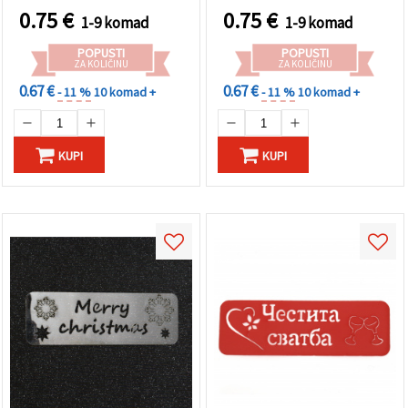
0.75
€
0.75
€
1-9 komad
1-9 komad
POPUSTI
POPUSTI
ZA KOLIČINU
ZA KOLIČINU
0.67 €
0.67 €
- 11 %
10 komad +
- 11 %
10 komad +
KUPI
KUPI