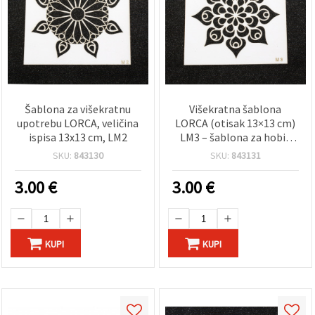
Šablona za višekratnu
Višekratna šablona
upotrebu LORCA, veličina
LORCA (otisak 13×13 cm)
ispisa 13x13 cm, LM2
LM3 – šablona za hobi i
DIY
SKU:
843130
SKU:
843131
3.00
€
3.00
€
KUPI
KUPI