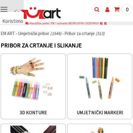
0
Koristimo
Narudžbe preko 70€ i ostvarite BESPLATNU DOSTAVU!
kolačiće
EM ART
›
Umjetnički pribor
(1544)
›
Pribor za crtanje
(513)
🍪
Koristimo
PRIBOR ZA CRTANJE I SLIKANJE
kolačiće i
slične
tehnologije
kako bismo
osigurali
ispravno
funkcioniranje
web-
stranice,
poboljšali
vaše
korisničko
iskustvo i,
uz vašu
privolu,
3D KONTURE
UMJETNIČKI MARKERI
analizirali
promet te
prikazivali
relevantniji