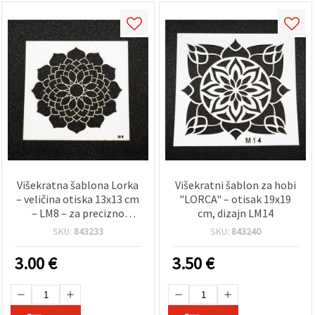
Višekratna šablona Lorka
Višekratni šablon za hobi
– veličina otiska 13x13 cm
"LORCA" – otisak 19x19
– LM8 – za precizno
cm, dizajn LM14
oslikavanje, dekoriranje i
SKU:
843233
SKU:
843240
kreativne radove
3.00
€
3.50
€