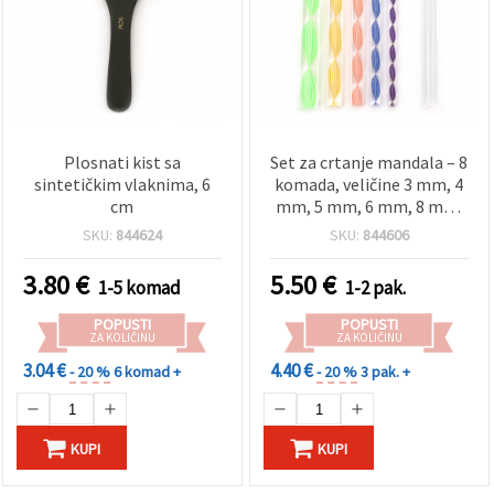
Plosnati kist sa
Set za crtanje mandala – 8
sintetičkim vlaknima, 6
komada, veličine 3 mm, 4
cm
mm, 5 mm, 6 mm, 8 mm,
10 mm, 12 mm, 15 mm
SKU:
844624
SKU:
844606
3.80
€
5.50
€
1-5 komad
1-2 pak.
POPUSTI
POPUSTI
ZA KOLIČINU
ZA KOLIČINU
3.04 €
4.40 €
- 20 %
6 komad +
- 20 %
3 pak. +
KUPI
KUPI