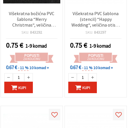
Višekratna božićna PVC
Višekratna PVC šablona
šablona “Merry
(stencil) “Happy
Christmas“, veličina
Wedding“, veličina otiska
otiska: 14 x 4 cm
14 x 4,3 cm
SKU:
843292
SKU:
843297
0.75
€
0.75
€
1-9 komad
1-9 komad
POPUSTI
POPUSTI
ZA KOLIČINU
ZA KOLIČINU
0.67 €
0.67 €
- 11 %
10 komad +
- 11 %
10 komad +
KUPI
KUPI