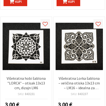
KUPI
KUPI
Višekratna hobi šablona
Višekratna Lorka šablona
"LORCA" – otisak 13x13
– veličina otiska 13x13 cm
cm, dizajn LM6
– LM16 – idealna za
precizno ukrašavanje,
SKU:
843231
SKU:
843237
slikanje i kreativne DIY
projekte
3.00
€
3.00
€