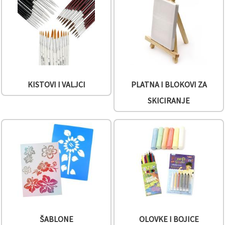
sadržaj i
oglase,
uključujući
uz pomoć
naših
partnera za
analitiku i
marketing.
Možete
pristati na
KISTOVI I VALJCI
PLATNA I BLOKOVI ZA
korištenje
svih
SKICIRANJE
kolačića
klikom na
"Prihvati
sve!" Ili
naznačiti
svoje
preferencije
u
Postavkama
odabirom
određene
vrste
kolačića i
klikom na
gumb
ŠABLONE
OLOVKE I BOJICE