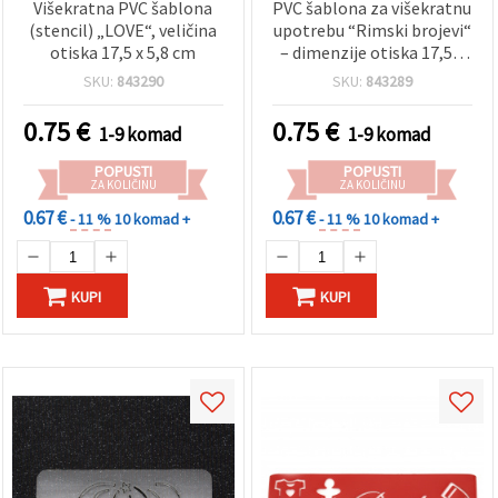
Višekratna PVC šablona
PVC šablona za višekratnu
(stencil) „LOVE“, veličina
upotrebu “Rimski brojevi“
otiska 17,5 x 5,8 cm
– dimenzije otiska 17,5 ×
4,3 cm
SKU:
843290
SKU:
843289
0.75
€
0.75
€
1-9 komad
1-9 komad
POPUSTI
POPUSTI
ZA KOLIČINU
ZA KOLIČINU
0.67 €
0.67 €
- 11 %
10 komad +
- 11 %
10 komad +
KUPI
KUPI