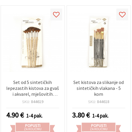
Set od 5 sintetičkih
Set kistova za slikanje od
lepezastih kistova za gvaš
sintetičkih vlakana - 5
i akvarel, mješovitih
kom
veličina
SKU:
844619
SKU:
844618
4.90
€
3.80
€
1-4 pak.
1-4 pak.
POPUSTI
POPUSTI
ZA KOLIČINU
ZA KOLIČINU