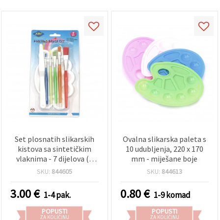
Set plosnatih slikarskih
Ovalna slikarska paleta s
kistova sa sintetičkim
10 udubljenja, 220 x 170
vlaknima - 7 dijelova (5
mm - miješane boje
kistova + bijela plastična
SKU:
844605
SKU:
844613
paleta i nož za paletu),
raznobojne plastične
3.00
€
0.80
€
1-4 pak.
1-9 komad
drške, za akril, akvarel i
gvaš
POPUSTI
POPUSTI
ZA KOLIČINU
ZA KOLIČINU