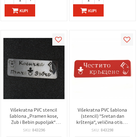
KUPI
KUPI
Višekratna PVC stencil
Višekratna PVC šablona
šablona „Pramen kose,
(stencil) “Sretan dan
Zub i Bebin pupoljak“,
krštenja“, veličina otiska:
veličina otiska: 14 x 4 cm
13,6 x 3,5 cm
SKU:
843296
SKU:
843298