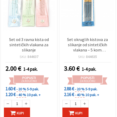
Set od 3 ravna kista od
Set okruglih kistova za
sintetičkih vlakana za
slikanje od sintetičkih
slikanje
vlakana – 5 kom
(asortirano)
SKU:
844637
SKU:
844635
2.00
€
3.60
€
1-4 pak.
1-4 pak.
POPUSTI
POPUSTI
ZA KOLIČINU
ZA KOLIČINU
1.60 €
2.88 €
- 20 %
5-9 pak.
- 20 %
5-9 pak.
1.20 €
2.16 €
- 40 %
10 pak. +
- 40 %
10 pak. +
KUPI
KUPI