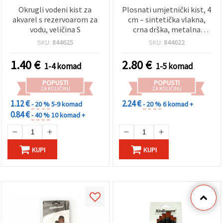
Okrugli vodeni kist za
Plosnati umjetnički kist, 4
akvarel s rezervoarom za
cm – sintetička vlakna,
vodu, veličina S
crna drška, metalna
obujmica; za slikanje,
SKU:
844625
SKU:
844622
dekoraciju i dekupaž
1.40
€
2.80
€
1-4 komad
1-5 komad
POPUSTI
POPUSTI
ZA KOLIČINU
ZA KOLIČINU
1.12 €
2.24 €
- 20 %
5-9 komad
- 20 %
6 komad +
0.84 €
- 40 %
10 komad +
KUPI
KUPI