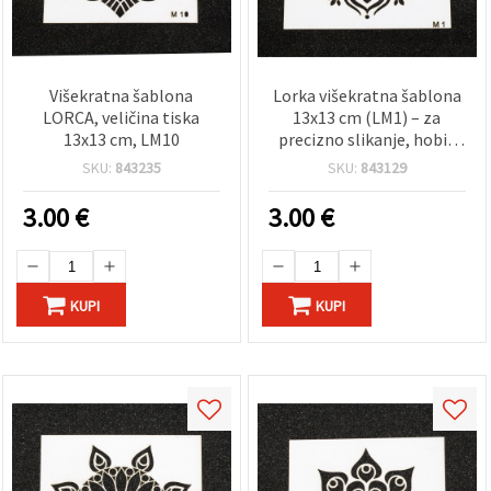
Višekratna šablona
Lorka višekratna šablona
LORCA, veličina tiska
13x13 cm (LM1) – za
13x13 cm, LM10
precizno slikanje, hobi i
dekorativne motive
SKU:
843235
SKU:
843129
3.00
€
3.00
€
KUPI
KUPI