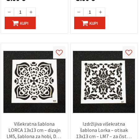
KUPI
KUPI
Višekratna šablona
Izdržljiva višekratna
LORCA 13x13 cm – dizajn
šablona Lorka – otisak
LM5, šablona za hobi, DIY i
13x13 cm – LM7 – za čisto i