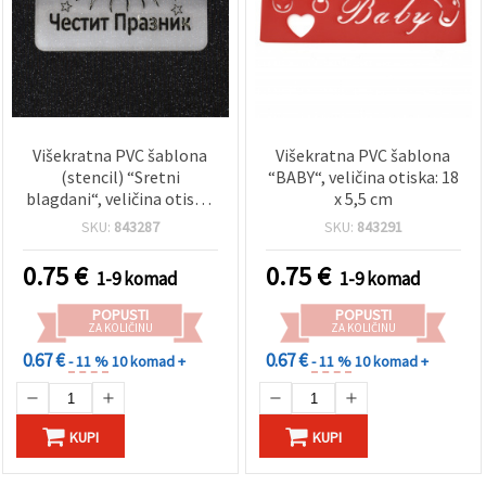
Višekratna PVC šablona
Višekratna PVC šablona
(stencil) “Sretni
“BABY“, veličina otiska: 18
blagdani“, veličina otiska:
x 5,5 cm
9,5 x 3,5 cm
SKU:
843287
SKU:
843291
0.75
€
0.75
€
1-9 komad
1-9 komad
POPUSTI
POPUSTI
ZA KOLIČINU
ZA KOLIČINU
0.67 €
0.67 €
- 11 %
10 komad +
- 11 %
10 komad +
KUPI
KUPI