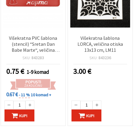
Višekratna PVC šablona
Višekratna šablona
(stencil) “Sretan Dan
LORCA, veličina otiska
Babe Marte“, veličina
13x13 cm, LM11
otiska: 13 x 4,5 cm
SKU:
843283
SKU:
843236
0.75
€
3.00
€
1-9 komad
POPUSTI
ZA KOLIČINU
0.67 €
- 11 %
10 komad +
KUPI
KUPI