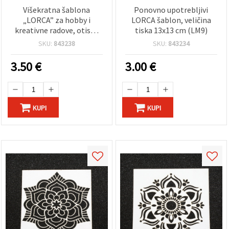
Višekratna šablona
Ponovno upotrebljivi
„LORCA” za hobby i
LORCA šablon, veličina
kreativne radove, otisak
tiska 13x13 cm (LM9)
19x19 cm, dizajn LM12
SKU:
843238
SKU:
843234
3.50
€
3.00
€
KUPI
KUPI