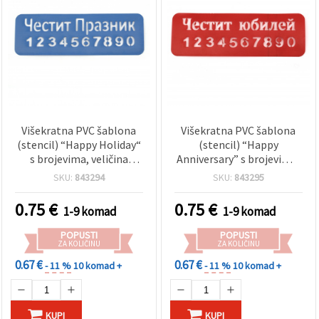
Višekratna PVC šablona
Višekratna PVC šablona
(stencil) “Happy Holiday“
(stencil) “Happy
s brojevima, veličina
Anniversary” s brojevima,
otiska: 13 x 3,5 cm
veličina otiska: 12,7 x 3,5
SKU:
843294
SKU:
843295
cm
0.75
€
0.75
€
1-9 komad
1-9 komad
POPUSTI
POPUSTI
ZA KOLIČINU
ZA KOLIČINU
0.67 €
0.67 €
- 11 %
10 komad +
- 11 %
10 komad +
KUPI
KUPI