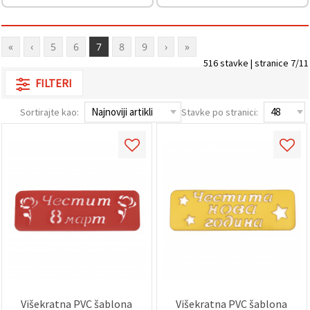
"Spremi".
Prihvati
«
‹
5
6
7
8
9
›
»
sve
516 stavke | stranice 7/11
Postavke
FILTERI
Sortirajte kao:
Stavke po stranici:
Višekratna PVC šablona
Višekratna PVC šablona