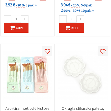
3.92 €
3.04 €
- 20 %
5 pak. +
- 20 %
5-9 pak.
2.66 €
- 30 %
10 pak. +
KUPI
KUPI
Asortirani set od 6 kistova
Okrugla slikarska paleta,