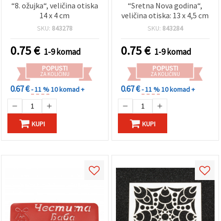
“8. ožujka“, veličina otiska
“Sretna Nova godina“,
14 x 4 cm
veličina otiska: 13 x 4,5 cm
SKU:
843278
SKU:
843284
0.75
€
0.75
€
1-9 komad
1-9 komad
POPUSTI
POPUSTI
ZA KOLIČINU
ZA KOLIČINU
0.67 €
0.67 €
- 11 %
10 komad +
- 11 %
10 komad +
KUPI
KUPI