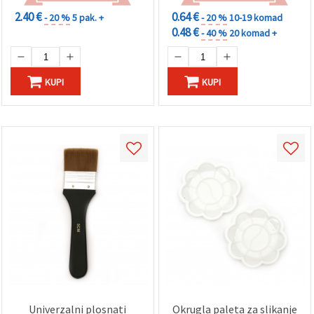
2.40 €
0.64 €
- 20 %
5 pak. +
- 20 %
10-19 komad
0.48 €
- 40 %
20 komad +
KUPI
KUPI
Univerzalni plosnati
Okrugla paleta za slikanje