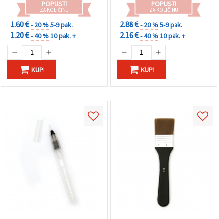
POPUSTI
POPUSTI
ZA KOLIČINU
ZA KOLIČINU
1.60 €
2.88 €
- 20 %
5-9 pak.
- 20 %
5-9 pak.
1.20 €
2.16 €
- 40 %
10 pak. +
- 40 %
10 pak. +
KUPI
KUPI