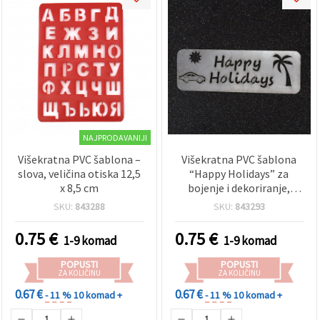
NAJPRODAVANIJI
Višekratna PVC šablona –
Višekratna PVC šablona
slova, veličina otiska 12,5
“Happy Holidays” za
x 8,5 cm
bojenje i dekoriranje,
otisak 14 x 4 cm
SKU:
843288
SKU:
843293
0.75
€
0.75
€
1-9 komad
1-9 komad
POPUSTI
POPUSTI
ZA KOLIČINU
ZA KOLIČINU
0.67 €
0.67 €
- 11 %
10 komad +
- 11 %
10 komad +