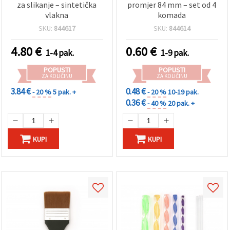
za slikanje – sintetička
promjer 84 mm – set od 4
vlakna
komada
SKU:
844617
SKU:
844614
4.80
€
0.60
€
1-4 pak.
1-9 pak.
POPUSTI
POPUSTI
ZA KOLIČINU
ZA KOLIČINU
3.84 €
0.48 €
- 20 %
5 pak. +
- 20 %
10-19 pak.
0.36 €
- 40 %
20 pak. +
KUPI
KUPI