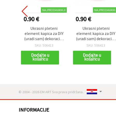
NAJPRODAVANIJI
NAJPRODAVANIJ
0.90 €
0.90 €
Ukrasni pleteni
Ukrasni pleteni
element kapica za DIY
element kapica za DIY
(uradi sam) dekoracije,
(uradi sam) dekoracije,
35x30 mm, crvena boja
35x30 mm, crvena boja
SKU: 506413
SKU: 506413
- 5 kom
- 5 kom
Dodajte u
Dodajte u
košaricu
košaricu
© 2004 - 2026 EM ART Sva prava pridržana..
INFORMACIJE