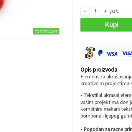
pak.
Kupi
ТОП ПРОДУКТ
Opis proizvoda
Element za ukrašavanje 
kreativnim projektima
•
Tekstilni ukrasni ele
vašim projektima donije
kombinira mekani tekst
pompona i lijepog gumba
•
Pogodan za razne pri