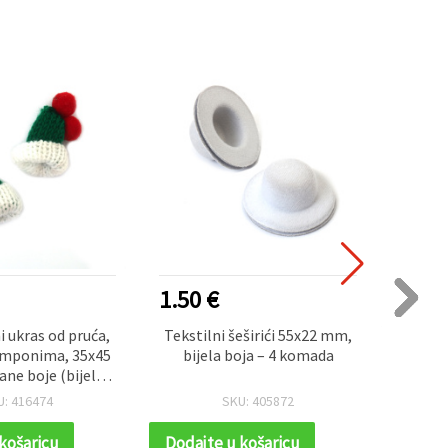
1.50 €
0.90
 ukras od pruća,
Tekstilni šeširići 55x22 mm,
Pleten
pomponima, 35x45
bijela boja – 4 komada
šal s
ne boje (bijela,
mm, bij
ena), pakiranje 5
U: 416474
SKU: 405872
omada
košaricu
Dodajte u košaricu
Dodaj