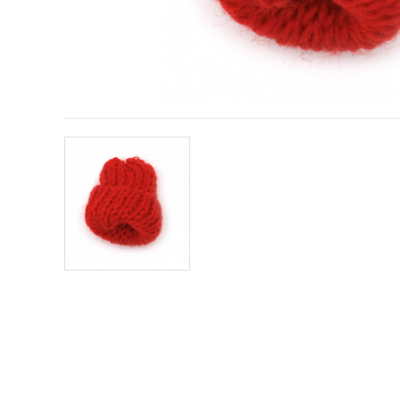
sadržaj i
oglase,
uključujući
uz pomoć
naših
partnera za
analitiku i
marketing.
Možete
pristati na
korištenje
svih
kolačića
klikom na
"Prihvati
sve!" Ili
naznačiti
svoje
preferencije
u
Postavkama
odabirom
određene
vrste
kolačića i
klikom na
gumb