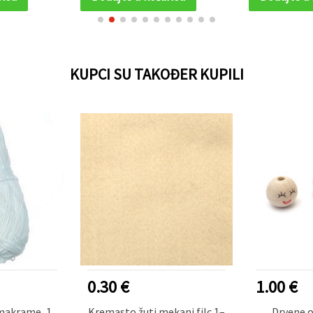
KUPCI SU TAKOĐER KUPILI
0.30 €
1.00 €
 makrame, 1
Kremasto žuti mekani filc 1–
Drvene o