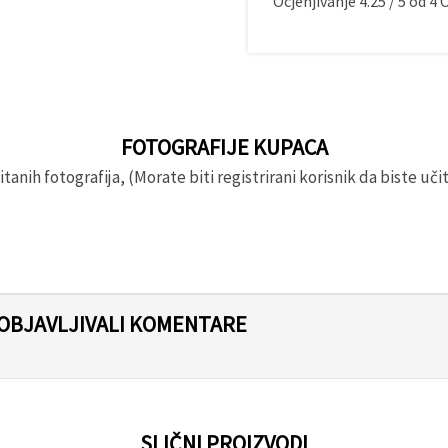
Ocjenjivanje
4.25
/
5
od
4
O
FOTOGRAFIJE KUPACA
anih fotografija, (Morate biti registrirani korisnik da biste učita
 OBJAVLJIVALI KOMENTARE
SLIČNI PROIZVODI