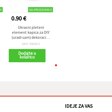
I
NAJPRODAVANIJI
0.90 €
Ukrasni pleteni
element kapica za DIY
(uradi sam) dekoracije,
35x30 mm, crvena boja
SKU: 506413
- 5 kom
Dodajte u
košaricu
IDEJE ZA VAS