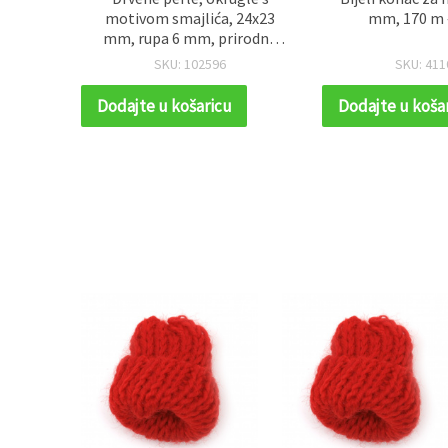
2 mm -
motivom smajlića, 24x23
mm, 170 m 
mm, rupa 6 mm, prirodna
boja drveta – 5 kom
SKU: 102596
SKU: 411
Dodajte u košaricu
Dodajte u koša