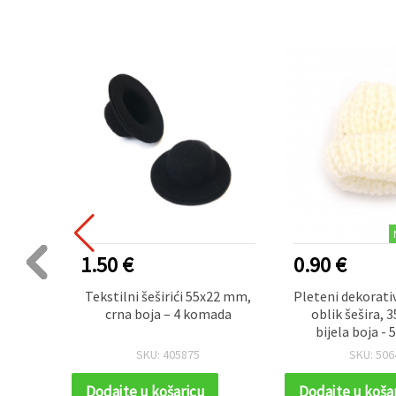
1.50 €
0.90 €
22 mm,
Tekstilni šeširići 55x22 mm,
Pleteni dekorati
mada
crna boja – 4 komada
oblik šešira,
bijela boja -
SKU: 405875
SKU: 506
Dodajte u košaricu
Dodajte u koša