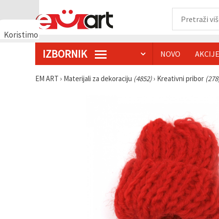
Koristimo
kolačiće
IZBORNIK
NOVO
AKCIJ
🍪
Koristimo
kolačiće i
EM ART
›
Materijali za dekoraciju
(4852)
›
Kreativni pribor
(278
slične
tehnologije
kako bismo
osigurali
ispravno
funkcioniranje
web-
stranice,
poboljšali
vaše
korisničko
iskustvo i,
uz vašu
privolu,
analizirali
promet te
prikazivali
relevantniji