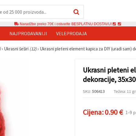
Narudžbe preko 70€ i ostvarite BESPLATNU DOSTAVU!
E
NAJPRODAVANIJI
VELEPRODAJA
)
›
Ukrasni šeširi
(12)
›
Ukrasni pleteni element kapica za DIY (uradi sam) d
Ukrasni pleteni e
dekoracije, 35x3
SKU:
506413
Težina: 11 gr
Cijena:
0.90 €
1-9 p