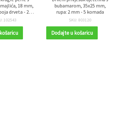
majlića, 18 mm,
bubamarom, 35x25 mm,
DIY de
boja drveta - 20
rupa: 2 mm - 5 komada
bijel
omada
U: 102543
SKU: 803120
košaricu
Dodajte u košaricu
Dodaj