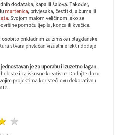
nih dodataka, kapa ili šalova. Također,
adu
martenica
, privjesaka, čestitki, albuma ili
kata
. Svojom malom veličinom lako se
površine pomoću ljepila, konca ili kvačica.
a osobito prikladnim za zimske i blagdanske
ura stvara privlačan vizualni efekt i dodaje
 jednostavan je za uporabu i izuzetno lagan
,
a hobiste i za iskusne kreativce. Dodajte dozu
vojim projektima koristeći ovu dekorativnu
nte.
ezda
vijezde
3 zvijezde
4 zvijezde
5 zvijezde