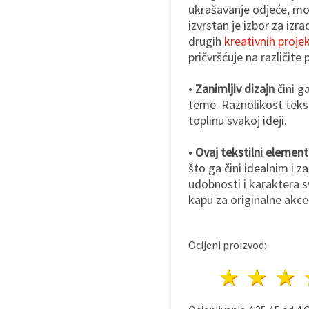
ukrašavanje odjeće, mod
izvrstan je izbor za izr
drugih
kreativnih proje
pričvršćuje na različite 
•
Zanimljiv dizajn
čini g
teme. Raznolikost tekst
toplinu svakoj ideji.
•
Ovaj tekstilni element
što ga čini idealnim i z
udobnosti i karaktera s
kapu za originalne akce
Ocijeni proizvod:
1 zvij
2 z