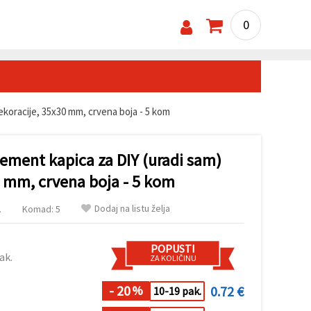
0
ekoracije, 35x30 mm, crvena boja - 5 kom
lement kapica za DIY (uradi sam)
0 mm, crvena boja - 5 kom
Dodaj na listu želja
.
Komad: 5
POPUSTI
ak.
ZA KOLIČINU
- 20
0.72 €
%
10-19 pak.