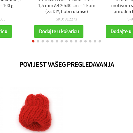
– 100 g
1,5 mm A4 20x30 cm – 1 kom
motivom s
(za DIY, hobi i ukrase)
prirodna 
k
058
SKU: 812273
SK
ricu
Dodajte u košaricu
Dodajte u 
POVIJEST VAŠEG PREGLEDAVANJA