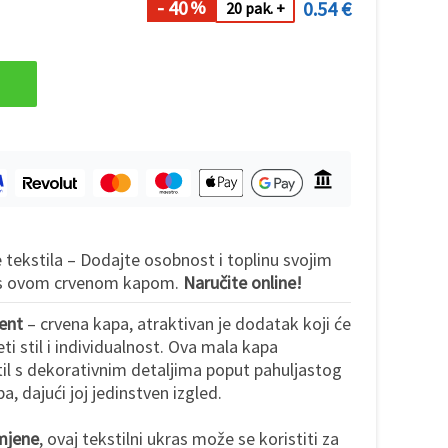
- 40
0.54 €
%
20 pak. +
tekstila – Dodajte osobnost i toplinu svojim
 s ovom crvenom kapom.
Naručite online!
ment
– crvena kapa, atraktivan je dodatak koji će
ti stil i individualnost. Ova mala kapa
il s dekorativnim detaljima poput pahuljastog
, dajući joj jedinstven izgled.
mjene
, ovaj tekstilni ukras može se koristiti za