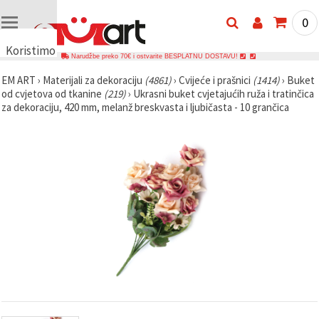
0
Koristimo
Narudžbe preko 70€ i ostvarite BESPLATNU DOSTAVU!
kolačiće
EM ART
›
Materijali za dekoraciju
(4861)
›
Cvijeće i prašnici
(1414)
›
Buket
🍪
od cvjetova od tkanine
(219)
›
Ukrasni buket cvjetajućih ruža i tratinčica
Koristimo
za dekoraciju, 420 mm, melanž breskvasta i ljubičasta - 10 grančica
kolačiće i
slične
tehnologije
kako bismo
osigurali
ispravno
funkcioniranje
web-
stranice,
poboljšali
vaše
korisničko
iskustvo i,
uz vašu
privolu,
analizirali
promet te
prikazivali
relevantniji