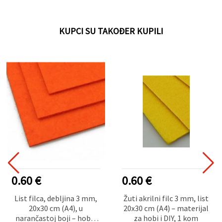
KUPCI SU TAKOĐER KUPILI
0.60 €
0.60 €
List filca, debljina 3 mm,
Žuti akrilni filc 3 mm, list
20x30 cm (A4), u
20x30 cm (A4) – materijal
narančastoj boji – hobi i
za hobi i DIY, 1 kom