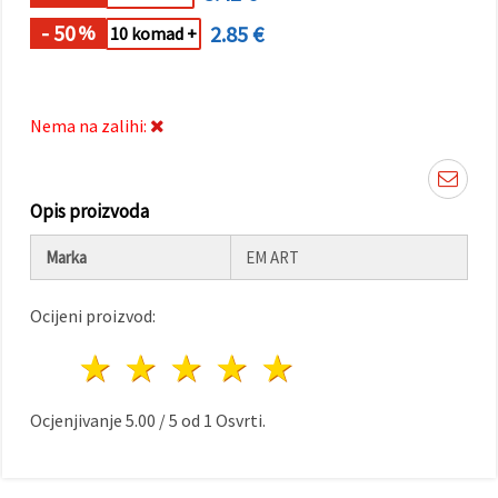
"Spremi".
- 50
2.85 €
%
10 komad +
Prihvati
sve
Nema na zalihi:
Postavke
Opis proizvoda
Marka
EM ART
Ocijeni proizvod:
1 zvijezda
2 zvijezde
3 zvijezde
4 zvijezde
5 zvijezde
Ocjenjivanje
5.00
/
5
od
1
Osvrti.