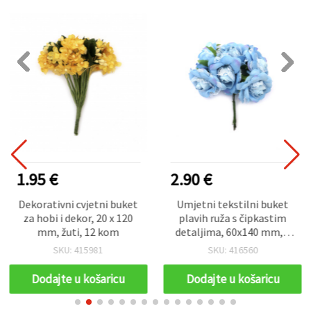
1.95 €
2.90 €
Dekorativni cvjetni buket
Umjetni tekstilni buket
za hobi i dekor, 20 x 120
plavih ruža s čipkastim
mm, žuti, 12 kom
detaljima, 60x140 mm, 6
kom.
SKU: 415981
SKU: 416560
Dodajte u košaricu
Dodajte u košaricu