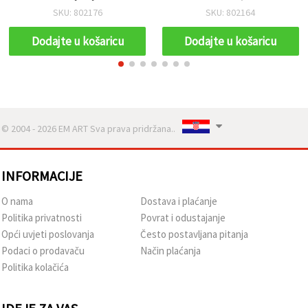
rukotvorine, 1 kom.
SKU: 802176
SKU: 802164
Dodajte u košaricu
Dodajte u košaricu
© 2004 - 2026 EM ART Sva prava pridržana..
INFORMACIJE
O nama
Dostava i plaćanje
Politika privatnosti
Povrat i odustajanje
Opći uvjeti poslovanja
Često postavljana pitanja
Podaci o prodavaču
Način plaćanja
Politika kolačića