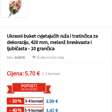
sadržaj i
oglase,
uključujući
uz pomoć
naših
partnera za
analitiku i
marketing.
Ukrasni buket cvjetajućih ruža i tratinčica za
Možete
pristati na
dekoraciju, 420 mm, melanž breskvasta i
korištenje
ljubičasta - 10 grančica
svih
kolačića
klikom na
Dodaj na listu želja
SKU:
416676
"Prihvati
sve!" Ili
naznačiti
Cijena:
5.70 €
svoje
1-2 komad
preferencije
u
Postavkama
POPUSTI
odabirom
ZA KOLIČINU
određene
vrste
- 30
3.99 €
kolačića i
%
3-4 komad
klikom na
gumb
- 40
3.42 €
%
5-9 komad