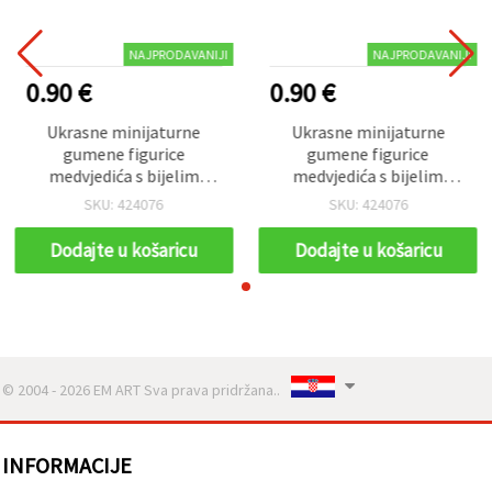
NAJPRODAVANIJI
NAJPRODAVANIJI
0.90 €
0.90 €
Ukrasne minijaturne
Ukrasne minijaturne
gumene figurice
gumene figurice
medvjedića s bijelim
medvjedića s bijelim
mašnama, 17x19x6.5 mm,
mašnama, 17x19x6.5 mm,
SKU: 424076
SKU: 424076
smeđe - 10 kom
smeđe - 10 kom
Dodajte u košaricu
Dodajte u košaricu
© 2004 - 2026 EM ART Sva prava pridržana..
INFORMACIJE