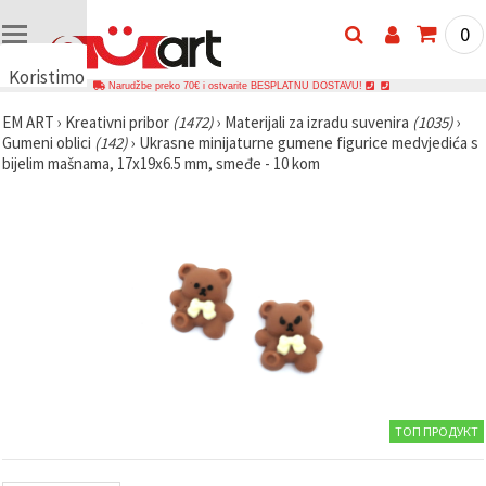
0
Koristimo
Narudžbe preko 70€ i ostvarite BESPLATNU DOSTAVU!
kolačiće
EM ART
›
Kreativni pribor
(1472)
›
Materijali za izradu suvenira
(1035)
›
🍪
Gumeni oblici
(142)
›
Ukrasne minijaturne gumene figurice medvjedića s
Koristimo
bijelim mašnama, 17x19x6.5 mm, smeđe - 10 kom
kolačiće i
slične
tehnologije
kako bismo
osigurali
ispravno
funkcioniranje
web-
stranice,
poboljšali
vaše
korisničko
iskustvo i,
uz vašu
privolu,
analizirali
ТОП ПРОДУКТ
promet te
prikazivali
relevantniji