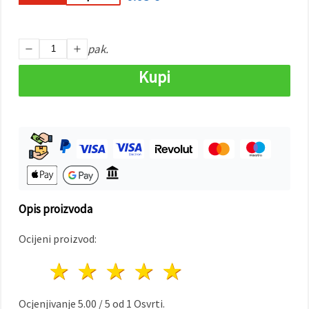
"Spremi".
Prihvati
pak.
sve
Kupi
Postavke
Opis proizvoda
Ocijeni proizvod:
1 zvijezda
2 zvijezde
3 zvijezde
4 zvijezde
5 zvijezde
Ocjenjivanje
5.00
/
5
od
1
Osvrti.