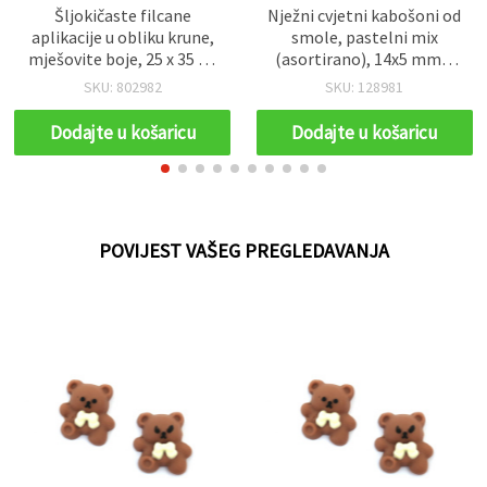
Šljokičaste filcane
Nježni cvjetni kabošoni od
aplikacije u obliku krune,
smole, pastelni mix
mješovite boje, 25 x 35 x 2
(asortirano), 14x5 mm –
mm – pakiranje od 10
set od 10 šarmantnih
SKU: 802982
SKU: 128981
ukrasa za hobi, uradi sam,
komada za izradu nakita i
scrapbooking i izradu
kreativne projekte
Dodajte u košaricu
Dodajte u košaricu
čestitki
POVIJEST VAŠEG PREGLEDAVANJA