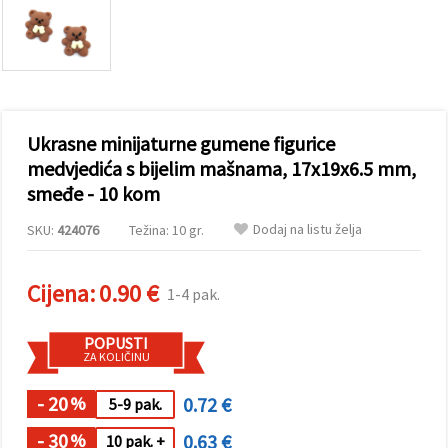
sadržaj i
oglase,
uključujući
uz pomoć
naših
partnera za
analitiku i
marketing.
Ukrasne minijaturne gumene figurice
Možete
pristati na
medvjedića s bijelim mašnama, 17x19x6.5 mm,
korištenje
smeđe - 10 kom
svih
kolačića
klikom na
Dodaj na listu želja
SKU:
424076
Težina: 10 gr.
"Prihvati
sve!" Ili
naznačiti
Cijena:
0.90 €
svoje
1-4 pak.
preferencije
u
Postavkama
POPUSTI
odabirom
ZA KOLIČINU
određene
vrste
- 20
0.72 €
kolačića i
%
5-9 pak.
klikom na
gumb
- 30
0.63 €
%
10 pak. +