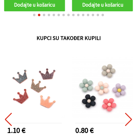
kom
Dodajte u košaricu
Dodajte u košaricu
KUPCI SU TAKOĐER KUPILI
1.10 €
0.80 €