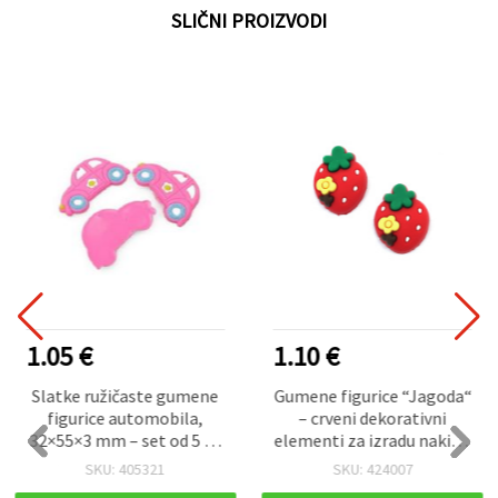
SLIČNI PROIZVODI
1.05 €
1.10 €
Slatke ružičaste gumene
Gumene figurice “Jagoda“
figurice automobila,
– crveni dekorativni
32×55×3 mm – set od 5 za
elementi za izradu nakita,
DIY, hobi i kreativne
scrapbooking i uradi sam,
SKU: 405321
SKU: 424007
dekoracije
20x26x6 mm, pakiranje 10