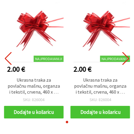
NAJPRODAVANIJI
NAJPRODAVANIJI
2.00 €
2.00 €
Ukrasna traka za
Ukrasna traka za
povlačnu mašnu, organza
povlačnu mašnu, organza
i tekstil, crvena, 460 x 29
i tekstil, crvena, 460 x 29
mm - 10 kom
mm - 10 kom
SKU: 826004
SKU: 826004
Dodajte u košaricu
Dodajte u košaricu