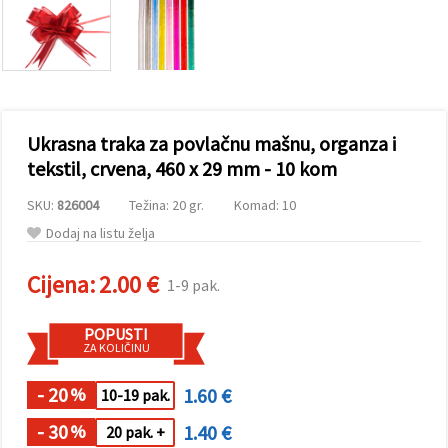
sadržaj i
oglase,
uključujući
uz pomoć
naših
partnera za
analitiku i
marketing.
Ukrasna traka za povlačnu mašnu, organza i
Možete
pristati na
tekstil, crvena, 460 x 29 mm - 10 kom
korištenje
svih
SKU:
826004
Težina: 20 gr.
Komad: 10
kolačića
klikom na
Dodaj na listu želja
"Prihvati
sve!" Ili
naznačiti
Cijena:
2.00 €
1-9 pak.
svoje
preferencije
u
POPUSTI
Postavkama
ZA KOLIČINU
odabirom
određene
vrste
- 20
1.60 €
%
10-19 pak.
kolačića i
klikom na
- 30
1.40 €
%
20 pak. +
gumb