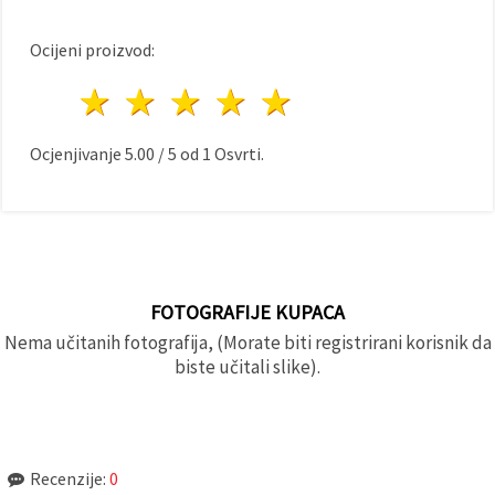
Ocijeni proizvod:
1 zvijezda
2 zvijezde
3 zvijezde
4 zvijezde
5 zvijezde
Ocjenjivanje
5.00
/
5
od
1
Osvrti.
FOTOGRAFIJE KUPACA
Nema učitanih fotografija, (Morate biti registrirani korisnik da
biste učitali slike).
Recenzije:
0