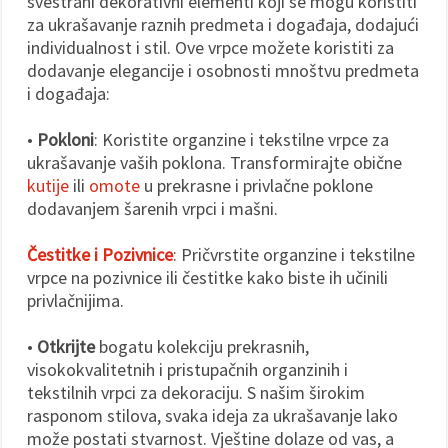
svestrani dekorativni elementi koji se mogu koristiti
za ukrašavanje raznih predmeta i događaja, dodajući
individualnost i stil. Ove vrpce možete koristiti za
dodavanje elegancije i osobnosti mnoštvu predmeta
i događaja:
•
Pokloni
: Koristite organzine i tekstilne vrpce za
ukrašavanje vaših poklona. Transformirajte obične
kutije
ili
omote
u prekrasne i privlačne poklone
dodavanjem šarenih vrpci i mašni.
Čestitke i Pozivnice
: Pričvrstite organzine i tekstilne
vrpce na pozivnice ili čestitke kako biste ih učinili
privlačnijima.
•
Otkrijte
bogatu kolekciju prekrasnih,
visokokvalitetnih i pristupačnih organzinih i
tekstilnih vrpci za dekoraciju. S našim širokim
rasponom stilova, svaka ideja za ukrašavanje lako
može postati stvarnost. Vještine dolaze od vas, a