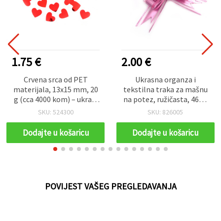
1.75 €
2.00 €
Crvena srca od PET
Ukrasna organza i
materijala, 13x15 mm, 20
tekstilna traka za mašnu
g (cca 4000 kom) – ukrasi
na potez, ružičasta, 460 x
za ručni rad
29 mm – 10 kom
SKU: 524300
SKU: 826005
Dodajte u košaricu
Dodajte u košaricu
POVIJEST VAŠEG PREGLEDAVANJA