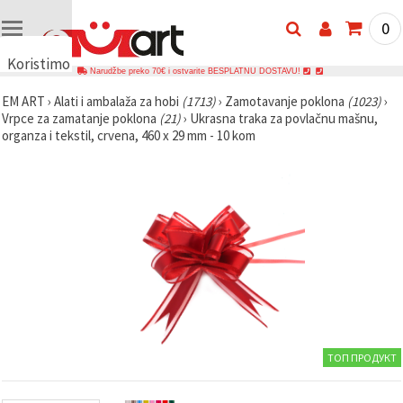
0
Koristimo
Narudžbe preko 70€ i ostvarite BESPLATNU DOSTAVU!
kolačiće
EM ART
›
Alati i ambalaža za hobi
(1713)
›
Zamotavanje poklona
(1023)
›
🍪
Vrpce za zamatanje poklona
(21)
›
Ukrasna traka za povlačnu mašnu,
Koristimo
organza i tekstil, crvena, 460 x 29 mm - 10 kom
kolačiće i
slične
tehnologije
kako bismo
osigurali
ispravno
funkcioniranje
web-
stranice,
poboljšali
vaše
korisničko
iskustvo i,
uz vašu
privolu,
analizirali
ТОП ПРОДУКТ
promet te
prikazivali
relevantniji