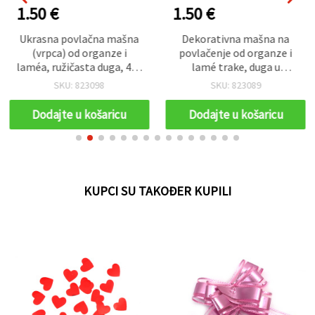
1.50 €
1.50 €
Ukrasna povlačna mašna
Dekorativna mašna na
(vrpca) od organze i
povlačenje od organze i
laméa, ružičasta duga, 460
lamé trake, duga u
x 29 mm - 10 kom
crvenim nijansama, 460 x
SKU: 823098
SKU: 823089
29 mm – pakiranje 10 kom
Dodajte u košaricu
Dodajte u košaricu
KUPCI SU TAKOĐER KUPILI