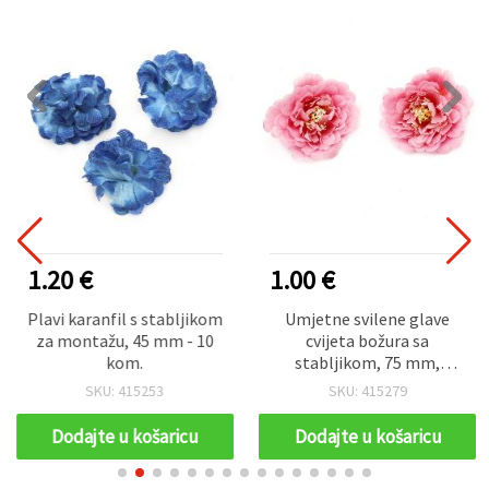
1.20 €
1.00 €
Plavi karanfil s stabljikom
Umjetne svilene glave
za montažu, 45 mm - 10
cvijeta božura sa
kom.
stabljikom, 75 mm,
svijetlo roza - set od 5
SKU: 415253
SKU: 415279
Dodajte u košaricu
Dodajte u košaricu