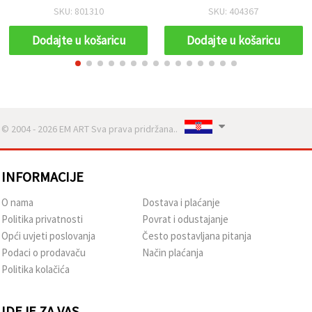
scrapbooking, ukrase za
SKU: 801310
SKU: 404367
kosu i vjenčanja
Dodajte u košaricu
Dodajte u košaricu
© 2004 - 2026 EM ART Sva prava pridržana..
INFORMACIJE
O nama
Dostava i plaćanje
Politika privatnosti
Povrat i odustajanje
Opći uvjeti poslovanja
Često postavljana pitanja
Podaci o prodavaču
Način plaćanja
Politika kolačića
IDEJE ZA VAS