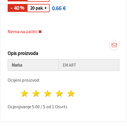
"Spremi".
- 40
0.66 €
%
20 pak. +
Prihvati
sve
Nema na zalihi:
Postavke
Opis proizvoda
Marka
EM ART
Ocijeni proizvod:
1 zvijezda
2 zvijezde
3 zvijezde
4 zvijezde
5 zvijezde
Ocjenjivanje
5.00
/
5
od
1
Osvrti.