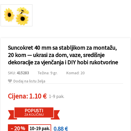
sadržaj i
oglase,
uključujući
uz pomoć
naših
partnera za
analitiku i
marketing.
Možete
Suncokret 40 mm sa stabljikom za montažu,
pristati na
korištenje
20 kom — ukrasi za dom, vaze, središnje
svih
dekoracije za vjenčanja i DIY hobi rukotvorine
kolačića
klikom na
"Prihvati
SKU:
415283
Težina: 9 gr.
Komad: 20
sve!" Ili
naznačiti
Dodaj na listu želja
svoje
preferencije
u
Cijena:
1.10 €
1-9 pak.
Postavkama
odabirom
određene
POPUSTI
vrste
ZA KOLIČINU
kolačića i
klikom na
gumb
- 20
0.88 €
%
10-19 pak.