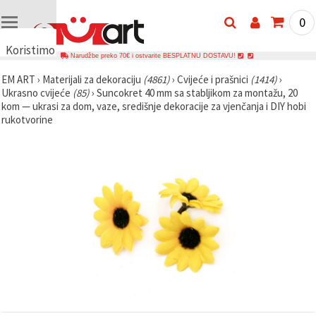
0
Koristimo
Narudžbe preko 70€ i ostvarite BESPLATNU DOSTAVU!
kolačiće
EM ART
›
Materijali za dekoraciju
(4861)
›
Cvijeće i prašnici
(1414)
›
🍪
Ukrasno cvijeće
(85)
›
Suncokret 40 mm sa stabljikom za montažu, 20
Koristimo
kom — ukrasi za dom, vaze, središnje dekoracije za vjenčanja i DIY hobi
kolačiće i
rukotvorine
slične
tehnologije
kako bismo
osigurali
ispravno
funkcioniranje
web-
stranice,
poboljšali
vaše
korisničko
iskustvo i,
uz vašu
privolu,
analizirali
promet te
prikazivali
relevantniji