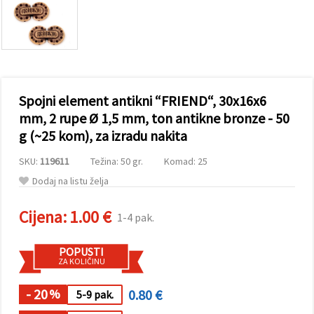
sadržaj i
oglase,
uključujući
uz pomoć
naših
partnera za
analitiku i
marketing.
Spojni element antikni “FRIEND“, 30x16x6
Možete
pristati na
mm, 2 rupe Ø 1,5 mm, ton antikne bronze - 50
korištenje
g (~25 kom), za izradu nakita
svih
kolačića
klikom na
SKU:
119611
Težina: 50 gr.
Komad: 25
"Prihvati
sve!" Ili
Dodaj na listu želja
naznačiti
svoje
Cijena:
1.00 €
preferencije
1-4 pak.
u
Postavkama
odabirom
POPUSTI
određene
ZA KOLIČINU
vrste
kolačića i
- 20
0.80 €
klikom na
%
5-9 pak.
gumb