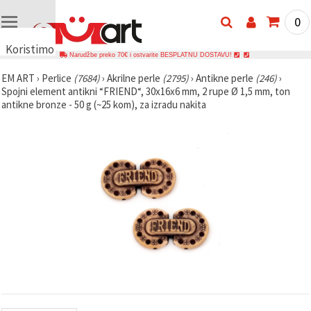
0
Koristimo
Narudžbe preko 70€ i ostvarite BESPLATNU DOSTAVU!
kolačiće
EM ART
›
Perlice
(7684)
›
Akrilne perle
(2795)
›
Antikne perle
(246)
›
🍪
Spojni element antikni “FRIEND“, 30x16x6 mm, 2 rupe Ø 1,5 mm, ton
Koristimo
antikne bronze - 50 g (~25 kom), za izradu nakita
kolačiće i
slične
tehnologije
kako bismo
osigurali
ispravno
funkcioniranje
web-
stranice,
poboljšali
vaše
korisničko
iskustvo i,
uz vašu
privolu,
analizirali
promet te
prikazivali
relevantniji