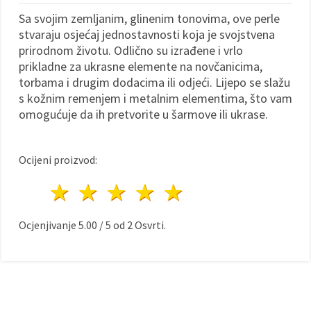
Sa svojim zemljanim, glinenim tonovima, ove perle
stvaraju osjećaj jednostavnosti koja je svojstvena
prirodnom životu. Odlično su izrađene i vrlo
prikladne za ukrasne elemente na novčanicima,
torbama i drugim dodacima ili odjeći. Lijepo se slažu
s kožnim remenjem i metalnim elementima, što vam
omogućuje da ih pretvorite u šarmove ili ukrase.
Ocijeni proizvod:
1 zvijezda
2 zvijezde
3 zvijezde
4 zvijezde
5 zvijezde
Ocjenjivanje
5.00
/
5
od
2
Osvrti.