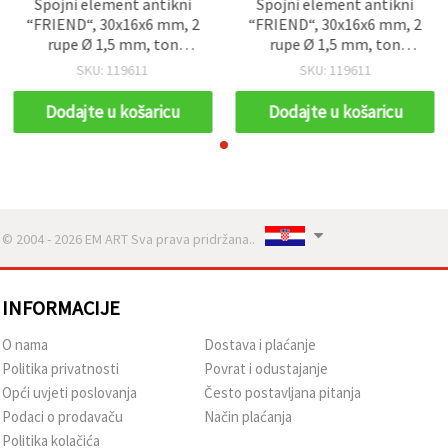
Spojni element antikni
Spojni element antikni
“FRIEND“, 30x16x6 mm, 2
“FRIEND“, 30x16x6 mm, 2
rupe Ø 1,5 mm, ton
rupe Ø 1,5 mm, ton
antikne bronze - 50 g (~25
antikne bronze - 50 g (~25
SKU: 119611
SKU: 119611
kom), za izradu nakita
kom), za izradu nakita
Dodajte u košaricu
Dodajte u košaricu
© 2004 - 2026 EM ART Sva prava pridržana..
INFORMACIJE
O nama
Dostava i plaćanje
Politika privatnosti
Povrat i odustajanje
Opći uvjeti poslovanja
Često postavljana pitanja
Podaci o prodavaču
Način plaćanja
Politika kolačića