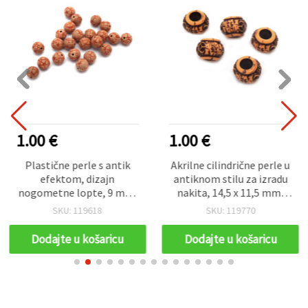
1.00 €
1.00 €
Plastične perle s antik
Akrilne cilindrične perle u
efektom, dizajn
antiknom stilu za izradu
nogometne lopte, 9 mm,
nakita, 14,5 x 11,5 mm,
rupa: 1,5 mm, smeđa, 50 g
rupa: 6 mm, smeđe – 50 g
SKU: 119618
SKU: 119770
(~90 kom)
(~41 kom)
Dodajte u košaricu
Dodajte u košaricu