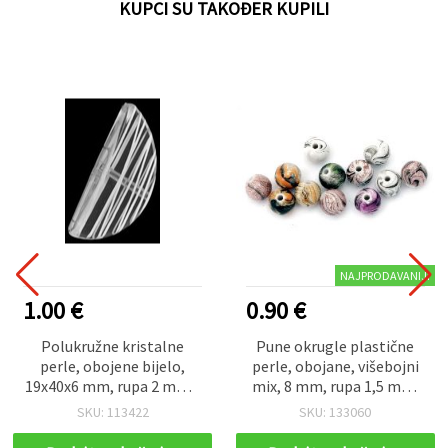
KUPCI SU TAKOĐER KUPILI
NAJPRODAVANIJI
1.00 €
0.90 €
Polukružne kristalne
Pune okrugle plastične
perle, obojene bijelo,
perle, obojane, višebojni
19x40x6 mm, rupa 2 mm –
mix, 8 mm, rupa 1,5 mm,
50 g (~16 kom)
20 g (~70 kom) – za
SKU: 113422
SKU: 133060
narukvice, ogrlice,
dekoracije i DIY nakit