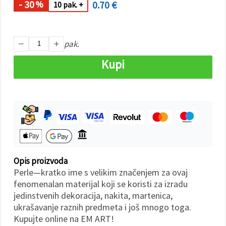
"Spremi".
- 30
0.70 €
%
10 pak. +
Prihvati
sve
pak.
Postavke
Kupi
Opis proizvoda
Perle—kratko ime s velikim značenjem za ovaj
fenomenalan materijal koji se koristi za izradu
jedinstvenih dekoracija, nakita, martenica,
ukrašavanje raznih predmeta i još mnogo toga.
Kupujte online na EM ART!