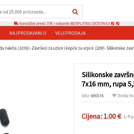
Narudžbe preko 70€ i ostvarite BESPLATNU DOSTAVU!
E
NAJPRODAVANIJI
VELEPRODAJA
adu nakita
(1076)
›
Završeci za uzice i kopče za vrpce
(209)
›
Silikonske zav
Silikonske završne
7x16 mm, rupa 5,
Dodaj na 
SKU:
695574
Cijena:
1.00 €
1-9 p