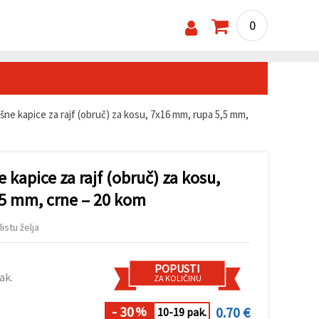
0
ršne kapice za rajf (obruč) za kosu, 7x16 mm, rupa 5,5 mm,
 kapice za rajf (obruč) za kosu,
5 mm, crne – 20 kom
listu želja
POPUSTI
ak.
ZA KOLIČINU
- 30
0.70 €
%
10-19 pak.