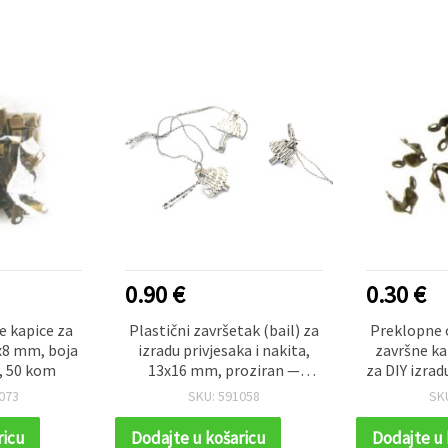
0.90 €
0.30 €
e kapice za
Plastični završetak (bail) za
Preklopne 
x8 mm, boja
izradu privjesaka i nakita,
završne kap
, 50 kom
13x16 mm, proziran —
za DIY izrad
pakiranje 20 kom
antik bro
073
SKU: 591058
SK
ricu
Dodajte u košaricu
Dodajte u 