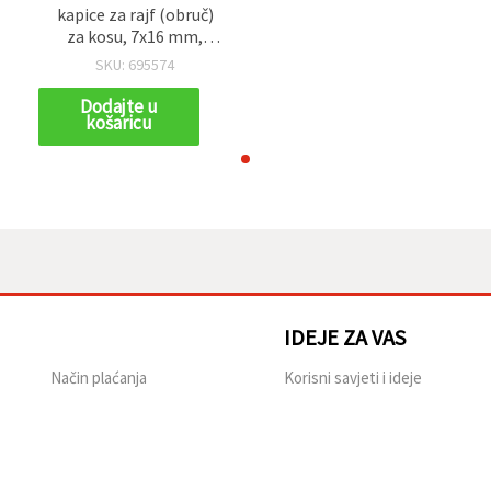
kapice za rajf (obruč)
za kosu, 7x16 mm,
rupa 5,5 mm, crne – 20
SKU: 695574
kom
Dodajte u
košaricu
IDEJE ZA VAS
Način plaćanja
Korisni savjeti i ideje