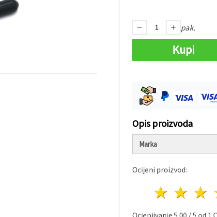
pak.
Kupi
Opis proizvoda
Marka
Ocijeni proizvod:
1 zvij
2 z
Ocjenjivanje
5.00
/
5
od
1
O