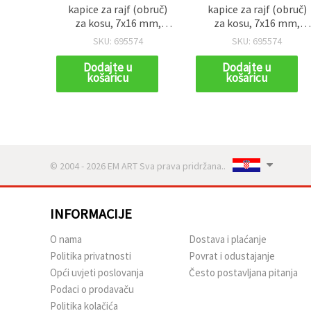
kapice za rajf (obruč)
kapice za rajf (obruč)
za kosu, 7x16 mm,
za kosu, 7x16 mm,
rupa 5,5 mm, crne – 20
rupa 5,5 mm, crne – 20
SKU: 695574
SKU: 695574
kom
kom
Dodajte u
Dodajte u
košaricu
košaricu
© 2004 - 2026 EM ART Sva prava pridržana..
INFORMACIJE
O nama
Dostava i plaćanje
Politika privatnosti
Povrat i odustajanje
Opći uvjeti poslovanja
Često postavljana pitanja
Podaci o prodavaču
Politika kolačića