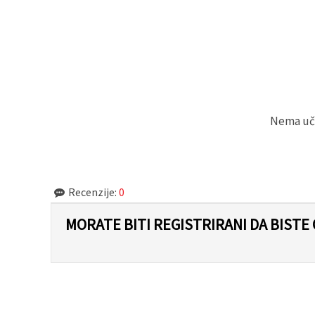
"Spremi".
Prihvati
sve
Postavke
Nema učit
Recenzije:
0
MORATE BITI REGISTRIRANI DA BISTE