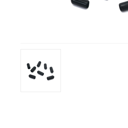
sadržaj i
oglase,
uključujući
uz pomoć
naših
partnera za
analitiku i
marketing.
Možete
pristati na
korištenje
svih
kolačića
klikom na
"Prihvati
sve!" Ili
naznačiti
svoje
preferencije
u
Postavkama
odabirom
određene
vrste
kolačića i
klikom na
gumb