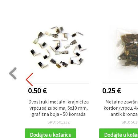
0.50 €
0.25 €
ice za
Dvostruki metalni krajnici za
Metalne završn
x6 mm –
vrpcu sa zupcima, 6x10 mm,
kordon/vrpcu, 4
grafitna boja - 50 komada
antik bronza
SKU: 501232
SKU: 501
Dodajte u košaricu
Dodajte u koša