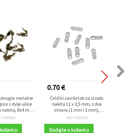
0.70 €
0.25
okrugle metalne
Čelični završetak za izradu
Metal
ice s dvije ušice
nakita 11 x 3,5 mm, s dva
3x10 m
u nakita, 8x4 mm,
otvora (1 mm i 2 mm),
nca – 50 komada
srebrne boje – 50 kom
U: 500402
SKU: 525036
košaricu
Dodajte u košaricu
Dodaj