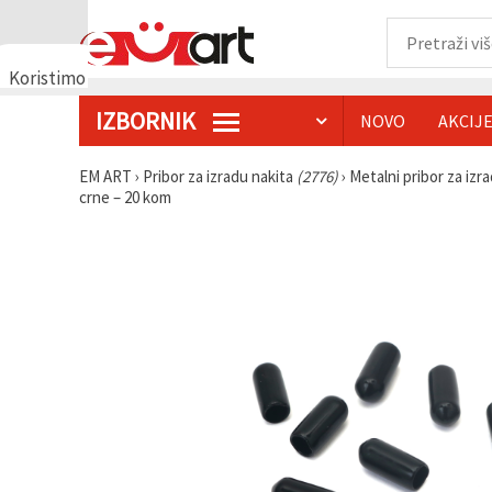
Koristimo
kolačiće
IZBORNIK
NOVO
AKCIJ
🍪
Koristimo
kolačiće i
EM ART
›
Pribor za izradu nakita
(2776)
›
Metalni pribor za izr
slične
crne – 20 kom
tehnologije
kako bismo
osigurali
ispravno
funkcioniranje
web-
stranice,
poboljšali
vaše
korisničko
iskustvo i,
uz vašu
privolu,
analizirali
promet te
prikazivali
relevantniji