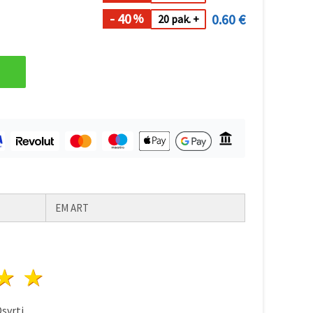
- 40
0.60 €
%
20 pak. +
EM ART
ezda
vijezde
3 zvijezde
4 zvijezde
5 zvijezde
svrti.