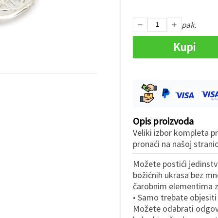
pak.
Kupi
Opis proizvoda
Veliki izbor kompleta p
pronaći na našoj stranic
Možete postići jedinstv
božićnih ukrasa bez m
čarobnim elementima za
• Samo trebate objesiti 
Možete odabrati odgovar