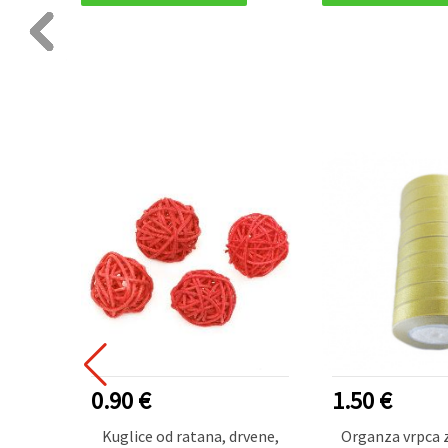
1.50 €
1.20 €
drvene,
Organza vrpca zlatne boje
Božićni cvjet