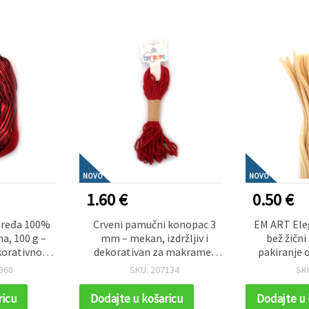
NOVO
NOVO
1.60 €
0.50 €
pređa 100%
Crveni pamučni konopac 3
EM ART Ele
na, 100 g –
mm – mekan, izdržljiv i
bež žični
korativno
dekorativan za makrame i
pakiranje o
anje i hobi
rukotvorine, rolna ~10 m
nježne ruko
368
SKU: 207134
SK
e
DIY 
ricu
Dodajte u košaricu
Dodajte u 