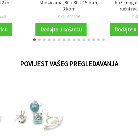
x 80 x 15 mm,
božićnog drvca za DIY hobi i
šljokicam
m
ručni rad 100x55x3 mm
set od 3
girlande
3826
SKU: 832361
SK
blagd
ricu
Dodajte u košaricu
Dodajte u
POVIJEST VAŠEG PREGLEDAVANJA