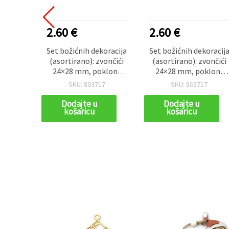
2.60 €
2.60 €
Set božićnih dekoracija
Set božićnih dekoracij
(asortirano): zvončići
(asortirano): zvončići
24×28 mm, poklon-
24×28 mm, poklon-
kutijice 22×24 mm,
kutijice 22×24 mm,
SKU: 803717
SKU: 803717
ornamenti 22,5×37
ornamenti 22,5×37
mm, viseći privjesci
mm, viseći privjesci
Dodajte u
Dodajte u
košaricu
košaricu
48×73 mm – 14 kom
48×73 mm – 14 kom