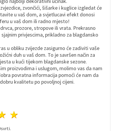
glo najbolji dekorativni učinak.
zvjezdice, zvončići, šišarke i kuglice izgledat će
stavite u vaš dom, a svjetlucavi efekt donosi
eru u vaš dom ili radno mjesto!
 drvca, prozore, stropove ili vrata. Prekrasno
 sjajnim privjescima, prikladno za blagdansko
as u obliku zvijezde zasigurno će zadiviti vaše
božićni duh u vaš dom. To je savršen način za
mjesta u kući tijekom blagdanske sezone.
ašim proizvodima i uslugom, molimo vas da nam
 dobra povratna informacija pomoći će nam da
obru kvalitetu po povoljnoj cijeni.
ezda
vijezde
3 zvijezde
4 zvijezde
5 zvijezde
svrti.