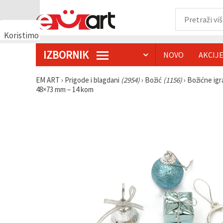
Koristimo
kolačiće
IZBORNIK
NOVO
AKCIJ
🍪
Koristimo
kolačiće i
EM ART
›
Prigode i blagdani
(2954)
›
Božić
(1156)
›
Božićne ig
slične
48×73 mm – 14 kom
tehnologije
kako bismo
osigurali
ispravno
funkcioniranje
web-
stranice,
poboljšali
vaše
korisničko
iskustvo i,
uz vašu
privolu,
analizirali
promet te
prikazivali
relevantniji