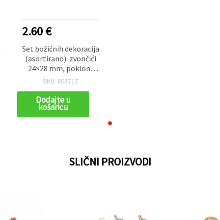
2.60 €
a
Set božićnih dekoracija
(asortirano): zvončići
24×28 mm, poklon-
kutijice 22×24 mm,
SKU: 803717
ornamenti 22,5×37
mm, viseći privjesci
Dodajte u
košaricu
48×73 mm – 14 kom
SLIČNI PROIZVODI