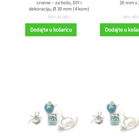
DIY i
20 mm x 22 m
šljokicama, 80 
(4 kom)
3 ko
SKU: 402446
SKU: 80
Dodajte u košaricu
Dodajte u koša