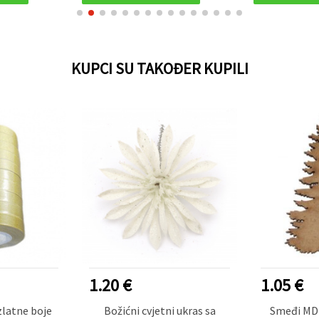
KUPCI SU TAKOĐER KUPILI
1.05 €
1.40 €
ni ukras sa
Smeđi MDF ukras u obliku
Božićn