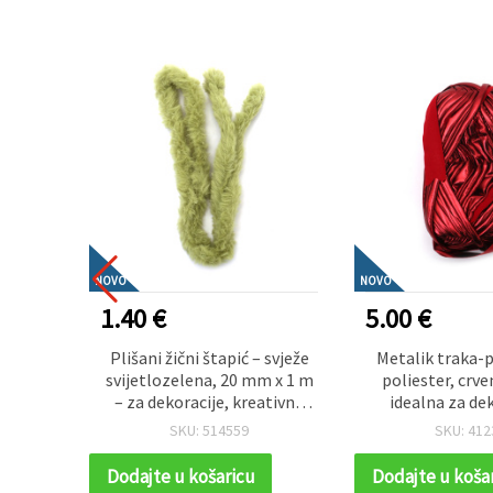
NOVO
NOVO
1.40 €
5.00 €
bi i
Plišani žični štapić – svježe
Metalik traka-
m – set
svijetlozelena, 20 mm x 1 m
poliester, crve
– za dekoracije, kreativne
idealna za de
rukotvorine i DIY projekte
pletenje, kukič
SKU: 514559
SKU: 412
ukras
Dodajte u košaricu
Dodajte u koša