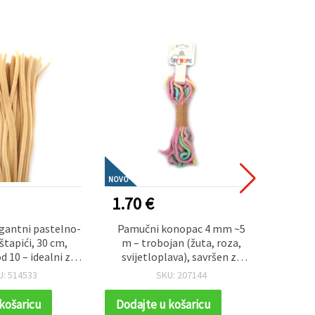
NOVO
NOVO
1.70 €
1.20
gantni pastelno-
Pamučni konopac 4 mm ~5
Meki p
 štapići, 30 cm,
m – trobojan (žuta, roza,
(svijet
d 10 – idealni za
svijetloplava), savršen za
1
tvorine, cvjetne i
makrame, čvoranje i
dekora
U: 514533
SKU: 207144
dekoracije
kreativne DIY rukotvorine
košaricu
Dodajte u košaricu
Dodaj