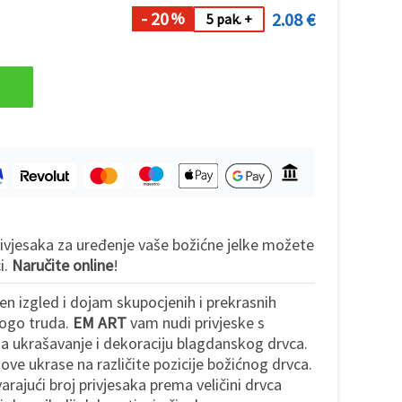
- 20
2.08 €
%
5 pak. +
rivjesaka za uređenje vaše božićne jelke možete
i.
Naručite online
!
en izgled i dojam skupocjenih i prekrasnih
nogo truda.
EM ART
vam nudi privjeske s
 ukrašavanje i dekoraciju blagdanskog drvca.
ove ukrase na različite pozicije božićnog drvca.
ajući broj privjesaka prema veličini drvca