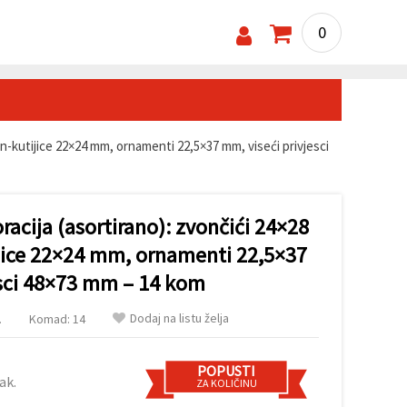
0
on-kutijice 22×24 mm, ornamenti 22,5×37 mm, viseći privjesci
racija (asortirano): zvončići 24×28
ice 22×24 mm, ornamenti 22,5×37
esci 48×73 mm – 14 kom
Dodaj na listu želja
.
Komad: 14
POPUSTI
ak.
ZA KOLIČINU