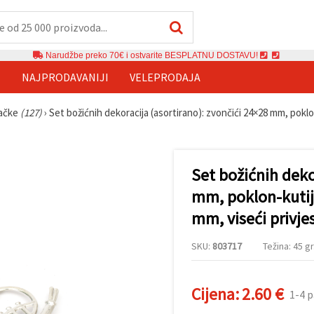
Narudžbe preko 70€ i ostvarite BESPLATNU DOSTAVU!
E
NAJPRODAVANIJI
VELEPRODAJA
račke
(127)
›
Set božićnih dekoracija (asortirano): zvončići 24×28 mm, pokl
Set božićnih deko
mm, poklon-kutij
mm, viseći privj
SKU:
803717
Težina: 45 gr
Cijena:
2.60 €
1-4 p