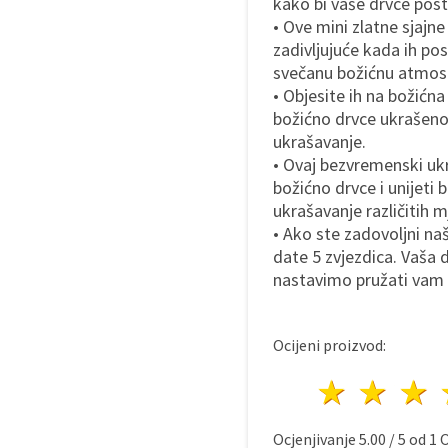
kako bi vaše drvce posti
• Ove mini zlatne sjajne 
zadivljujuće kada ih po
svečanu božićnu atmosf
• Objesite ih na božićna
božićno drvce ukrašeno
ukrašavanje.
• Ovaj bezvremenski ukr
božićno drvce i unijeti 
ukrašavanje različitih 
• Ako ste zadovoljni n
date 5 zvjezdica. Vaša
nastavimo pružati vam d
Ocijeni proizvod:
1 zvij
2 z
Ocjenjivanje
5.00
/
5
od
1
O