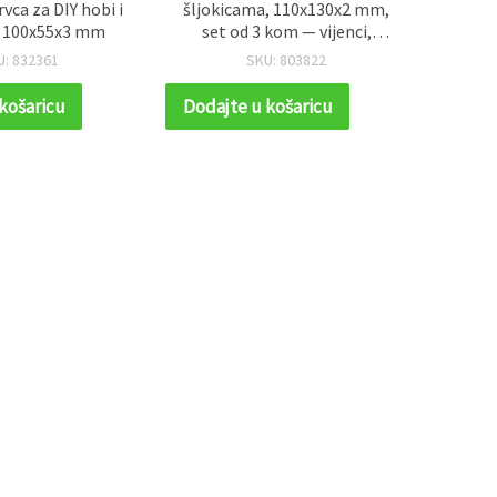
a, 110x130x2 mm,
jelku 105 x 97 x 11 mm
prašn
 kom — vijenci,
~1
, pokloni i DIY
papi
U: 803822
SKU: 803923
anski ukrasi
 košaricu
Dodajte u košaricu
Dodaj