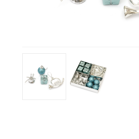
sadržaj i
oglase,
uključujući
uz pomoć
naših
partnera za
analitiku i
marketing.
Možete
pristati na
korištenje
svih
kolačića
klikom na
"Prihvati
sve!" Ili
naznačiti
svoje
preferencije
u
Postavkama
odabirom
određene
vrste
kolačića i
klikom na
gumb