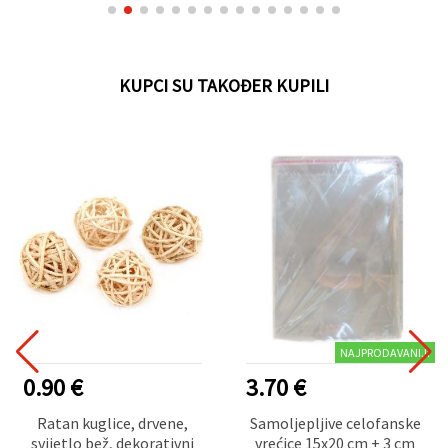
središnji ukrasi i vijenci
KUPCI SU TAKOĐER KUPILI
NAJPRODAVANIJI
0.90 €
3.70 €
Ratan kuglice, drvene,
Samoljepljive celofanske
svijetlo bež, dekorativni
vrećice 15x20 cm + 3 cm