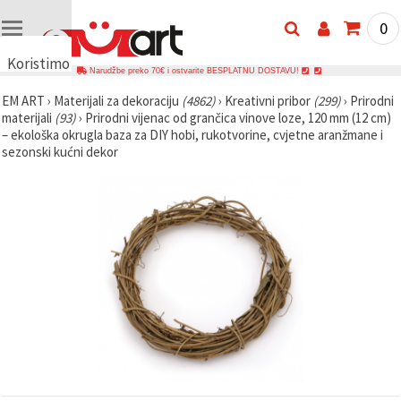
0
Koristimo
Narudžbe preko 70€ i ostvarite BESPLATNU DOSTAVU!
kolačiće
EM ART
›
Materijali za dekoraciju
(4862)
›
Kreativni pribor
(299)
›
Prirodni
🍪
materijali
(93)
›
Prirodni vijenac od grančica vinove loze, 120 mm (12 cm)
Koristimo
– ekološka okrugla baza za DIY hobi, rukotvorine, cvjetne aranžmane i
kolačiće i
sezonski kućni dekor
slične
tehnologije
kako bismo
osigurali
ispravno
funkcioniranje
web-
stranice,
poboljšali
vaše
korisničko
iskustvo i,
uz vašu
privolu,
analizirali
promet te
prikazivali
relevantniji