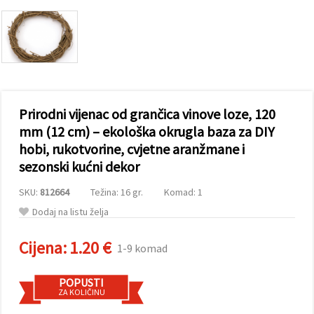
sadržaj i
oglase,
uključujući
uz pomoć
naših
partnera za
analitiku i
marketing.
Možete
Prirodni vijenac od grančica vinove loze, 120
pristati na
korištenje
mm (12 cm) – ekološka okrugla baza za DIY
svih
hobi, rukotvorine, cvjetne aranžmane i
kolačića
klikom na
sezonski kućni dekor
"Prihvati
sve!" Ili
naznačiti
SKU:
812664
Težina: 16 gr.
Komad: 1
svoje
Dodaj na listu želja
preferencije
u
Postavkama
Cijena:
1.20 €
1-9 komad
odabirom
određene
vrste
kolačića i
POPUSTI
klikom na
ZA KOLIČINU
gumb