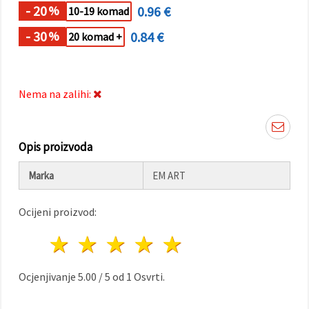
"Spremi".
- 20
0.96 €
%
10-19 komad
- 30
0.84 €
%
Prihvati
20 komad +
sve
Postavke
Nema na zalihi:
Opis proizvoda
Marka
EM ART
Ocijeni proizvod:
1 zvijezda
2 zvijezde
3 zvijezde
4 zvijezde
5 zvijezde
Ocjenjivanje
5.00
/
5
od
1
Osvrti.