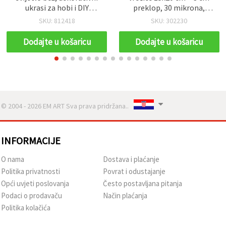
ukrasi za hobi i DIY
preklop, 30 mikrona,
projekte, 30 mm - 4 kom
prozirne – pakiranje 200
SKU: 812418
SKU: 302230
komada
Dodajte u košaricu
Dodajte u košaricu
© 2004 - 2026 EM ART Sva prava pridržana..
INFORMACIJE
O nama
Dostava i plaćanje
Politika privatnosti
Povrat i odustajanje
Opći uvjeti poslovanja
Često postavljana pitanja
Podaci o prodavaču
Način plaćanja
Politika kolačića