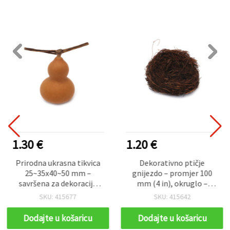
1.30 €
1.20 €
Prirodna ukrasna tikvica
Dekorativno ptičje
25~35x40~50 mm –
gnijezdo – promjer 100
savršena za dekoraciju
mm (4 in), okruglo –
doma, DIY hobije,
prirodni izgled, hobi i
SKU: 415677
SKU: 415642
kreativne radove i
kreativni pribor za uradi
jesenske aranžmane
sam (DIY), ukrasi za Uskrs,
Dodajte u košaricu
Dodajte u košaricu
proljeće i vjenčanja,