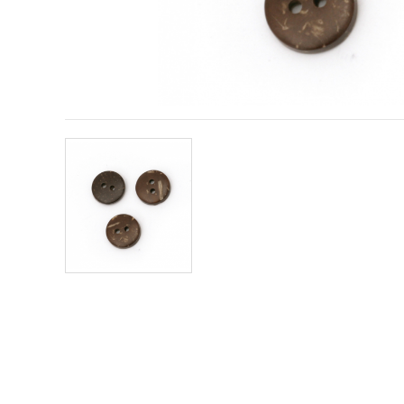
sadržaj i
oglase,
uključujući
uz pomoć
naših
partnera za
analitiku i
marketing.
Možete
pristati na
korištenje
svih
kolačića
klikom na
"Prihvati
sve!" Ili
naznačiti
svoje
preferencije
u
Postavkama
odabirom
određene
vrste
kolačića i
klikom na
gumb