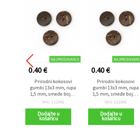
NAJPRODAVANIJI
NAJPRODAVANIJ
0.40 €
0.40 €
Prirodni kokosovi
Prirodni kokosovi
gumbi 13x3 mm, rupa
gumbi 13x3 mm, rupa
1,5 mm, smeđe boje –
1,5 mm, smeđe boje –
20 komada
20 komada
SKU: 122941
SKU: 122941
Dodajte u
Dodajte u
košaricu
košaricu