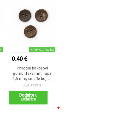
I
NAJPRODAVANIJI
0.40 €
Prirodni kokosovi
gumbi 13x3 mm, rupa
1,5 mm, smeđe boje –
20 komada
SKU: 122941
Dodajte u
košaricu