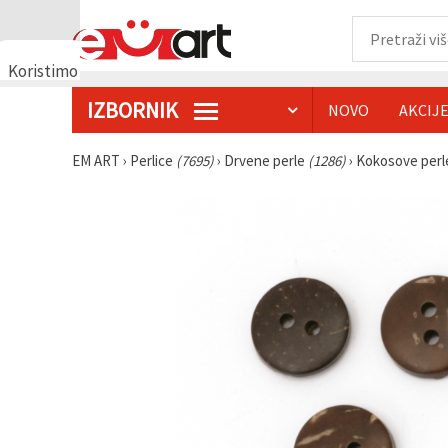
Koristimo
kolačiće
IZBORNIK
NOVO
AKCIJ
🍪
Koristimo
kolačiće i
EM ART
›
Perlice
(7695)
›
Drvene perle
(1286)
›
Kokosove per
slične
tehnologije
kako bismo
osigurali
ispravno
funkcioniranje
web-
stranice,
poboljšali
vaše
korisničko
iskustvo i,
uz vašu
privolu,
analizirali
promet te
prikazivali
relevantniji