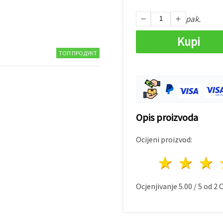
pak.
Kupi
ТОП ПРОДУКТ
Opis proizvoda
Ocijeni proizvod:
1 zvij
2 z
Ocjenjivanje
5.00
/
5
od
2
O