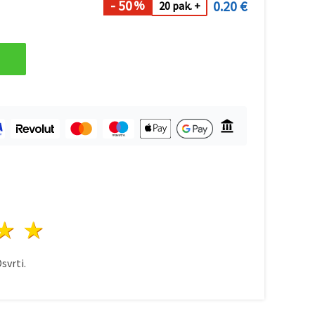
- 50
0.20 €
%
20 pak. +
ezda
vijezde
3 zvijezde
4 zvijezde
5 zvijezde
svrti.