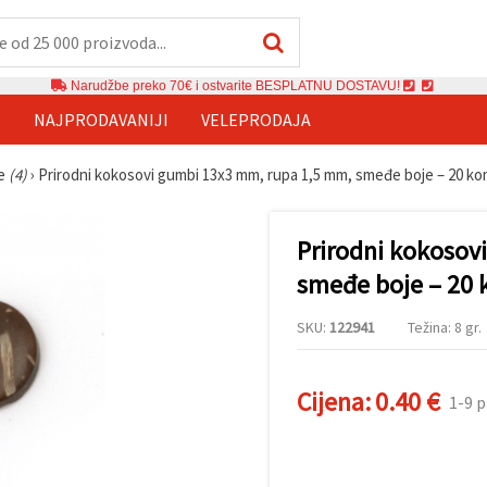
Narudžbe preko 70€ i ostvarite BESPLATNU DOSTAVU!
E
NAJPRODAVANIJI
VELEPRODAJA
le
(4)
›
Prirodni kokosovi gumbi 13x3 mm, rupa 1,5 mm, smeđe boje – 20 k
Prirodni kokosov
smeđe boje – 20
SKU:
122941
Težina: 8 gr.
Cijena:
0.40 €
1-9 p