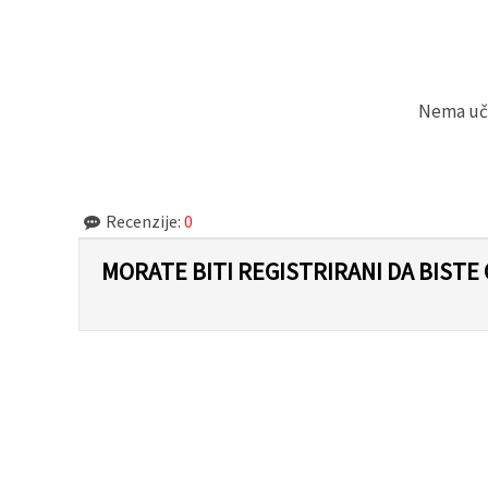
"Spremi".
Prihvati
sve
Nema učit
Postavke
Recenzije:
0
MORATE BITI REGISTRIRANI DA BISTE