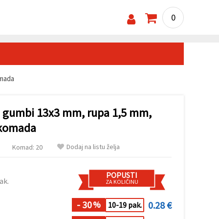
0
omada
i gumbi 13x3 mm, rupa 1,5 mm,
 komada
Dodaj na listu želja
Komad: 20
POPUSTI
ak.
ZA KOLIČINU
- 30
0.28 €
%
10-19 pak.