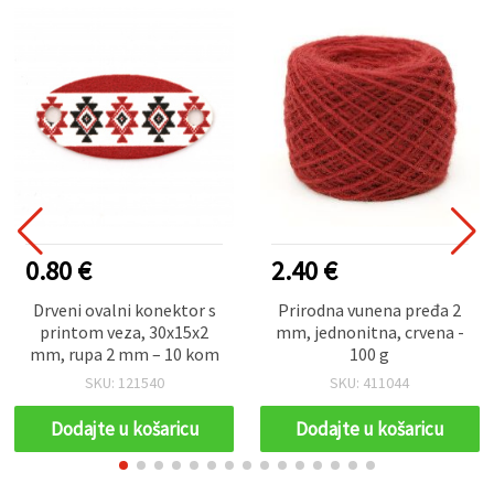
0.80 €
2.40 €
Drveni ovalni konektor s
Prirodna vunena pređa 2
printom veza, 30x15x2
mm, jednonitna, crvena -
mm, rupa 2 mm – 10 kom
100 g
SKU: 121540
SKU: 411044
Dodajte u košaricu
Dodajte u košaricu