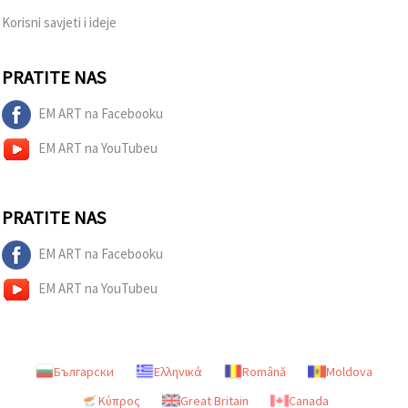
Korisni savjeti i ideje
PRATITE NAS
EM ART na Facebooku
EM ART na YouTubeu
PRATITE NAS
EM ART na Facebooku
EM ART na YouTubeu
Български
Ελληνικά
Română
Moldova
Κύπρος
Great Britain
Canada