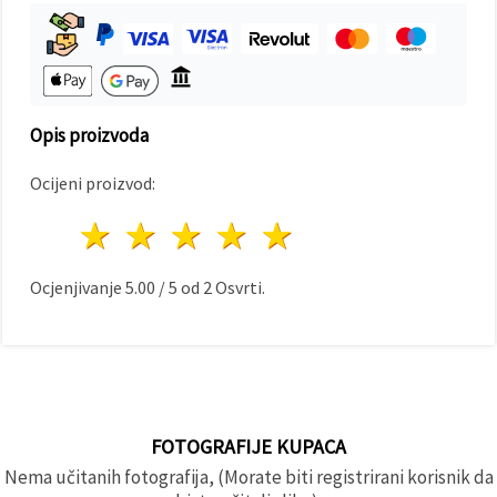
"Spremi".
Prihvati
sve
Postavke
Opis proizvoda
Ocijeni proizvod:
1 zvijezda
2 zvijezde
3 zvijezde
4 zvijezde
5 zvijezde
Ocjenjivanje
5.00
/
5
od
2
Osvrti.
FOTOGRAFIJE KUPACA
Nema učitanih fotografija, (Morate biti registrirani korisnik da