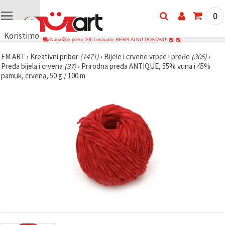
0
Koristimo
Narudžbe preko 70€ i ostvarite BESPLATNU DOSTAVU!
kolačiće
EM ART
›
Kreativni pribor
(1471)
›
Bijele i crvene vrpce i pređe
(305)
›
🍪
Pređa bijela i crvena
(37)
›
Prirodna pređa ANTIQUE, 55% vuna i 45%
Koristimo
pamuk, crvena, 50 g / 100 m
kolačiće i
slične
tehnologije
kako bismo
osigurali
ispravno
funkcioniranje
web-
stranice,
poboljšali
vaše
korisničko
iskustvo i,
uz vašu
privolu,
analizirali
promet te
prikazivali
relevantniji