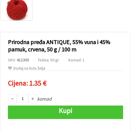
sadržaj i
oglase,
uključujući
uz pomoć
naših
partnera za
analitiku i
marketing.
Prirodna pređa ANTIQUE, 55% vuna i 45%
Možete
pristati na
pamuk, crvena, 50 g / 100 m
korištenje
svih
SKU:
411303
Težina: 50 gr.
Komad: 1
kolačića
klikom na
Dodaj na listu želja
"Prihvati
sve!" Ili
naznačiti
Cijena:
1.35 €
svoje
preferencije
u
komad
Postavkama
odabirom
određene
Kupi
vrste
kolačića i
klikom na
gumb