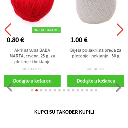
NAJPRODAVANIJI
0.80 €
1.00 €
Akrilna vuna BABA
Bijela poliakrilna pređa za
MARTA, crvena, 25 g, za
pletenje i heklanje - 50 g
pletenje i heklanje
SKU: 411065
SKU: 401051
Dodajte u košaricu
Dodajte u košaricu
KUPCI SU TAKOĐER KUPILI