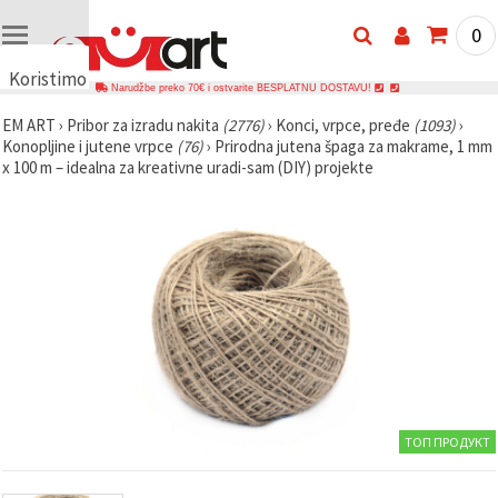
0
Koristimo
Narudžbe preko 70€ i ostvarite BESPLATNU DOSTAVU!
kolačiće
EM ART
›
Pribor za izradu nakita
(2776)
›
Konci, vrpce, pređe
(1093)
›
🍪
Konopljine i jutene vrpce
(76)
›
Prirodna jutena špaga za makrame, 1 mm
Koristimo
x 100 m – idealna za kreativne uradi-sam (DIY) projekte
kolačiće i
slične
tehnologije
kako bismo
osigurali
ispravno
funkcioniranje
web-
stranice,
poboljšali
vaše
korisničko
iskustvo i,
uz vašu
privolu,
analizirali
ТОП ПРОДУКТ
promet te
prikazivali
relevantniji