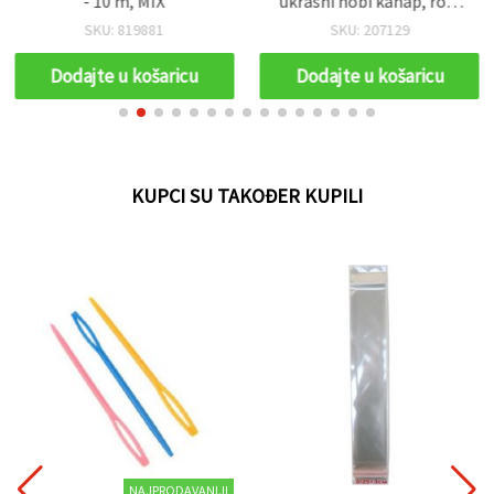
- 10 m, MIX
ukrasni hobi kanap, rola
~5 m
SKU: 819881
SKU: 207129
Dodajte u košaricu
Dodajte u košaricu
KUPCI SU TAKOĐER KUPILI
NAJPRODAVANIJI