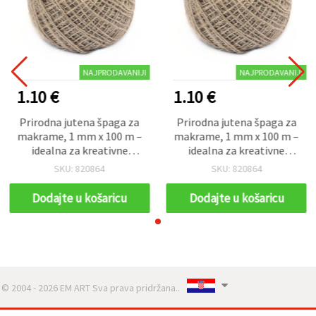
NAJPRODAVANIJI
NAJPRODAVANIJI
1.10 €
1.10 €
Prirodna jutena špaga za
Prirodna jutena špaga za
makrame, 1 mm x 100 m –
makrame, 1 mm x 100 m –
idealna za kreativne
idealna za kreativne
uradi-sam (DIY) projekte
uradi-sam (DIY) projekte
SKU: 820864
SKU: 820864
Dodajte u košaricu
Dodajte u košaricu
© 2004 - 2026 EM ART Sva prava pridržana..