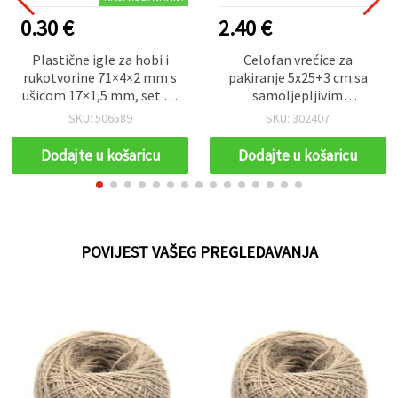
0.30 €
2.40 €
Plastične igle za hobi i
Celofan vrećice za
rukotvorine 71×4×2 mm s
pakiranje 5x25+3 cm sa
ušicom 17×1,5 mm, set od
samoljepljivim
5 komada
preklopom, euro-rupa za
SKU: 506589
SKU: 302407
vješanje, 30 mikrona -
pakiranje 200 kom
Dodajte u košaricu
Dodajte u košaricu
POVIJEST VAŠEG PREGLEDAVANJA