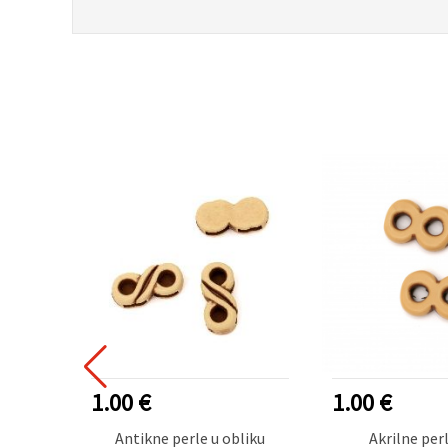
1.00 €
1.00 €
le s
Antikne perle u obliku
Akrilne per