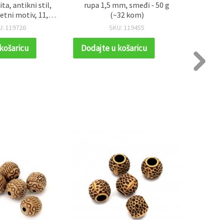
ta, antikni stil,
rupa 1,5 mm, smeđi - 50 g
cvijet
jetni motiv, 11,5 x
(~32 kom)
mm, r
upa 3 mm, smeđe
U: 119726
SKU: 119455
g (~60 kom)
košaricu
Dodajte u košaricu
Dodaj