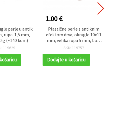
1.00 €
0.70
ugle perle u antik
Plastične perle s antiknim
Šljok
m, rupa: 1,5 mm,
efektom drva, okrugle 10x11
miješa
0 g (~140 kom)
mm, velika rupa 5 mm, boja
drveta (smeđa), 50 g (~83
U: 119629
SKU: 119757
kom) – vintage za izradu
nakita, narukvica, ogrlica i
košaricu
Dodajte u košaricu
Dodaj
dekoraciju