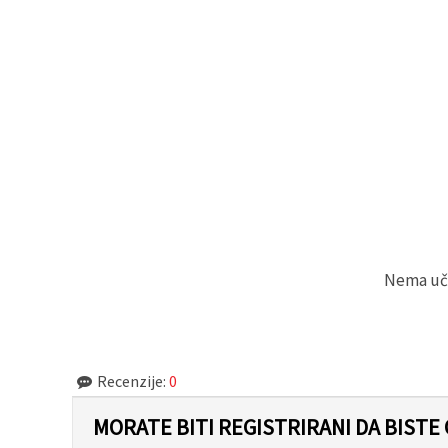
"Spremi".
Prihvati
sve
Postavke
Nema učit
Recenzije:
0
MORATE BITI REGISTRIRANI DA BISTE