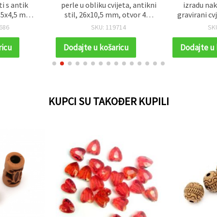
i s antik
perle u obliku cvijeta, antikni
izradu naki
,5x4,5 mm,
stil, 26x10,5 mm, otvor 4x9
gravirani cv
eđa - 50 g
mm, smeđe - 50 g (~26 kom)
11,5 mm, r
686
SKU: 119714
SK
om)
— 50 
ricu
Dodajte u košaricu
Dodajte u 
KUPCI SU TAKOĐER KUPILI