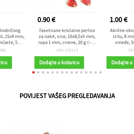
0.90 €
1.00 €
ilindričnog
Fasetirane kristalne perlice
Akrilne okr
til, 15x9 mm,
za nakit, srce, 10x8,5x5 mm,
stilu, 8 m
nčaste, 50 g
rupa 1 mm, crvene, 20 g (~80
smeđe, 5
zradu nakita
kom)
668
SKU: 103114
SK
ricu
Dodajte u košaricu
Dodajte u 
POVIJEST VAŠEG PREGLEDAVANJA