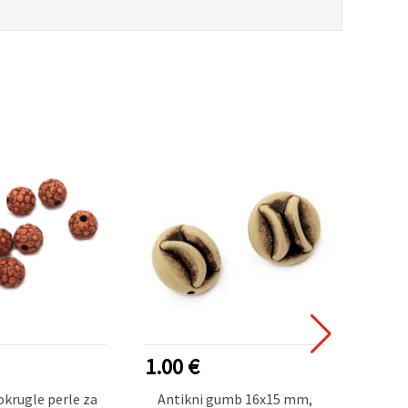
1.00 €
1.00
okrugle perle za
Antikni gumb 16x15 mm,
Plas