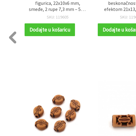
izradu
figurica, 22x10x6 mm,
beskonačnost
upa 4,5
smeđe, 2 rupe 7,3 mm – 50 g
efektom 21x13
6 kom.)
(~55 kom)
rupa 2 mm, sm
SKU: 119605
SKU: 119
(~55 k
Dodajte u košaricu
Dodajte u koša