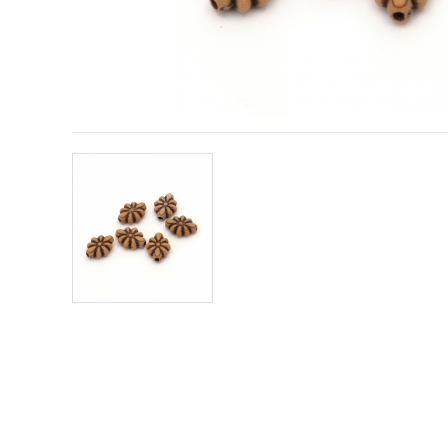
sadržaj i
oglase,
uključujući
uz pomoć
naših
partnera za
analitiku i
marketing.
Možete
pristati na
korištenje
svih
kolačića
klikom na
"Prihvati
sve!" Ili
naznačiti
svoje
preferencije
u
Postavkama
odabirom
određene
vrste
kolačića i
klikom na
gumb