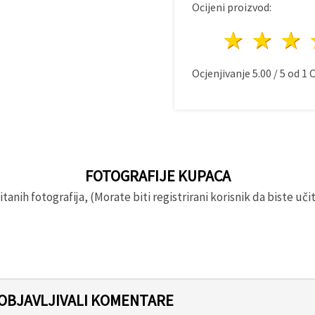
Ocijeni proizvod:
1 zvij
2 z
Ocjenjivanje
5.00
/
5
od
1
O
FOTOGRAFIJE KUPACA
anih fotografija, (Morate biti registrirani korisnik da biste učita
 OBJAVLJIVALI KOMENTARE