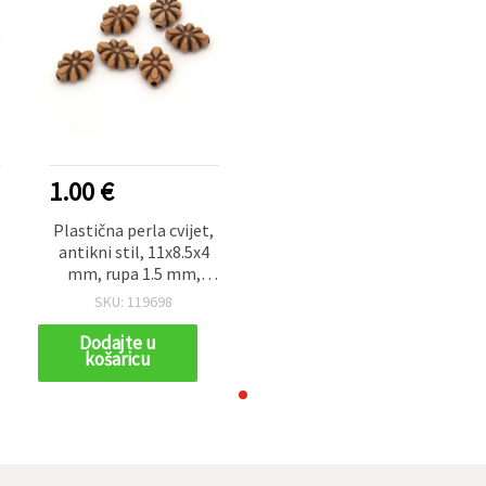
1.00 €
Plastična perla cvijet,
antikni stil, 11x8.5x4
mm, rupa 1.5 mm,
smeđa, 50 g (~225
SKU: 119698
kom)
Dodajte u
košaricu