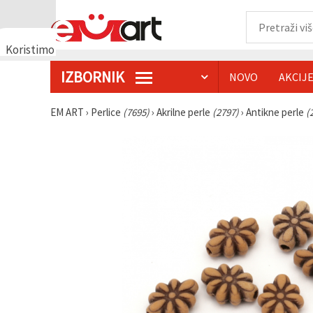
Koristimo
kolačiće
IZBORNIK
NOVO
AKCIJ
🍪
Koristimo
kolačiće i
EM ART
›
Perlice
(7695)
›
Akrilne perle
(2797)
›
Antikne perle
(
slične
tehnologije
kako bismo
osigurali
ispravno
funkcioniranje
web-
stranice,
poboljšali
vaše
korisničko
iskustvo i,
uz vašu
privolu,
analizirali
promet te
prikazivali
relevantniji