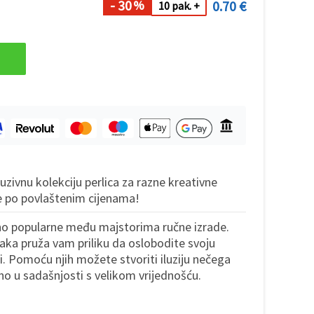
- 30
0.70 €
%
10 pak. +
ivnu kolekciju perlica za razne kreativne
ne po povlaštenim cijenama!
tno popularne među majstorima ručne izrade.
aka pruža vam priliku da oslobodite svoju
ji. Pomoću njih možete stvoriti iluziju nečega
no u sadašnjosti s velikom vrijednošću.