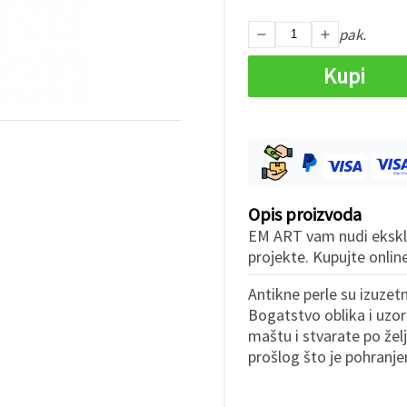
pak.
Kupi
Opis proizvoda
EM ART vam nudi ekskluz
projekte. Kupujte onli
Antikne perle su izuze
Bogatstvo oblika i uzor
maštu i stvarate po žel
prošlog što je pohranje