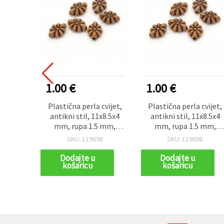
1.00 €
1.00 €
Plastična perla cvijet,
Plastična perla cvijet,
antikni stil, 11x8.5x4
antikni stil, 11x8.5x4
mm, rupa 1.5 mm,
mm, rupa 1.5 mm,
smeđa, 50 g (~225
smeđa, 50 g (~225
SKU: 119698
SKU: 119698
kom)
kom)
Dodajte u
Dodajte u
košaricu
košaricu