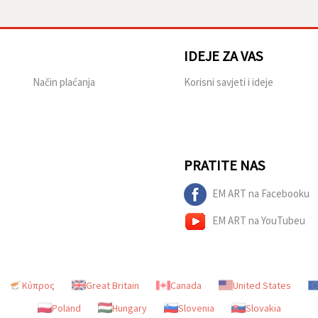
IDEJE ZA VAS
Način plaćanja
Korisni savjeti i ideje
PRATITE NAS
EM ART na Facebooku
EM ART na YouTubeu
Κύπρος
Great Britain
Canada
United States
Poland
Hungary
Slovenia
Slovakia