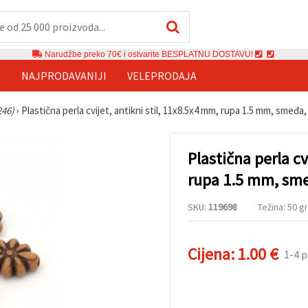
Narudžbe preko 70€ i ostvarite BESPLATNU DOSTAVU!
E
NAJPRODAVANIJI
VELEPRODAJA
246)
›
Plastična perla cvijet, antikni stil, 11x8.5x4 mm, rupa 1.5 mm, smeđa,
Plastična perla cv
rupa 1.5 mm, sme
SKU:
119698
Težina: 50 gr
Cijena:
1.00 €
1-4 p