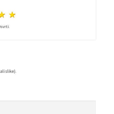
ezda
vijezde
3 zvijezde
4 zvijezde
5 zvijezde
svrti.
li slike).