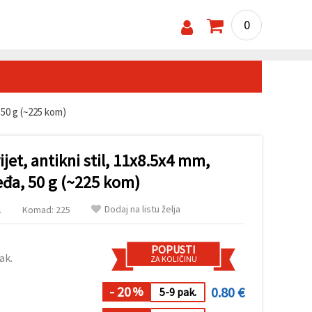
0
 50 g (~225 kom)
ijet, antikni stil, 11x8.5x4 mm,
đa, 50 g (~225 kom)
Dodaj na listu želja
.
Komad: 225
POPUSTI
ak.
ZA KOLIČINU
- 20
0.80 €
%
5-9 pak.