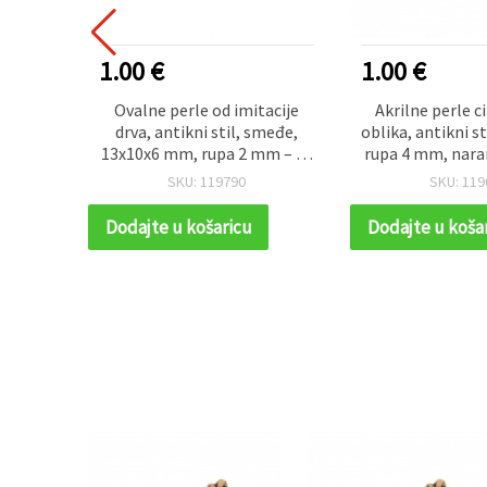
1.00 €
1.00 €
a 8x1.5
Ovalne perle od imitacije
Akrilne perle c
boje -
drva, antikni stil, smeđe,
oblika, antikni s
13x10x6 mm, rupa 2 mm – 50
rupa 4 mm, nara
g (~77 kom)
(~75 kom.), za i
SKU: 119790
SKU: 119
Dodajte u košaricu
Dodajte u koša