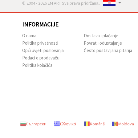
© 2004 - 2026 EM ART Sva prava pridržana..
INFORMACIJE
O nama
Dostava i plaćanje
Politika privatnosti
Povrat i odustajanje
Opći uvjeti poslovanja
Često postavljana pitanja
Podaci o prodavaču
Politika kolačića
Български
Ελληνικά
Română
Moldova